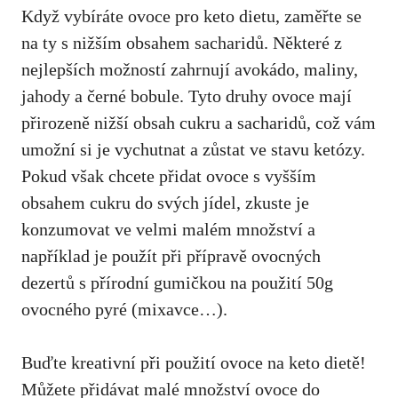
Když vybíráte ovoce pro keto dietu, zaměřte se
na ⁤ty s nižším obsahem sacharidů.‌ Některé z
nejlepších možností zahrnují avokádo, maliny,
jahody a černé bobule. ​Tyto druhy ovoce mají
přirozeně nižší obsah cukru ⁣a sacharidů, což vám
umožní si je vychutnat⁢ a zůstat ve stavu ketózy.
Pokud však chcete přidat ovoce s vyšším
obsahem cukru do ⁢svých⁣ jídel, ⁣zkuste je
konzumovat‍ ve velmi malém množství a
například je použít při přípravě ovocných
⁤dezertů s přírodní ​gumičkou na použití 50g
⁢ovocného pyré (mixavce…).
Buďte kreativní při použití ovoce na keto dietě!
Můžete přidávat malé množství ovoce do