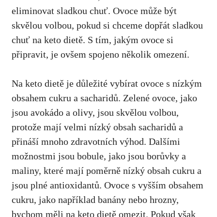
⁢eliminovat sladkou chuť. Ovoce⁣ může⁤ být​
skvělou volbou, pokud si chceme dopřát sladkou
chuť na keto dietě. S ‍tím, jakým ​ovoce si
připravit, je ovšem spojeno několik omezení.
Na keto‍ dietě je důležité ‌vybírat ovoce s nízkým
obsahem cukru a sacharidů. ⁢Zelené ovoce, jako
jsou avokádo a⁢ olivy, jsou skvělou ⁢volbou,
protože⁤ mají velmi ⁤nízký obsah sacharidů a
přináší mnoho zdravotních výhod. Dalšími
možnostmi jsou bobule, jako jsou borůvky a
maliny, které mají poměrně nízký obsah cukru ​a
jsou plné antioxidantů. Ovoce s vyšším ​obsahem‍
cukru,⁤ jako ​například banány‌ nebo hrozny,
bychom měli ‌na keto dietě omezit. Pokud však