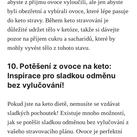
abyste z ⁢příjmu⁢ ovoce vyloučili, ⁤ale jen abyste
⁣byli ‍obezřetní a⁢ vybírali⁣ ovoce, které lépe pasuje
do keto stravy. Během keto ⁤stravování je
důležité udržet tělo v⁣ ketóze, takže si dávejte
pozor na příjem cukru‍ a ⁤sacharidů, které​ by
mohly vyvést tělo z tohoto stavu.
10. Potěšení z​ ovoce na keto:
Inspirace pro sladkou odměnu
bez vylučování!
Pokud⁣ jste⁢ na keto​ dietě, nemusíte se ⁢vzdávat⁢
sladkých pochoutek! Existuje mnoho možností,
jak se‌ potěšit sladkou odměnou bez ⁤vylučování z
vašeho stravovacího plánu. Ovoce je perfektní