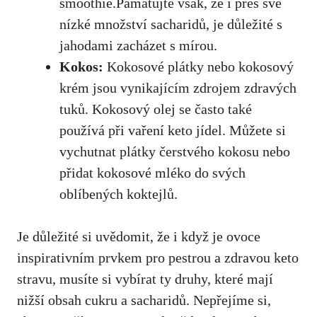
smoothie.Pamatujte však, ‌že i přes ⁤své
nízké množství sacharidů, je důležité‌ s
jahodami zacházet s mírou.
Kokos:
Kokosové ⁣plátky nebo kokosový
krém jsou vynikajícím zdrojem zdravých‌
tuků. Kokosový olej se často také
používá při vaření keto jídel. ⁢Můžete si
vychutnat plátky čerstvého kokosu nebo
přidat kokosové mléko ⁣do svých
oblíbených koktejlů.
Je důležité si uvědomit, že i když je ovoce​
inspirativním prvkem pro ⁢pestrou a‍ zdravou keto
stravu, musíte si ‌vybírat⁣ ty druhy, které mají
nižší obsah cukru⁤ a sacharidů. ‌Nepřejíme si,​