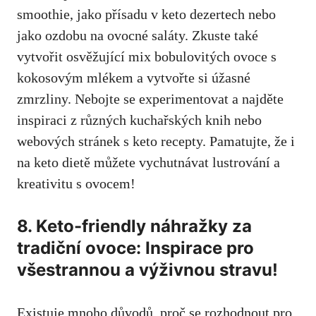
⁣smoothie, jako⁢ přísadu v ‌keto dezertech nebo
jako ozdobu na ovocné saláty. Zkuste také
⁣vytvořit osvěžující mix ‍bobulovitých ovoce s
kokosovým mlékem a vytvořte si úžasné
zmrzliny.⁢ Nebojte se experimentovat a najděte⁤
inspiraci z různých kuchařských‍ knih nebo
webových stránek s keto recepty. Pamatujte, že i
na keto dietě ‍můžete vychutnávat lustrování a ​
kreativitu s ovocem!
8. Keto-friendly náhražky za⁢
tradiční ovoce: Inspirace pro
všestrannou a‌ výživnou ⁤stravu!
Existuje mnoho důvodů, proč se‌ rozhodnout pro