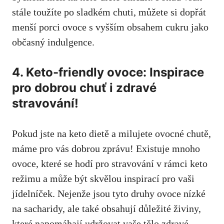
stále toužíte po sladkém chuti, můžete si⁤ dopřát⁣
menší​ porci ovoce s vyšším‌ obsahem cukru​ jako
občasný indulgence.
4. Keto-friendly⁤ ovoce: Inspirace
pro dobrou chuť⁣ i zdravé
stravování!
Pokud jste na ⁣keto dietě⁢ a ​milujete ovocné chutě,⁢
máme pro vás dobrou zprávu! Existuje mnoho
ovoce, které se hodí pro stravování v rámci keto
režimu a⁤ může ‍být skvělou inspirací pro vaši
jídelníček. Nejenže jsou tyto druhy ovoce nízké
‌na sacharidy, ale také obsahují důležité živiny,
které ⁢napomáhají udržovat vaše tělo zdravé.