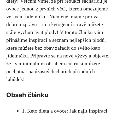
diety! Všichni víme, že při redukci sacharidů je
ovoce jednou z prvních věcí, kterou omezujeme
ve svém jídelníčku. ‍Nicméně, máme pro vás
dobrou zprávu – i na ketogenní stravě můžete
stále ⁤vychutnávat plody! V tomto​ článku vám
přinášíme inspiraci a seznam nejlepších‌ plodů,
které můžete bez obav zařadit do svého‌ keto
jídelníčku. Připravte se na nové ⁣výzvy a objevte,
že i s minimálním obsahem cukru si můžete
pochutnat na úžasných chutích ‍přírodních
lahůdek!
Obsah článku
1. Keto dieta a ovoce: Jak najít inspiraci