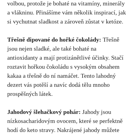
⁤volbou, protože ‌je bohaté na vitamíny, minerály
a ‍vlákninu. Přinášíme vám několik inspirací, jak
si vychutnat sladkost ‌a zároveň zůstat ​v ketóze.
Třešně⁢ dipované do hořké ‍čokolády:
Třešně
jsou ⁤nejen ⁤sladké, ale‍ také⁣ bohaté na⁤
antioxidanty a mají protizánětlivé účinky. Stačí⁢
roztavit⁤ hořkou čokoládu⁢ s vysokým obsahem
kakaa a ⁢třešně do ní namáčet. Tento ​lahodný‍
dezert vás potěší a navíc dodá tělu mnoho⁢
prospěšných látek.
Jahodový šlehačkový pohár:
Jahody jsou
nízkosacharidovým ovocem, které se perfektně
hodí‌ do keto stravy. ⁢Nakrájené jahody můžete