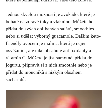
Jednou skvělou možností‍ je⁣ avokádo,
které je‌
bohaté na zdravé tuky
a vlákninu. Můžete ho
přidat do svých⁣ oblíbených ​salátů, smoothies
nebo si udělat⁢ výborný guacamole.⁣ Dalším keto-
friendly ovocem je malina, která je nejen⁣
osvěžující, ale⁤ také obsahuje antioxidanty a ​
vitamín C. Můžete je jíst​ samotné, přidat ⁢do
⁢jogurtu, ⁤připravit si z nich smoothie⁢ nebo je
přidat do moučníků ‌s nízkým obsahem
sacharidů.