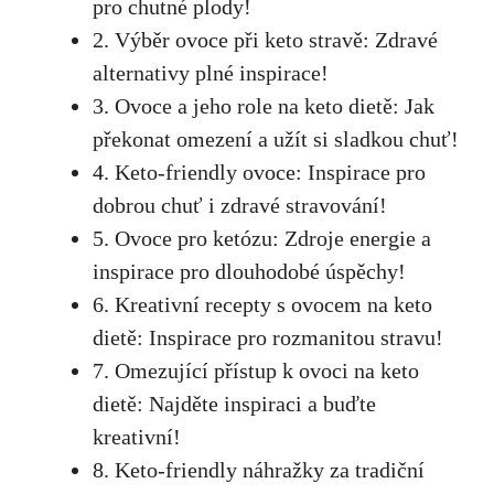
pro‍ chutné plody!
2.‌ Výběr ovoce při⁤ keto stravě: Zdravé
alternativy plné inspirace!
3. Ovoce⁢ a‌ jeho role na keto dietě: Jak
překonat omezení a užít si ‍sladkou chuť!
4.​ Keto-friendly ovoce:‌ Inspirace pro
dobrou chuť i zdravé stravování!
5.‌ Ovoce pro ketózu: Zdroje energie a
inspirace ​pro dlouhodobé úspěchy!
6. Kreativní⁤ recepty s ovocem‌ na keto
dietě: Inspirace pro⁢ rozmanitou stravu!
7. Omezující přístup k ovoci na keto
dietě:⁢ Najděte inspiraci a buďte
kreativní!
8. Keto-friendly náhražky za tradiční