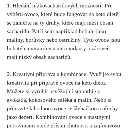
1. Hledání nízkosacharidových možností: Při
‍výběru ovoce, které bude fungovat​ na keto dietě,
se zaměřte na ty druhy,⁣ které‌ mají‍ nižší obsah
sacharidů. Patří sem například bobule ⁣jako
maliny, borůvky nebo ‌ostružiny. Tyto⁣ ovoce ⁢jsou‌
bohaté na vitamíny a ‌antioxidanty a zároveň
mají ‍nízký obsah ⁤sacharidů.
2. Kreativní příprava a kombinace: Využijte svou
kreativitu při přípravě ovoce na keto dietu.
Můžete si vyrobit‌ osvěžující ⁤smoothie ⁣z
avokáda, kokosového mléka a malin. Nebo si
připravte ‍lahodnou ovoce ⁢se šlehačkou a ořechy​
jako dezert. Kombinování ovoce⁢ s mastnými​
potravinami najde přísun chutnosti a‌ zajímavosti