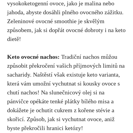
vysokoketogenní ovoce, jako je malina nebo
⁤jahoda, ⁢abyste dosáhli plného ovocného zážitku.
‌Zeleninové ovocné smoothie je skvělým
způsobem, jak si dopřát ovocné dobroty i na⁣ keto
dietě!
Keto⁤ ovocné nachos:
Tradiční nachos‌ můžou‍
způsobit překročení vašich příjmových limitů na
sacharidy. Naštěstí však existuje keto varianta,
která vám umožní vychutnat si‍ kousky ovoce s
chutí nachos! Na slunečnicový olej si na
pánvičce‍ opékáte tenké plátky bílého misa a⁣
dokážete je‌ ochutit cukrem z kořene stévie⁣ a
skořicí. Způsob, jak si ⁢vychutnat ovoce,​ aniž
byste překročili⁣ hranici ketózy!