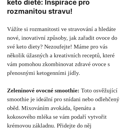
keto dietě: Inspirace pro
rozmanitou stravu!
Vážíte si rozmanitosti ve‌ stravování a​ hledáte
nové, inovativní způsoby, jak zařadit ovoce ⁣do
své​ keto diety? Nezoufejte! Máme pro vás
několik úžasných a kreativních receptů,‌ které
⁣vám pomohou zkombinovat zdravé ovoce s
přenosnými‌ ketogenními ​jídly.
Zeleninové ovocné⁣ smoothie:
Toto osvěžující
smoothie je ideální ⁢pro snídani nebo odlehčený
oběd. Mixováním ‍avokáda, špenátu a
kokosového mléka se vám podaří vytvořit
krémovou základnu. Přidejte ⁣do něj