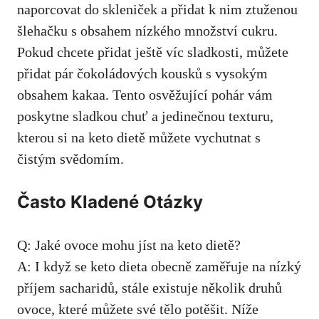
naporcovat⁢ do skleniček a ⁢přidat k nim ‌ztuženou
šlehačku s obsahem ‍nízkého množství‌ cukru.
Pokud chcete ⁤přidat⁢ ještě ‍víc‍ sladkosti, ⁤můžete‍
přidat pár čokoládových ⁤kousků⁤ s vysokým
obsahem kakaa. Tento osvěžující pohár vám
poskytne sladkou chuť a ⁤jedinečnou texturu,
kterou⁢ si ⁣na keto dietě můžete ⁤vychutnat s
čistým ​svědomím.
Často Kladené Otázky
Q:⁣ Jaké ovoce mohu jíst na keto dietě?
A: I ⁢když ‌se keto dieta obecně zaměřuje na nízký⁣
příjem sacharidů, stále existuje několik druhů
ovoce, ‌které​ můžete své tělo potěšit. Níže