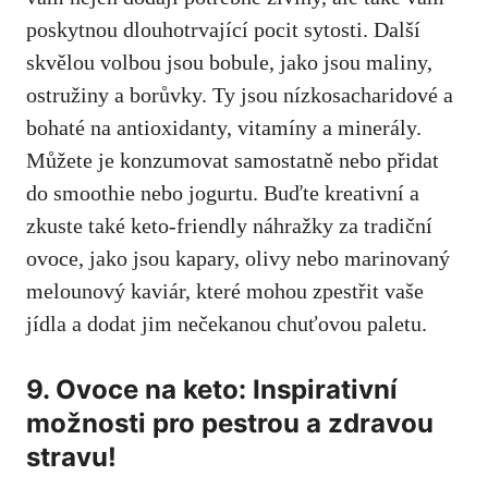
poskytnou ‍dlouhotrvající‍ pocit ⁣sytosti. Další
skvělou volbou jsou bobule, jako jsou maliny,
ostružiny ​a borůvky. Ty jsou nízkosacharidové a
bohaté na antioxidanty,⁢ vitamíny ‍a minerály.‌
Můžete je konzumovat samostatně ‌nebo přidat
do smoothie nebo jogurtu.‌ Buďte kreativní a
zkuste také keto-friendly náhražky za tradiční
ovoce, jako jsou ⁤kapary, olivy nebo marinovaný
melounový kaviár, které ⁤mohou zpestřit‍ vaše
jídla a dodat jim nečekanou chuťovou paletu.
9. Ovoce na keto:⁢ Inspirativní
možnosti pro pestrou a zdravou
⁤stravu!