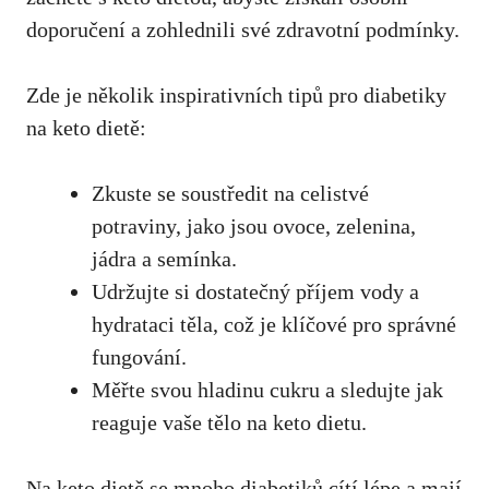
doporučení a zohlednili své zdravotní podmínky.
Zde je několik inspirativních tipů pro ⁣diabetiky
na keto dietě:
Zkuste se soustředit na celistvé
potraviny, jako jsou ovoce, zelenina,
jádra ‍a semínka.
Udržujte si⁤ dostatečný příjem vody a
hydrataci těla, což je klíčové pro správné
fungování.
Měřte‍ svou ​hladinu cukru a sledujte ⁣jak
reaguje vaše tělo na keto dietu.
Na​ keto dietě se mnoho diabetiků cítí lépe a mají