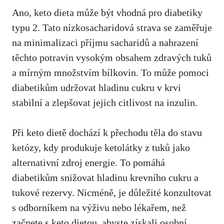
Ano, keto⁣ dieta může být vhodná pro diabetiky
typu⁢ 2. Tato nízkosacharidová‍ strava se zaměřuje
na minimalizaci příjmu sacharidů a⁣ nahrazení
těchto potravin vysokým‌ obsahem zdravých ⁤tuků
a mírným množstvím bílkovin. To⁢ může pomoci
diabetikům udržovat hladinu cukru v krvi​
stabilní a zlepšovat jejich citlivost⁢ na inzulin.
Při keto dietě dochází k přechodu těla do stavu
ketózy, kdy produkuje ketolátky z tuků jako
alternativní zdroj energie. To pomáhá‍
diabetikům snižovat hladinu krevního cukru a
tukové rezervy. ⁣Nicméně, je důležité konzultovat
s odborníkem na ⁢výživu nebo lékařem, než
začnete s keto dietou, abyste ⁣získali osobní