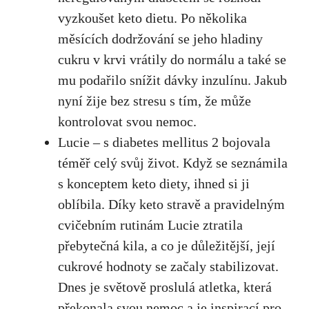
vyzkoušet keto dietu. Po několika‍
měsících dodržování se‍ jeho hladiny
cukru v krvi ⁣vrátily⁣ do normálu a také se
mu podařilo snížit dávky inzulínu. Jakub
nyní žije bez stresu​ s tím, že může
kontrolovat ‍svou⁢ nemoc.
Lucie – s diabetes mellitus 2 bojovala
téměř celý svůj život. Když se seznámila
s konceptem keto diety, ihned si ji
oblíbila. Díky keto stravě a pravidelným
cvičebním​ rutinám Lucie ztratila
přebytečná kila, a co je důležitější, její
cukrové hodnoty se začaly stabilizovat.‌
Dnes je světově proslulá atletka, která
překonala svou nemoc a je inspirací pro