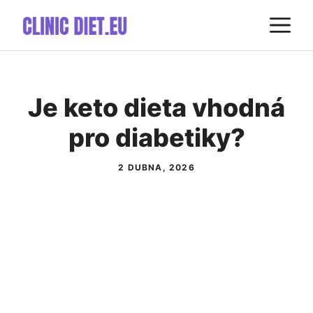
Přeskočit
M
na
obsah
Je keto dieta vhodná
pro diabetiky?
2 DUBNA, 2026