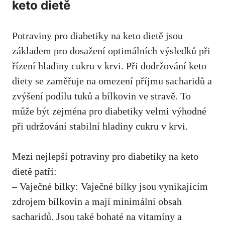
keto dietě
Potraviny pro diabetiky ‍na keto dietě jsou
základem⁢ pro dosažení optimálních výsledků při⁢
řízení hladiny cukru v krvi. Při dodržování keto
diety se zaměřuje na omezení příjmu sacharidů a
zvýšení podílu⁤ tuků a bílkovin ve stravě. To
⁤může být zejména pro diabetiky velmi výhodné
při⁣ udržování stabilní ⁢hladiny ⁣cukru v​ krvi.
Mezi nejlepší potraviny ⁤pro diabetiky na keto ​
dietě patří:
– Vaječné bílky: Vaječné bílky jsou vynikajícím
zdrojem bílkovin a mají minimální‌ obsah​
sacharidů. Jsou také bohaté na vitamíny a