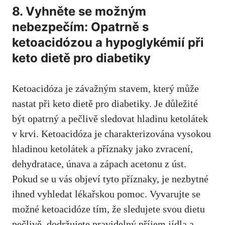
8.⁣ Vyhněte se možným
nebezpečím: Opatrně s‌
ketoacidózou a hypoglykémií při
keto ​dietě pro diabetiky
Ketoacidóza ⁤je závažným stavem, který může
nastat⁢ při keto dietě pro diabetiky. Je důležité
být opatrný a pečlivě sledovat hladinu ketolátek
v krvi. Ketoacidóza ⁤je charakterizována vysokou
hladinou ketolátek a příznaky jako zvracení,
dehydratace, únava a zápach acetonu z úst.
Pokud se u vás⁢ objeví tyto příznaky, je nezbytné
ihned vyhledat lékařskou pomoc. Vyvarujte ‍se
možné ketoacidóze tím, že sledujete svou dietu
pečlivě,⁣ dodržujete pravidelný příjem jídla a