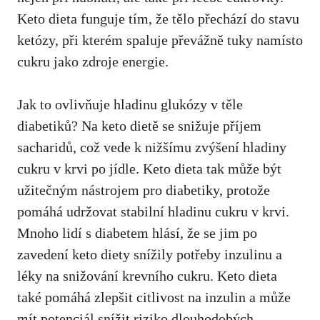
Keto dieta‍ funguje tím, že tělo přechází do stavu
ketózy, při kterém spaluje převážně tuky namísto
cukru jako zdroje ⁣energie.
Jak to ovlivňuje hladinu glukózy v těle
diabetiků? Na keto dietě se ⁤snižuje příjem
⁣sacharidů,‍ což vede⁢ k nižšímu zvýšení hladiny
cukru v krvi ​po‍ jídle. Keto dieta tak může být
užitečným nástrojem pro diabetiky, protože
pomáhá udržovat stabilní hladinu cukru v krvi.
Mnoho lidí s diabetem hlásí, že se‌ jim po
zavedení keto diety snížily potřeby inzulinu a
léky na snižování krevního cukru. Keto dieta
také‍ pomáhá zlepšit citlivost na inzulin a může
mít potenciál snížit riziko⁢ dlouhodobých