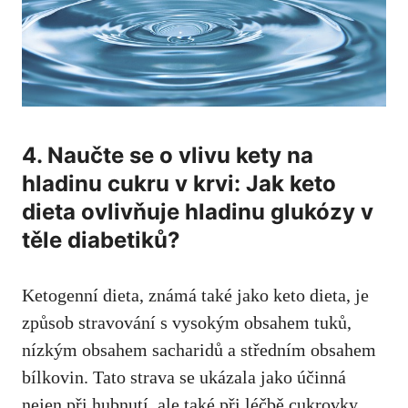
4. Naučte se o vlivu kety na
hladinu cukru v krvi: Jak keto
dieta ovlivňuje hladinu glukózy v
těle diabetiků?
Ketogenní dieta, známá také jako keto dieta, je
způsob stravování s vysokým obsahem tuků,
nízkým obsahem sacharidů a středním obsahem
bílkovin. Tato strava​ se⁤ ukázala jako ⁢účinná
nejen při hubnutí, ale také ⁤při léčbě cukrovky.