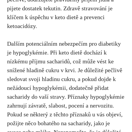
pijete dostatek tekutin. Zdravě stravování je
klíčem ⁣k úspěchu v keto dietě a prevenci
ketoacidózy.
Dalším potenciálním nebezpečím pro ⁤diabetiky
je hypoglykémie. Při keto dietě dochází k
nízkému příjmu ⁤sacharidů, což může vést ke
snížené hladině cukru v krvi. Je ‌důležité pečlivě
sledovat‍ svoji hladinu cukru, a pokud dojde k
nežádoucí hypoglykémii, dodatečně přidat
sacharidy do vaší stravy. Příznaky hypoglykémie
​zahrnují závratě, slabost, ‌pocení a nervozitu.
Pokud se některý z těchto příznaků u vás objeví,⁣
požijte‌ něco bohatého na sacharidy, jako je