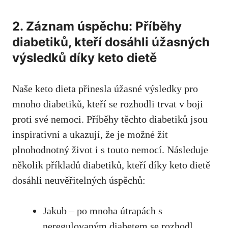
2. Záznam úspěchu: ⁢Příběhy
diabetiků, ⁤kteří dosáhli ⁢úžasných
výsledků díky keto dietě
Naše keto dieta přinesla úžasné výsledky pro
mnoho diabetiků, kteří se rozhodli trvat v boji
proti své nemoci. Příběhy těchto diabetiků jsou
inspirativní‌ a ukazují,‌ že je možné žít
plnohodnotný život i s touto nemocí. Následuje
několik příkladů diabetiků, kteří díky keto dietě
dosáhli neuvěřitelných úspěchů:
Jakub – po mnoha útrapách s
neregulovaným diabetem se rozhodl