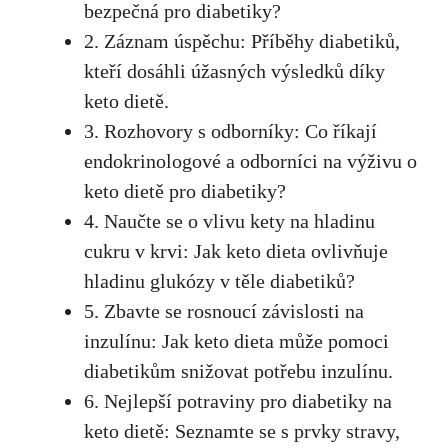
bezpečná pro​ diabetiky?
2. Záznam úspěchu: Příběhy⁣ diabetiků,
kteří⁢ dosáhli úžasných ‌výsledků díky
keto dietě.
3. Rozhovory s odborníky: Co‌ říkají
endokrinologové a odborníci na výživu⁢ o
keto dietě pro diabetiky?
4. Naučte‌ se o vlivu kety na hladinu
cukru v krvi: Jak keto dieta ovlivňuje
hladinu glukózy v těle diabetiků?
5. ⁤Zbavte se rosnoucí závislosti na
inzulínu: Jak keto dieta může pomoci
diabetikům snižovat potřebu inzulínu.
6. Nejlepší potraviny pro diabetiky na
keto dietě: Seznamte se s prvky stravy,