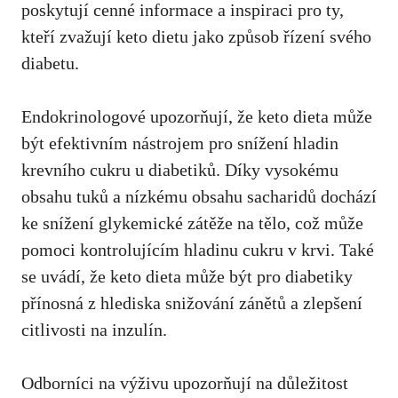
poskytují cenné informace a inspiraci pro ty,
⁣kteří zvažují‍ keto dietu‍ jako způsob řízení svého
diabetu.
Endokrinologové upozorňují,⁤ že keto dieta může
být​ efektivním nástrojem pro snížení hladin
krevního cukru u diabetiků. Díky vysokému
obsahu⁤ tuků a ⁣nízkému obsahu sacharidů ⁣dochází
ke snížení ⁣glykemické zátěže ⁤na tělo, což může
pomoci kontrolujícím hladinu cukru v ‌krvi. Také
se uvádí, že keto dieta může být ‍pro diabetiky
přínosná z hlediska snižování zánětů a ⁤zlepšení
citlivosti na⁤ inzulín.
Odborníci⁤ na výživu upozorňují ⁤na důležitost