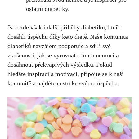
ostatní diabetiky.
Jsou zde však i ⁣další příběhy diabetiků, kteří
dosáhli úspěchu⁣ díky ‍keto dietě. Naše komunita
diabetiků‌ navzájem⁢ podporuje a sdílí své
zkušenosti, jak se vyrovnat ⁤s touto nemocí a
dosáhnout překvapivých výsledků. Pokud
hledáte inspiraci⁢ a motivaci, připojte se k naší⁣
komunitě a najděte cestu ke svému úspěchu.