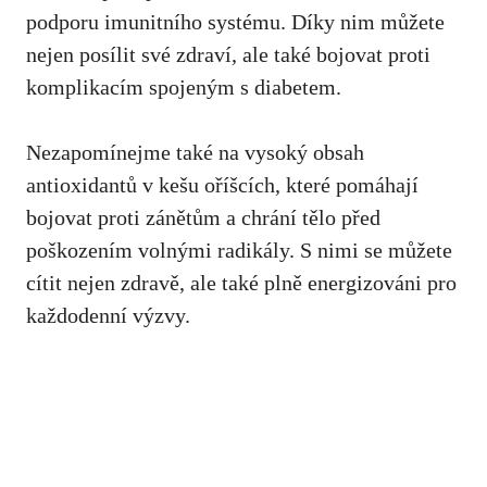
podporu imunitního systému. Díky nim můžete
nejen posílit své zdraví, ⁣ale‍ také bojovat proti⁣
komplikacím spojeným ‌s diabetem.
Nezapomínejme také⁣ na vysoký obsah
antioxidantů v kešu oříšcích, ‌které ⁤pomáhají
bojovat proti zánětům a chrání tělo​ před
⁢poškozením ⁣volnými ‌radikály. S nimi ‌se můžete⁣
cítit nejen zdravě, ⁣ale také plně energizováni pro
každodenní ‌výzvy.