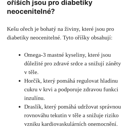
oříších jsou pro diabetiky
neocenitelné?
Kešu ořech je‌ bohatý‌ na⁢ živiny, ‌které⁢ jsou pro
diabetiky neocenitelné. Tyto oříšky​ obsahují:
Omega-3 ⁢mastné kyseliny, ‍
které jsou
důležité pro zdravé srdce
​a snižují záněty
v těle.
Horčík, který pomáhá ‍regulovat hladinu
cukru v krvi a podporuje zdravou funkci
inzulínu.
Draslík, který ‍pomáhá udržovat ​správnou
rovnováhu tekutin v ​těle a⁢ snižuje⁤ riziko
vzniku​ kardiovaskulárních onemocnění.