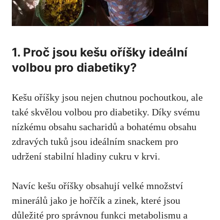
1.⁢ Proč ⁢jsou‍ kešu ​oříšky ideální
volbou pro diabetiky?
Kešu⁣ oříšky jsou nejen⁣ chutnou pochoutkou, ale
⁢také⁤ skvělou volbou pro⁢ diabetiky. ‍Díky svému‌
nízkému obsahu ‌sacharidů a bohatému obsahu
zdravých tuků jsou ideálním​ snackem‌ pro
udržení stabilní hladiny cukru v‌ krvi.
Navíc ​kešu⁤ oříšky obsahují velké množství
minerálů jako je ⁣hořčík a zinek,⁢ které jsou⁣
důležité pro správnou funkci metabolismu a