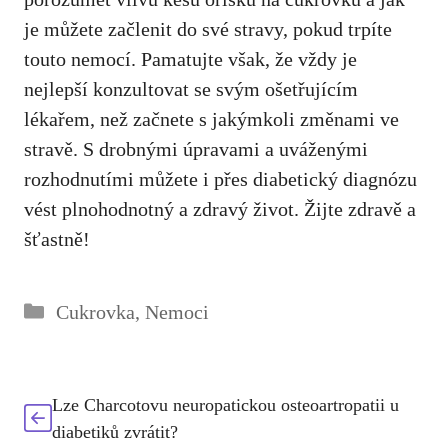
je můžete začlenit
do své stravy, pokud trpíte
touto nemocí. Pamatujte však, že ⁣vždy ⁣je
nejlepší konzultovat se svým ošetřujícím
lékařem,‌ než začnete⁤ s jakýmkoli změnami ve
stravě. S ⁣drobnými úpravami a uváženými
rozhodnutími můžete i ​přes​ diabetický diagnózu
vést plnohodnotný ⁣a zdravý ​život. Žijte zdravě a
šťastně!
Rubriky
Cukrovka
,
Nemoci
Lze Charcotovu neuropatickou osteoartropatii u
diabetiků zvrátit?