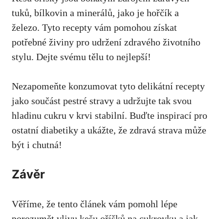
tuků, bílkovin a minerálů,‍ jako⁤ je hořčík a
železo. Tyto⁢ recepty vám pomohou získat
potřebné⁢ živiny pro udržení ⁢zdravého životního
stylu. ‌Dejte svému tělu to nejlepší!
Nezapomeňte konzumovat tyto delikátní recepty
jako⁣ součást pestré ⁣stravy a udržujte⁤ tak svou
hladinu ​cukru v‍ krvi stabilní.‍ Buďte inspirací pro
ostatní diabetiky a ⁣ukážte, že⁢ zdravá strava může
být i chutná!
Závěr
Věříme,⁣ že‍ tento článek vám​ pomohl ⁣lépe
porozumět vlivu kešu oříšků na cukrovku a
jak