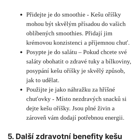
Přidejte je ⁤do smoothie -⁤ Kešu⁤ oříšky
mohou být skvělým ‌přísadou do vašich
oblíbených smoothies. ‌Přidají jim
krémovou konzistenci a ⁣příjemnou chuť.
Posypte je do salátu – ⁤Pokud chcete své⁤
saláty ‌obohatit o ⁣zdravé ‌tuky a bílkoviny,
posypání ⁢kešu ‌oříšky je skvělý způsob,
jak to udělat.
Použijte je jako náhražku ⁢za hříšné
chuťovky⁤ -‍ Místo‌ nezdravých ⁣snacků ​si⁣
dejte kešu⁢ oříšky. Jsou ⁢plné živin a
zároveň ‌vám dodají⁢ potřebnou energii.
5. Další zdravotní benefity ​kešu