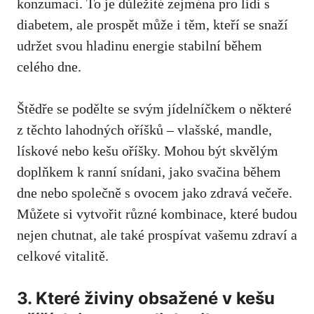
konzumaci. ​To je ​důležité zejména ‍pro lidi ‌s
diabetem, ​ale⁢ prospět může ​i těm,​ kteří se snaží
udržet svou hladinu energie​ stabilní během⁢
celého ⁢dne.
Štědře se podělte⁣ se‌ svým ⁢jídelníčkem ​o některé
z těchto lahodných oříšků ‌– vlašské, mandle,
lískové nebo kešu oříšky. Mohou ​být skvělým⁣
doplňkem k⁣ ranní snídani, jako svačina⁢ během
dne nebo společně‌ s ovocem‍ jako zdravá⁣ večeře.
Můžete ‌si vytvořit různé kombinace, ‌které budou
nejen chutnat, ale ‌také prospívat vašemu zdraví a
⁢celkové vitalitě.
3. ⁣Které živiny‍ obsažené v kešu