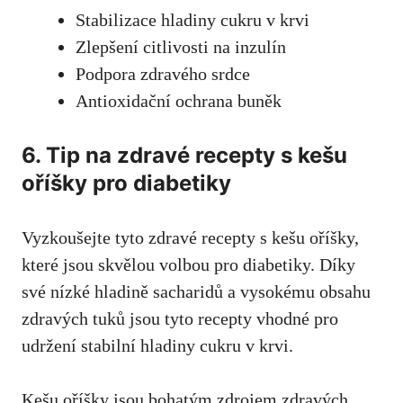
Stabilizace​ hladiny‍ cukru‍ v⁢ krvi
Zlepšení citlivosti na ⁣inzulín
Podpora zdravého srdce
Antioxidační ochrana⁤ buněk
6. Tip na‌ zdravé ‌recepty s kešu
oříšky pro ⁢diabetiky
Vyzkoušejte tyto zdravé recepty s kešu ‍oříšky,
‍které⁣ jsou skvělou‌ volbou pro diabetiky. Díky
své nízké hladině⁢ sacharidů ⁤a vysokému ⁤obsahu
zdravých tuků‌ jsou tyto recepty vhodné pro
udržení‍ stabilní hladiny cukru⁣ v krvi.
Kešu oříšky jsou bohatým zdrojem ‌zdravých