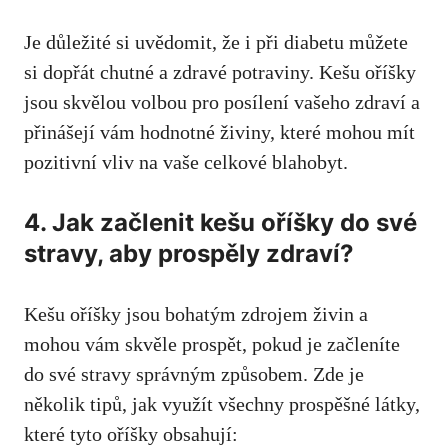
Je důležité si uvědomit, že i při diabetu můžete
si ‌dopřát‍ chutné ⁢a ⁣zdravé potraviny. ‌Kešu oříšky
jsou ‍skvělou volbou ⁤pro posílení ⁤vašeho zdraví a
přinášejí⁢ vám hodnotné živiny, které⁤ mohou mít
‌pozitivní vliv na vaše celkové blahobyt.
4. Jak začlenit⁤ kešu ​oříšky do‍ své
stravy, ⁣aby prospěly zdraví?
Kešu oříšky⁣ jsou bohatým zdrojem živin a
mohou vám skvěle prospět,‍ pokud ⁤je začleníte
do⁣ své stravy správným⁣ způsobem. Zde je⁣
několik tipů, jak ⁣využít‍ všechny prospěšné ⁢látky,
⁣které ​tyto oříšky obsahují: