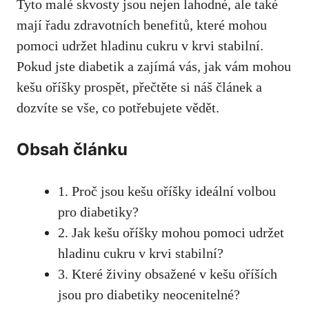
Tyto ⁢malé skvosty jsou ⁤nejen ⁣lahodné, ale ​také
⁤mají řadu⁣ zdravotních benefitů,‌ které‌ mohou
⁢pomoci udržet hladinu​ cukru v⁣ krvi stabilní.⁣
Pokud jste diabetik a zajímá vás, jak vám mohou
kešu⁤ oříšky prospět,
přečtěte ⁣si náš článek
a
dozvíte se vše, ​co potřebujete vědět.
Obsah‍ článku
1. Proč​ jsou ‌kešu oříšky ​ideální volbou
pro diabetiky?
2. Jak kešu ​oříšky mohou pomoci‍ udržet
hladinu cukru v krvi‌ stabilní?
3. Které živiny obsažené v kešu oříších
jsou pro‌ diabetiky neocenitelné?