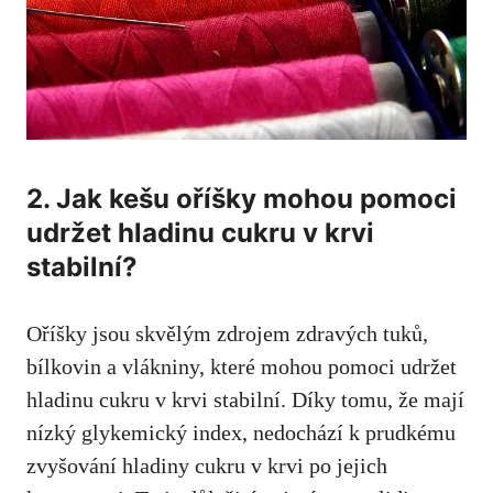
2.⁢ Jak kešu oříšky ⁢mohou pomoci
⁤udržet hladinu ⁤cukru‌ v⁤ krvi
‍stabilní?
Oříšky⁣ jsou skvělým zdrojem zdravých tuků,‌
bílkovin a⁣ vlákniny, které mohou ⁤pomoci​ udržet⁢
hladinu cukru v krvi‌ stabilní. Díky ⁢tomu, že⁤ mají
nízký ​glykemický index,⁣ nedochází k prudkému
zvyšování hladiny cukru v krvi po jejich