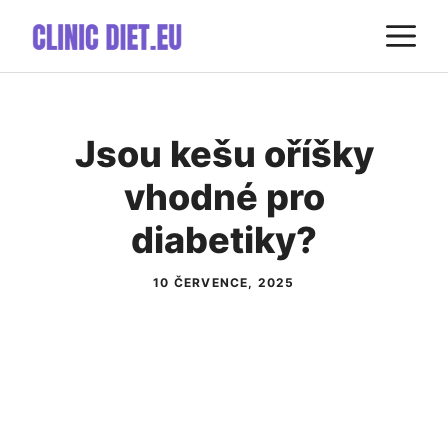
Přeskočit
M
na
obsah
Jsou kešu oříšky
vhodné pro
diabetiky?
10 ČERVENCE, 2025