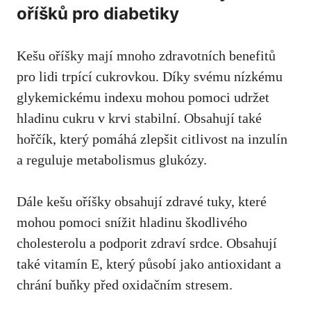
oříšků pro diabetiky
Kešu⁤ oříšky mají mnoho zdravotních benefitů
pro‍ lidi trpící cukrovkou. ⁣Díky svému⁣ nízkému
glykemickému indexu mohou pomoci⁣ udržet
hladinu cukru v krvi stabilní. Obsahují také
hořčík, který ⁢pomáhá zlepšit citlivost na inzulín
a reguluje⁢ metabolismus glukózy.
Dále ‍kešu oříšky obsahují zdravé⁤ tuky, které
mohou​ pomoci snížit hladinu škodlivého‍
cholesterolu a ‍podporit zdraví ​srdce. Obsahují
také ‌vitamín⁤ E,⁣
který působí ⁣jako antioxidant
a⁢
chrání ⁣buňky ⁤před oxidačním stresem.