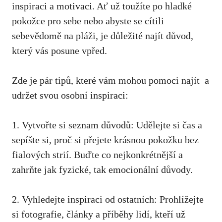
inspiraci a motivaci. Ať už toužíte⁤ po hladké⁢
pokožce ⁢pro sebe nebo abyste se cítili
sebevědomě na ⁤pláži, je důležité najít důvod,
který ⁢vás posune vpřed.
Zde je pár tipů,
které vám ⁢mohou pomoci najít
⁣ a
udržet svou osobní inspiraci:
1. Vytvořte si seznam důvodů: Udělejte⁢ si čas a
sepíšte si, proč si přejete krásnou pokožku bez
fialových strií. Buďte co nejkonkrétnější a
zahrňte jak fyzické, tak emocionální důvody.
2. ⁤Vyhledejte inspiraci od ostatních: ‌Prohlížejte
⁢si fotografie, články a příběhy lidí, kteří už