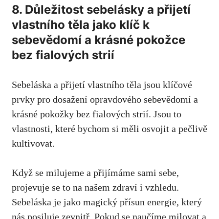
8. ⁤Důležitost sebelásky a přijetí
vlastního těla⁢ jako ⁤klíč k
sebevědomí a krásné pokožce
bez fialových strií
Sebeláska a přijetí vlastního těla ​jsou klíčové
prvky‍ pro dosažení opravdového sebevědomí a
krásné pokožky bez fialových strií. Jsou to
vlastnosti, které bychom si měli osvojit a ⁣pečlivě
kultivovat.
Když se milujeme a přijímáme‌ sami sebe,
projevuje se to na našem ⁤zdraví ⁤i vzhledu.
Sebeláska je jako magický přísun energie, který
nás posiluje zevnitř. Pokud se naučíme milovat ⁤a