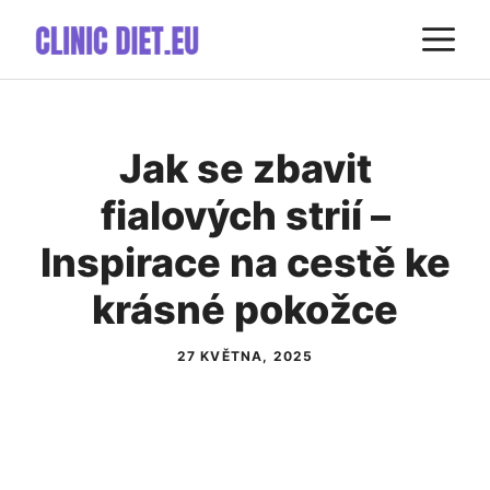
Přeskočit
M
na
obsah
Jak se zbavit
fialových strií –
Inspirace na cestě ke
krásné pokožce
27 KVĚTNA, 2025