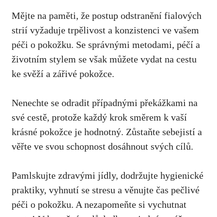
Mějte ⁤na paměti, že postup odstranění fialových
strií vyžaduje trpělivost a ⁣konzistenci ve vašem
péči o pokožku. Se‍ správnými metodami, péčí a
životním stylem se však můžete vydat na cestu
ke svěží a zářivé pokožce.
Nenechte se odradit případnými překážkami na
své ‌cestě, protože‍ každý ⁢krok směrem k vaší
krásné pokožce je ​hodnotný. Zůstaňte sebejistí a
věřte ⁤ve svou schopnost dosáhnout svých cílů.
Pamlskujte ⁢zdravými jídly, dodržujte hygienické
praktiky, vyhnutí se stresu a věnujte čas‍ pečlivé
péči o ‍pokožku. A nezapomeňte si vychutnat