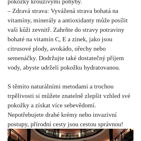
pokožky krouživými ⁤pohyby.
– Zdravá‍ strava:⁢ Vyvážená strava bohatá na
vitamíny, minerály a antioxidanty může posílit
vaši kůži zevnitř. Zahrňte do
stravy potraviny
bohaté na vitamín
C, E a zinek, jako jsou
citrusové plody, avokádo, ořechy nebo
semenáčky. Dodržujte také dostatečný příjem
vody, abyste udrželi pokožku hydratovanou.
S těmito​ naturálními metodami a trochou
trpělivosti si můžete znatelně zlepšit vzhled své
pokožky a získat ⁣více sebevědomí.
Nepotřebujete drahé krémy ⁢nebo invazivní⁤
postupy, přírodní cesty jsou cestou správnou!