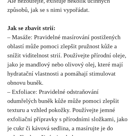
Ale⁢ nezoufejte, existuje několik účinných
způsobů, jak se s nimi vypořádat.
Jak se zbavit⁤ strií:
– Masáže: Pravidelné masírování postižených
oblastí může pomoci zlepšit pružnost kůže a
snížit viditelnost strií. Používejte přírodní oleje,
jako je mandlový nebo olivový olej, které mají
hydratační vlastnosti a pomáhají ‌stimulovat
obnovu buněk.
– Exfoliace: Pravidelné odstraňování
odumřelých buněk kůže může ⁣pomoci zlepšit
texturu a vzhled pokožky. Používejte jemné
exfoliační přípravky s přírodními složkami, jako
je cukr či kávová sedlina, a masírujte je do