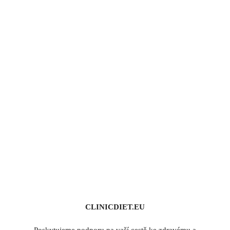
CLINICDIET.EU
Poskytujeme podporu na vaší cestě ke zdravému a