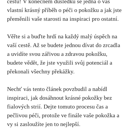
⁢cestu! ‍V konečném důsledku se jedná ⁣o ⁣váš
vlastní krásný příběh o péči o pokožku a jak jste
přeměnili vaše starosti na inspiraci pro ostatní.
Věřte si a buďte hrdí na každý malý úspěch na
vaší cestě. Až‍ se budete jednou dívat do zrcadla
a uvidíte svou zářivou a zdravou pokožku,
budete vědět, že jste ‌využili svůj potenciál a
překonali všechny překážky.
Nechť vás tento článek povzbudil⁢ a nabídl
inspiraci, jak dosáhnout krásné pokožky bez‍
fialových strií. Dejte tomuto procesu čas a
pečlivou péči, protože ve finále vaše pokožka a
vy si zasloužíte‌ jen to nejlepší.