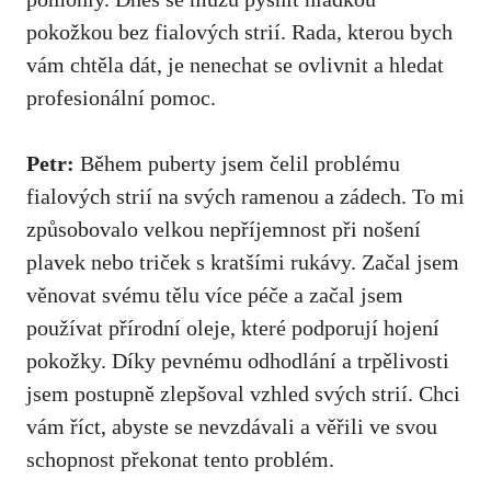
⁤pokožkou bez fialových strií. Rada, kterou bych
vám chtěla dát, je nenechat se ovlivnit⁢ a hledat
profesionální pomoc.
Petr:
Během puberty jsem čelil problému
fialových strií na svých ramenou a zádech. To mi
způsobovalo velkou nepříjemnost při nošení
plavek nebo triček​ s kratšími rukávy. ⁢Začal jsem
věnovat svému tělu více péče⁣ a začal jsem
používat přírodní oleje, které podporují hojení
pokožky. Díky pevnému odhodlání a trpělivosti
jsem postupně zlepšoval vzhled svých strií. Chci
vám říct, ⁣abyste​ se ‌nevzdávali⁣ a věřili ve svou
schopnost překonat tento problém.