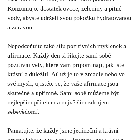
Konzumujte dostatek ovoce, zeleniny a pitné
vody, abyste udrželi svou pokožku hydratovanou
a​ zdravou.
Nepodceňujte také sílu pozitivních myšlenek⁤ a
afirmace. Každý‌ den si říkejte sami sobě⁢
pozitivní věty,‌ které‌ vám připomínají, ⁢jak⁤ jste
krásní a důležití. Ať už je to v zrcadle nebo ve
své mysli, ujistěte se, že vaše‌ afirmace jsou⁤
skutečné a upřímné. Sami sobě můžeme být‌
nejlepším přítelem a‌ největším zdrojem
sebevědomí.
Pamatujte, že každý jsme jedineční a krásní‍
přesně takoví, jací jsme.​ Přijměte svoje tělo a