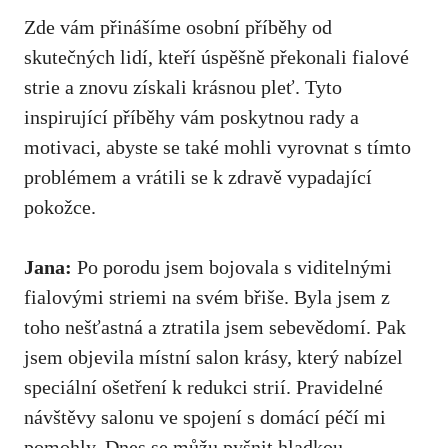
Zde vám přinášíme osobní příběhy od
skutečných lidí,​ kteří úspěšně překonali fialové
strie a znovu získali krásnou pleť. Tyto
inspirující příběhy ⁣vám poskytnou rady a
motivaci,⁤ abyste se také mohli vyrovnat‌ s tímto
problémem a vrátili se k zdravě vypadající
pokožce.
Jana:
Po porodu jsem bojovala s viditelnými
fialovými striemi na‌ svém břiše. Byla jsem z ​
toho ‍nešťastná a ztratila jsem sebevědomí. Pak
jsem objevila místní⁢ salon krásy, který​ nabízel⁢
speciální ošetření k redukci strií. Pravidelné⁢
návštěvy salonu ve spojení s domácí péčí mi⁣
pomohly. Dnes se můžu pyšnit⁤ hladkou