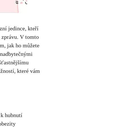
zní jedince, kteří
 zprávu. V ‍tomto
ám, jak ho můžete
 s nadbytečnými
 šťastnějšímu
ožností, které vám
i k hubnutí
 obezity