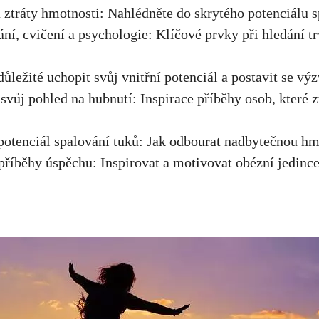
 ztráty hmotnosti: Nahlédněte do skrytého ⁢potenciálu 
ání, cvičení a psychologie: Klíčové prvky při hledání tr
 důležité ‍uchopit svůj vnitřní potenciál ⁤a postavit se v
svůj​ pohled na hubnutí: Inspirace​ příběhy​ osob, které 
potenciál spalování tuků: Jak odbourat nadbytečnou hm
příběhy úspěchu: Inspirovat a motivovat obézní jedince 