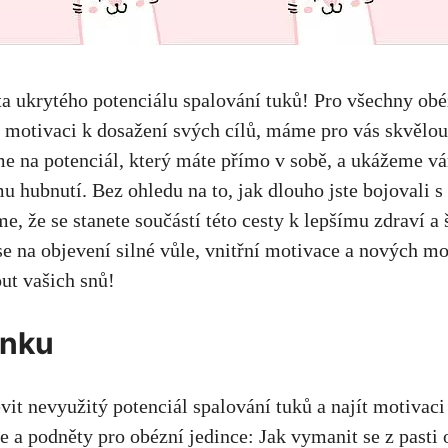
ta‌ ukrytého potenciálu spalování tuků! Pro ​všechny obé
 a motivaci k dosažení svých cílů, máme pro‍ vás skvělou
me na⁤ potenciál, který ‍máte přímo v sobě, a ukážeme v
u hubnutí. Bez ohledu na ⁤to, jak dlouho jste bojovali​
, ‍že se stanete ⁤součástí této ‌cesty k‌ lepšímu zdraví a
 se na objevení silné vůle, vnitřní motivace a nových m
t vašich snů!
ánku
vit ‍nevyužitý potenciál ‌spalování ‌tuků ⁤a najít motivac
ce ‌a podněty ‍pro obézní jedince: Jak vymanit se z pasti