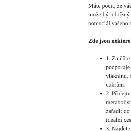
Máte pocit, že vá
může ⁢být obtížný
potenciál ⁣vašeho t
Zde jsou některé 
1. Změňte 
podporuje 
vlákninu
,
cukrům.
2. Přidejt
metabolism
zařadit do
ideální ces
3. Najděte 