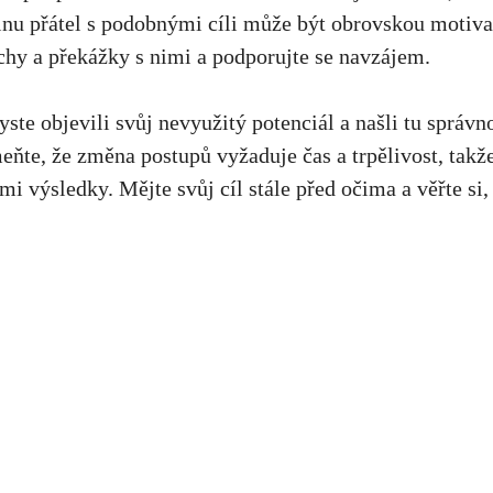
nu přátel s podobnými⁢ cíli může⁤ být obrovskou motivac
chy a překážky s nimi a podporujte se navzájem.
yste objevili svůj nevyužitý potenciál ⁤a našli tu správ
ňte, ​že změna⁢ postupů vyžaduje čas a trpělivost, takž
 výsledky. Mějte ‍svůj⁣ cíl stále před očima a ‍věřte si,