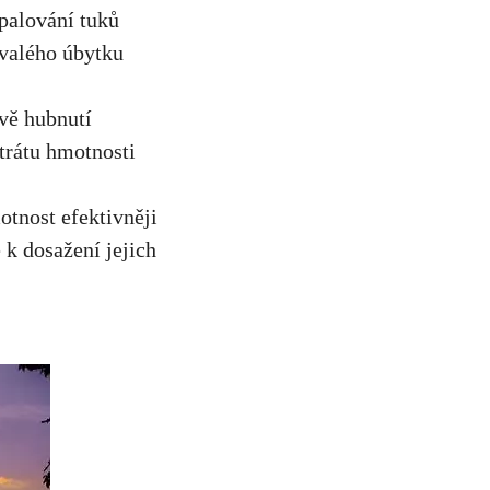
spalování tuků
valého ⁤úbytku
ýzvě hubnutí
ztrátu hmotnosti
otnost efektivněji
k dosažení ⁣jejich