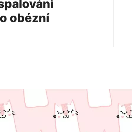
spalování
ro obézní