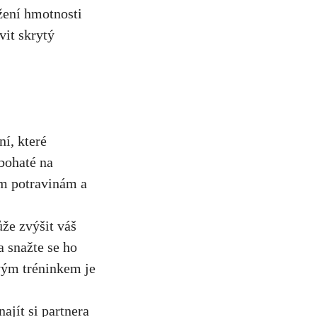
ížení hmotnosti
vit skrytý
, které ​
bohaté na
ým potravinám a
ůže zvýšit váš
 ‌snažte se ho
ovým tréninkem je
najít si partnera