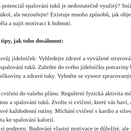
š potenciál spalování tuků je nedostatečně využitý? Sn
 úkol, ale nezoufejte! Existuje mnoho způsobů, jak obje
ěla ⁣a najít motivaci ⁣k hubnutí.
tipy, jak toho‌ dosáhnout:
svůj jídelníček: Vyhledejte zdravé a vyvážené ‍stravování
spalování tuků.⁢ Zahrňte do ⁤
svého jídelníčku potraviny 
 bílkoviny a zdravé tuky. Vyhněte se vysoce zpracovan
e cvičení do vašeho plánu: Regulérní fyzická aktivita ​m
us a spalování tuků. Zvolte si cvičení, které vás baví, a
 ‌své každodenní rutiny. Míchání⁣ cvičení s kardio a sil
ta ke spalování kalorií.
si ⁣podporu: Budování⁤ vlastní motivace je důležité, ​ale 