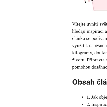
Vítejte uvnitř svě
hledají inspiraci
‌článku se podívá
využít‌ k úspěšném
kilogramy, doufáme
životu. Připravte
pomohou dosáhnou
Obsah čl
1. Jak obje
2. Inspira