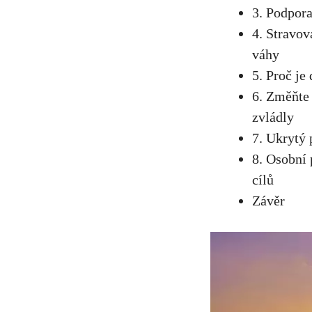
3. Podpora
4. Stravov
váhy
5. ‍Proč je
6. Změňte 
‍zvládly
7. Ukrytý 
8. Osobní 
cílů
Závěr