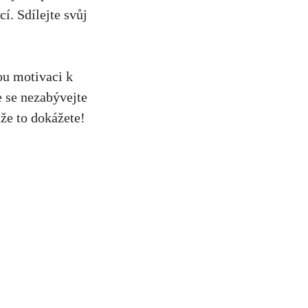
í. Sdílejte svůj
nou motivaci k
e se nezabývejte
 že to dokážete!