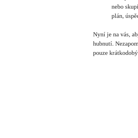
nebo skupi
plán, úspě
Nyní je na vás, ab
hubnutí. Nezapome
pouze krátkodobými