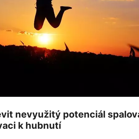
evit nevyužitý potenciál spalov
vaci k​ hubnutí