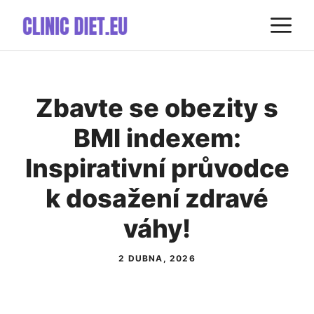
Přeskočit
M
na
obsah
Zbavte se obezity s
BMI indexem:
Inspirativní průvodce
k dosažení zdravé
váhy!
2 DUBNA, 2026