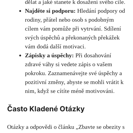
dělat a jaké stanete k dosažení ⁤svého cíle.
Najděte si podporu:
Hledání ‌podpory od
rodiny, přátel nebo osob s podobným
cílem vám pomůže při vytrvání. Sdílení
svých úspěchů a překonaných překážek
vám ⁢dodá další motivaci.
Zápisky a úspěchy:
Při ​dosahování
zdravé váhy si ⁢vedete zápis o vašem
pokroku. Zaznamenávejte své ​úspěchy a
pozitivní změny, abyste⁤ se mohli vrátit k
nim, když ⁣se cítíte méně motivováni.
Často Kladené Otázky
Otázky‌ a odpovědi o článku „Zbavte se obezity s