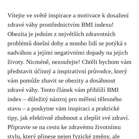
Vítejte ve světě inspirace ⁢a ⁣motivace k dosažení‍
zdravé váhy prostřednictvím BMI indexu!
Obezita je ‍jedním​ z největších ‍zdravotních⁢
problémů dnešní doby a mnoho lidí se potýká s
nadváhou a jejími negativními dopady​ na jejich
⁤životy. Nicméně, nezoufejte!⁣ Chtěli bychom vám
představit účinný a inspirativní průvodce, který
vám pomůže zbavit se obezity a dosáhnout
zdravé váhy. Tento článek vám přiblíží BMI
index – důležitý nástroj pro měření tělesného
stavu – a poskytne vám​ inspiraci a​ praktické
tipy, jak efektivně zhubnout a zlepšit své zdraví.
Připravte se na cestu ⁣ke zdravému životnímu
stylu, který přinese nejen fyzické změny, ale