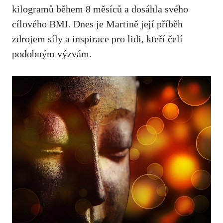
kilogramů během 8 měsíců a dosáhla svého
⁣cílového BMI. Dnes je Martině její příběh
zdrojem⁣ síly a inspirace pro lidi, kteří čelí
podobným výzvám.