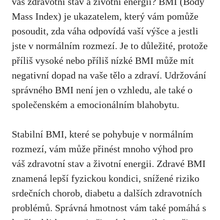
váš zdravotní stav​ a životní energii? BMI (Body
Mass Index) je ukazatelem, který vám pomůže
posoudit, zda váha odpovídá vaší výšce a jestli
jste⁤ v normálním rozmezí. Je ⁣to důležité, protože
příliš vysoké nebo⁤ příliš⁢ nízké BMI může mít
negativní dopad na vaše tělo a zdraví. Udržování
správného BMI není jen o vzhledu, ​ale také o
společenském ⁤a emocionálním blahobytu.
Stabilní​ BMI,⁤ které se pohybuje v normálním
rozmezí, ​vám může přinést mnoho výhod pro
váš zdravotní stav a životní energii. Zdravé BMI
znamená lepší fyzickou kondici,⁣ snížené riziko
srdečních chorob,‍ diabetu a dalších zdravotních‍
problémů. Správná hmotnost vám také pomáhá s