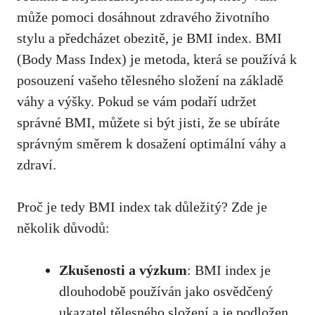
může​ pomoci dosáhnout zdravého životního
stylu⁢ a předcházet obezitě, je ‍BMI index. BMI
(Body Mass Index)⁢ je metoda, která se používá k
posouzení ​vašeho tělesného složení na ​základě
váhy a výšky. Pokud se vám podaří udržet
správné BMI,
můžete si být jisti
, že se ubíráte ​
správným směrem k dosažení optimální‌ váhy a
zdraví.
Proč je tedy BMI‌ index tak důležitý? Zde je
několik důvodů:
Zkušenosti a výzkum
: BMI index je
dlouhodobě používán jako osvědčený
ukazatel tělesného složení a je podložen