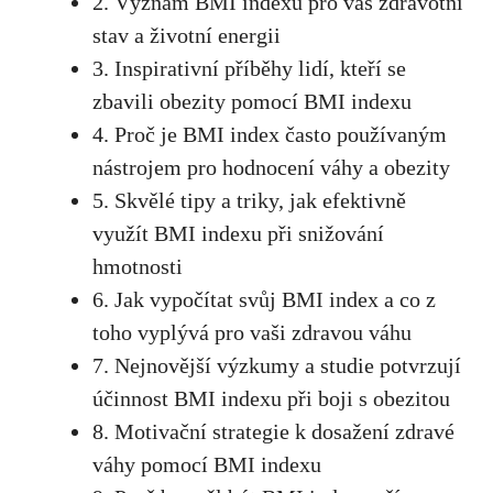
2. Význam BMI indexu pro váš zdravotní
stav a ⁣životní energii
3. Inspirativní příběhy lidí, kteří se
zbavili obezity ⁢pomocí BMI indexu
4. Proč je BMI index často používaným
nástrojem pro hodnocení váhy a obezity
5. Skvělé tipy a triky, jak ‌efektivně
využít ‍BMI indexu při snižování
hmotnosti
6. Jak vypočítat ‍svůj BMI index a co z
toho vyplývá pro vaši zdravou váhu
7. Nejnovější výzkumy a studie ⁤potvrzují
účinnost BMI indexu při boji s obezitou
8. Motivační strategie ​k dosažení zdravé
váhy pomocí BMI indexu