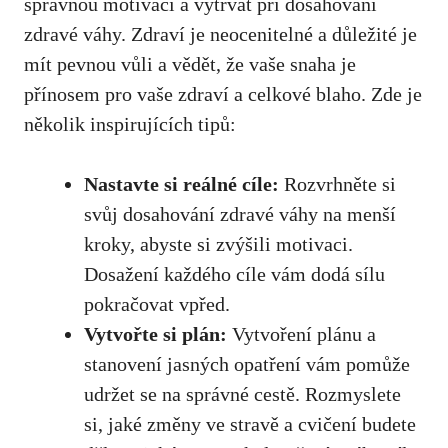
správnou motivaci ​a vytrvat při dosahování
zdravé váhy. Zdraví je neocenitelné a důležité ⁣je
mít pevnou vůli a vědět, ​že vaše snaha je
přínosem pro⁤ vaše zdraví a celkové blaho. Zde je
⁣několik inspirujících tipů:
Nastavte si ‍reálné cíle:
Rozvrhněte si
svůj dosahování zdravé váhy na menší
kroky, abyste si zvýšili ⁢motivaci.
Dosažení každého ​cíle vám dodá sílu
pokračovat vpřed.
Vytvořte ⁤si plán:
Vytvoření‍ plánu a
stanovení jasných opatření vám pomůže
udržet se na správné‍ cestě. Rozmyslete
si, jaké změny ve stravě a cvičení budete