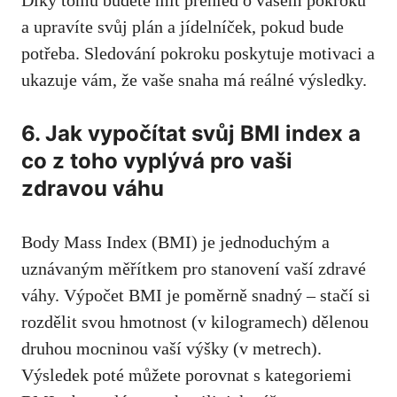
Díky tomu budete mít přehled o vašem pokroku
a upravíte svůj plán a jídelníček,​ pokud bude
potřeba. Sledování ⁣pokroku⁣ poskytuje motivaci a‌
ukazuje vám, že vaše snaha​ má reálné ​výsledky.
6. Jak vypočítat svůj BMI⁤ index a
co z toho​ vyplývá​ pro vaši
zdravou váhu
Body Mass Index (BMI) je jednoduchým a
uznávaným měřítkem pro stanovení vaší zdravé
váhy. Výpočet BMI je poměrně snadný – ⁤stačí ⁤si
rozdělit​ svou hmotnost (v kilogramech) dělenou
druhou ‍mocninou vaší výšky (v metrech).
Výsledek ‍poté můžete porovnat s kategoriemi