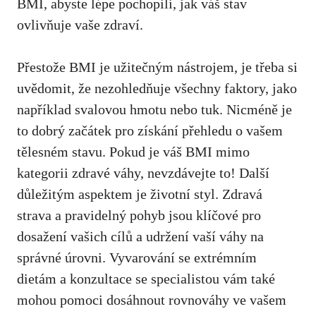
BMI, abyste lépe pochopili, jak váš stav
ovlivňuje vaše zdraví.
Přestože BMI je užitečným nástrojem, je třeba ‍si
uvědomit, že nezohledňuje všechny faktory, jako
například svalovou hmotu nebo tuk. Nicméně je
to dobrý začátek pro získání⁣ přehledu o vašem
tělesném stavu. Pokud je váš BMI mimo
kategorii zdravé váhy, nevzdávejte to! Další
důležitým aspektem je ⁣životní styl. Zdravá
strava a ​pravidelný pohyb jsou klíčové pro
dosažení vašich cílů a udržení‍ vaší váhy‌ na ​
správné úrovni. Vyvarování se extrémním⁢
dietám a⁤ konzultace se specialistou vám také
mohou pomoci dosáhnout rovnováhy ve vašem