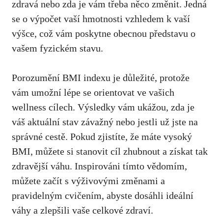
zdravá nebo zda je vám třeba něco změnit. ​Jedná
se o výpočet vaší hmotnosti ‍vzhledem k vaší⁣
výšce, což vám poskytne obecnou představu o⁢
vašem fyzickém stavu.
Porozumění BMI indexu je důležité, ​protože
vám umožní lépe se orientovat ve vašich
wellness cílech. Výsledky vám ukážou, zda je
váš aktuální stav ‌závažný nebo jestli‌ už jste na
správné cestě. Pokud zjistíte, že⁤ máte vysoký
BMI, můžete si stanovit cíl zhubnout a získat⁣ tak
zdravější váhu. Inspirováni tímto vědomím,
můžete začít s výživovými změnami a
pravidelným cvičením, abyste dosáhli ideální
váhy a ⁣zlepšili vaše celkové zdraví.