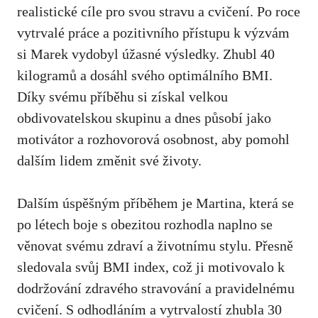
⁣realistické cíle pro svou stravu a cvičení. Po roce
vytrvalé práce a pozitivního přístupu k výzvám
si Marek vydobyl úžasné⁤ výsledky.‍ Zhubl 40
kilogramů a dosáhl svého optimálního BMI.
Díky svému příběhu si získal velkou
obdivovatelskou skupinu⁣ a dnes působí jako
motivátor a rozhovorová osobnost, aby pomohl
dalším lidem změnit své životy.
Dalším⁣ úspěšným příběhem je Martina, která se
po létech boje s⁤ obezitou rozhodla ‍naplno se​
věnovat svému zdraví a životnímu stylu. Přesně
sledovala svůj BMI index, což ​ji motivovalo k
dodržování zdravého stravování a pravidelnému​
cvičení. S odhodláním a vytrvalostí zhubla 30‌