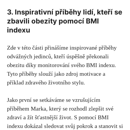
3. Inspirativní příběhy lidí, kteří se
​zbavili obezity pomocí BMI
indexu
Zde v této části ⁤přinášíme inspirované příběhy⁢
odvážných jedinců, kteří úspěšně překonali
obezitu díky monitorování svého BMI​ indexu.
Tyto příběhy slouží jako zdroj motivace a
příklad zdravého životního stylu.
Jako první se setkáváme se vzrušujícím
příběhem Marka, který se rozhodl zlepšit své
zdraví a ⁤žít šťastnější​ život. S pomocí BMI
indexu dokázal⁣ sledovat ‌svůj pokrok a stanovit si