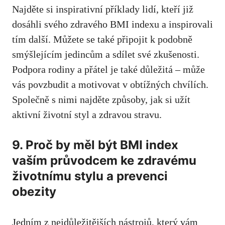
Najděte si inspirativní příklady lidí, kteří ⁤již
dosáhli svého zdravého BMI indexu a inspirovali
tím další. ‌Můžete se také​ připojit k podobně
smýšlejícím jedincům a sdílet své zkušenosti.
Podpora rodiny ​a přátel⁤ je také důležitá – může
vás povzbudit a motivovat v obtížných chvílích.
Společně s nimi najděte ⁣způsoby, jak si užít
aktivní životní ⁣styl a zdravou ​stravu.
9. Proč by měl být BMI index‌
vaším průvodcem ke zdravému
životnímu stylu a prevenci
obezity
Jedním z nejdůležitějších nástrojů, který vám