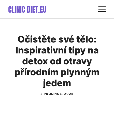
Přeskočit
M
na
obsah
Očistěte své tělo:
Inspirativní tipy na
detox od otravy
přírodním plynným
jedem
3 PROSINCE, 2025