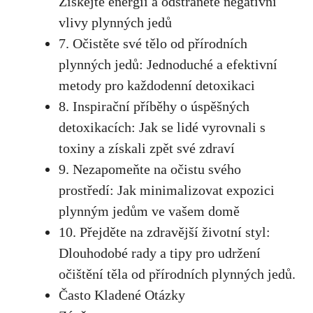
Získejte energii a odstraněte negativní
vlivy plynných jedů
7. Očistěte své tělo od přírodních
plynných jedů: Jednoduché a efektivní
metody pro každodenní detoxikaci
8. Inspirační příběhy o úspěšných
detoxikacích: Jak se lidé vyrovnali s
toxiny a získali zpět své zdraví
9. Nezapomeňte na očistu svého
prostředí: Jak minimalizovat expozici
plynným jedům ve vašem domě
10. Přejděte na zdravější životní styl:
Dlouhodobé rady a tipy pro udržení
očištění těla od přírodních plynných jedů.
Často Kladené Otázky