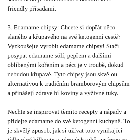
friendly přísadami.
3. Edamame ‍chipsy: Chcete si dopřát‌ něco ​
slaného a křupavého na své ketogenní cestě?
Vyzkoušejte‌ vyrobit edamame chipsy! Stačí
posypat edamame sólí,‌ pepřem a ‍dalšími
oblíbenými kořením a péct je v troubě, dokud
nebudou křupavé. Tyto chipsy jsou⁢ skvělou
alternativou k tradičním ⁤bramborovým chipsům
a přinášejí zdravé bílkoviny a výživné tuky.
Nechte se inspirovat ‌těmito⁤ recepty a nápady a
přidejte ‍edamame do‌ své ketogenní kuchyně. To⁣
je ‌skvělý způsob,​ jak si užívat ‍toto vynikající
jídlo plné bílkovin a zdravých tuků, zatímco se