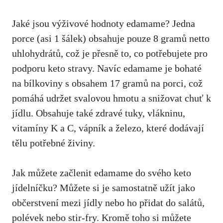
Jaké jsou výživové hodnoty edamame? Jedna
porce (asi 1 šálek) obsahuje pouze 8 gramů netto
⁢uhlohydrátů, což je přesně to, co potřebujete pro
‌podporu keto stravy. Navíc edamame ⁤je bohaté
na bílkoviny s obsahem 17 gramů na porci, což
pomáhá udržet svalovou hmotu a snižovat chuť k
jídlu. Obsahuje také zdravé tuky, vlákninu,
vitamíny‍ K a C,⁤ vápník a železo, ⁣které dodávají
tělu potřebné živiny.
Jak můžete ⁣začlenit edamame do svého keto
jídelníčku? Můžete si je samostatně užít jako
občerstvení mezi jídly nebo ho přidat do ‍salátů,
polévek nebo‌ stir-fry. Kromě toho si‍ můžete