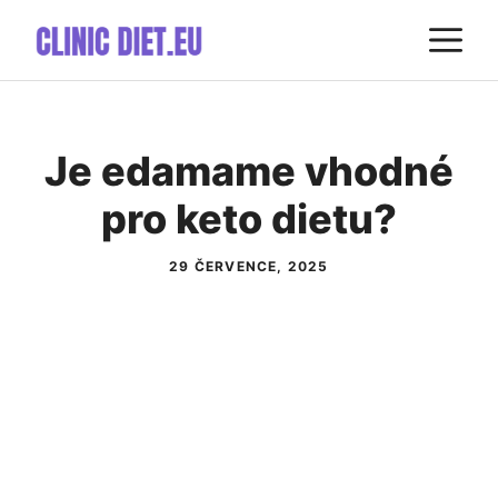
Přeskočit
M
na
obsah
Je edamame vhodné
pro keto dietu?
29 ČERVENCE, 2025