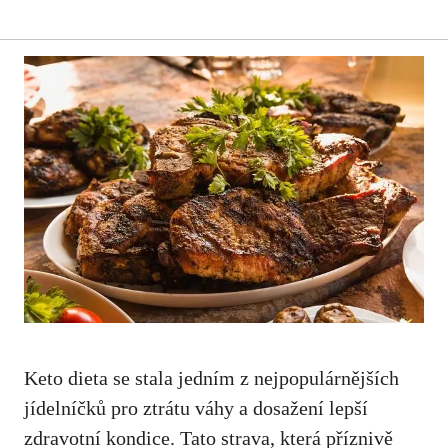
Keto dieta se⁤ stala jedním z nejpopulárnějších⁣
jídelníčků pro ztrátu váhy a⁣ dosažení lepší
‌zdravotní kondice. Tato strava, ⁣která příznivě