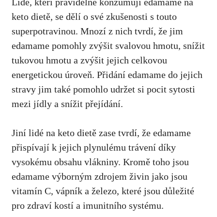
Lidé, kteří pravidelně konzumují edamame na
keto dietě, se dělí o své zkušenosti⁣ s touto
superpotravinou. Mnozí⁤ z nich‌ tvrdí, že jim
edamame pomohly zvýšit svalovou hmotu, snížit
tukovou hmotu a zvýšit ‍jejich celkovou
energetickou úroveň. Přidání edamame do jejich
stravy jim také pomohlo udržet si pocit ‍sytosti
mezi jídly a snížit přejídání.
Jiní lidé ‌na keto dietě zase tvrdí, že edamame
přispívají k jejich plynulému ​trávení díky
vysokému obsahu vlákniny. Kromě toho jsou
edamame výborným zdrojem živin jako jsou
vitamín C,‌ vápník a železo,‍ které jsou ‌důležité
pro zdraví kostí a imunitního systému.