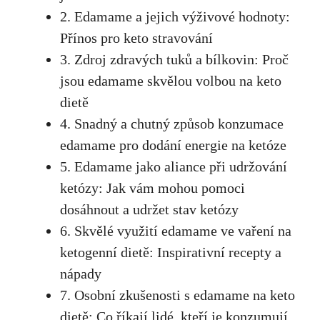
2. Edamame a jejich ⁤výživové hodnoty:
Přínos pro keto stravování
3. Zdroj zdravých tuků a bílkovin:‍ Proč
jsou edamame skvělou volbou na keto
dietě
4. Snadný a chutný způsob konzumace
edamame pro dodání energie na ketóze
5. Edamame jako aliance při udržování
ketózy: Jak vám mohou pomoci
dosáhnout a udržet stav ketózy
6. Skvělé využití⁢ edamame ve vaření na
ketogenní dietě: Inspirativní recepty a
nápady
7. Osobní zkušenosti s edamame na keto
dietě: Co ⁢říkají lidé, kteří ⁤je konzumují