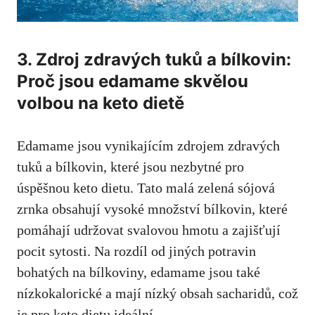
3. Zdroj zdravých tuků a bílkovin:
Proč ⁤jsou edamame skvělou
volbou na keto dietě
Edamame ⁤jsou vynikajícím zdrojem zdravých
tuků a⁤ bílkovin, které jsou nezbytné pro
úspěšnou keto dietu. Tato malá⁢ zelená sójová
zrnka obsahují vysoké množství bílkovin, které
pomáhají udržovat svalovou ⁣hmotu a zajišťují
pocit sytosti. Na rozdíl ‌od jiných potravin⁣
bohatých na bílkoviny, edamame jsou také
nízkokalorické a mají nízký obsah sacharidů, což
je pro keto dietu ideální.