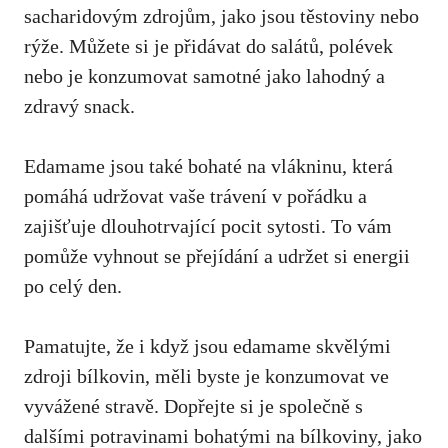
sacharidovým zdrojům, jako jsou těstoviny ⁢nebo
rýže. Můžete si je přidávat do salátů, polévek
nebo je konzumovat samotné jako lahodný a
⁢zdravý snack.
Edamame jsou ⁢také bohaté ​na vlákninu, která
pomáhá udržovat vaše ‌trávení v pořádku a
zajišťuje dlouhotrvající⁢ pocit sytosti. To vám
pomůže vyhnout se přejídání a udržet si energii
po celý ​den.
Pamatujte, že i když jsou edamame ‌skvělými
zdroji bílkovin, měli byste ‍je konzumovat ⁢ve
⁢vyvážené stravě. Dopřejte si je ⁣společně s
dalšími potravinami⁢ bohatými na bílkoviny, jako⁣