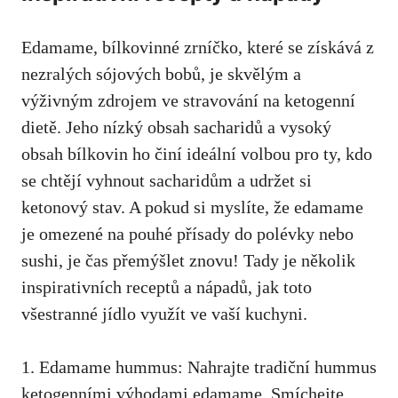
Edamame, bílkovinné zrníčko, které se získává z
nezralých sójových bobů, je‍ skvělým a
výživným ​zdrojem ve stravování na ketogenní
dietě. Jeho nízký obsah sacharidů a vysoký
obsah bílkovin ho činí ideální​ volbou pro ty, kdo
se chtějí ‍vyhnout sacharidům a udržet‌ si
ketonový stav. A pokud si myslíte, že edamame
je omezené na pouhé přísady ​do ‌polévky nebo
sushi, je ‍čas přemýšlet znovu! Tady je několik
inspirativních ‍receptů‌ a nápadů, jak toto
všestranné jídlo využít ve vaší ⁤kuchyni.
1. Edamame hummus: Nahrajte tradiční hummus
ketogenními výhodami edamame. Smíchejte