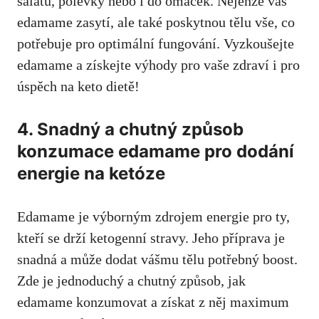
salátu, polévky nebo i do omáček. Nejenže vás
edamame zasytí, ale ‌také poskytnou tělu vše, co
potřebuje pro optimální fungování. Vyzkoušejte
edamame a získejte výhody ⁢pro vaše zdraví i pro
úspěch na keto dietě!
4. Snadný a chutný způsob
konzumace edamame pro dodání⁢
energie na‍ ketóze
Edamame je výborným zdrojem energie pro ty,
kteří se drží ketogenní stravy
. Jeho‍ příprava je
snadná a může dodat‍ vášmu tělu potřebný boost.
Zde je jednoduchý a​ chutný způsob, jak
edamame konzumovat a ‌získat z něj maximum