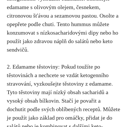
edamame⁤ s olivovým olejem, česnekem,
citronovou šťávou a sezamovou pastou. Osolte a
opepřete podle‍ chuti. Tento hummus můžete
konzumovat s nízkosacharidovými dipy nebo ho
použít jako zdravou náplň do salátů nebo ​keto
sendvičů.
2. Edamame těstoviny:⁤ Pokud toužíte po
těstovinách ‌a nechcete se vzdát ketogenního
stravování, ‍vyzkoušejte těstoviny z edamame.
Tyto těstoviny mají nízký obsah sacharidů ⁢a
vysoký obsah bílkovin. Stačí⁣ je povařit a
dochutit podle svých oblíbených receptů. Můžete
je použít jako základ pro omáčky, přidat je do
salátů nebo je ⁢kombinovat s dalšími keto-