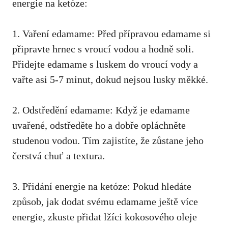
energie na ketóze:
1. Vaření⁢ edamame: Před přípravou edamame si
připravte hrnec s vroucí vodou a hodně‍ soli.
Přidejte⁤ edamame s luskem do vroucí vody a
vařte asi ‌5-7 minut, dokud nejsou lusky měkké.
2. Odstředění edamame: Když je edamame
uvařené, ⁤odstředěte ho a dobře opláchněte
studenou vodou. Tím zajistíte, že zůstane jeho
čerstvá chuť a textura.
3. Přidání energie na ketóze: Pokud hledáte
způsob, jak dodat svému edamame ‍ještě více
energie, zkuste přidat‌ lžíci kokosového oleje