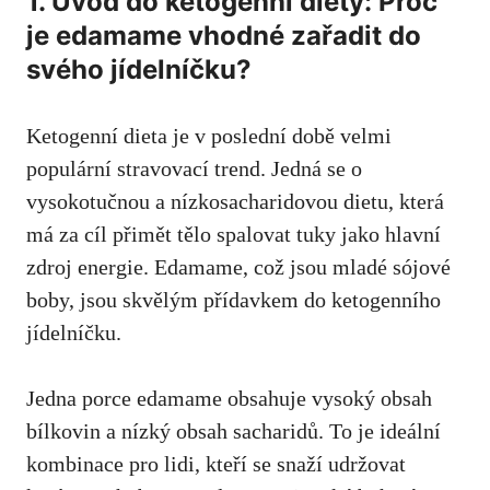
1. Úvod do ketogenní diety: Proč
je edamame vhodné zařadit ‍do
svého jídelníčku?
Ketogenní dieta je v ⁣poslední době velmi
populární stravovací ‌trend. Jedná se⁢ o
vysokotučnou a nízkosacharidovou dietu, která
má za cíl přimět tělo spalovat tuky jako hlavní
zdroj energie. Edamame, což jsou mladé sójové
boby, jsou skvělým přídavkem do ketogenního
jídelníčku.
Jedna porce ​edamame obsahuje vysoký obsah
bílkovin⁢ a nízký obsah sacharidů. To
je ideální
kombinace pro lidi
, kteří se snaží udržovat