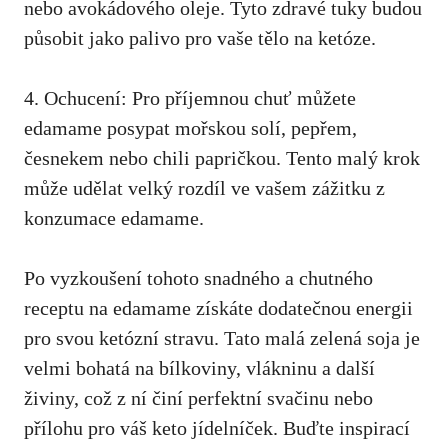
nebo avokádového oleje. Tyto zdravé tuky budou⁤
působit jako palivo pro vaše tělo na ketóze.
4. Ochucení: Pro příjemnou chuť ​můžete
edamame posypat mořskou solí, pepřem,
česnekem ⁢nebo chili papričkou. Tento ⁢malý‌ krok
může udělat velký‌ rozdíl ve vašem⁣ zážitku z
konzumace edamame.
Po vyzkoušení tohoto snadného a chutného
receptu na edamame získáte dodatečnou energii
pro svou ketózní stravu. Tato malá zelená soja je
velmi bohatá na bílkoviny, vlákninu a další
živiny, což z ní činí perfektní svačinu⁤ nebo
přílohu pro váš keto jídelníček. Buďte inspirací