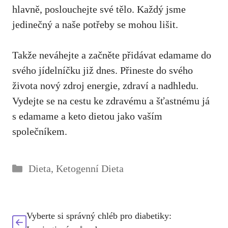
hlavně, poslouchejte své tělo. Každý jsme
jedinečný a naše potřeby⁤ se mohou lišit. ⁤
Takže neváhejte‍ a začněte přidávat ‌edamame do
svého jídelníčku již dnes. Přineste​ do ⁢svého
života⁢ nový zdroj energie, zdraví a nadhledu.⁢
Vydejte se na ​cestu ke zdravému a šťastnému já
s ⁤edamame a keto dietou jako vaším
společníkem.
Rubriky
Dieta
,
Ketogenní Dieta
Vyberte si správný chléb pro diabetiky: