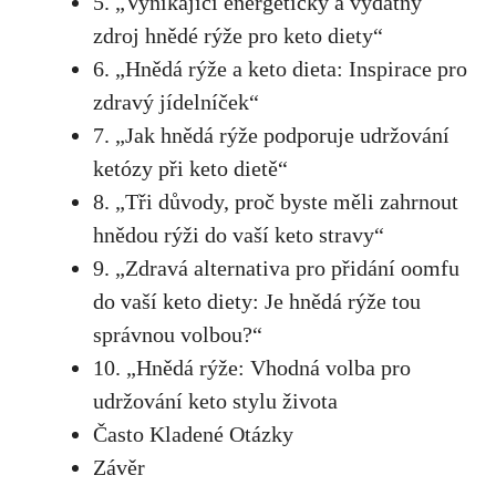
5. „Vynikající energetický a vydatný
zdroj hnědé rýže pro keto diety“
6. „Hnědá rýže a keto dieta:​ Inspirace pro
zdravý jídelníček“
7. „Jak hnědá rýže podporuje udržování
ketózy⁣ při ⁢keto dietě“
8. „Tři důvody, proč byste ⁢měli zahrnout
hnědou rýži do vaší keto stravy“
9. „Zdravá alternativa pro⁤ přidání oomfu
do vaší keto diety: Je hnědá rýže tou
správnou volbou?“
10. „Hnědá rýže: Vhodná volba pro
udržování keto ⁢stylu života
Často Kladené Otázky
Závěr