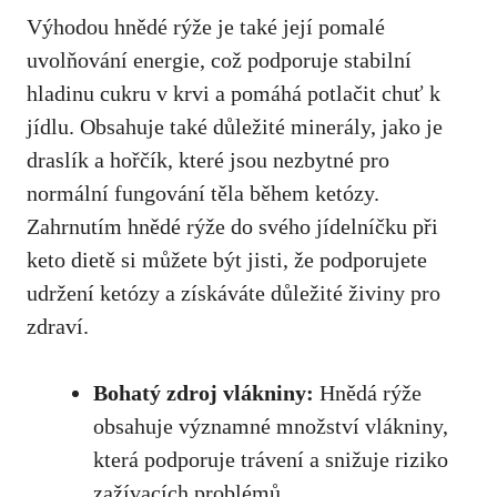
Výhodou hnědé rýže je také její pomalé
uvolňování energie, což⁣ podporuje stabilní‌
hladinu cukru v⁣ krvi a pomáhá potlačit chuť k
jídlu. Obsahuje také důležité minerály, jako ⁣je
‍draslík a hořčík, které jsou nezbytné pro
normální fungování ⁣těla během ketózy.‌
Zahrnutím hnědé rýže do svého jídelníčku při
keto dietě si můžete⁢ být⁣ jisti, že podporujete
udržení ketózy a ⁢získáváte důležité živiny pro
zdraví.
Bohatý ‌zdroj ⁣vlákniny:
Hnědá rýže
obsahuje významné množství vlákniny,
která podporuje trávení a snižuje riziko
zažívacích problémů.