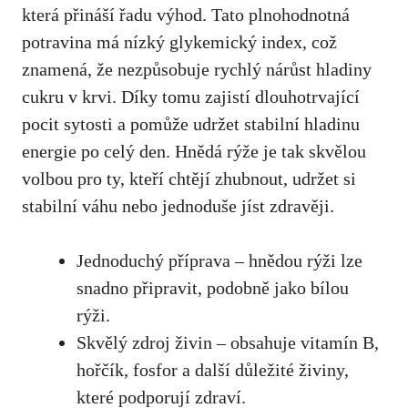
která přináší řadu výhod. ‌Tato plnohodnotná
potravina ⁤má nízký glykemický index, což
znamená, že nezpůsobuje rychlý nárůst hladiny
cukru ​v krvi. Díky tomu zajistí‌ dlouhotrvající⁣
pocit‍ sytosti a
pomůže udržet stabilní hladinu
energie po celý den
.⁢ Hnědá rýže je tak skvělou‌
volbou pro ty, kteří chtějí zhubnout,‍ udržet si
stabilní ‍váhu nebo jednoduše jíst zdravěji.
Jednoduchý příprava – hnědou rýži lze
snadno připravit, podobně jako bílou
rýži.
Skvělý zdroj živin – obsahuje vitamín B,
hořčík,⁤ fosfor a další důležité živiny,
které podporují zdraví.