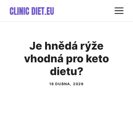
Přeskočit
M
na
obsah
Je hnědá rýže
vhodná pro keto
dietu?
16 DUBNA, 2026