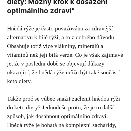
diety: Možný krok k ⁢dosažení
optimálního zdraví“
Hnědá rýže je často považována za zdravější
alternativu k bílé rýži, a to z dobrého důvodu.
‌Obsahuje‌ totiž více vlákniny, minerálů a‍
vitamínů než její‍ bílá verze. Co je⁣ však zajímavé
je,​ že v poslední době se objevují důkazy
ukazující, že hnědá ⁣rýže ‍může být také součástí
keto diety.
Takže proč se vůbec snažit začlenit‍ hnědou rýži
do keto diety? Jednoduše‍ proto, že​ je to další
způsob, jak dosáhnout optimálního ​zdraví.
Hnědá rýže je bohatá na komplexní sacharidy,