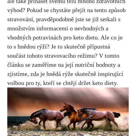
ale také přinášet svému tělu mnoho zdravotních
výhod? Pokud se chystáte přejít na‍ tento způsob
stravování, pravděpodobně jste se již setkali s
množstvím informacemi o nevhodných a
vhodných potravinách pro ⁢keto dietu.​ Ale co je ​
to ‍s hnědou rýží? Je to skutečně přípustná
součást ‌tohoto stravovacího režimu? V tomto
článku se‍ zaměříme na její⁢ nutriční hodnoty a
zjistíme, zda je hnědá‌ rýže skutečně inspirující
volbou pro⁣ ty, kteří se ‍chtějí ⁣držet keto diety.