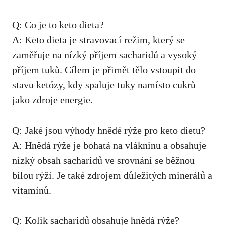
Q: Co je to keto dieta?
A: Keto dieta je stravovací režim, který se⁤
zaměřuje na nízký příjem sacharidů a vysoký
příjem tuků. Cílem je ⁤přimět tělo vstoupit do
stavu ketózy,
kdy spaluje tuky namísto cukrů
jako zdroje energie
.
Q: Jaké jsou ⁣výhody hnědé rýže ​pro keto dietu?
A: Hnědá rýže je bohatá na vlákninu a obsahuje
nízký ⁣obsah sacharidů ve srovnání se běžnou
⁤bílou rýží. Je také zdrojem důležitých minerálů a
vitamínů.
Q: Kolik sacharidů obsahuje hnědá rýže?