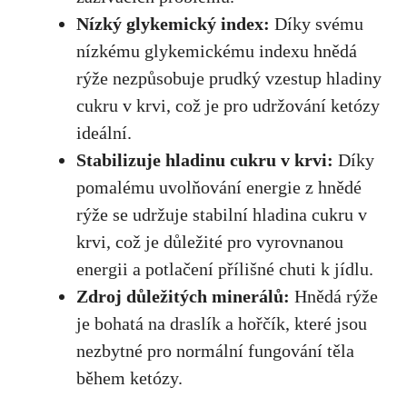
Nízký glykemický index:
Díky svému
nízkému glykemickému indexu hnědá
rýže nezpůsobuje​ prudký vzestup hladiny
cukru v krvi, což ⁣je pro udržování ketózy
ideální.
Stabilizuje hladinu cukru v krvi:
Díky
pomalému⁢ uvolňování energie z‌ hnědé
rýže se udržuje‌ stabilní ⁣hladina cukru v⁢
krvi, což je důležité pro vyrovnanou
energii a potlačení přílišné ​chuti ⁣k jídlu.
Zdroj důležitých minerálů:
Hnědá rýže
‌je bohatá na draslík⁤ a hořčík, které jsou
nezbytné pro normální fungování těla
během⁣ ketózy.