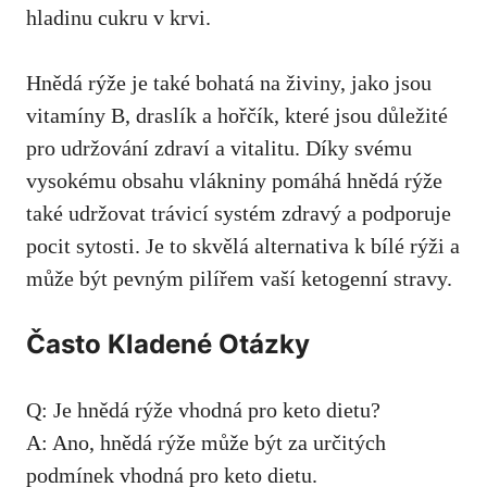
hladinu cukru v krvi.
Hnědá⁣ rýže je také bohatá ⁤na živiny,⁣ jako ‌jsou
vitamíny B, draslík a hořčík, které jsou důležité
pro udržování ⁢zdraví a vitalitu. Díky ​svému
‍vysokému obsahu vlákniny⁣ pomáhá hnědá rýže​
také udržovat trávicí systém zdravý a⁢ podporuje
pocit sytosti. Je to skvělá alternativa k bílé rýži a
může být pevným pilířem vaší ketogenní stravy.
Často Kladené Otázky
Q: Je hnědá rýže vhodná pro keto dietu?
A: Ano, hnědá rýže může být za určitých⁣
podmínek vhodná pro keto dietu.