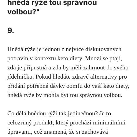
hnědá⁣ rýže tou správnou
volbou?“
9.
Hnědá​ rýže je jednou z nejvíce ⁢diskutovaných
potravin v kontextu keto diety. Mnozí se ptají,
zda je přípustná a zda by měli zahrnout do svého
jídelníčku. Pokud hledáte zdravé alternativy pro
přidání potřebné dávky oomfu do⁤ vaší​ keto diety,
hnědá rýže by mohla být tou ​správnou volbou.
Co‍ dělá hnědou rýži tak jedinečnou? Je to
celozrnný produkt, který ‌prochází minimálními
úpravami, což znamená, že si zachovává