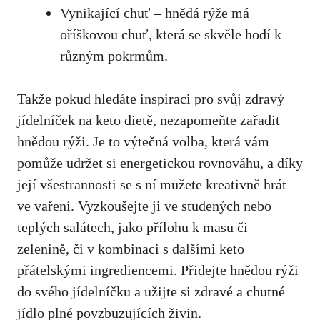
Vynikající chuť – hnědá rýže má
oříškovou chuť,⁢ která se skvěle hodí k
⁤různým​ pokrmům.
Takže ‌pokud hledáte​ inspiraci pro​ svůj zdravý
jídelníček na keto⁢ dietě, nezapomeňte zařadit
⁤hnědou rýži. Je to výtečná volba, která vám
pomůže​ udržet si energetickou rovnováhu,⁣ a díky
její ‌všestrannosti se s ní můžete ⁤kreativně hrát
ve vaření. Vyzkoušejte ji ve studených nebo
teplých salátech, jako​ přílohu k masu či
zelenině, či v kombinaci s dalšími‌ keto
přátelskými ingrediencemi.⁢ Přidejte hnědou rýži⁢
do svého jídelníčku a užijte ‍si zdravé ​a chutné
jídlo plné povzbuzujících živin.