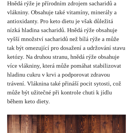
Hnědá rýže je přírodním zdrojem sacharidů a
vlákniny. Obsahuje také vitamíny, minerály a
antioxidanty. Pro keto dietu ‌je však důležitá
nízká⁣ hladina sacharidů. Hnědá rýže ‌obsahuje
vyšší množství sacharidů než bílá rýže a‍ může
tak být omezující pro dosažení a udržování stavu
ketózy. Na druhou‍ stranu, hnědá rýže obsahuje‌
více vlákniny, která‌ může pomáhat stabilizovat
hladinu cukru v krvi a podporovat zdravou
trávení. Vláknina také přináší pocit sytosti, což
⁣může být ⁤užitečné při kontrole chuti k jídlu
během keto diety.