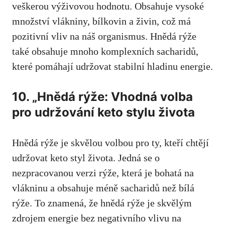
veškerou výživovou⁢ hodnotu. Obsahuje vysoké
množství vlákniny, bílkovin a živin, což⁣ má
pozitivní vliv na náš ‍organismus. Hnědá rýže
také obsahuje mnoho komplexních sacharidů, ⁢
které​ pomáhají udržovat stabilní hladinu energie
.
10. „Hnědá rýže: Vhodná volba
pro udržování keto ⁣stylu života
Hnědá ‍rýže je skvělou volbou pro ty, kteří chtějí
udržovat ⁣keto styl života. Jedná se o
nezpracovanou verzi rýže, ⁤která je bohatá na
vlákninu a obsahuje méně sacharidů než bílá
rýže. To znamená, že hnědá rýže⁣ je skvělým
zdrojem energie‌ bez negativního vlivu na