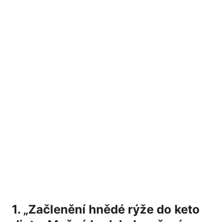
1.​ „Začlenění hnědé rýže ‌do ⁢keto