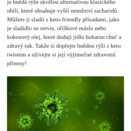
je hnědá rýže skvělou alternativou klasického‌
obilí, které obsahuje vyšší množství sacharidů.
Můžete ji ⁤sladit s keto-friendly přísadami, ‌jako
je sladidlo ze stevie, oříškové máslo nebo
kokosový olej, které dodají jídlu bohatou chuť a
zdravý ⁢tuk. Takže si dopřejte ⁤hnědou rýži s keto
twistem a užívejte si její výjimečné zdravotní
přínosy!