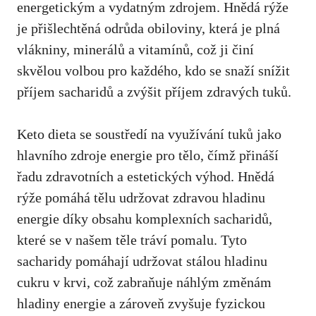
energetickým a vydatným ​zdrojem. Hnědá rýže
je přišlechtěná odrůda obiloviny, která ⁤je plná
vlákniny, minerálů ‌a vitamínů, což ji činí
skvělou volbou pro‍ každého, kdo se snaží snížit
příjem sacharidů a zvýšit příjem zdravých tuků.
Keto dieta se soustředí na využívání tuků jako
hlavního zdroje energie pro tělo, čímž přináší
řadu zdravotních a estetických ​výhod. Hnědá​
rýže ‍pomáhá tělu⁤ udržovat zdravou hladinu
‌energie díky ‌obsahu komplexních sacharidů,
které se v‌ našem těle tráví pomalu. Tyto
sacharidy pomáhají udržovat stálou​ hladinu
cukru v krvi, což zabraňuje náhlým změnám
hladiny energie⁤ a zároveň zvyšuje fyzickou