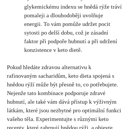
glykemickému indexu se ‍hnědá rýže‍ tráví
pomaleji a ‌dlouhodoběji uvolňuje
energii. ⁤To vám pomůže udržet⁤ pocit
sytosti po delší dobu, což je zásadní
faktor⁢ při podpoře hubnutí a při udržení
konzistence⁢ v keto dietě.
Pokud hledáte zdravou ‍alternativu k
rafinovaným sacharidům, keto dieta spojená s
hnědou rýží může být přesně to, co potřebujete.
Nejenže tato kombinace podporuje zdravé‍
hubnutí,⁣ ale také vám dává přístup k výživným
látkám, které jsou nezbytné pro optimální funkci
vašeho těla. Experimentujte s různými keto
recepty, které zahrnují hnědou rýži, a objevte