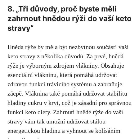
8. „Tři důvody, proč byste měli
⁣zahrnout hnědou rýži ⁤do vaší keto
stravy“
Hnědá rýže by ⁣měla být nezbytnou součástí vaší
‌keto stravy z několika důvodů. Za prvé, hnědá‍
rýže je výborným zdrojem⁣ vlákniny. Obsahuje​
esenciální vlákninu, která‍ pomáhá​ udržovat
zdravou funkci trávicího systému a zabraňuje
zácpě. Vláknina také pomáhá udržovat stabilitu
hladiny ​cukru⁣ v krvi, což‍ je⁢ zásadní pro ‌správnou
funkci keto diety. Zahrnutí⁤ hnědé rýže ​do vaší
stravy vám tak⁤ umožní udržovat ​stálou
⁢energetickou hladinu a vyhnout se kolísáním