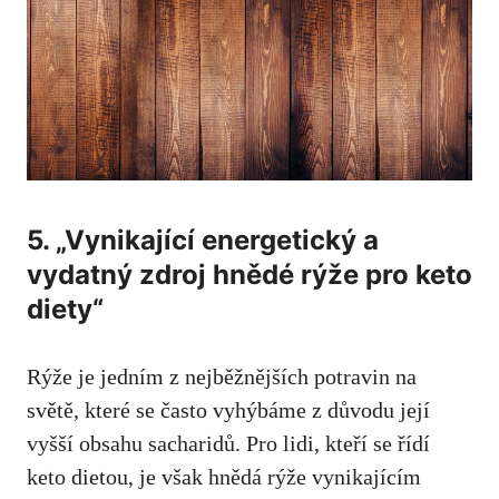
5. „Vynikající ⁣energetický a
vydatný zdroj hnědé rýže pro⁢ keto
diety“
Rýže je jedním z nejběžnějších potravin na
světě, které ‍se často ⁤vyhýbáme z důvodu její‌
vyšší obsahu sacharidů. ​Pro lidi, kteří se řídí
keto dietou, je však hnědá rýže vynikajícím