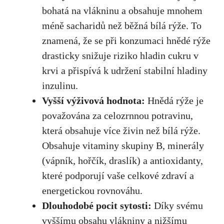
bohatá na vlákninu a obsahuje ⁢mnohem
méně sacharidů než běžná ⁤bílá rýže. To
znamená, ​že se při konzumaci hnědé rýže
drasticky snižuje riziko‌ hladin cukru v
krvi a přispívá k udržení stabilní ​hladiny
inzulinu.
Vyšší výživová ⁤hodnota:
Hnědá rýže je ​
považována za celozrnnou potravinu,
která obsahuje více živin než bílá rýže.
Obsahuje vitaminy skupiny B, minerály
(vápník, hořčík, draslík) a antioxidanty,
které​ podporují vaše celkové zdraví ⁤a
energetickou rovnováhu.
Dlouhodobé pocit sytosti:
Díky svému
vyššímu obsahu vlákniny a nižšímu