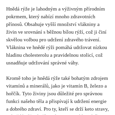
Hnědá rýže je lahodným a výživným přírodním
pokrmem, ‍který nabízí ‍mnoho zdravotních​
přínosů. Obsahuje vyšší množství vlákniny a
živin ve srovnání s běžnou bílou rýží, což ji činí
skvělou volbou pro udržení zdravého‌ trávení.
Vláknina ve hnědé rýži ​pomáhá udržovat nízkou
hladinu cholesterolu a pravidelnou stolicí, což
usnadňuje udržování správné váhy.
Kromě toho je hnědá rýže také bohatým zdrojem
vitamínů a minerálů, jako je⁤ vitamín ‍B, železo a
hořčík. Tyto živiny jsou důležité pro správnou
funkci našeho těla a přispívají k udržení energie
a dobrého zdraví.⁤ Pro ty, kteří se drží keto ‌stravy,