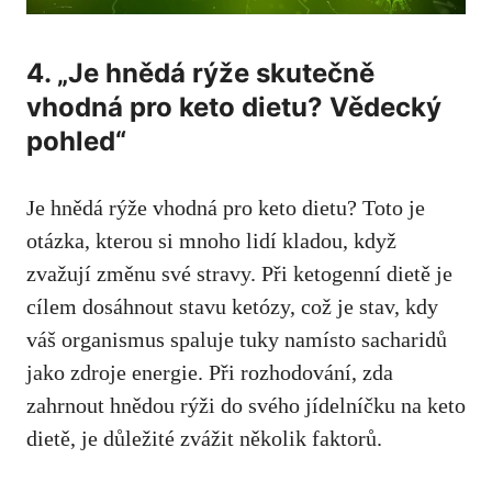
4. „Je hnědá rýže skutečně
vhodná pro keto dietu?‍ Vědecký
pohled“
Je hnědá rýže vhodná pro keto⁢ dietu? Toto je
otázka,‌ kterou si mnoho lidí kladou, když
zvažují změnu své stravy. Při ketogenní dietě je
cílem dosáhnout stavu⁢ ketózy, což je stav, kdy
váš organismus spaluje tuky namísto sacharidů⁢
jako zdroje ‌energie. Při ⁣rozhodování, zda
zahrnout hnědou rýži do⁣ svého jídelníčku na keto
dietě, je důležité zvážit několik ⁤faktorů.