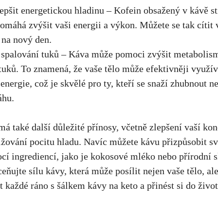
pšit ⁢energetickou hladinu – Kofein obsažený v kávě st
omáhá zvýšit vaši energii ‌a výkon. Můžete se tak cítit‌ 
 na nový den.
spalování tuků – Káva může pomoci zvýšit metabolismu
tuků. To znamená,​ že vaše​ tělo může efektivněji ​využív
energie, což ⁤je skvělé pro ty, kteří se snaží ⁣zhubnout 
áhu.
 má také další důležité přínosy, včetně zlepšení vaší ko
nižování pocitu hladu. Navíc můžete kávu přizpůsobit 
í ingrediencí, jako je kokosové mléko nebo přírodní s
eňujte sílu kávy, která‌ může posílit nejen vaše tělo, ale
ít​ každé ráno s šálkem kávy na keto a přinést si do život