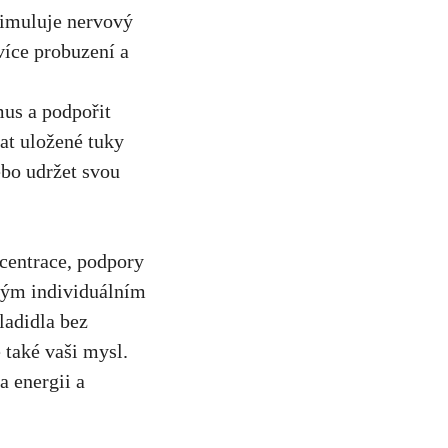
imuluje‍ nervový‍
více‍ probuzení a
s a podpořit⁤
at⁢ uložené tuky
nebo udržet svou
ncentrace, ⁤podpory
svým individuálním
ladidla bez
 také ⁢vaši mysl.
a energii a