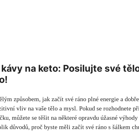
⁢kávy na keto: Posilujte své těl
o!
ělým způsobem, jak začít své ráno plné energie a dobře ⁤
tivní vliv na ‍vaše ⁤tělo a mysl. Pokud se rozhodnete‌ p
níčku, můžete se těšit na některé opravdu úžasné výhody
olik ‌důvodů, proč byste měli začít své ráno s šálkem ch