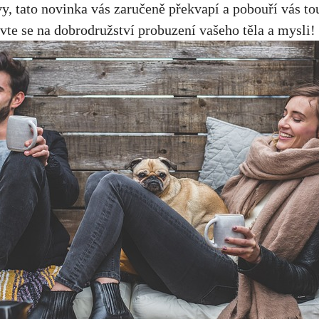
 tato novinka vás zaručeně překvapí a pobouří vás tou
vte se ⁢na dobrodružství probuzení vašeho těla a mysli!