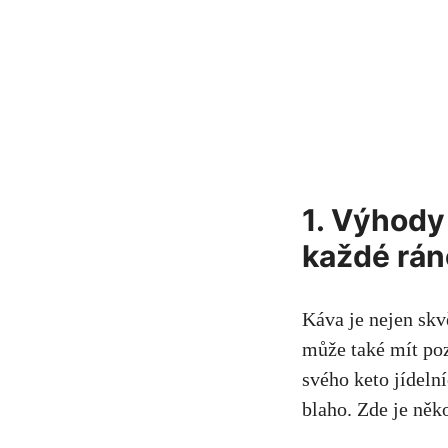
1. Výhody 
každé rán
Káva ⁣je nejen skv
může také mít pozi
‌svého keto jídel
blaho. Zde je něk