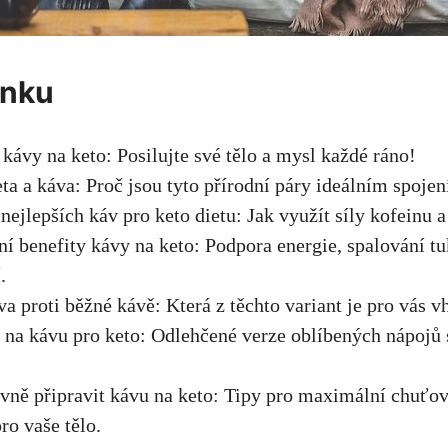
ánku
kávy na keto: Posilujte své ⁣tělo a mysl každé ráno!
eta a‍ káva: Proč jsou tyto přírodní páry ‍ideálním spoje
nejlepších⁤ káv pro keto dietu: Jak⁢ využít síly kofeinu a
tní benefity kávy na keto: Podpora ‌energie, spalování ‍t
.
va proti běžné kávě: Která z těchto variant je pro vás v
 na kávu ‍pro keto: Odlehčené verze oblíbených nápoj
ávně ⁢připravit kávu na keto: Tipy pro maximální chuťov
ro vaše tělo.