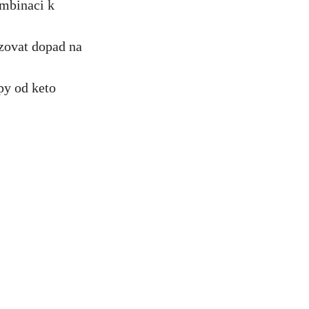
ombinaci‍ k
zovat dopad ⁢na
ipy od keto