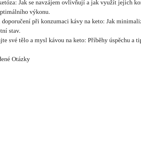
 ketóza: Jak se navzájem ovlivňují a jak ​využít jejich k
optimálního výkonu.
 doporučení při ‍konzumaci kávy na keto: Jak minimali
tní stav.
jte své ‌tělo a mysl kávou na keto:⁢ Příběhy úspěchu ‍a t
dené Otázky