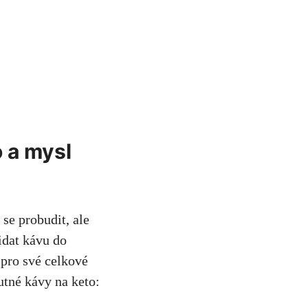
o a mysl
se​ probudit, ale
řidat kávu do
 pro své celkové
utné kávy na keto: