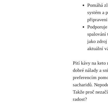
Pomáhá zle
systém a p
připraveni
Podporuje 
spalování 
jako zdroj 
aktuální ⁤v
Pití kávy na⁣ keto
dobré nálady ⁣a s
preferencím pomoc
sacharidů. ‌Nepodc
Takže‌ proč‌ nezač
radost?