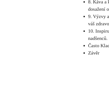
8. ⁤Káva a
⁣dosažení 
9. Výzvy a
váš zdravo
10. Inspiru
nadšenců.
Často Kla
Závěr