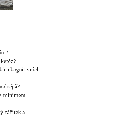
ním?
​ ketóz?
uků a kognitivních
hodnější?
ů s minimem
ý zážitek a