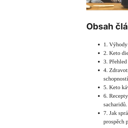
Obsah čl
1. Výhody 
2. Keto di
3. Přehled 
4. ​Zdravo
schopností
5. Keto ká
6. Recepty
sacharidů.
7. Jak spr
prospěch p