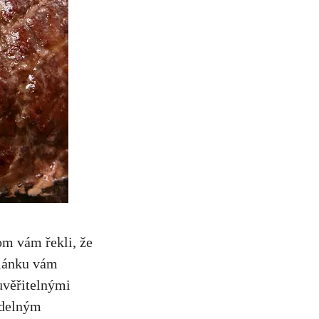
om ⁣vám řekli, že
článku vám
uvěřitelnými​
videlným