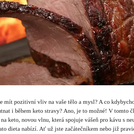
 mít pozitivní vliv na vaše‌ tělo⁤ a​ mysl? A co kdybych
utnat i během keto stravy?⁢ Ano, je to ⁤možné! V tomto 
na keto, novou vlnu, která spojuje vášeň pro kávu ⁢s ne
ato dieta nabízí. Ať už jste začátečníkem‍ nebo již pra