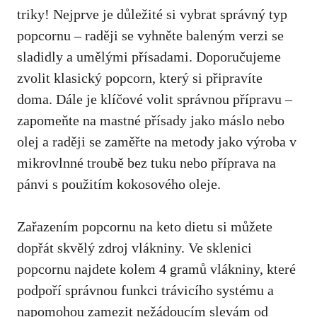
triky! Nejprve je důležité si vybrat správný typ
popcornu – raději se vyhněte baleným verzi se
sladidly a umělými přísadami.‌ Doporučujeme
zvolit klasický popcorn, který si připravíte
doma. Dále je klíčové volit správnou přípravu –
zapomeňte na mastné přísady jako máslo nebo‍
olej a‌ raději se zaměřte na⁢ metody jako výroba‍ v
mikrovlnné troubě bez tuku nebo příprava na
pánvi ‍s použitím kokosového oleje.
Zařazením popcornu na keto dietu si můžete
dopřát​ skvělý zdroj vlákniny. Ve sklenici
popcornu najdete kolem 4 gramů vlákniny, které
podpoří správnou funkci trávicího systému a
napomohou zamezit nežádoucím slevám od