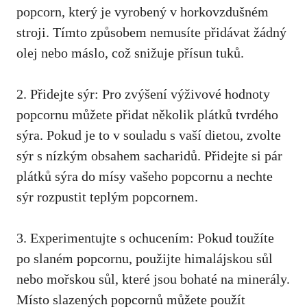
popcorn, který‌ je vyrobený v horkovzdušném
stroji. Tímto způsobem nemusíte přidávat žádný
olej nebo máslo, což snižuje přísun‌ tuků.
2. Přidejte sýr: Pro zvýšení⁢ výživové‌ hodnoty
popcornu můžete přidat několik plátků tvrdého ​
sýra. Pokud je to v‌ souladu s vaší⁣ dietou, zvolte
sýr s nízkým obsahem sacharidů. Přidejte si pár
plátků sýra do mísy vašeho⁣ popcornu a nechte
sýr rozpustit teplým popcornem.
3. Experimentujte s ochucením: Pokud toužíte
po slaném popcornu, použijte himalájskou sůl
nebo mořskou⁣ sůl, které jsou bohaté na minerály.
Místo slazených popcornů můžete použít