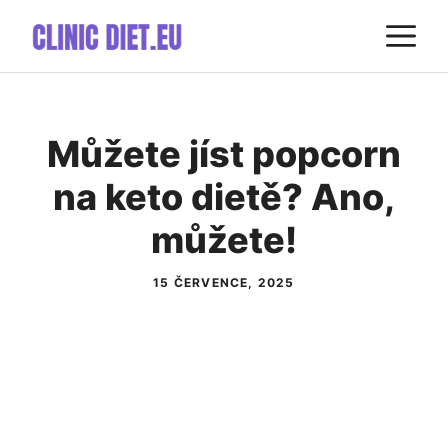
Přeskočit
M
na
obsah
Můžete jíst popcorn
na keto dietě? Ano,
můžete!
15 ČERVENCE, 2025