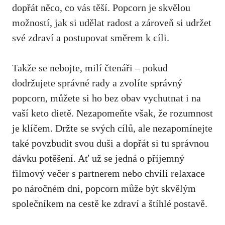
dopřát ⁤něco,⁢ co vás těší. Popcorn je skvělou
možností, jak si udělat radost a zároveň si udržet
své zdraví a postupovat ⁣směrem k cíli.
Takže se ⁤nebojte, milí čtenáři – pokud
dodržujete správné rady a zvolíte správný
popcorn, můžete si ho bez obav vychutnat i na
vaší keto dietě. Nezapomeňte však, že rozumnost
je klíčem.⁤ Držte se​ svých cílů, ale nezapomínejte
také povzbudit svou ​duši a dopřát⁤ si ⁣tu správnou
dávku potěšení. Ať už se jedná o příjemný
filmový večer s partnerem nebo chvíli relaxace
po náročném⁣ dni, popcorn může být skvělým
společníkem na cestě ke‍ zdraví a štíhlé postavě.