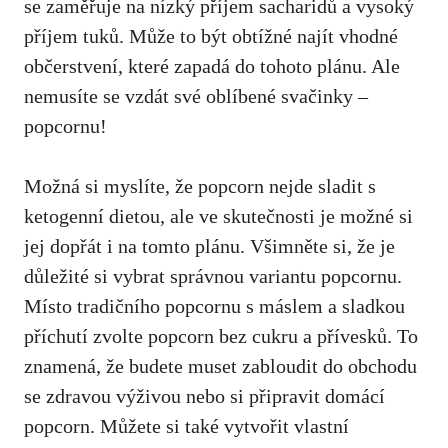
se zaměřuje ‍na nízký příjem sacharidů a vysoký
příjem tuků. Může⁤ to být obtížné najít vhodné
občerstvení,‌ které zapadá do tohoto plánu.​ Ale
nemusíte se vzdát‍ své oblíbené ⁢svačinky –
popcornu!
Možná ‌si myslíte, že popcorn nejde ‌sladit s
ketogenní dietou, ale ve skutečnosti je možné si
jej dopřát i ‌na tomto plánu. Všimněte si, že je
důležité si vybrat správnou variantu popcornu.
Místo tradičního popcornu s máslem a sladkou
příchutí zvolte popcorn bez cukru a přívesků. To
znamená, že budete muset zabloudit do obchodu​
se zdravou výživou nebo ‍si připravit domácí
popcorn. Můžete si také vytvořit vlastní