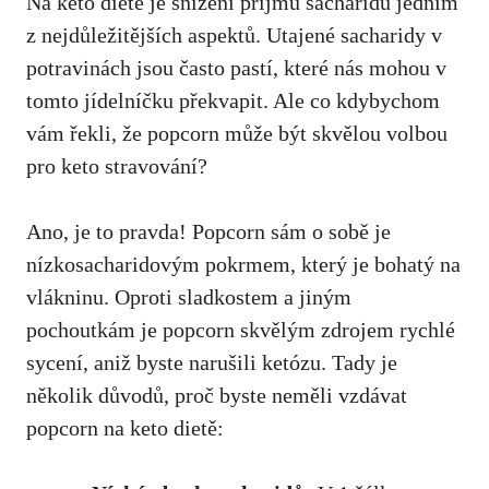
Na keto dietě je snížení příjmu‍ sacharidů jedním
z nejdůležitějších aspektů. ⁣Utajené‌ sacharidy v
potravinách jsou ⁣často pastí, které nás mohou v
tomto jídelníčku překvapit. Ale co kdybychom
vám řekli, že popcorn⁣ může být skvělou volbou
pro ⁢keto stravování?
Ano, je to pravda! Popcorn sám o sobě je
nízkosacharidovým ⁤pokrmem, který je bohatý‍ na
vlákninu. Oproti sladkostem a jiným
pochoutkám ⁤je​ popcorn skvělým zdrojem rychlé
sycení, aniž​ byste ‌narušili​ ketózu. Tady je
několik důvodů, proč byste neměli vzdávat‌
popcorn na keto dietě: