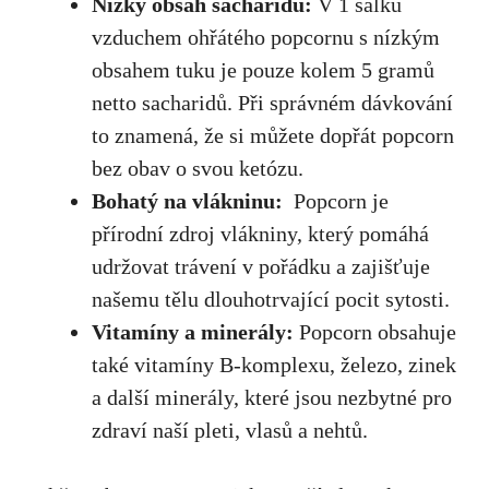
Nízký obsah sacharidů:
V 1 šálku
vzduchem ohřátého popcornu s nízkým
obsahem tuku je pouze kolem⁤ 5 gramů
netto sacharidů. Při správném dávkování
to‍ znamená, že si můžete dopřát popcorn
bez obav o svou ketózu.
Bohatý na vlákninu:
‍ Popcorn je
přírodní zdroj​ vlákniny, který pomáhá
udržovat trávení v pořádku a zajišťuje
našemu tělu dlouhotrvající pocit sytosti.
Vitamíny a minerály:
Popcorn obsahuje
také vitamíny B-komplexu, železo, zinek
a další minerály, které jsou nezbytné pro
zdraví naší pleti, vlasů a nehtů.