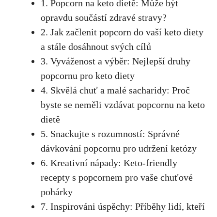
1. Popcorn na keto‍ dietě: Může být
opravdu součástí zdravé stravy?
2. Jak začlenit popcorn do vaší keto diety
a stále dosáhnout svých cílů
3. Vyváženost a výběr: Nejlepší druhy
popcornu pro keto ⁢diety
4. Skvělá chuť a‌ malé sacharidy: Proč
byste se neměli vzdávat popcornu na keto
dietě
5. Snackujte s rozumností: Správné
dávkování popcornu pro udržení ⁢ketózy
6. ⁤Kreativní nápady: Keto-friendly
recepty s popcornem pro vaše chuťové
pohárky
7. Inspirováni úspěchy: Příběhy lidí, kteří