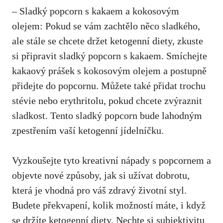
– Sladký popcorn s kakaem a kokosovým
olejem: Pokud se vám zachtělo něco sladkého,
ale stále se chcete držet‍ ketogenní diety, zkuste
si připravit sladký popcorn s kakaem. Smíchejte
kakaový prášek s kokosovým⁣ olejem a postupně
přidejte do popcornu. Můžete také přidat trochu
stévie ‍nebo erythritolu, pokud chcete zvýraznit
sladkost. Tento sladký popcorn ​bude lahodným⁢
zpestřením vaší ketogenní jídelníčku.
Vyzkoušejte​ tyto kreativní nápady s⁣ popcornem a
objevte nové způsoby, jak si užívat dobrotu,
která je ⁢vhodná pro váš zdravý životní styl.
Budete překvapení, kolik možností máte, i když
se držíte‌ ketogenní diety. Nechte si subjektivitu