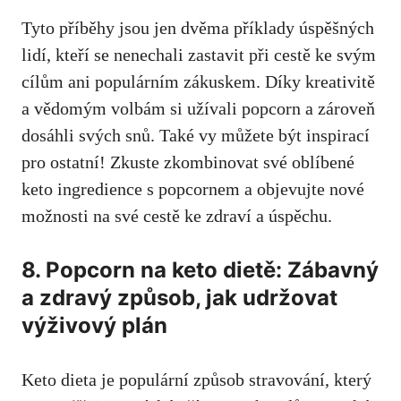
Tyto​ příběhy jsou jen dvěma příklady úspěšných
lidí, kteří se nenechali⁢ zastavit při cestě ​ke svým
cílům‍ ani populárním zákuskem. Díky kreativitě
a vědomým volbám si užívali popcorn a zároveň
dosáhli svých snů. Také vy můžete ‌být ⁣inspirací
pro ⁢ostatní! Zkuste zkombinovat své oblíbené
keto ingredience ⁤s ‌popcornem a objevujte nové
možnosti na své cestě ke zdraví ⁤a úspěchu.
8. Popcorn na keto dietě: Zábavný
a zdravý způsob, jak udržovat
výživový‍ plán
Keto dieta je populární způsob stravování, který