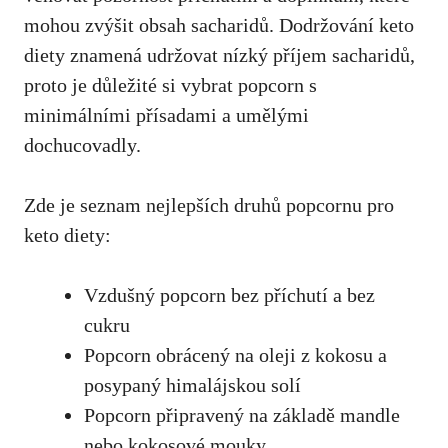
mohou ​zvýšit obsah sacharidů. Dodržování keto
diety ​znamená udržovat nízký příjem sacharidů,​
proto je důležité si vybrat popcorn s
minimálními přísadami a umělými
dochucovadly.
Zde je‍ seznam nejlepších druhů popcornu pro
keto diety:
Vzdušný popcorn bez příchutí a bez
cukru
Popcorn obrácený ⁣na oleji z‍ kokosu a
posypaný himalájskou solí
Popcorn připravený na základě mandle
nebo kokosové mouky