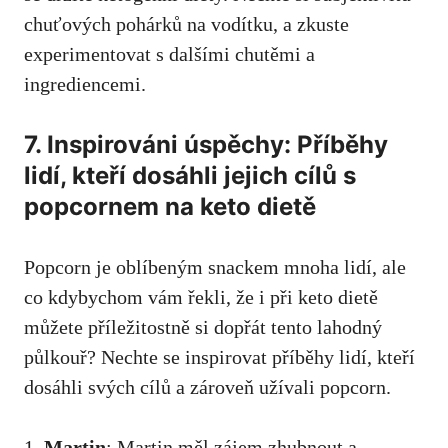
chuťových pohárků na‍ vodítku, a zkuste
experimentovat s dalšími chutěmi a
ingrediencemi.
7. Inspirováni úspěchy: Příběhy
lidí, kteří dosáhli jejich cílů ⁢s⁢
popcornem na keto dietě
Popcorn je oblíbeným snackem ⁢mnoha lidí, ale
⁣co kdybychom vám řekli, že i při keto dietě
můžete příležitostně‌ si dopřát tento lahodný
půlkouř? Nechte se inspirovat příběhy lidí, kteří
dosáhli svých cílů a⁤ zároveň užívali popcorn.
1.
Martin
: Martin měl zájem zhubnout a