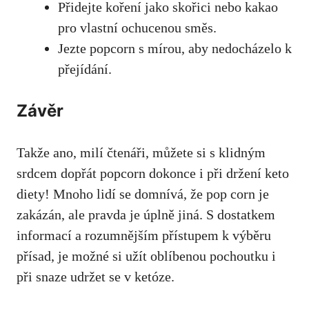
Přidejte koření⁣ jako skořici nebo ⁤kakao
pro vlastní ‌ochucenou směs.
Jezte popcorn s mírou, aby⁢ nedocházelo k
přejídání.
Závěr
Takže ano, milí čtenáři, můžete si s klidným
srdcem dopřát popcorn dokonce i při držení keto
diety! Mnoho lidí se domnívá, že ⁣pop corn je
zakázán, ale pravda je‍ úplně jiná. S ⁢dostatkem
informací a rozumnějším přístupem k‍ výběru
přísad, je možné si užít oblíbenou ‍pochoutku i
při snaze udržet se v ketóze.