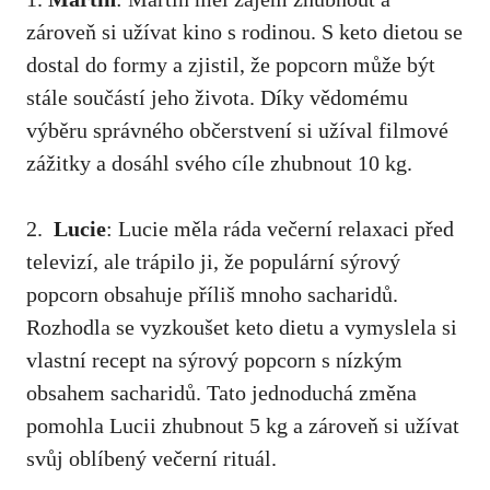
zároveň si užívat kino s rodinou. S keto dietou⁣ se
dostal do formy a zjistil, že popcorn může být
stále součástí jeho života. ‌Díky vědomému
výběru správného občerstvení si užíval filmové
zážitky a dosáhl svého cíle ​zhubnout 10 kg.
2. ‌
Lucie
: Lucie měla ráda večerní relaxaci před
televizí,⁤ ale trápilo ji, ​že populární⁣ sýrový
popcorn obsahuje příliš mnoho sacharidů.
Rozhodla se vyzkoušet keto dietu a vymyslela si
vlastní recept na ‍sýrový popcorn s ​nízkým
obsahem sacharidů. Tato‍ jednoduchá změna
pomohla Lucii ​zhubnout 5 kg a zároveň si ​užívat
svůj oblíbený večerní rituál.