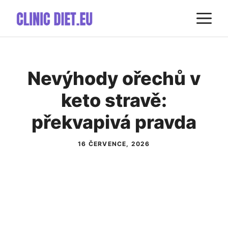
Přeskočit
M
na
obsah
Nevýhody ořechů v
keto stravě:
překvapivá pravda
16 ČERVENCE, 2026