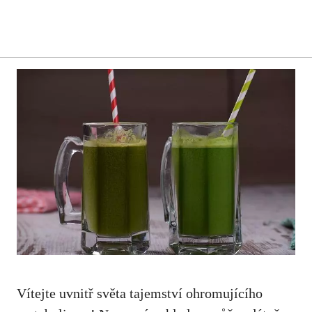
Vítejte uvnitř světa tajemství ⁤ohromujícího