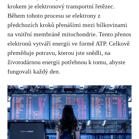
⁢krokem je elektronový transportní řetězec.
⁣Během tohoto procesu se elektrony z
předchozích kroků přenášími⁢ mezi bílkovinami
na vnitřní membráně ⁤mitochondrie. ⁣Tento přenos
elektronů​ vytváří⁣ energii ve ⁣formě ⁢ATP. Celkově
přeměňuje potravu, kterou jste snědli, na
⁣životodárnou energii potřebnou k ‍tomu, abyste
fungovali každý den.