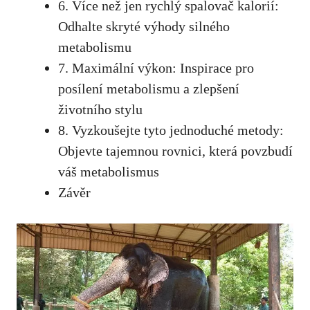
6. Více než ⁢jen rychlý spalovač kalorií:
Odhalte skryté výhody silného
⁤metabolismu
7. Maximální výkon:‍ Inspirace⁣ pro
posílení metabolismu ‌a zlepšení
životního stylu​
8. Vyzkoušejte tyto jednoduché metody:
⁤Objevte tajemnou​ rovnici, která⁤ povzbudí
váš⁢ metabolismus
Závěr