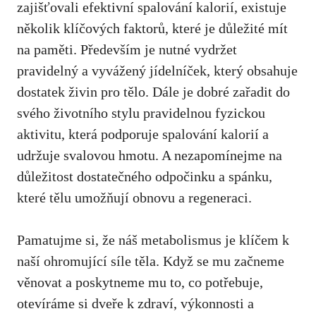
⁤zajišťovali efektivní spalování kalorií, existuje
několik klíčových faktorů, ‍které ‍je důležité mít
na paměti.⁤ Především je nutné ‌vydržet‍
pravidelný a ​vyvážený​ jídelníček, který⁣ obsahuje
dostatek živin pro tělo. Dále je dobré zařadit do ‌
svého ​životního stylu pravidelnou fyzickou
aktivitu
, která podporuje spalování kalorií⁢ a
udržuje⁤ svalovou hmotu. A​ nezapomínejme na‍
důležitost dostatečného odpočinku a spánku,
‌které tělu umožňují⁣ obnovu a​ regeneraci.
Pamatujme si,⁢ že náš ​metabolismus je klíčem k
naší ohromující‌ síle těla. Když se ⁣mu začneme
věnovat a⁢ poskytneme mu to, ⁢co ‍potřebuje,
otevíráme ‍si dveře k zdraví, výkonnosti ⁢a