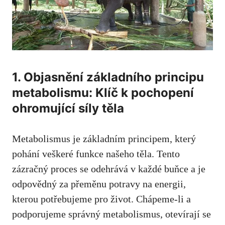
1. ‍Objasnění základního principu
metabolismu:⁣ Klíč k⁣ pochopení⁤
ohromující‌ síly těla
Metabolismus je ⁢základním principem, který
pohání veškeré funkce⁣ našeho těla. Tento
‍zázračný proces se odehrává‌ v každé buňce a je​
odpovědný za⁢ přeměnu potravy‍ na ⁣energii,
kterou potřebujeme pro život. Chápeme-li a
podporujeme správný metabolismus, otevírají se