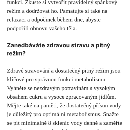
⁤funkci. Zkuste⁣ si ⁢vytvořit pravidelný​ spánkový
režim a dodržovat ho. Pamatujte si také na
relaxaci a odpočinek během dne, abyste
podpořili obnovu vašeho těla.
Zanedbáváte zdravou⁣ stravu a ⁢pitný
režim?
Zdravé stravování a dostatečný ⁤pitný režim jsou
⁣klíčové pro správnou funkci metabolismu.
‍Vyhněte se nezdravým ⁣potravinám s vysokým
obsahem cukru a vysoce zpracovaným jídlům.⁣
Mějte také na paměti, že dostatečný přísun vody
je důležitý⁢ pro⁤ optimální metabolismus. Snažte
se pít minimálně 8​ sklenic vody denně a zaměřte