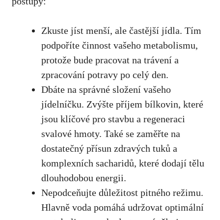
postupy:
Zkuste⁢ jíst menší, ale častější⁣ jídla. Tím
podpoříte ‌činnost vašeho⁣ metabolismu,
protože bude pracovat na trávení ‍a
zpracování potravy po celý‌ den.
Dbáte na správné složení vašeho
jídelníčku.⁣ Zvýšte příjem​ bílkovin, které
jsou klíčové pro stavbu a⁣ regeneraci‍
svalové hmoty. ⁣Také se zaměřte na
dostatečný přísun zdravých tuků a⁤
komplexních ​sacharidů, které⁤ dodají tělu
dlouhodobou ⁤energii.
Nepodceňujte důležitost pitného režimu.‌
Hlavně ‍voda pomáhá udržovat optimální