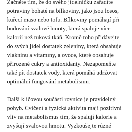
Začněte tím, že do svého jídelníčku zařadíte
potraviny bohaté⁤ na bílkoviny, jako jsou losos,
kuřecí ‌maso ​nebo ⁢tofu.⁣ Bílkoviny pomáhají při
budování svalové hmoty, která spaluje více⁢
kalorií než tuková tkáň. Kromě toho přidávejte
do svých jídel dostatek zeleniny, která obsahuje
vlákninu⁢ a vitamíny, a⁢ ovoce, ⁣které obsahuje
přirozené cukry⁣ a antioxidanty. Nezapomeňte
také‌ pít dostatek vody, která pomáhá udržovat
⁣optimální fungování ⁢metabolismu.
Další klíčovou součástí ‌rovnice je pravidelný
pohyb. Cvičení a fyzická aktivita mají​ pozitivní​
vliv⁤ na metabolismus tím,​ že spalují kalorie a
zvyšují svalovou⁢ hmotu. Vyzkoušejte různé⁣