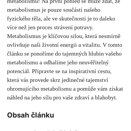
metabolismu! Na ⁤první ⁤pohled se ​může‌ zdát, že ​
metabolismus‍ je‍ pouze ⁤součástí našeho
fyzického těla, ale ve ‍skutečnosti je to daleko
více než jen proces strávení potravy.
Metabolismus je⁤ klíčovou ⁤silou, která nesmírně
ovlivňuje​ naši životní energii a vitalitu. V tomto
⁤článku se ponoříme do tajemných hlubin vašeho
metabolismu⁤ a odhalíme⁣ jeho neuvěřitelný
potenciál. Připravte se na inspirativní cestu,
která vás provede skrz jedinečné tajemství⁤
ohromujícího metabolismu a pomůže vám získat
náhled na ​jeho sílu pro vaše zdraví a blahobyt.
Obsah článku