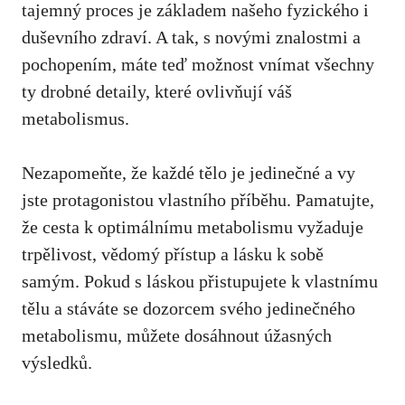
tajemný proces je‍ základem ‍našeho fyzického i
duševního zdraví. A tak, s novými znalostmi a
pochopením, máte ⁢teď možnost vnímat všechny
⁢ty drobné detaily, které ⁣ovlivňují ⁤váš
metabolismus.
Nezapomeňte,‌ že každé tělo ⁢je jedinečné ⁤a vy
jste ‌protagonistou vlastního ‍příběhu. Pamatujte,
že cesta k ⁤optimálnímu metabolismu vyžaduje
trpělivost, vědomý přístup a​ lásku k sobě
⁢samým. Pokud s láskou přistupujete k vlastnímu
tělu a stáváte‌ se dozorcem svého jedinečného
metabolismu, můžete⁤ dosáhnout úžasných
výsledků.