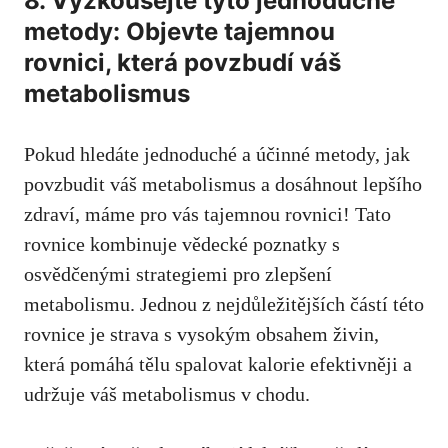
8. Vyzkoušejte tyto ‍jednoduché
metody:⁢ Objevte tajemnou⁢
rovnici, která povzbudí ⁢váš‍
metabolismus
Pokud hledáte jednoduché a účinné metody, jak
povzbudit ‍váš metabolismus a dosáhnout lepšího⁤
zdraví, máme ​pro‍ vás tajemnou ⁣rovnici! Tato
rovnice kombinuje vědecké poznatky‌ s
osvědčenými ​strategiemi pro zlepšení
metabolismu. Jednou z nejdůležitějších částí ​této
rovnice je ⁣strava s vysokým obsahem živin,
⁢která pomáhá tělu spalovat kalorie efektivněji a
udržuje váš metabolismus v chodu.