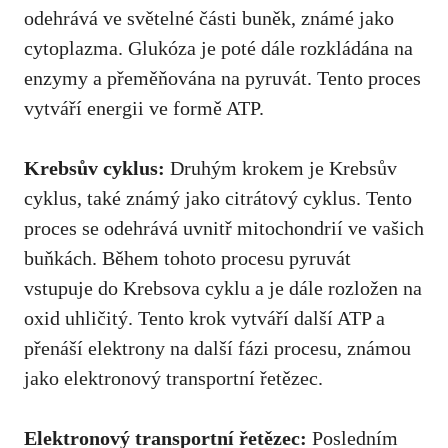
odehrává‍ ve světelné⁢ části buněk, ⁣známé jako
cytoplazma.⁤ Glukóza je poté⁢ dále rozkládána na
enzymy a přeměňována na ⁢pyruvát. ⁢Tento proces
vytváří energii ve formě ATP.
Krebsův cyklus:
Druhým krokem je Krebsův
cyklus, také známý jako citrátový cyklus. Tento
proces se odehrává⁣ uvnitř mitochondrií ve vašich
buňkách. Během tohoto procesu pyruvát⁣
vstupuje ‍do Krebsova ⁣cyklu a ‌je dále rozložen na
oxid uhličitý. ⁣Tento krok vytváří další ATP a
‌přenáší elektrony na⁣ další fázi procesu, známou
⁤jako elektronový transportní řetězec.
Elektronový transportní řetězec:
⁢Posledním