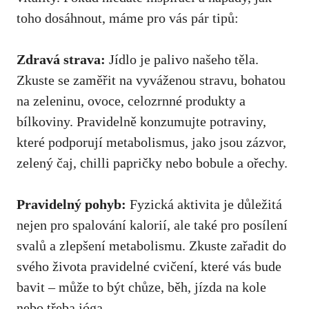
toho dosáhnout, máme pro vás pár tipů:
Zdravá ‍strava:
⁣Jídlo je palivo našeho těla.
Zkuste se ​zaměřit na vyváženou stravu, bohatou
na zeleninu, ⁣ovoce,⁣ celozrnné produkty⁢ a
bílkoviny. ​Pravidelně konzumujte potraviny,⁣
které podporují metabolismus, jako jsou zázvor,
zelený čaj, chilli‍ papričky nebo bobule a ořechy.
Pravidelný pohyb:
Fyzická⁣ aktivita je důležitá
nejen pro spalování ​kalorií, ale také pro‌ posílení‍
svalů ​a zlepšení metabolismu.⁤ Zkuste zařadit⁣ do
‍svého života pravidelné cvičení, které⁣ vás ‍bude
bavit – může​ to​ být chůze, běh,⁣
jízda‍ na kole
nebo třeba jóga
.