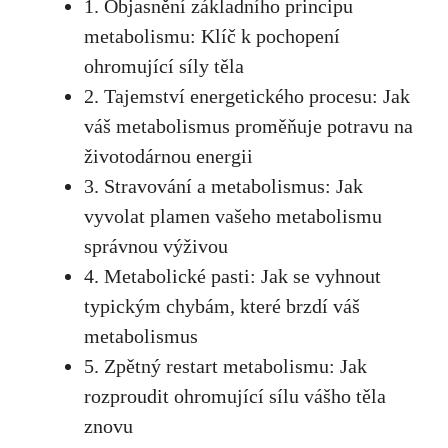
1. Objasnění základního principu​
metabolismu: Klíč⁢ k pochopení
ohromující ‍síly těla
2. Tajemství energetického procesu:‌ Jak
váš‍ metabolismus proměňuje​ potravu na
životodárnou ‍energii
3. ‌Stravování a metabolismus: Jak​
vyvolat plamen vašeho metabolismu
správnou‍ výživou
4.‍ Metabolické ⁣pasti: Jak ⁢se vyhnout
typickým chybám, které ⁤brzdí váš
metabolismus
5. ⁣Zpětný restart ​metabolismu:⁢ Jak
rozproudit ohromující sílu ⁢vášho těla
znovu ​