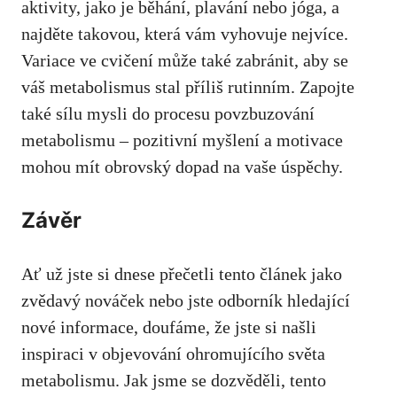
aktivity,​ jako je ⁢běhání, plavání nebo jóga, a
najděte ‌takovou, která⁣ vám vyhovuje ⁣nejvíce.
Variace ‍ve⁣ cvičení může také ⁢zabránit, aby se
⁢váš metabolismus ⁣stal příliš⁣ rutinním. Zapojte
⁣také sílu⁣ mysli do procesu povzbuzování
metabolismu⁣ – ‍pozitivní myšlení a⁤ motivace
mohou mít obrovský ⁢dopad na vaše úspěchy.
Závěr
Ať už jste si dnese přečetli tento článek jako⁣
zvědavý nováček​ nebo jste odborník ⁤hledající
nové informace, ‌doufáme, že jste si našli
inspiraci v objevování ohromujícího světa
metabolismu. Jak jsme se‌ dozvěděli, tento ​