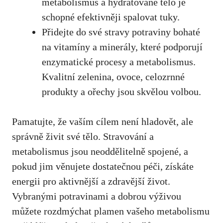
metabolismus⁤ a hydratované tělo ⁣je
schopné‍ efektivněji spalovat tuky.
Přidejte do
své stravy ⁣potraviny bohaté
⁢na vitamíny
a minerály, které podporují
enzymatické procesy a metabolismus.
Kvalitní zelenina, ovoce, celozrnné
produkty⁣ a ořechy jsou skvělou volbou.
Pamatujte, že vaším cílem není hladovět, ale
správně ⁣živit své ​tělo. Stravování a
metabolismus jsou neoddělitelně spojené, a ​
pokud jim ⁣věnujete dostatečnou péči, získáte
energii pro aktivnější a zdravější život.
Vybranými potravinami⁤ a dobrou výživou
můžete rozdmýchat plamen vašeho ‌metabolismu‍