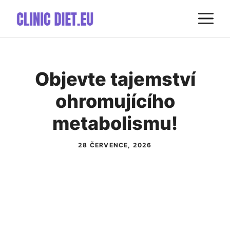
Přeskočit
M
na
obsah
Objevte tajemství
ohromujícího
metabolismu!
28 ČERVENCE, 2026