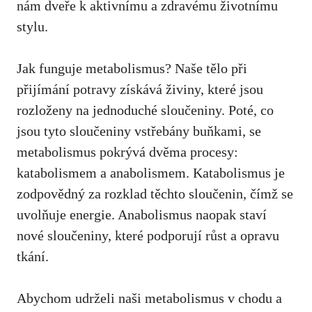
nám dveře k aktivnímu a⁢ zdravému životnímu
stylu.
Jak funguje ‍metabolismus? Naše tělo ⁣při
přijímání potravy získává živiny, které ⁢jsou
rozloženy⁢ na jednoduché sloučeniny. Poté,⁣ co
jsou tyto sloučeniny‌ vstřebány ⁣buňkami, se
metabolismus pokrývá dvěma procesy:⁢
katabolismem ‍a⁣ anabolismem. Katabolismus je
zodpovědný za rozklad‍ těchto⁢ sloučenin, čímž⁤ se
uvolňuje ​energie. Anabolismus​ naopak staví‍
nové sloučeniny, které podporují ⁤růst ⁢a opravu
tkání.
Abychom ⁤udrželi naši ⁢metabolismus v chodu⁣ a