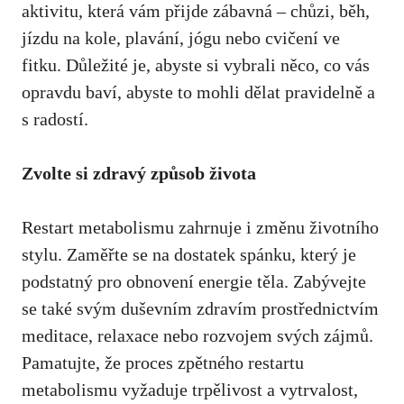
aktivitu, ⁣která vám ⁢přijde zábavná – ‌chůzi, běh,
jízdu na kole, plavání, jógu nebo cvičení ve
⁤fitku. Důležité je, abyste si⁤ vybrali něco, co vás
opravdu ⁢baví, abyste to mohli dělat pravidelně‌ a
s ​radostí.
Zvolte⁣ si zdravý způsob života
Restart metabolismu zahrnuje i změnu⁣ životního
stylu. Zaměřte ⁤se na dostatek spánku, který je
podstatný ​pro obnovení energie těla. Zabývejte
se také​ svým duševním ‍zdravím ​prostřednictvím⁤
meditace, relaxace nebo⁢ rozvojem⁣ svých zájmů.
Pamatujte, že proces zpětného restartu
metabolismu ​vyžaduje⁢ trpělivost ​a vytrvalost,