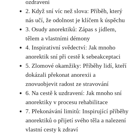
ozdravení
2. Když sní víc než‍ slova: Příběh, který
nás ‍učí, že odolnost je⁤ klíčem k úspěchu
3. ⁢Osudy anorektiků: ‍Zápas s jídlem,
tělem ⁣a vlastními ⁣démony
4. Inspirativní svědectví: Jak mnoho
anorektik sní ⁤při cestě k sebeakceptaci
5. Zlomové okamžiky: Příběhy lidí, kteří
dokázali překonat ‌anorexii a
znovuobjevit radost ze ⁣stravování
6. Na cestě k uzdravení: Jak mnoho sní
anorektiky v procesu rehabilitace
7. Překonávání limitů: Inspirující příběhy
anorektiků o přijetí svého těla a ⁤nalezení
vlastní cesty k zdraví