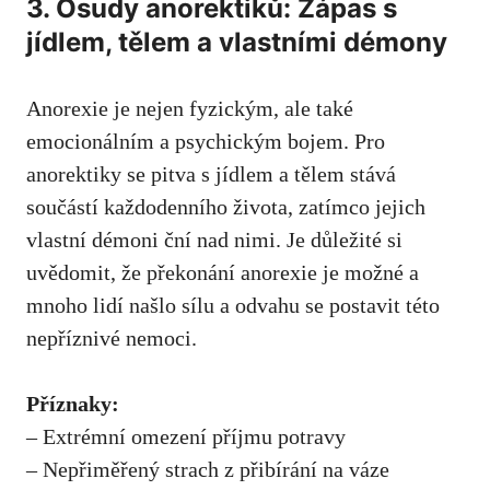
3.‌ Osudy anorektiků: Zápas s
jídlem, tělem a vlastními démony
Anorexie je nejen fyzickým, ale také
⁣emocionálním a‌ psychickým bojem. Pro
anorektiky se​ pitva s jídlem a tělem stává
součástí každodenního života, zatímco jejich⁢
vlastní ​démoni ční nad nimi. Je důležité ‌si
uvědomit, že překonání anorexie​ je ⁣možné a
mnoho⁣ lidí našlo sílu a⁣ odvahu se postavit této⁤
nepříznivé nemoci.
Příznaky:
– Extrémní omezení příjmu potravy
– Nepřiměřený strach z přibírání ⁢na váze