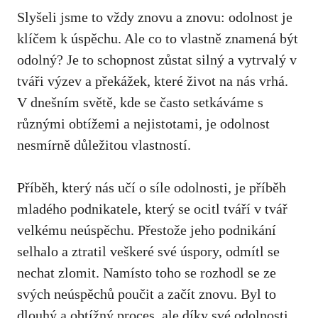
Slyšeli⁢ jsme to vždy znovu⁣ a znovu: odolnost⁤ je
klíčem k úspěchu. Ale co to vlastně znamená být
odolný? Je ⁤to schopnost zůstat ⁣silný​ a vytrvalý v
tváři výzev a překážek, které život na nás vrhá.
V dnešním světě, kde se⁣ často setkáváme s
různými obtížemi a nejistotami, je odolnost
nesmírně důležitou vlastností.
Příběh, který nás učí ⁢o síle odolnosti,⁤ je příběh
mladého podnikatele, který se ocitl tváří v tvář‍
velkému neúspěchu. Přestože jeho podnikání
selhalo a ztratil veškeré své úspory, odmítl se
nechat‍ zlomit. Namísto toho⁣ se rozhodl se ze
svých neúspěchů poučit ⁤a začít znovu. Byl to
dlouhý‌ a obtížný ⁢proces, ale díky své odolnosti⁢