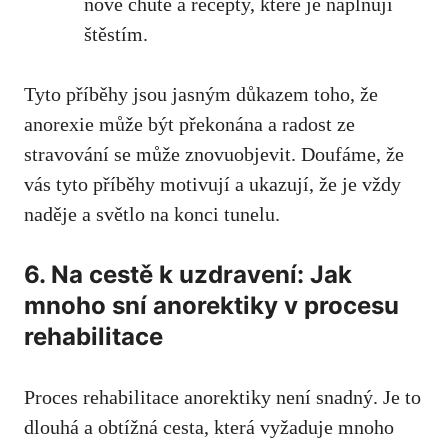
nové ⁤chutě a recepty, které je naplňují
štěstím.
Tyto příběhy jsou⁤ jasným důkazem toho, že
anorexie může ​být překonána a radost ze
stravování se může znovuobjevit. Doufáme,⁣ že
vás ⁤tyto příběhy motivují⁤ a ukazují, že je vždy
naděje a světlo na ‌konci tunelu.
6. Na cestě k uzdravení: ‍Jak
mnoho sní anorektiky v procesu
rehabilitace
Proces ​rehabilitace anorektiky není snadný. Je‌ to
dlouhá a obtížná cesta, která vyžaduje mnoho