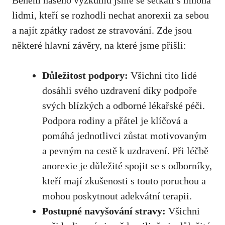
lidmi, kteří se rozhodli nechat anorexii za ‌sebou
a najít zpátky radost ze stravování. Zde jsou
některé hlavní závěry, ‍na které jsme⁣ přišli:
Důležitost podpory:
Všichni⁢ tito lidé​
dosáhli⁤ svého uzdravení díky podpoře
svých⁤ blízkých a odborné lékařské péči.
Podpora rodiny a přátel‍ je klíčová a
pomáhá​ jednotlivci zůstat motivovaným
a pevným na cestě k uzdravení. Při léčbě
anorexie je důležité⁢ spojit se⁤ s odborníky,
kteří mají zkušenosti s ⁤touto poruchou a
mohou poskytnout adekvátní terapii.
Postupné navyšování stravy:
Všichni