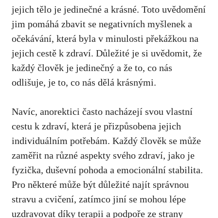
‌jejich ‍tělo je jedinečné a‌ krásné. Toto uvědomění
jim pomáhá zbavit se ⁣negativních myšlenek a
‌očekávání, která byla v minulosti překážkou ⁤na
jejich cestě k zdraví. Důležité je si⁤ uvědomit, že
každý člověk je jedinečný a⁢ že to, co nás
odlišuje, je to, co nás dělá krásnými.
Navíc, anorektici často nacházejí svou vlastní
⁤cestu k zdraví, která‌ je přizpůsobena​ jejich
individuálním potřebám. ⁢Každý člověk se může
‍zaměřit ‍na různé aspekty svého zdraví, jako je
fyzička, duševní pohoda a emocionální stabilita.
Pro některé může být důležité najít správnou
stravu a cvičení, zatímco jiní se mohou lépe
uzdravovat díky terapii a podpoře ze strany