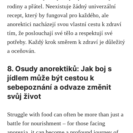
rodiny a přátel. Neexistuje⁢ žádný univerzální
recept, který by fungoval pro každého, ale
anorektici nacházejí svou vlastní cestu k zdraví
tím, že poslouchají své tělo a respektují své
potřeby. Každý krok⁣ směrem ⁤k zdraví je důležitý
a oceňován.
8. Osudy anorektiků:‍ Jak boj s
jídlem může být cestou k
sebepoznání a odvaze změnit⁤
svůj život
Struggle with ‌food can often be more than just a
battle for nourishment – for⁤ those facing
anorexia, it ​can become a profound journey​ of