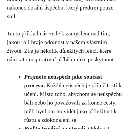
nakonec dosáhl úspěchu, který předtím⁢ pouze
snil.
Tento příklad nás⁤ vede k‍ zamyšlení nad tím,
jakou roli⁣ hraje odolnost v našem vlastním
životě.‍ Zde ⁣je několik ‌důležitých lekcí, ‍které
nám tato inspirativní příběh může poskytnout:
Přijměte neúspěch jako součást⁤
procesu.
Každý neúspěch je příležitostí k
učení. Místo toho, abychom se neúspěchu
báli nebo ho ⁣považovali za konec cesty,
‍měli⁣ bychom ho vidět jako příležitost⁢ k
růstu a​ zdokonalení se.
Buďte trpěliví a vytrvalí.
Odolnost