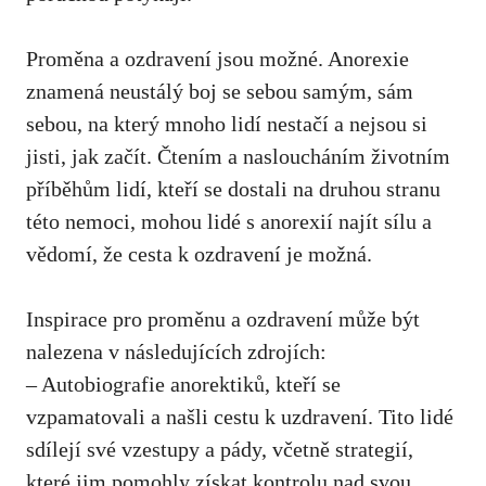
Proměna a ozdravení jsou⁣ možné. Anorexie
znamená neustálý boj se sebou samým, sám
sebou, ⁢na který mnoho lidí nestačí a nejsou si
jisti,‍ jak⁢ začít. Čtením a nasloucháním životním ​
příběhům‌ lidí, kteří se dostali na⁤ druhou stranu
této nemoci, mohou‍ lidé s anorexií najít sílu ⁤a
vědomí, že cesta k ozdravení je možná.
Inspirace pro proměnu a‌ ozdravení může být
⁤nalezena v následujících zdrojích:
– Autobiografie anorektiků, kteří se
vzpamatovali a našli cestu k uzdravení. Tito lidé​
sdílejí své vzestupy a pády, včetně strategií,
které jim pomohly získat kontrolu ⁢nad svou