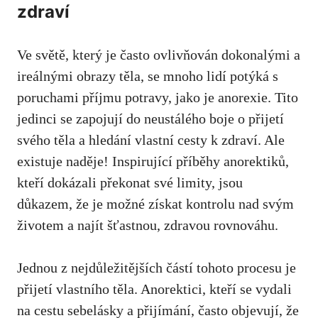
zdraví
Ve světě, který⁣ je často ovlivňován dokonalými a
ireálnými obrazy těla, ‍se mnoho ⁢lidí potýká s
poruchami příjmu potravy,‍ jako je anorexie. Tito
jedinci​ se zapojují do neustálého boje‌ o přijetí
svého těla ⁢a hledání vlastní cesty k zdraví. Ale
existuje⁢ naděje! ⁢Inspirující příběhy anorektiků,⁣
kteří ​dokázali⁢ překonat své limity, ⁣jsou
důkazem, že je možné získat kontrolu nad svým
životem a najít šťastnou, zdravou rovnováhu.
Jednou z nejdůležitějších částí tohoto procesu je
přijetí vlastního ​těla. Anorektici, kteří⁤ se vydali
na ⁢cestu sebelásky a ⁢přijímání, často objevují, že