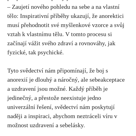
– Zaujetí​ nového ⁢pohledu‍ na sebe a na vlastní
tělo: Inspirativní příběhy‌ ukazují, že anorektici
musí přehodnotit své myšlenkové vzorce a svůj
vztah ​k vlastnímu tělu. V tomto procesu si
začínají vážit‌ svého zdraví a​ rovnováhy, jak
fyzické, tak psychické.
Tyto ⁢svědectví nám připomínají,‌ že boj s
anorexií je dlouhý a ⁣náročný, ale sebeakceptace
a uzdravení ⁤jsou možné. Každý příběh ⁢je
jedinečný, a přestože neexistuje jedno
univerzální řešení,‍ svědectví nám poskytují
naději a inspiraci, abychom neztráceli víru v‌
možnost uzdravení a sebelásky.