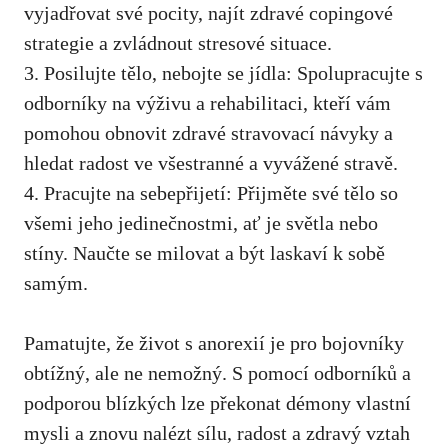
vyjadřovat své ⁢pocity, najít zdravé⁤ copingové
strategie a zvládnout stresové situace.
3. Posilujte tělo, nebojte se jídla: Spolupracujte s
odborníky na výživu a rehabilitaci, kteří vám
pomohou obnovit ‍zdravé ‌stravovací návyky a
hledat radost ve všestranné a ​vyvážené⁣ stravě.
4. Pracujte na sebepřijetí: Přijměte své tělo so
všemi jeho jedinečnostmi, ať je světla nebo
stíny. Naučte ‌se ⁢milovat ‌a být laskaví k sobě
samým.
Pamatujte, ‌že život s anorexií ⁢je​ pro bojovníky
obtížný, ale ne nemožný. S pomocí odborníků a
podporou blízkých lze překonat démony vlastní
‌mysli a znovu nalézt sílu, radost ⁣a zdravý vztah