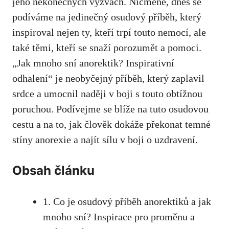
jeho nekonečných výzvách. ​Nicméně,⁣ dnes se
podíváme⁤ na jedinečný osudový příběh, který
inspiroval nejen ty, kteří trpí touto nemocí, ale ​
také těmi, kteří se snaží porozumět a pomoci.
„Jak​ mnoho ‌sní anorektik? Inspirativní
odhalení“ je neobyčejný ‌příběh, který zaplavil
⁣srdce a umocnil naději v boji s touto obtížnou
poruchou. Podívejme se blíže na tuto‍ osudovou
cestu a na to, jak člověk ​dokáže překonat temné
stíny anorexie a ‍najít sílu v boji o uzdravení.
Obsah článku
1. Co je osudový příběh anorektiků a jak
mnoho sní? Inspirace pro⁤ proměnu a