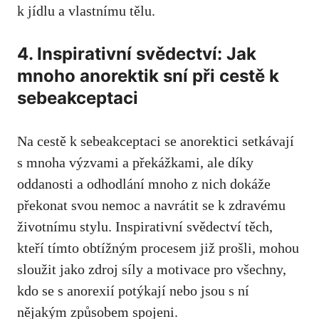
k jídlu a vlastnímu tělu.
4. Inspirativní svědectví:‍ Jak
mnoho anorektik sní při cestě k
sebeakceptaci
Na cestě⁢ k sebeakceptaci ⁣se anorektici setkávají
s mnoha⁣ výzvami a ⁤překážkami,‍ ale díky
oddanosti a odhodlání mnoho z ‍nich ‍dokáže
překonat⁣ svou nemoc ‍a navrátit se k zdravému
životnímu stylu. Inspirativní svědectví těch,
kteří tímto obtížným procesem již prošli,
mohou
sloužit ⁣jako zdroj síly
a motivace ‌pro všechny,
⁣kdo se s anorexií potýkají nebo jsou s ní
nějakým způsobem⁢ spojeni.