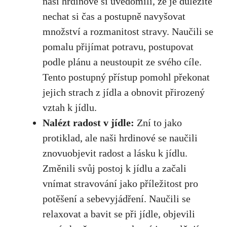
naši hrdinové si uvědomili, že je důležité
nechat si ‍čas a ⁣postupně navyšovat
množství a rozmanitost stravy. Naučili se
pomalu​ přijímat potravu, postupovat
podle plánu a neustoupit ze svého‌ cíle.
Tento postupný přístup ⁤pomohl překonat​
jejich⁤ strach z ​jídla a obnovit přirozený
vztah k jídlu.
Nalézt⁤ radost v jídle:
Zní to jako
⁤protiklad, ale naši hrdinové se naučili
znovuobjevit‍ radost a lásku k jídlu.
Změnili ‌svůj postoj k jídlu a začali
vnímat stravování ‌jako příležitost ⁣pro
potěšení a​ sebevyjádření. Naučili se
relaxovat a bavit se při jídle, objevili