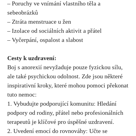
– Poruchy ve vnímání⁤ vlastního ⁤těla a‌
sebeobrázků
– Ztráta menstruace u žen
– Izolace od sociálních aktivit a přátel
– Vyčerpání, ospalost a slabost
Cesty k uzdravení:
Boj s ⁣anorexií nevyžaduje‌ pouze ⁤fyzickou ​sílu,
ale také psychickou odolnost. Zde jsou⁢ některé⁣
inspirativní⁤ kroky, které mohou pomoci překonat
tuto‍ nemoc:
1. Vybudujte podporující ‍komunitu: Hledání
podpory od rodiny, přátel⁤ nebo profesionálních
terapeutů je ‍klíčové pro úspěšné uzdravení.
2. Uvedení emocí do rovnováhy: Učte ‍se