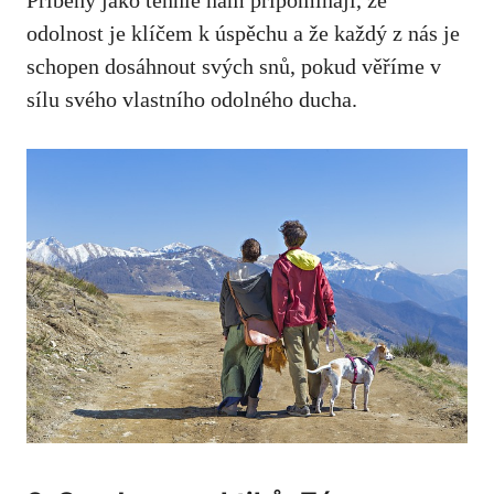
Příběhy jako tenhle nám připomínají, že
odolnost je klíčem k úspěchu a že každý z nás je
schopen dosáhnout svých ‌snů, pokud⁤ věříme v
sílu⁣ svého vlastního odolného ducha.