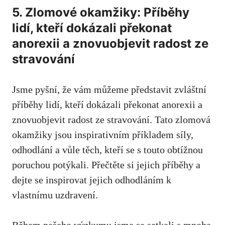
5. Zlomové okamžiky: Příběhy
lidí, kteří dokázali překonat
anorexii ‍a znovuobjevit radost ze
stravování
Jsme pyšní, že ‌vám můžeme představit zvláštní
příběhy lidí, kteří dokázali překonat anorexii a
znovuobjevit radost ze stravování. Tato zlomová
okamžiky ‍jsou ​inspirativním příkladem síly,
odhodlání a vůle těch,​ kteří se ⁢s touto ⁤obtížnou
poruchou potýkali. Přečtěte si jejich příběhy a
dejte se inspirovat jejich odhodláním k​
vlastnímu uzdravení.
Během našeho výzkumu jsme ‍se setkali s mnoha