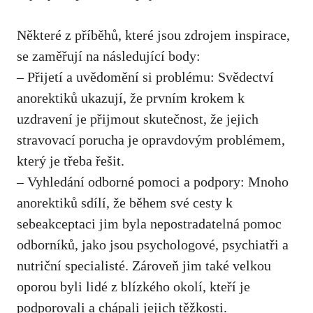
Některé z příběhů, které jsou zdrojem inspirace,
se ⁤zaměřují na následující body:
– Přijetí a uvědomění si ⁤problému: Svědectví
anorektiků ukazují, že prvním krokem k
uzdravení je přijmout skutečnost, že jejich
stravovací porucha⁤ je opravdovým problémem,
⁢který je třeba řešit.
– Vyhledání odborné pomoci a podpory: Mnoho
anorektiků sdílí, že během své⁢ cesty k
sebeakceptaci jim byla nepostradatelná pomoc
odborníků, jako jsou psychologové, psychiatři a
nutriční specialisté. Zároveň ⁤jim také velkou
oporou byli lidé z blízkého okolí, kteří ​je
podporovali a chápali jejich⁢ těžkosti.