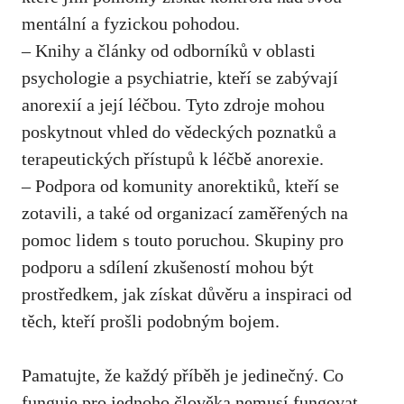
mentální ‍a fyzickou pohodou.
– ⁣Knihy a ​články od odborníků v oblasti
psychologie a psychiatrie, kteří se zabývají
anorexií ⁢a její léčbou. ⁤Tyto zdroje mohou
poskytnout vhled do vědeckých poznatků a
terapeutických ‌přístupů k léčbě anorexie.
– Podpora od komunity anorektiků, kteří⁤ se
zotavili, a také od organizací zaměřených na
pomoc lidem s touto poruchou.⁤ Skupiny pro
podporu a sdílení zkušeností mohou být
prostředkem,​ jak získat ‍důvěru a inspiraci ⁤od
⁣těch, kteří prošli podobným bojem.
Pamatujte, že každý příběh je jedinečný. Co
funguje pro jednoho člověka nemusí fungovat