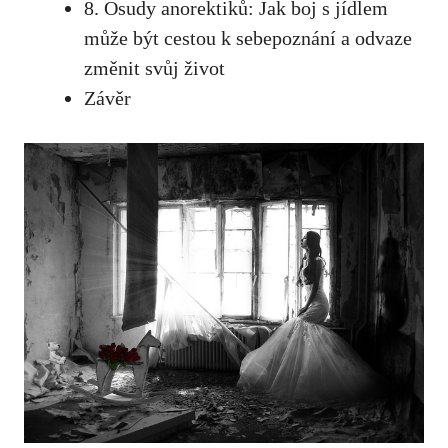
8. Osudy anorektiků: Jak boj s jídlem
může ‍být cestou ‍k sebepoznání a odvaze
změnit svůj život
Závěr