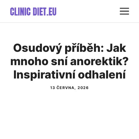
Přeskočit
M
na
obsah
Osudový příběh: Jak
mnoho sní anorektik?
Inspirativní odhalení
13 ČERVNA, 2026