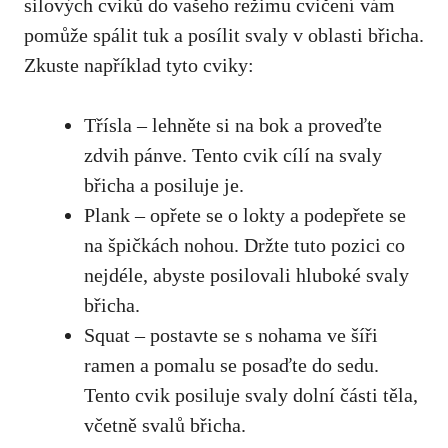
silových cviků do vašeho režimu cvičení vám
pomůže spálit tuk a posílit svaly v oblasti břicha.
Zkuste například tyto cviky:
Třísla – lehněte si na bok a proveďte
zdvih pánve. Tento cvik cílí na svaly
břicha a posiluje je.
Plank – opřete se o lokty a podepřete se
na špičkách nohou. Držte tuto pozici co
nejdéle, abyste posilovali hluboké svaly
břicha.
Squat – postavte se s nohama ve šíři
ramen a pomalu se posaďte do sedu.
Tento cvik posiluje svaly dolní části těla,
včetně svalů břicha.