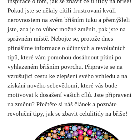
inspirace o tom,
jak se zbavit celulitidy na břiše
!
Pokud jste se někdy cítili frustrovaní kvůli
nerovnostem na svém břišním tuku a přemýšleli
jste, zda je to vůbec možné změnit, pak jste na
správném místě. Nebojte se, protože dnes
přinášíme informace o účinných a revolučních
tipů, které vám pomohou dosáhnout přání po
vyhlazeném břišním povrchu. Připravte se na
vzrušující cestu ke zlepšení svého vzhledu a na
získání nového sebevědomí, které vás bude
motivovat k dosažení vašich cílů. Jste připraveni
na změnu? Přečtěte si náš článek a poznáte
revoluční tipy, jak se zbavit celulitidy na břiše!