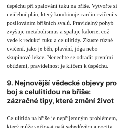
úspěchu při spalování tuku na břiše. Vytvořte si
cvičební plán, který kombinuje cardio cvičení s
posilováním břišních svalů. Pravidelný pohyb
zvyšuje metabolismus a spaluje kalorie, což
vede k redukci tuku a celulitidy. Zkuste různé
cvičení, jako je běh, plavání, jóga nebo
skupinové lekce. Nenechte se odradit prvními
obtížemi, pravidelnost je klíčem k úspěchu.
9. Nejnovější vědecké objevy pro
boj s celulitidou na břiše:
zázračné tipy, které změní život
Celulitida na břiše je nepříjemným problémem,
který může snižovat naši sebedůvěru a pocity