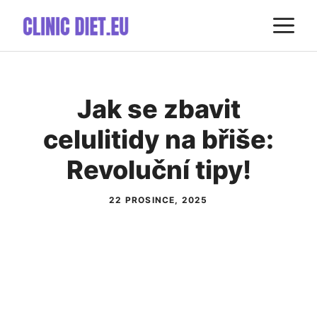
Přeskočit
M
na
obsah
Jak se zbavit
celulitidy na břiše:
Revoluční tipy!
22 PROSINCE, 2025