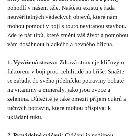
pohodlí v našem těle. Naštěstí existuje řada
neuvěřitelných vědeckých objevů, které nám
mohou pomoci v boji s touto nevítanou stavbou.
Zde je pár tipů, které změní váš život a pomohou
vám dosáhnout hladkého a pevného břicha.
1. Vyvážená strava:
Zdravá strava je klíčovým
faktorem v boji proti celulitidě na břiše. Snažte
se zařadit do svého jídelníčku potraviny bohaté
na vitamíny a minerály, jako jsou ovoce a
zelenina. Důležité je také omezit příjem cukrů a
tučných potravin, které mohou přispívat k
ukládání tuku.
2. Pravidelné cvičení:
Cvičení je nedílnou