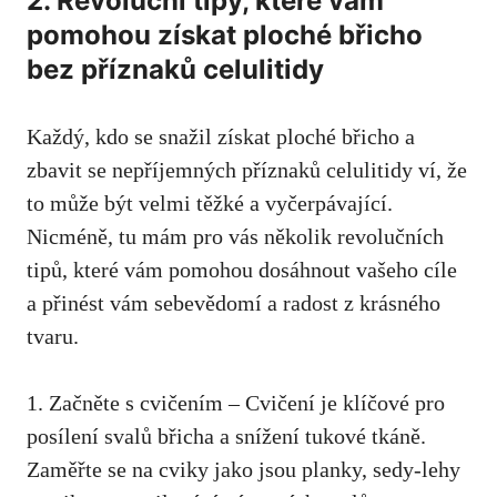
2. Revoluční tipy, které vám
pomohou získat ploché břicho
bez příznaků celulitidy
Každý, kdo se snažil získat ploché břicho a
zbavit se nepříjemných příznaků celulitidy ví, že
to může být velmi těžké a vyčerpávající.
Nicméně, tu mám pro vás několik revolučních
tipů, které vám pomohou dosáhnout vašeho cíle
a přinést vám sebevědomí a radost z krásného
tvaru.
1. Začněte s cvičením – Cvičení je klíčové pro
posílení svalů břicha a snížení tukové tkáně.
Zaměřte se na cviky jako jsou planky, sedy-lehy