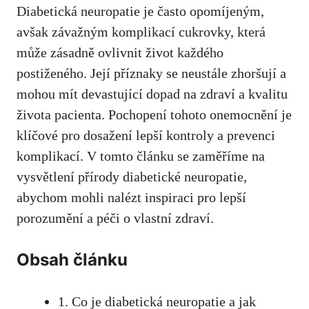
Diabetická neuropatie je ​často opomíjeným,
avšak závažným‌ komplikací cukrovky, ‍která⁣
může​ zásadně ⁤ovlivnit život každého
postiženého. Její příznaky se neustále zhoršují a
mohou⁤ mít devastující dopad‍ na zdraví​ a ⁢kvalitu
života pacienta. Pochopení tohoto onemocnění je
klíčové pro dosažení lepší⁣ kontroly a prevenci
komplikací. V ⁢tomto článku⁢ se ⁣zaměříme⁣ na
⁤vysvětlení přírody⁣ diabetické neuropatie,‌
abychom mohli‍ nalézt inspiraci pro ⁤lepší ​
porozumění a péči o ⁣vlastní zdraví.
Obsah článku
1. Co
je diabetická neuropatie
⁢ a ‌jak