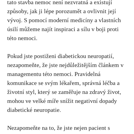
tato ‍stavba nemoc není nezvratná a existují
způsoby, jak⁤ ji​ lépe porozumět ⁤a‍ ovlivnit ⁣její
vývoj. S ​pomocí moderní medicíny ‍a vlastních
úsilí můžeme najít inspiraci a sílu v
boji proti
této nemoci
.
Pokud ⁣jste postiženi ​diabetickou neuropatií,
nezapomeňte, že jste nejdůležitějším‍ článkem v⁢
managementu této ⁤nemoci. Pravidelná
komunikace se svým lékařem, správná léčba a
životní styl, který se zaměřuje na⁤ zdravý život,
mohou ve velké míře snížit ⁢negativní ⁤dopady
diabetické neuropatie.
Nezapomeňte na ‍to, že jste nejen pacient s‌