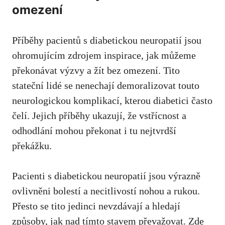
omezení
Příběhy ⁤pacientů s diabetickou⁢ neuropatií jsou
ohromujícím‌ zdrojem inspirace, jak můžeme⁢
překonávat výzvy a žít ⁣bez omezení. ⁣Tito
stateční‌ lidé se nenechají demoralizovat touto
neurologickou komplikací, kterou diabetici často
čelí.⁣ Jejich příběhy ukazují, ​že vstřícnost a
odhodlání​ mohou překonat ⁤i tu nejtvrdší
překážku.
Pacienti s diabetickou neuropatií ⁣jsou výrazně
ovlivněni bolestí a necitlivostí nohou a‌ rukou.
Přesto se tito jedinci nevzdávají a ‍hledají
způsoby, jak nad tímto‍ stavem ​převažovat.⁣ Zde