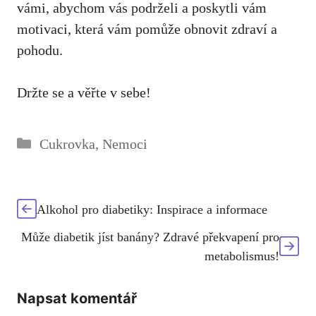
vámi, abychom vás podrželi a⁤ poskytli‍ vám
motivaci, která⁤ vám pomůže obnovit zdraví ‌a
pohodu.
Držte se a věřte v sebe!
Rubriky
Cukrovka
,
Nemoci
Alkohol pro diabetiky: Inspirace a informace
Může diabetik jíst banány? Zdravé překvapení pro
metabolismus!
Napsat komentář