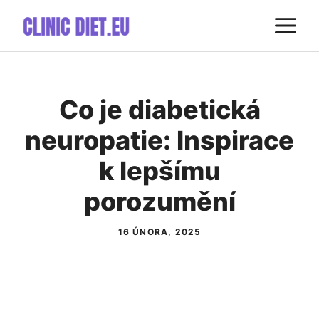
Přeskočit
M
na
obsah
Co je diabetická
neuropatie: Inspirace
k lepšímu
porozumění
16 ÚNORA, 2025