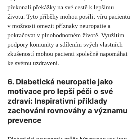
překonali překážky na své cestě k ​lepšímu​
životu. Tyto příběhy mohou posílit‌ víru pacientů
v‌ možnosti omezit příznaky neuropatie ⁢a
pokračovat v plnohodnotném životě.⁢ Využitím
⁤podpory komunity ‌a sdílením ‌svých‌ vlastních​
zkušeností mohou pacienti společně napomáhat
ke svému uzdravení.
6. Diabetická neuropatie jako
motivace pro lepší péči ‍o své
⁤zdraví: Inspirativní ⁣příklady
zachování rovnováhy ⁤a významu
prevence
Diabetická neuropatie může ​být tvrdou ‌realitou