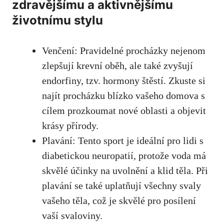
zdravějšímu a⁣ aktivnějšímu
‌životnímu stylu
Venčení: Pravidelné procházky nejenom
zlepšují krevní oběh, ale také zvyšují
⁢endorfiny, tzv.​ hormony štěstí. Zkuste⁤ si
najít procházku blízko vašeho domova‌ s
cílem prozkoumat nové oblasti a objevit
krásy přírody.
Plavání: ⁣Tento⁣ sport je ideální pro lidi ⁢s
diabetickou neuropatií, protože voda má
skvělé ⁣účinky ‌na uvolnění a klid těla.⁢ Při
plavání se také uplatňují⁤ všechny ‍svaly
vašeho těla, což je skvělé pro posílení‍
vaší svaloviny.