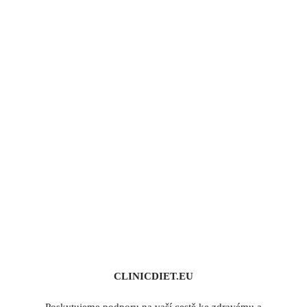
CLINICDIET.EU
Poskytujeme podporu na vaší cestě ke zdravému a