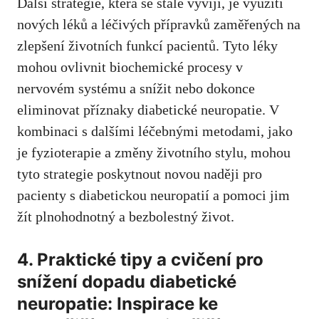
Další strategie, která se⁤ stále vyvíjí, je využití⁢
nových léků ⁢a léčivých přípravků zaměřených na
zlepšení životních funkcí pacientů. ⁤Tyto léky
mohou ovlivnit biochemické‍ procesy v
nervovém ‌systému a ‌snížit nebo dokonce​
eliminovat příznaky‌ diabetické ⁤neuropatie. V ​
kombinaci s ‌dalšími léčebnými ⁣metodami, jako
je ‍fyzioterapie a změny životního stylu,​ mohou
tyto ‍strategie poskytnout novou naději⁤ pro​
pacienty⁢ s diabetickou neuropatií a pomoci jim
‍žít ​plnohodnotný a bezbolestný život.
4. Praktické ​tipy a cvičení pro
snížení⁢ dopadu diabetické
‍neuropatie: Inspirace ke