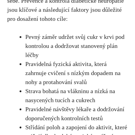
⁣sebe.‍ Prevence a kontrola diabetické neuropatie
jsou klíčové a následující faktory jsou‍ důležité⁢
pro dosažení tohoto ​cíle:
Pevný záměr udržet svůj ⁢cukr v krvi pod
kontrolou a dodržovat stanovený⁤ plán
léčby
Pravidelná fyzická aktivita, která
zahrnuje ⁣cvičení s nízkým dopadem na
⁣nohy‍ a protahování svalů
Strava bohatá na vlákninu a nízká⁤ na
nasycených tucích a cukrech
Pravidelné návštěvy lékaře a dodržování
doporučených kontrolních testů
Střídání poloh a zapojení ​do aktivit, které