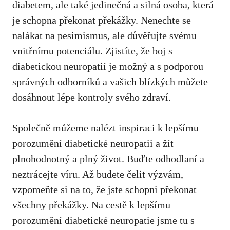
diabetem, ⁣ale také⁤ jedinečná⁤ a silná osoba, která
je schopna⁢ překonat překážky. Nenechte⁣ se
nalákat na pesimismus, ale⁣ důvěřujte svému ​
vnitřnímu potenciálu. ⁢Zjistíte, že boj ‌s
diabetickou‍ neuropatií je možný a s podporou
správných ⁢odborníků a vašich⁣ blízkých​ můžete
dosáhnout lépe kontroly svého zdraví.
Společně můžeme nalézt ⁤inspiraci k lepšímu⁣
porozumění diabetické ⁢neuropatii a žít
plnohodnotný a plný život. Buďte odhodlaní a
neztrácejte víru. Až budete čelit výzvám,
vzpomeňte si na to, že ⁤jste schopni překonat
všechny překážky. Na cestě ‌k lepšímu
porozumění diabetické neuropatie jsme tu s