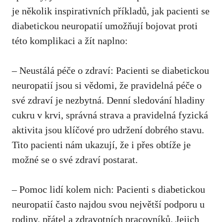
je několik inspirativních příkladů, jak ‌pacienti⁣ se
diabetickou neuropatií umožňují bojovat proti
této komplikaci a žít naplno:
– Neustálá péče o zdraví: ​Pacienti ‌se‌ diabetickou
neuropatií jsou​ si vědomi, že pravidelná péče o
své zdraví ⁢je nezbytná. Denní sledování ​hladiny
cukru ⁤v krvi, správná strava a pravidelná​ fyzická
aktivita jsou klíčové pro udržení dobrého stavu.
Tito pacienti nám ukazují, že i přes obtíže‌ je
možné se o ​své ⁣zdraví ‌postarat.
– Pomoc lidí kolem⁤ nich:⁢ Pacienti ​s ⁢diabetickou
neuropatií⁢ často najdou svou největší podporu u
rodiny, přátel a zdravotních​ pracovníků.‌ Jejich