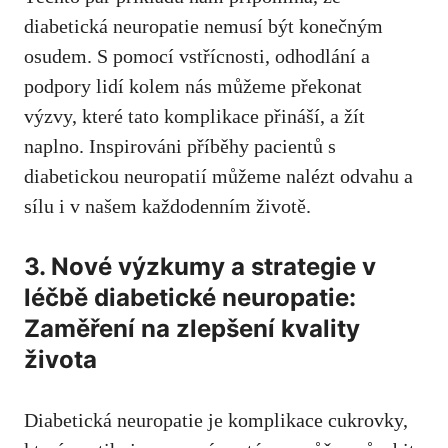
diabetická neuropatie nemusí ‍být ⁢konečným
osudem. S pomocí ⁢vstřícnosti, odhodlání a
‍podpory lidí​ kolem nás můžeme překonat
‌výzvy, které tato komplikace ‍přináší, a⁢ žít‌
naplno. Inspirováni příběhy pacientů s
diabetickou neuropatií můžeme nalézt ⁤odvahu a
sílu ⁤i v našem ‍každodenním životě.
3. Nové⁣ výzkumy a⁤ strategie v ​
léčbě diabetické ⁢neuropatie:
Zaměření na ​zlepšení kvality
života
Diabetická neuropatie je komplikace ‍cukrovky,