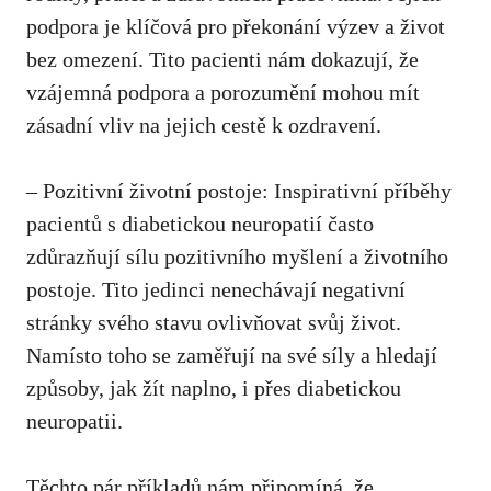
podpora je klíčová ‍pro⁣ překonání výzev a‌ život⁣
bez omezení. Tito pacienti‍ nám dokazují, že
vzájemná podpora a ⁢porozumění mohou mít
zásadní vliv na⁤ jejich cestě k ozdravení.
– Pozitivní životní‌ postoje: ⁢Inspirativní příběhy
⁤pacientů s diabetickou neuropatií často
zdůrazňují sílu pozitivního myšlení a životního
postoje. Tito jedinci nenechávají negativní
stránky svého stavu ovlivňovat ‍svůj život.
Namísto toho se ​zaměřují‌ na své síly ⁤a hledají
⁤způsoby, ​jak žít naplno, i přes diabetickou
neuropatii.
Těchto pár příkladů nám připomíná,⁤ že