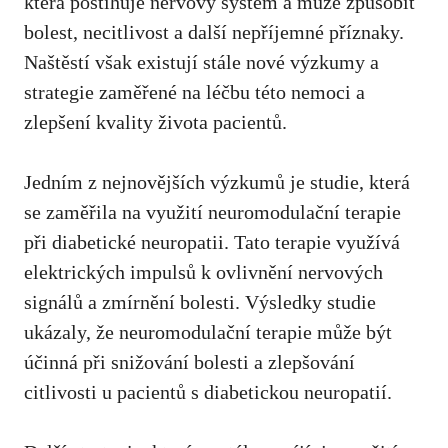
která postihuje nervový systém
a může ⁢způsobit
bolest, necitlivost a další nepříjemné příznaky.
Naštěstí však‌ existují stále nové výzkumy‍ a
strategie zaměřené na léčbu této ⁣nemoci a
zlepšení kvality života pacientů.
Jedním⁤ z ⁢nejnovějších výzkumů je studie, ⁤která ​
se zaměřila na využití ⁢neuromodulační terapie
při diabetické neuropatii. Tato terapie využívá
elektrických impulsů k ovlivnění ⁣nervových
signálů a zmírnění bolesti. ⁢Výsledky studie
ukázaly, že neuromodulační‍ terapie může ​být
účinná při ⁢snižování bolesti a ⁢zlepšování
citlivosti u pacientů s ⁢diabetickou neuropatií.