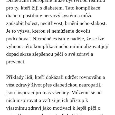
pro ty, ⁤kteří žijí s⁣ diabetem. Tato komplikace
diabetu postihuje nervový systém a může
způsobit⁢ bolest, necitlivost, brnění⁣ nebo ‌slabost.​
Je to výzva, kterou ⁢si nemůžeme dovolit
podceňovat. Nicméně existuje naděje, ⁣že se lze
‌vyhnout této komplikaci nebo minimalizovat⁢ její
dopad ⁢skrze zlepšenou‍ péči‍ o své​ zdraví a
prevenci.
Příklady lidí, kteří dokázali udržet ‌rovnováhu a
vést zdravý‌ život přes diabetickou neuropatii,
jsou inspirací‌ pro nás všechny. Můžeme se od
nich inspirovat a ⁤vzít si⁤ jejich‌ přístup k
vlastnímu​ zdraví ⁣jako motivaci k lepší péči o