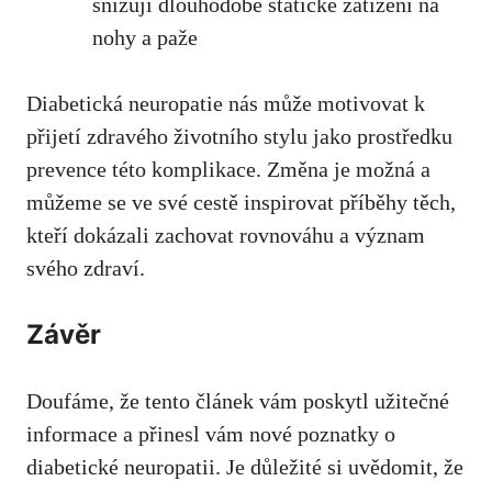
snižují dlouhodobé statické ‍zatížení na
nohy a paže
Diabetická neuropatie ⁣nás může motivovat k
přijetí zdravého životního stylu jako prostředku
prevence této⁢ komplikace. Změna je‍ možná a⁣
můžeme ⁢se ve své​ cestě ⁣inspirovat příběhy⁢ těch,
kteří dokázali​ zachovat rovnováhu a význam
svého zdraví.
Závěr
Doufáme, že ⁤tento ‍článek vám poskytl užitečné‍
informace ⁣a přinesl⁤ vám nové poznatky o
diabetické neuropatii.⁣ Je důležité si uvědomit, ⁤že