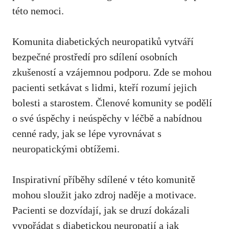
této nemoci. ⁤
Komunita diabetických ​neuropatiků vytváří‌
bezpečné​ prostředí pro sdílení osobních​
zkušeností⁢ a vzájemnou ‍podporu. Zde se ⁤mohou
pacienti setkávat s lidmi, kteří‌ rozumí ‌jejich
‌bolesti a starostem. Členové komunity ​se podělí
⁤o své úspěchy i neúspěchy v léčbě a nabídnou
cenné rady, jak se lépe vyrovnávat s⁣
neuropatickými obtížemi.
Inspirativní příběhy ⁣sdílené v této komunitě
‍mohou sloužit jako zdroj​ naděje a motivace.
Pacienti ⁢se dozvídají, jak se druzí dokázali
vypořádat s diabetickou neuropatií ‌a⁣ jak