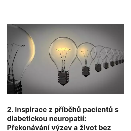
2.​ Inspirace z​ příběhů pacientů s
‍diabetickou‌ neuropatií:
Překonávání výzev a život⁤ bez