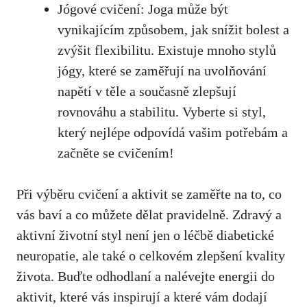
Jógové cvičení: Joga‍ může⁣ být
vynikajícím způsobem, jak ⁢snížit‌ bolest a
zvýšit flexibilitu. Existuje mnoho stylů
⁢jógy, které‍ se zaměřují na uvolňování
‍napětí v⁣ těle a současně zlepšují
rovnováhu a stabilitu. Vyberte si ⁢styl,
který nejlépe odpovídá vašim potřebám a
začněte ‌se cvičením!
Při výběru cvičení a aktivit‌ se⁢ zaměřte na to, co
vás baví a co můžete dělat ⁣pravidelně. Zdravý a‍
aktivní ⁣životní styl není jen o léčbě diabetické
neuropatie, ale také o celkovém zlepšení kvality
života. Buďte⁤ odhodlaní a nalévejte ⁤energii do
aktivit, které vás inspirují a‍ které vám dodají