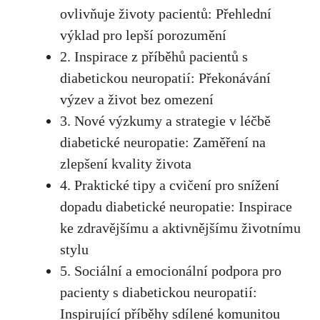
ovlivňuje‍ životy pacientů: Přehlední
výklad pro‌ lepší ‌porozumění
2. ⁤Inspirace z příběhů ⁤pacientů s
diabetickou neuropatií: Překonávání
⁤výzev a život bez omezení
3. ​Nové ‍výzkumy a strategie v léčbě
diabetické ⁣neuropatie: Zaměření na
⁤zlepšení kvality⁤ života
4. Praktické tipy a​ cvičení⁢ pro snížení
dopadu diabetické ‍neuropatie: ⁤Inspirace
ke zdravějšímu a aktivnějšímu životnímu
stylu
5.‍ Sociální a emocionální podpora pro
‍pacienty s diabetickou neuropatií:
Inspirující příběhy sdílené komunitou