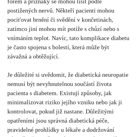
forem a příznaky ⁣se‌ mohou lišit ​podle
postižených nervů. Někteří pacienti mohou
pociťovat brnění či ​svědění v končetinách,
⁤zatímco jiní mohou‍ mít potíže​ s chůzí‌ nebo‍ s
vnímáním​ teplot. Navíc, tato komplikace⁤ diabetu
je často spojena s bolestí, která může být
závažná ​a obtěžující.
Je důležité si uvědomit, že⁣ diabetická neuropatie
nemusí být nevyhnutelnou‌ součástí života
pacienta s ‍diabetem. Existují ​způsoby, ⁣jak
minimalizovat riziko jejího vzniku nebo jak ji
kontrolovat, pokud již nastane. ​Důležitými
opatřeními jsou​ správná diabetická péče,
pravidelné prohlídky u ⁢lékaře⁤ a dodržování