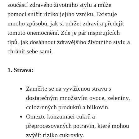
součástí zdravého životního stylu⁣ a může
pomoci snížit riziko ⁢jejího vzniku. Existuje
mnoho způsobů,​ jak⁢ si ⁣udržet zdraví a předejít
tomuto onemocnění. ‌Zde je pár inspirujících
⁣tipů, jak dosáhnout zdravějšího životního stylu a
‌chránit sebe sami.
1. Strava:
Zaměřte se na vyváženou stravu s
dostatečným ​množstvím ovoce, zeleniny,
celozrnných produktů a⁤ bílkovin.
Omezte ⁤konzumaci cukrů a
přeprocesovaných ​potravin,‌ které mohou
‍zvýšit ‍riziko cukrovky.