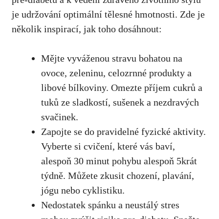
⁣je udržování optimální tělesné ​hmotnosti. Zde je
několik ⁢inspirací, jak toho dosáhnout:
Mějte vyváženou stravu bohatou na
ovoce, zeleninu, celozrnné produkty a
libové bílkoviny. Omezte příjem cukrů‌ a
tuků ⁤ze ⁣sladkostí, sušenek a nezdravých
svačinek.
Zapojte se do pravidelné fyzické⁣ aktivity.
Vyberte si cvičení, které vás baví,
‍alespoň 30 minut pohybu alespoň 5krát ​
týdně. Můžete zkusit chození, plavání,
jógu nebo cyklistiku.
Nedostatek spánku a neustálý stres