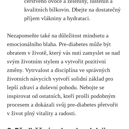
čerstvého ovoce a zeleniny, luštěnin a
kvalitních ​bílkovin. Dbejte na dostatečný​
příjem vlákniny a ​hydrataci.
Nezapomeňte také na důležitost ‌mindsetu a
emocionálního blaha. ⁢Pre-diabetes může ‍být
obratem v životě, který vás ‌nutí zamyslet se nad
svým životním stylem a vytvořit pozitivní
změny. Vytrvalost a disciplína⁤ ve správných
životních návycích​ vytvoří solidní základ pro
lepší zdraví ⁣a duševní pohodu.⁢ Nebojte ‍se
inspirovat od ⁤ostatních, kteří prošli podobným
procesem a dokázali svůj pre-diabetes přetvořit
v život plný vitality a radosti.