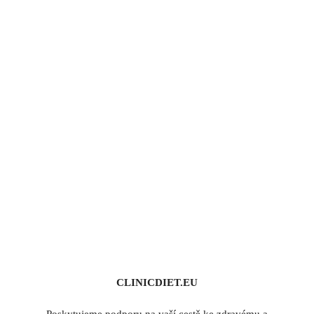
CLINICDIET.EU
Poskytujeme podporu na vaší cestě ke zdravému a