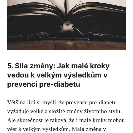
5.⁣ Síla změny:‍ Jak malé‍ kroky
⁢vedou k velkým výsledkům ‌v
prevenci⁢ pre-diabetu
Většina lidí si myslí, že⁣ prevence ⁢pre-diabetu⁣
vyžaduje velké a složité změny životního stylu.
Ale skutečnost ⁤je taková, že ‍i malé kroky mohou
vést k velkým výsledkům. Malá změna v