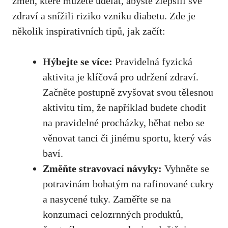
změn, které můžete udělat, ​abyste zlepšili ​své
⁤zdraví a snížili‌ riziko vzniku diabetu. Zde je
několik ⁢inspirativních ​tipů, jak začít:
Hýbejte se více:
⁤Pravidelná⁤ fyzická
aktivita ⁤je klíčová pro udržení ⁣zdraví.
Začněte‌ postupně zvyšovat⁢ svou tělesnou⁣
aktivitu tím, že například budete chodit​
na pravidelné procházky, běhat‍ nebo se
věnovat tanci ⁣či jinému sportu, ‍který vás
‍baví.
Změňte stravovací návyky:
‌Vyhněte se
potravinám bohatým na⁢ rafinované cukry
a‍ nasycené‍ tuky. Zaměřte se na
konzumaci celozrnných produktů,