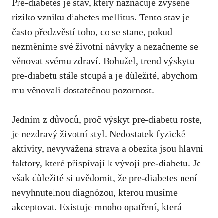
Pre-diabetes je stav, který naznačuje ‍zvýšené
riziko ‍vzniku diabetes mellitus. Tento stav je
často předzvěstí toho, co se ‌stane, ‍pokud
nezměníme ‍své životní návyky a nezačneme ‌se
věnovat ​svému zdraví. Bohužel, trend‌ výskytu
⁤pre-diabetu stále stoupá ⁣a je ⁤důležité, abychom
mu⁤ věnovali ​dostatečnou​ pozornost.
Jedním z důvodů, proč výskyt pre-diabetu roste,
je nezdravý životní ⁢styl. Nedostatek fyzické
aktivity,​ nevyvážená strava a obezita jsou⁢ hlavní
faktory, které přispívají ⁣k⁤ vývoji ⁤pre-diabetu. Je
však důležité ​si uvědomit, že pre-diabetes ‍není
nevyhnutelnou ⁢diagnózou, kterou musíme
akceptovat. Existuje mnoho opatření, která