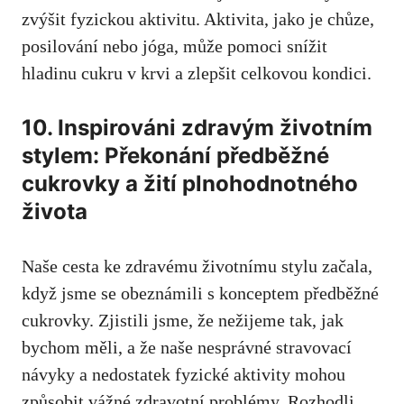
⁢zvýšit fyzickou aktivitu. Aktivita, jako‌ je ‍chůze,
posilování nebo jóga, může pomoci snížit
‌hladinu cukru v ​krvi a zlepšit celkovou kondici.
10. ⁢Inspirováni zdravým životním⁣
stylem: Překonání předběžné
cukrovky a žití plnohodnotného
života
Naše ​cesta ke ‌zdravému životnímu stylu začala,
když jsme se obeznámili s⁤ konceptem předběžné
cukrovky. Zjistili⁤ jsme, že nežijeme tak, jak
bychom měli, a že naše nesprávné stravovací
návyky a nedostatek fyzické aktivity mohou⁤
způsobit vážné zdravotní problémy. Rozhodli‌