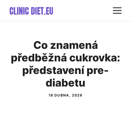
Přeskočit
M
na
obsah
Co znamená
předběžná cukrovka:
představení pre-
diabetu
18 DUBNA, 2026