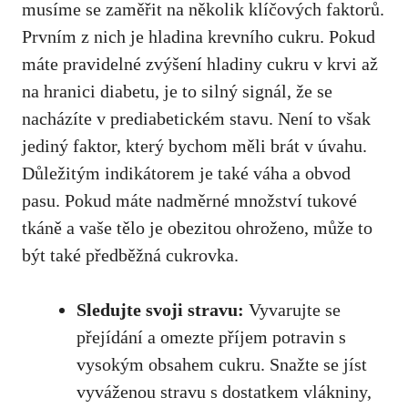
musíme se zaměřit na několik klíčových faktorů.
‍Prvním z⁤ nich ⁣je hladina ⁤krevního cukru. Pokud
máte pravidelné zvýšení hladiny⁢ cukru v‍ krvi až
na hranici diabetu, ​je to⁤ silný signál,⁢ že se​
nacházíte v ⁢prediabetickém stavu. Není to však
jediný faktor, který bychom měli brát v úvahu.‌
Důležitým indikátorem je také váha a obvod
pasu. Pokud máte nadměrné množství tukové
tkáně a vaše⁢ tělo je obezitou ohroženo, může to
⁣být také předběžná cukrovka.
Sledujte svoji⁢ stravu:
Vyvarujte se
přejídání a omezte příjem ‍potravin ​s
vysokým ⁤obsahem cukru.⁢ Snažte se ‌jíst⁣
vyváženou stravu s dostatkem vlákniny,