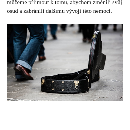
můžeme⁤ přijmout k tomu, abychom změnili svůj
osud a⁣ zabránili ⁣dalšímu vývoji této‍ nemoci.