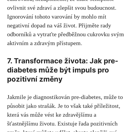
ovlivnit své zdraví a ⁤zlepšit svou‍ budoucnost.⁤
Ignorování tohoto varování by ​mohlo mít⁣
negativní dopad na váš život. Přijměte rady
odborníků a vytraťte předběžnou cukrovku svým
⁤aktivním a zdravým přístupem.
7. Transformace ⁢života: ‌Jak​ pre-
diabetes může ‍být⁤ impuls pro
pozitivní změny
Jakmile⁢ je diagnostikován pre-diabetes, ⁣může ⁣to
působit⁢ jako strašák. Je‌ to však také příležitost,
která vás ‌může​ vést ke ​zdravějšímu a
šťastnějšímu životu. ‍Existuje řada pozitivních