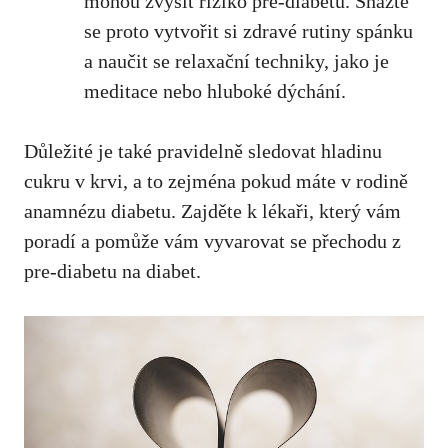
mohou zvýšit riziko‍ pre-diabetu.⁣ Snažte
se proto‌ vytvořit ⁢si ​zdravé rutiny spánku
a naučit ​se‍ relaxační techniky, jako je
meditace⁤ nebo hluboké dýchání.
Důležité je‍ také pravidelně‍ sledovat hladinu
cukru‍ v krvi, a to zejména pokud máte v rodině
anamnézu diabetu. Zajděte k ‌lékaři, který vám
poradí a pomůže vám⁢ vyvarovat se přechodu ⁤z
pre-diabetu na ‍diabet.