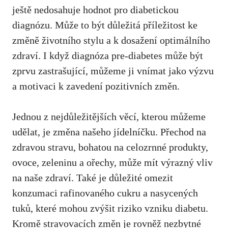
ještě nedosahuje hodnot ⁤pro diabetickou
diagnózu. Může to být důležitá příležitost​ ke
změně životního⁢ stylu a k dosažení optimálního
zdraví.​ I⁤ když diagnóza pre-diabetes může‍ být
zprvu zastrašující,‍ můžeme ji vnímat⁢ jako ⁢výzvu
a motivaci k zavedení pozitivních změn.
Jednou z ‌nejdůležitějších věcí, kterou můžeme
udělat, je⁤ změna našeho jídelníčku.⁣ Přechod⁤ na
zdravou stravu, bohatou na celozrnné produkty,
ovoce, zeleninu ⁤a ořechy,‌ může mít ⁣výrazný​ vliv
⁢na naše zdraví. Také​ je ‌důležité omezit
konzumaci rafinovaného ‍cukru a nasycených⁢
tuků, které mohou zvýšit riziko ‌vzniku diabetu.
Kromě stravovacích změn je rovněž nezbytné