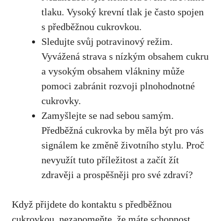
tlaku. Vysoký krevní tlak⁢ je často​ spojen ​
s předběžnou ​cukrovkou.
Sledujte ‍svůj⁣ potravinový režim.
Vyvážená strava s nízkým obsahem cukru
a vysokým obsahem vlákniny ⁤může
pomoci zabránit rozvoji plnohodnotné
cukrovky.
Zamyšlejte se ‌nad sebou samým.
Předběžná cukrovka​ by měla být pro⁣ vás
signálem ke⁤ změně životního stylu. Proč⁣
nevyužít tuto příležitost a začít žít
zdravěji a prospěšněji pro své zdraví?
Když přijdete do kontaktu s předběžnou
cukrovkou, ‌nezapomeňte, že máte schopnost