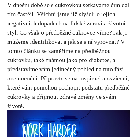
⁢V⁣ dnešní době se s‍ cukrovkou setkáváme čím dál
tím častěji. Všichni‌ jsme již slyšeli o jejích
⁢negativních‍ dopadech⁢ na lidské‌ zdraví a životní
styl. Co ‌však o předběžné cukrovce víme? Jak ‍ji‌
můžeme identifikovat a jak se s ní⁣ vyrovnat? V⁣
tomto ⁢článku se zaměříme na ⁢předběžnou
cukrovku, ‌také‍ známou jako ‍pre-diabetes, a
představíme vám jedinečný pohled na tuto fázi
onemocnění. ‍Připravte se na inspiraci a osvícení,
které vám​ pomohou pochopit podstatu předběžné
cukrovky ‌a přijmout zdravé ​změny ve ⁢svém
životě.