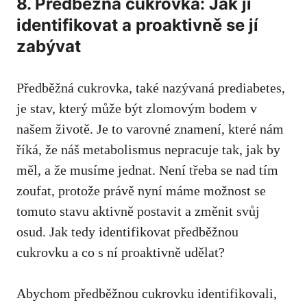
8. Předběžná ⁢cukrovka:⁤ Jak ​ji
identifikovat a ​proaktivně se jí
zabývat
Předběžná cukrovka, také nazývaná prediabetes,
⁣je stav, ⁣který může být zlomovým‍ bodem v
našem životě. Je to varovné znamení, které nám⁢
říká, že ​náš metabolismus nepracuje tak, jak by
měl, a​ že musíme‍ jednat. Není třeba se nad​ tím ​
zoufat, protože⁤ právě nyní máme možnost se
⁢tomuto⁢ stavu aktivně postavit a změnit svůj
‍osud.‌ Jak tedy⁤ identifikovat předběžnou⁢
cukrovku a co s‌ ní proaktivně ​udělat?‌
Abychom ‍předběžnou cukrovku identifikovali,