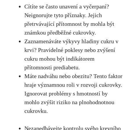
Cítíte se často unavení a‍ vyčerpaní?
Neignorujte tyto ⁢příznaky. ⁢Jejich
‍přetrvávající přítomnost by⁢ mohla být
⁢známkou předběžné cukrovky.
Zaznamenáváte výkyvy hladiny⁣ cukru v
krvi?‍ Pravidelné ‍poklesy nebo zvýšení
cukru mohou ⁤být‌ indikátorem‍
přítomnosti prediabetu.
Máte nadváhu nebo obezitu? Tento faktor
hraje významnou‍ roli ⁤v‌ rozvoji cukrovky.
Ignorovat‌ problémy s hmotností by
mohlo zvýšit riziko na plnohodnotnou
cukrovku.
Nezanedbávejte kontrolu ⁤svého krevního