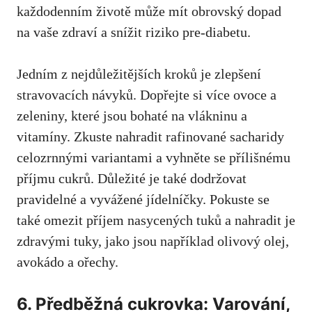
každodenním životě může ‍mít obrovský dopad
⁢na vaše zdraví a snížit riziko pre-diabetu.
Jedním z ⁤nejdůležitějších kroků je​ zlepšení
stravovacích návyků. Dopřejte si ⁤více ovoce a
zeleniny, které⁤ jsou bohaté na ⁢vlákninu a
⁢vitamíny. Zkuste nahradit rafinované sacharidy
celozrnnými variantami a vyhněte se přílišnému
příjmu cukrů. ⁢Důležité je‍ také ​dodržovat
pravidelné a vyvážené ‌jídelníčky. Pokuste se
také omezit příjem nasycených tuků a⁤ nahradit je‌
zdravými tuky, ⁣jako ​jsou‍ například olivový olej,
avokádo a ořechy.
6. Předběžná cukrovka: Varování,