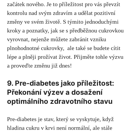
začátek nového. Je to příležitost pro vás převzít
kontrolu ​nad svým zdravím a udělat pozitivní ​
změny ve svém životě. S týmito jednoduchými
kroky ‌a poznatky, jak se s ⁣předběžnou cukrovkou
vyrovnat, nejenže ⁢můžete ⁤zabránit vzniku
plnohodnotné cukrovky, ​
ale také se budete cítit
lépe
a ‍plněji prožívat ‍život.⁣ Přijměte tohle výzvu
a proveďte změnu již dnes!
9. Pre-diabetes ⁣jako příležitost:
⁤Překonání výzev a dosažení
optimálního zdravotního stavu
Pre-diabetes je stav, který se vyskytuje, když⁣
hladina⁢ cukru v krvi není normální, ⁣ale stále