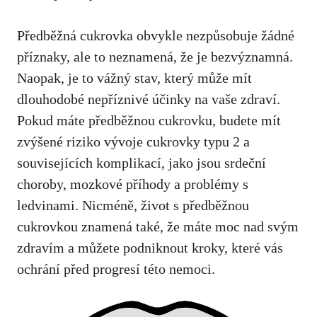
Předběžná cukrovka obvykle nezpůsobuje ‌žádné
příznaky, ale to neznamená, že ‌je bezvýznamná.
Naopak, je to ‍vážný ‍stav, který ⁢může mít
dlouhodobé​ nepříznivé ⁣účinky na⁢ vaše zdraví.
Pokud ⁣máte‍ předběžnou cukrovku, budete ⁣mít ​
zvýšené riziko vývoje cukrovky ‍typu 2 a
souvisejících komplikací, jako jsou srdeční
choroby, mozkové příhody a ‍problémy s
ledvinami. Nicméně, život s předběžnou⁢
cukrovkou znamená také, že máte moc nad svým
zdravím⁢ a můžete ⁣podniknout kroky, které ⁣vás
ochrání před ⁢progresí ⁣této⁣ nemoci.