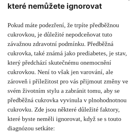
které nemůžete ignorovat
Pokud máte podezření, že trpíte předběžnou
cukrovkou, je ⁤důležité nepodceňovat tuto
závažnou zdravotní‌ podmínku. Předběžná
⁢cukrovka, ‍také známá jako prediabetes, je stav,
který ⁣předchází skutečnému‍ onemocnění
cukrovkou. ⁤Není to však jen varování,⁣ ale
zároveň i ⁤příležitost pro vás přijmout změny ve
svém životním ‍stylu a​ zabránit tomu, aby⁣ se
⁢předběžná ⁣cukrovka​ vyvinula v plnohodnotnou
cukrovku. Zde jsou některé⁢ důležité faktory,
které ‌byste neměli ignorovat,⁤ když se s touto
diagnózou setkáte: