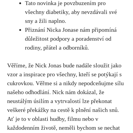
Tato novinka‌ je⁣ povzbuzením‌ pro
všechny diabetiky, aby nevzdávali své
sny a‌ žili​ naplno.
Přiznání Nicka Jonase nám připomíná
důležitost‌ podpory a poradenství od
rodiny,⁣ přátel a odborníků.
Věříme, že⁤ Nick ‌Jonas ​bude nadále sloužit jako​
vzor a inspirace pro všechny, kteří‍ se potýkají s
cukrovkou. Věřme si a nikdy nepodceňujme sílu
⁤našeho odhodlání. Nick ⁢nám dokázal,‌ že
neustálým úsilím​ a vytrvalostí lze překonat
veškeré překážky na ⁤cestě k plnění našich ‌snů.‌
Ať je to v oblasti​ hudby, filmu nebo v
každodenním životě, ⁢neměli ‍bychom⁢ se nechat