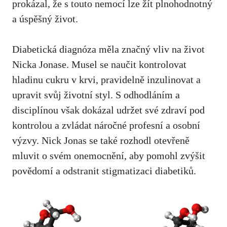
prokázal, že‌ s touto nemocí‍ lze žít plnohodnotný
a ‍úspěšný‍ život.
Diabetická diagnóza měla značný vliv na život⁤
Nicka Jonase. Musel se⁤ naučit kontrolovat
hladinu cukru v‍ krvi, pravidelně inzulinovat a
upravit svůj životní⁢ styl.​ S‍ odhodláním a
disciplínou však dokázal⁤ udržet své zdraví pod
kontrolou ⁢a ‌zvládat náročné⁣ profesní a osobní
výzvy. Nick ⁣Jonas se také⁣ rozhodl‍ otevřeně
mluvit⁣ o svém onemocnění, aby pomohl zvýšit
povědomí⁢ a odstranit stigmatizaci diabetiků.