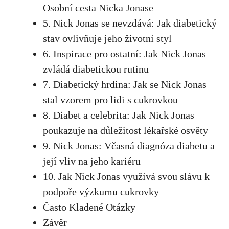
Osobní‌ cesta Nicka‌ Jonase
5. Nick Jonas se‍ nevzdává: Jak diabetický
stav ovlivňuje jeho životní styl
6.‍ Inspirace pro ⁣ostatní: Jak Nick Jonas⁣
zvládá‍ diabetickou rutinu
7. ⁣Diabetický ​hrdina:⁢ Jak se ‍Nick Jonas
stal⁣ vzorem pro lidi‍ s cukrovkou
8.⁢ Diabet a ​celebrita: Jak ​Nick​ Jonas
‍poukazuje na důležitost​ lékařské ⁢osvěty
9.‍ Nick Jonas:⁣ Včasná diagnóza diabetu a
její vliv na ⁢jeho⁣ kariéru
10. Jak‍ Nick Jonas ​využívá ⁣svou slávu k ​
podpoře výzkumu cukrovky
Často Kladené Otázky
Závěr