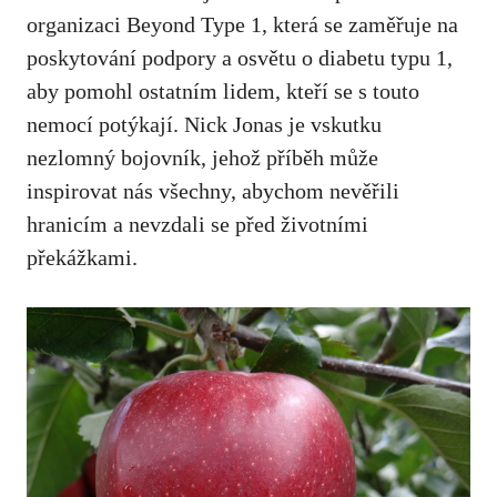
organizaci Beyond Type⁤ 1, která se zaměřuje⁣ na​
poskytování podpory a ‍osvětu o ⁢diabetu typu 1,
aby pomohl ostatním lidem, kteří se s touto ​
nemocí potýkají. Nick Jonas je vskutku
nezlomný bojovník, ‌jehož příběh může
‌inspirovat nás všechny, abychom nevěřili​
hranicím a nevzdali se⁤ před životními⁤
překážkami.