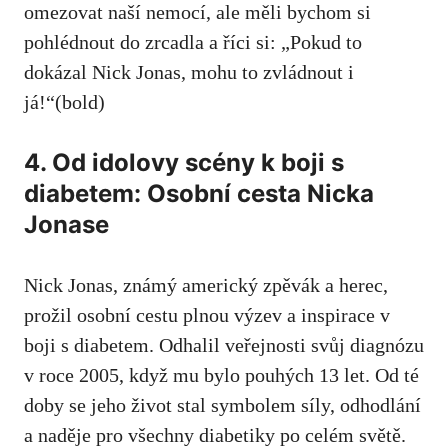
omezovat naší nemocí, ale měli ⁤bychom si
pohlédnout do zrcadla a říci si: „Pokud to
dokázal Nick Jonas, ‍mohu to zvládnout i
já!“(bold)
4. Od idolovy ‌scény ‍k boji s
diabetem:​ Osobní cesta Nicka
⁣Jonase
Nick Jonas, známý americký zpěvák a herec,
prožil osobní ​cestu plnou‍ výzev a inspirace v
boji s ‍diabetem. Odhalil veřejnosti svůj diagnózu
v roce 2005, když mu bylo pouhých‍ 13 let. Od ⁢té
doby se ⁢jeho život stal symbolem síly, odhodlání
a naděje pro všechny ‍diabetiky po celém světě.