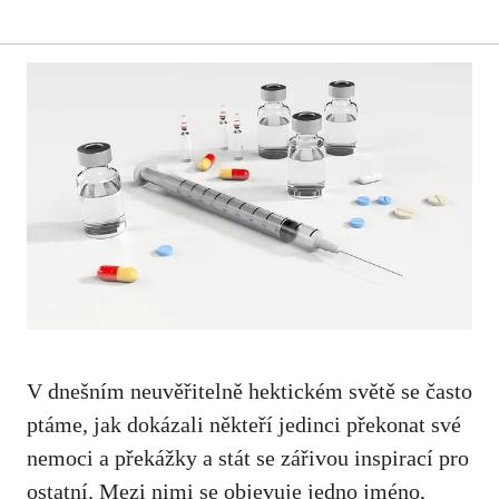
V dnešním neuvěřitelně ‍hektickém světě se často
ptáme, jak dokázali někteří⁤ jedinci překonat‌ své
nemoci ​a překážky a stát se zářivou inspirací ‍pro
ostatní.⁣ Mezi nimi ⁤se ‌objevuje jedno jméno,⁢