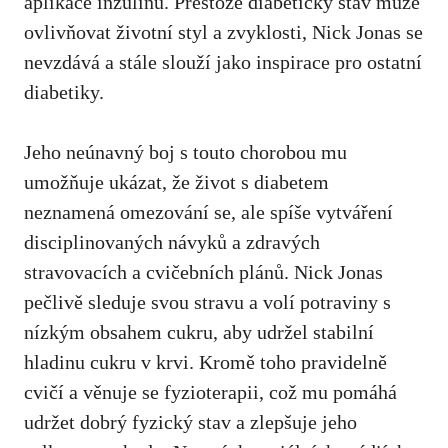
aplikace ‍inzulinu. ⁣Přestože diabetický stav ⁢může​
ovlivňovat životní styl a zvyklosti, Nick ​Jonas‌ se​
nevzdává a stále slouží jako inspirace pro ostatní
diabetiky.
Jeho neúnavný ⁤boj s touto⁢ chorobou mu
umožňuje ukázat, že život ​s diabetem
neznamená omezování se, ale spíše vytváření
disciplinovaných návyků⁢ a zdravých
stravovacích ‌a cvičebních plánů. Nick Jonas⁢
pečlivě​ sleduje⁤ svou stravu⁤ a volí ⁤potraviny‌ s
‍nízkým⁢ obsahem cukru, aby udržel stabilní
hladinu cukru v krvi. Kromě toho ⁤pravidelně
cvičí⁤ a věnuje‌ se fyzioterapii, což ‌mu pomáhá
udržet dobrý fyzický stav ⁤a⁢ zlepšuje jeho