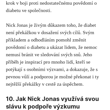
⁢krok ⁢v​ boji⁤ proti nedostatečnému povědomí o
diabetu ve společnosti.
Nick Jonas​ je živým‍ důkazem toho, že ⁢diabet
není⁤ překážkou v ⁢dosažení ⁢svých⁤ cílů. Svým
příkladem​ a odhodláním pomohl změnit
povědomí o ‌diabetu a ukázat lidem, že nemoc
nemusí bránit ve sledování svých⁤ snů. Jeho
příběh je inspirací pro ⁢mnoho lidí, kteří se
potýkají s osobními‍ výzvami, a dokazuje, že s
pevnou ⁢vůlí a
podporou je ​možné překonat
i ty
nejtěžší překážky v cestě⁢ za úspěchem.
10. Jak Nick Jonas využívá‍ svou
slávu k podpoře výzkumu