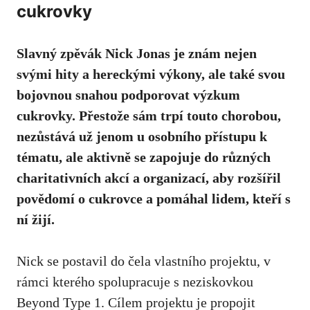
cukrovky
Slavný zpěvák ⁤Nick⁢ Jonas je znám⁢ nejen
svými hity a hereckými výkony, ale také svou‌
bojovnou snahou podporovat výzkum
cukrovky. Přestože sám trpí ​touto ‌chorobou,
nezůstává už ‍jenom u osobního přístupu k
tématu, ale aktivně se zapojuje do různých
charitativních akcí a organizací, aby rozšířil
povědomí o cukrovce a pomáhal‌ lidem, kteří s‌
ní žijí.
Nick se postavil do čela vlastního ⁣projektu, v
rámci kterého ⁣spolupracuje s​ neziskovkou
Beyond ‍Type⁤ 1. Cílem projektu ⁤je⁤ propojit​