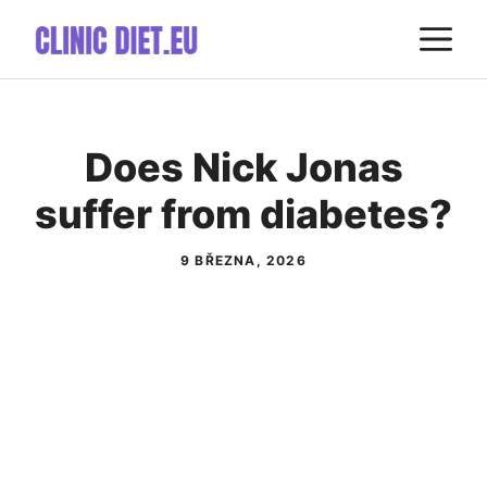
Přeskočit
M
na
obsah
Does Nick Jonas
suffer from diabetes?
9 BŘEZNA, 2026