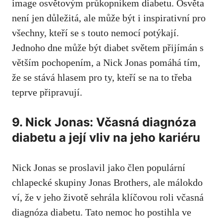
image osvětovým průkopníkem ⁢diabetu. Osvěta
není jen ‍důležitá,‍ ale může být⁤ i inspirativní⁣ pro
všechny,⁣ kteří se s ⁤touto nemocí potýkají.
Jednoho⁣ dne může být diabet⁤ světem přijímán s ​
větším‍ pochopením, a Nick Jonas pomáhá tím,
že se stává hlasem pro ‍ty, kteří se na⁢ to ⁢třeba
teprve připravují.
9. Nick Jonas: Včasná diagnóza
diabetu⁢ a její vliv na jeho kariéru
Nick Jonas ‍se‌ proslavil jako člen populární
chlapecké skupiny Jonas Brothers, ale ‍málokdo ​
ví, že v‍ jeho životě sehrála⁣ klíčovou⁢ roli včasná⁣
diagnóza diabetu. Tato nemoc​ ho postihla ve