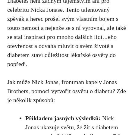
Diabetes není žádným ​tajemstvím ani pro
celebritu Nicka Jonase. Tento ⁣talentovaný ​
zpěvák a ⁤herec prošel svým vlastním bojem‌ s
touto nemocí ‍a nejenže se s ní vyrovnal, ‍ale také⁣
se ⁣stal inspirací pro mnoho​ dalších ‌lidí. Jeho
⁤otevřenost‌ a odvaha‌ mluvit o svém​ životě‌ s
diabetem‌ staví důležitost lékařské osvěty do
popředí.
Jak může Nick Jonas, frontman kapely Jonas
Brothers, pomoci vytvořit osvětu⁢ o‍ diabetu? Zde
je několik⁢ způsobů:
Příkladem jasných výsledků:
Nick
Jonas ukazuje světu, že žít s diabetem