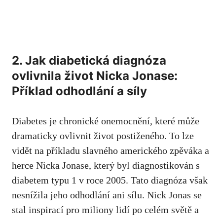
2. Jak diabetická diagnóza‍
ovlivnila život ⁢Nicka ⁣Jonase:⁤
Příklad ‍odhodlání ‍a ‍síly
Diabetes je chronické onemocnění, které ⁢může
dramaticky‍ ovlivnit život postiženého. To lze
vidět​ na příkladu ‌slavného​ amerického zpěváka a
herce⁣ Nicka Jonase, ‌který byl diagnostikován s
diabetem ⁣typu 1 v roce ⁣2005.‌ Tato diagnóza však
nesnížila jeho odhodlání ani ⁢sílu. Nick Jonas se
stal inspirací pro⁤ miliony lidí po‌ celém světě a