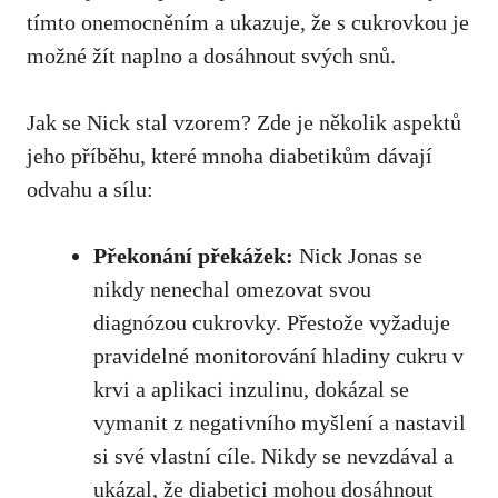
tímto onemocněním a ukazuje, ​že s cukrovkou je
možné žít⁣ naplno⁤ a dosáhnout svých snů.
Jak se Nick stal vzorem? ‌Zde je několik​ aspektů
jeho příběhu, které mnoha diabetikům⁤ dávají
odvahu a sílu:
Překonání⁤ překážek:
Nick Jonas se
‍nikdy nenechal omezovat svou
diagnózou ​cukrovky. Přestože vyžaduje
pravidelné monitorování hladiny⁤ cukru v
krvi a⁤ aplikaci inzulinu, dokázal ‌se‍
vymanit z negativního myšlení⁤ a nastavil​
si své vlastní cíle. Nikdy‍ se ⁢nevzdával a
⁤ukázal, že diabetici mohou dosáhnout