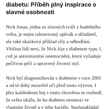
diabetu: Příběh plný inspirace o
⁢slavné osobnosti
Nick Jonas, jedna‍ ze slavných tváří z hudebního
světa, je nejen talentovaný zpěvák a ⁤skladatel,
ale také⁣ ukázkový příklad‌ síly a odhodlání.
⁢Většina lidí neví, že Nick žije‌ s diabetem typu 1,
⁣což ‍je autoimunitní onemocnění, které ‌vyžaduje
pečlivou péči a ⁣upravený životní styl.
Nick⁢ byl diagnostikován s diabetem v roce 2005
a ⁢od té doby⁢ nezavřel oči před touto výzvou. ​I
přes každodenní boj ⁤s touto ⁤chorobou se rozhodl,
že ⁣světu ukáže, ‌že ho diabetes neomezí ve
‌vlastním⁢ životě a v ⁢jeho⁢ kariéře. Spoluzakládal