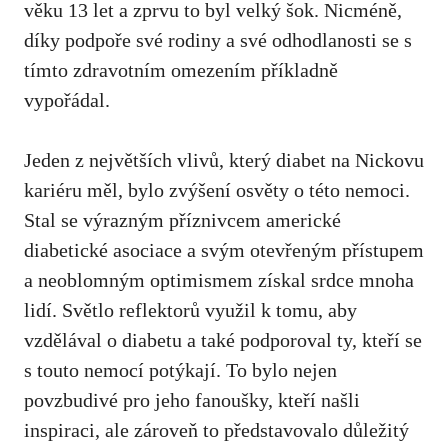
věku 13 let a⁣ zprvu to byl velký šok.⁣ Nicméně,
díky podpoře​ své ⁣rodiny a své odhodlanosti se s
tímto zdravotním ⁢omezením ⁤příkladně
vypořádal.
Jeden z největších⁢ vlivů, ⁤který diabet‍ na Nickovu
kariéru měl, bylo zvýšení osvěty o této ⁢nemoci.
Stal se výrazným příznivcem americké
diabetické asociace ​a svým otevřeným ‍přístupem
⁤a neoblomným optimismem získal srdce mnoha‌
lidí.⁣ Světlo reflektorů využil k⁢ tomu, aby
vzdělával o diabetu a také podporoval ty, kteří‌ se
s touto​ nemocí potýkají. To bylo‍ nejen
povzbudivé ⁢pro ​jeho fanoušky, kteří našli
inspiraci, ⁤ale zároveň to představovalo důležitý