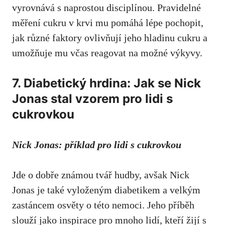
vyrovnává s naprostou disciplínou.⁣ Pravidelné
měření cukru ‍v krvi‍ mu⁢ pomáhá lépe pochopit,
jak různé faktory ovlivňují jeho hladinu cukru‌ a
umožňuje mu včas reagovat na možné výkyvy.
7. ‌Diabetický ​hrdina: Jak se Nick
Jonas stal vzorem pro lidi s⁤
cukrovkou
Nick ⁣Jonas: příklad pro lidi s‍ cukrovkou
Jde ‌o⁢ dobře známou tvář hudby, ​avšak Nick
‍Jonas je také vyloženým diabetikem a velkým
zastáncem osvěty‌ o této nemoci. Jeho příběh
⁣slouží ‍jako inspirace pro⁢ mnoho lidí, kteří žijí ⁤s