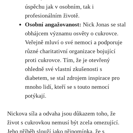
⁢úspěchu jak v osobním, ‌tak i
profesionálním životě.
Osobní angažovanost:
Nick⁣ Jonas se stal‍
obhájcem významu ⁤osvěty o⁤ cukrovce.⁤
Veřejně mluví o své nemoci a podporuje
⁤různé⁣ charitativní organizace ⁤bojující ​
proti cukrovce. Tím, že je otevřený
ohledně své vlastní zkušenosti s
diabetem, se‍ stal zdrojem inspirace⁢ pro⁢
mnoho lidí, kteří se s touto nemocí
potýkají.
Nickova síla a‍ odvaha jsou důkazem toho, že
život‌ s cukrovkou nemusí být zcela omezující.
Jeho příběh slouží jako připomínka,‌ že s