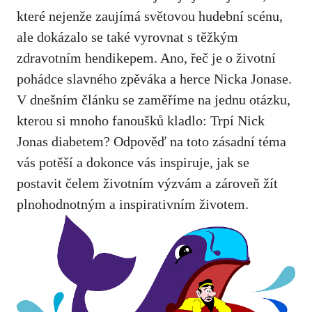
které ‌nejenže zaujímá světovou ‌hudební scénu,‍
ale ⁤dokázalo se ‌také ⁣vyrovnat s těžkým
zdravotním hendikepem. Ano,‍ řeč je​ o životní
pohádce slavného zpěváka a herce Nicka Jonase.
V dnešním článku se ​zaměříme na jednu otázku,
kterou si mnoho fanoušků kladlo: Trpí‍ Nick
Jonas diabetem? Odpověď na toto ‌zásadní téma
⁣vás potěší‍ a dokonce vás inspiruje, jak ‍se
postavit ‌čelem životním výzvám ⁣a zároveň‌ žít
plnohodnotným a inspirativním⁤ životem.