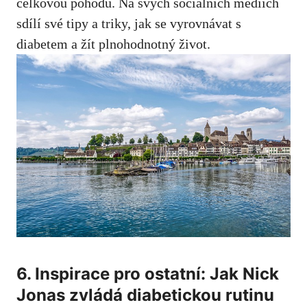
celkovou‍ pohodu.⁣ Na svých ⁤sociálních médiích
sdílí ⁤své⁣ tipy ⁤a triky, jak se vyrovnávat s​
diabetem ‍a žít plnohodnotný život.
6. Inspirace pro⁣ ostatní: Jak⁢ Nick‌
Jonas zvládá diabetickou⁤ rutinu