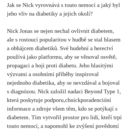
Jak se ⁣Nick vyrovnává ​s ⁣touto‍ nemocí⁤ a jaký byl
jeho vliv na ⁣diabetiky a jejich okolí?
Nick Jonas se nejen nechal ovlivnit diabetem,
‌ale s rostoucí popularitou v hudbě se stal‌ hlasem‍
a ⁤obhájcem‌ diabetiků. Své‌ hudební‍ a herectví
⁣používá jako ​platformu, aby se věnoval ‍osvětě,
propagaci a⁢ boji proti diabetu. Jeho hlasitými⁣
výzvami a osobními příběhy‌ inspiroval
nejednoho diabetika, ‌aby se nevzdával a bojoval
s ⁣diagnózou. Nick založil ⁢nadaci Beyond Type 1,‍
která poskytuje podporu,chnickporadencióní
informace a ⁣zdroje všem těm, kdo se potýkají ‌s
diabetem. Tím vytvořil prostor pro lidi, kteří trpí
touto ⁤nemocí, ⁤a napomohl ke zvýšení povědomí