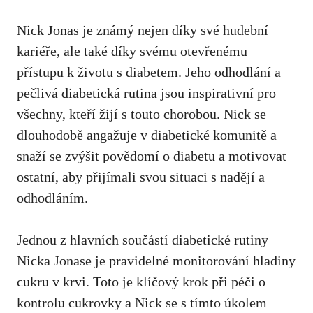
Nick Jonas je známý‍ nejen díky své ⁢hudební
kariéře, ale ​také díky svému otevřenému
⁢přístupu k životu s‌ diabetem. ⁣Jeho odhodlání a​
pečlivá​ diabetická rutina jsou⁢ inspirativní​ pro
všechny, kteří žijí s touto‍ chorobou. Nick se
⁣dlouhodobě angažuje v diabetické komunitě a
snaží se zvýšit ‌povědomí o diabetu a motivovat
ostatní, aby ‍přijímali svou situaci s nadějí a‌
odhodláním.
Jednou z hlavních součástí diabetické rutiny
Nicka Jonase‍ je pravidelné ⁣monitorování ‍hladiny
cukru​ v krvi. Toto je klíčový‍ krok při‍ péči o
kontrolu⁤ cukrovky a Nick se​ s tímto úkolem