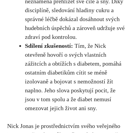
⁤neznamená ⁢přehlížet své⁤ cíle a sny. Díky
disciplíně, sledování hladiny cukru ​a
správné‌ léčbě ‌dokázal dosáhnout ‌svých
⁢hudebních úspěchů ‌a⁤ zároveň ⁣udržuje⁤ své
zdraví pod kontrolou.
Sdílení zkušeností:
‍Tím, že Nick
otevřeně hovoří o svých​ vlastních
‌zážitcích a obtížích s diabetem, pomáhá
‌ostatním diabetikům ​cítit se méně
izolovaně a bojovat s nemožností žít‍
naplno. Jeho slova poskytují​ pocit, že​
jsou v tom spolu a že diabet ​nemusí
omezovat jejich život ani sny.
Nick Jonas​ je ‌prostřednictvím⁢ svého veřejného