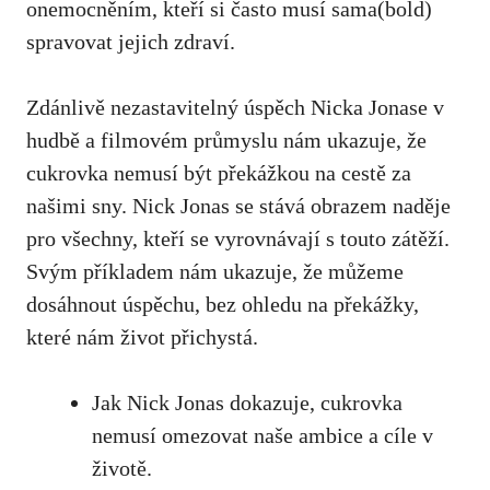
onemocněním, ⁢kteří‍ si často⁢ musí sama(bold)
spravovat jejich‌ zdraví.
Zdánlivě nezastavitelný​ úspěch ‌Nicka Jonase v
hudbě⁣ a filmovém průmyslu nám ukazuje, že
cukrovka nemusí být překážkou na cestě za
našimi sny. Nick Jonas⁢ se⁣ stává obrazem naděje
‍pro všechny,‍ kteří se vyrovnávají s touto zátěží.
Svým ⁤příkladem nám ukazuje, že můžeme
dosáhnout úspěchu, bez ohledu ⁣na⁢ překážky, ​
které nám⁣ život přichystá.
Jak Nick Jonas ⁤dokazuje, cukrovka
⁢nemusí omezovat naše ambice a​ cíle v
‍životě.