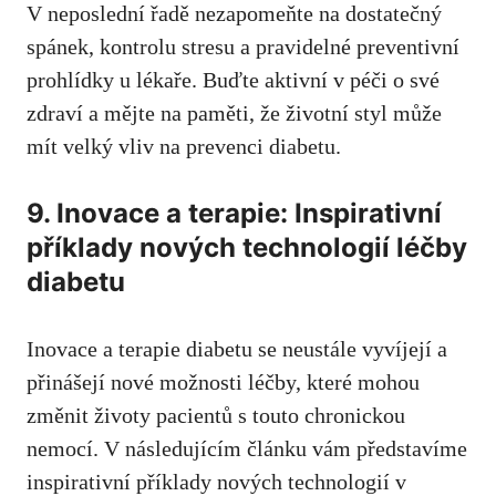
‌V neposlední řadě nezapomeňte⁢ na ⁣dostatečný⁢
spánek, kontrolu ‌stresu a pravidelné preventivní
prohlídky u lékaře. Buďte aktivní v péči o své ​
zdraví a mějte na paměti, že životní styl ‍může
mít​ velký⁤ vliv na ​prevenci diabetu.
9. Inovace⁢ a ⁤terapie: Inspirativní
příklady⁣ nových technologií léčby
⁣diabetu
Inovace a⁢ terapie diabetu se neustále ⁢vyvíjejí a​
přinášejí nové možnosti léčby,⁤ které mohou⁤
změnit životy pacientů s touto chronickou
nemocí. V ⁢následujícím ⁤článku vám představíme
inspirativní příklady nových technologií v