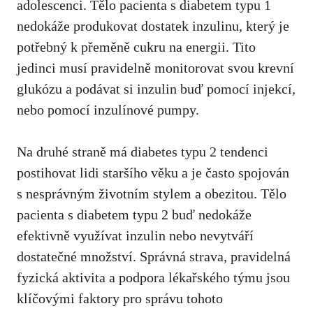
adolescenci. Tělo ‌pacienta s⁣ diabetem typu 1
nedokáže produkovat ⁢dostatek ⁣inzulinu, který je
potřebný k přeměně cukru na energii. Tito
jedinci musí⁣ pravidelně monitorovat svou krevní
glukózu a ‌podávat⁤ si‍ inzulin buď pomocí⁢ injekcí,
‌nebo​ pomocí ⁤inzulínové ⁣pumpy.
Na druhé ‍straně má diabetes typu 2 tendenci
postihovat lidi staršího věku a je často spojován
s nesprávným‌ životním ‍stylem a obezitou. Tělo​
pacienta s diabetem typu 2 buď nedokáže
efektivně využívat inzulin nebo nevytváří
dostatečné množství. Správná strava, pravidelná
fyzická⁣ aktivita a podpora‍ lékařského týmu jsou
klíčovými⁣ faktory pro‍ správu tohoto ​