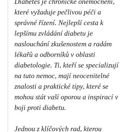
Diabetes je chronické⁢ onemocnění,​
které vyžaduje pečlivou péči a
správné řízení. Nejlepší cesta k
lepšímu zvládání ‍diabetu‍ je
⁣naslouchání zkušenostem⁣ a radám
lékařů a odborníků v oblasti⁣
diabetologie. Ti, kteří⁤ se ⁣specializují
na ‌tuto nemoc,⁣ mají ‍neocenitelné
znalosti a praktické tipy, které se⁣
mohou⁤ stát vaší oporou a ⁣inspirací v
boji proti ⁢diabetu.
Jednou z ​klíčových rad, ​kterou