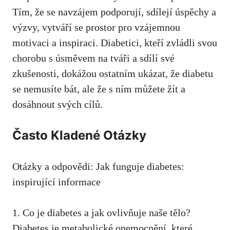
Tím,⁣ že se navzájem podporují,⁣ sdílejí úspěchy ⁢a​
výzvy, ⁢vytváří se prostor pro ⁤vzájemnou
motivaci ‌a⁣ inspiraci. Diabetici, ‌kteří zvládli svou
chorobu ⁢s⁤ úsměvem ‌na‍ tváři a sdílí své
zkušenosti, dokážou ostatním ​ukázat, že diabetu⁣
se nemusíte bát, ⁢ale že ⁣s ním můžete žít ⁤a
dosáhnout svých cílů.
Často Kladené‌ Otázky
Otázky ​a ‌odpovědi: ⁢Jak funguje diabetes:‌
inspirující‌ informace
1.‌ Co je ​diabetes a jak‍ ovlivňuje naše tělo?
Diabetes ‌je metabolické onemocnění, které