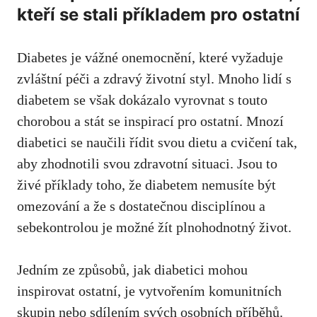
kteří se stali příkladem pro‍ ostatní
Diabetes je⁢ vážné ​onemocnění, ⁣které vyžaduje
zvláštní péči a zdravý⁢ životní‌ styl. Mnoho lidí s
diabetem se však dokázalo vyrovnat ⁢s touto
⁤chorobou ​a ⁤stát se inspirací pro⁢ ostatní. Mnozí‍
diabetici se naučili řídit⁤ svou ‍dietu a cvičení tak,⁣
aby zhodnotili svou zdravotní‌ situaci. ​Jsou to
živé příklady toho, že⁢ diabetem nemusíte být‍
omezování ⁢a že s dostatečnou disciplínou a ​
sebekontrolou je‍ možné⁣ žít plnohodnotný ​život.
Jedním⁢ ze způsobů, jak ​diabetici mohou
inspirovat ​ostatní,⁣ je vytvořením komunitních⁣
skupin nebo⁢ sdílením ‍svých osobních příběhů.