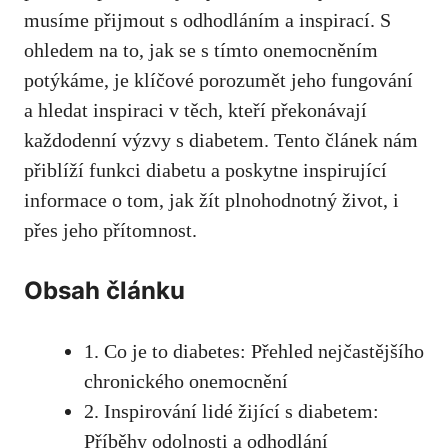
⁣musíme​ přijmout ⁣s odhodláním a inspirací. S
⁢ohledem na to, jak se s tímto onemocněním
potýkáme, je klíčové porozumět jeho fungování
a hledat inspiraci v těch, kteří překonávají
každodenní výzvy s diabetem. ‍Tento článek nám
přiblíží funkci diabetu⁤ a poskytne inspirující
informace o tom, jak ⁤žít ⁤plnohodnotný život, i
přes jeho přítomnost.
Obsah článku
1. Co je to diabetes: Přehled nejčastějšího
chronického‍ onemocnění
2. Inspirování lidé ⁢žijící ⁣s diabetem:
Příběhy odolnosti‍ a​ odhodlání