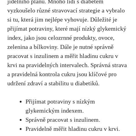
‌jídelního‌ plánu. Mnoho ‍lidí s diabetem
vyzkoušelo různé stravovací⁤ strategie a vybralo
si tu, která ⁢jim nejlépe vyhovuje.⁣ Důležité je
přijímat potraviny, které⁢ mají ⁤nízký glykemický
‌index, ⁣jako jsou celozrnné produkty,⁢ ovoce,
⁣zelenina a⁣ bílkoviny. Dále je nutné⁢ správně
pracovat s inzulinem a měřit ⁣hladinu cukru v⁤
krvi na pravidelných intervalech. Správná⁣ strava‍
a pravidelná kontrola ​cukru jsou klíčové pro
⁢udržení ⁤zdraví ​a stabilitu u diabetiků.
Přijímat potraviny ⁣s nízkým
glykemickým indexem.
Správně pracovat ​s inzulinem.
Pravidelně⁤ měřit hladinu cukru v‌ krvi.