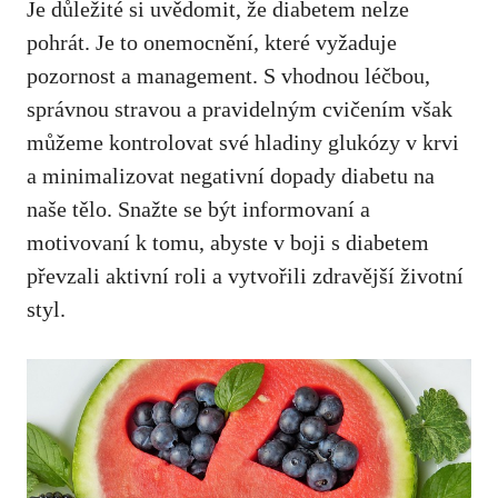
Je⁤ důležité si​ uvědomit, že diabetem ⁣nelze ​
pohrát. ‌Je to onemocnění,​ které vyžaduje
⁣pozornost a management. S vhodnou léčbou,⁣
správnou stravou a pravidelným cvičením však
můžeme⁣ kontrolovat své⁣ hladiny glukózy v krvi ​
a ⁤minimalizovat negativní dopady​ diabetu na
naše tělo. ‌Snažte se být ‍informovaní a⁤
motivovaní ‍k⁣ tomu, abyste‌ v‍ boji s diabetem
převzali aktivní roli ​a vytvořili zdravější životní
‌styl.