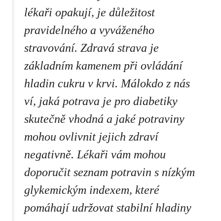
lékaři​ opakují, je‌ důležitost
pravidelného‌ a vyváženého
stravování. Zdravá strava je
základním⁢ kamenem při ovládání
⁢hladin cukru v krvi. ⁤Málokdo z nás
ví, jaká potrava⁤ je ‌pro diabetiky⁣
skutečně vhodná a jaké potraviny
mohou ⁣ovlivnit jejich zdraví‌
negativně. Lékaři⁣ vám mohou
doporučit⁣ seznam potravin s nízkým
glykemickým ‌indexem,‌
které
pomáhají udržovat ​stabilní hladiny