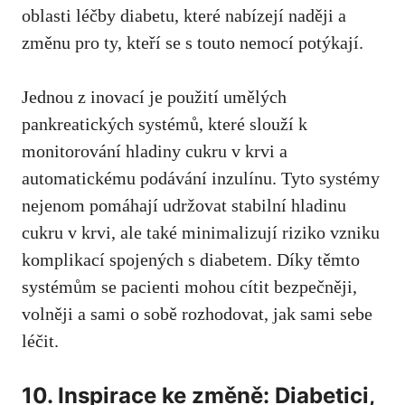
oblasti léčby diabetu,⁣ které⁢ nabízejí naději a
změnu pro ty, kteří se s touto nemocí potýkají.
Jednou‌ z ⁣inovací‌ je ⁤použití umělých
pankreatických systémů, které slouží k⁣
monitorování hladiny ⁤cukru v krvi ‌a
automatickému ⁣podávání⁤ inzulínu. Tyto systémy
nejenom pomáhají udržovat‍ stabilní hladinu
cukru v⁤ krvi,⁣ ale‌ také minimalizují riziko ​vzniku
⁢komplikací spojených⁤ s diabetem. Díky těmto⁣
systémům se pacienti ‌mohou cítit bezpečněji,​
volněji a sami o sobě rozhodovat, jak sami sebe⁣
léčit.
10.​ Inspirace ke změně: Diabetici,