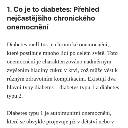
1.⁢ Co je ⁣to⁣ diabetes: Přehled
nejčastějšího chronického‌
onemocnění
Diabetes mellitus je chronické onemocnění,
které postihuje mnoho lidí po celém ⁣světě. Toto
onemocnění je charakterizováno ⁣nadměrným
zvýšením ⁣hladiny cukru⁣ v‍ krvi, ⁢což může vést​ k
různým ‌zdravotním ⁢komplikacím. Existují dva
‌hlavní typy diabetes – diabetes typu 1‍ a diabetes
typu⁣ 2.
Diabetes typu‌ 1 je⁣ autoimunitní onemocnění,
které se‍ obvykle projevuje již v ‌dětství nebo v‌