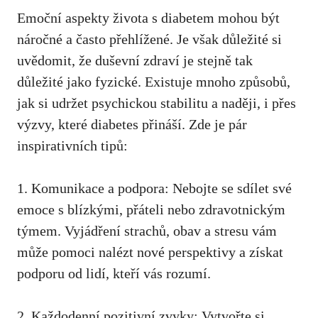
Emoční aspekty života‌ s diabetem mohou být
náročné a často přehlížené. ⁢Je‍ však důležité si
⁢uvědomit, ‌že duševní ‍zdraví je stejně⁤ tak
důležité‌ jako fyzické. Existuje mnoho způsobů,
jak si udržet psychickou stabilitu‌ a naději, i přes
výzvy, které ‌diabetes přináší. Zde je pár
⁤inspirativních ‍tipů:
1. Komunikace a podpora: Nebojte se ⁤sdílet své
emoce s blízkými, přáteli nebo zdravotnickým⁣
týmem.⁤ Vyjádření ‍strachů, obav‌ a stresu vám
může ⁣pomoci nalézt ⁢nové perspektivy ⁤a‍ získat
podporu ​od lidí, kteří ‌vás‍ rozumí.
2. Každodenní pozitivní zvyky: Vytvořte si