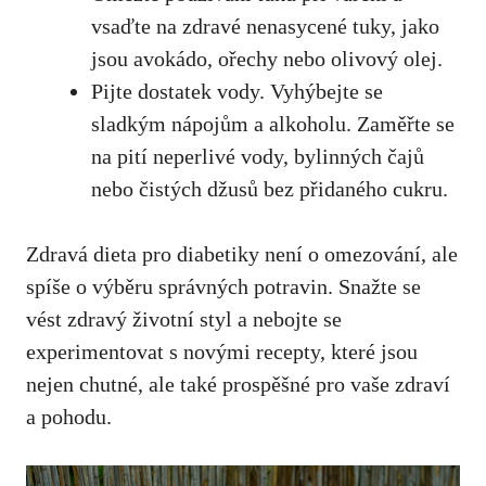
vsaďte na zdravé⁣ nenasycené tuky, jako
jsou avokádo,⁣ ořechy nebo olivový olej.
Pijte dostatek ⁤vody. Vyhýbejte se
sladkým nápojům⁣ a ​alkoholu.​ Zaměřte se ​
na pití neperlivé vody, bylinných čajů
nebo čistých džusů bez‍ přidaného ‌cukru.
Zdravá ⁣dieta pro diabetiky není‌ o‍ omezování, ale
spíše o výběru správných potravin. Snažte se
vést zdravý​ životní styl a nebojte se
experimentovat s novými⁤ recepty,‌ které jsou
nejen chutné, ale ⁤také prospěšné pro vaše zdraví
a pohodu.