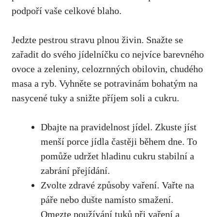
podpoří vaše celkové blaho.
Jedzte pestrou stravu plnou živin. Snažte se
zařadit do ‌svého jídelníčku co‌ nejvíce barevného
ovoce a zeleniny, celozrnných obilovin, chudého
⁢masa a⁤ ryb. Vyhněte ⁣se potravinám bohatým⁢ na⁢
nasycené tuky a snižte příjem soli a cukru.
Dbajte na pravidelnost jídel. Zkuste jíst
⁣menší⁢ porce⁣ jídla častěji během dne. To
pomůže udržet hladinu cukru stabilní ‍a
zabrání přejídání.
Zvolte‍ zdravé způsoby ⁤vaření.​ Vařte na
páře nebo dušte ⁣namísto smažení.
Omezte používání tuků při vaření a​