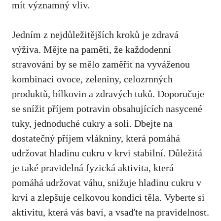
mít významný vliv.
Jedním z nejdůležitějších kroků⁤ je‍ zdravá
výživa. Mějte na paměti, že každodenní
stravování⁣ by se‍ mělo⁣ zaměřit ‌na ⁢vyváženou
‌kombinaci ovoce,⁤ zeleniny, ⁢celozrnných
produktů,⁣ bílkovin‍ a zdravých tuků. Doporučuje
se ⁢snížit ‌příjem potravin obsahujících nasycené‌
tuky, jednoduché cukry a ⁤soli. Dbejte na
⁤dostatečný příjem vlákniny, která pomáhá⁣
udržovat hladinu cukru ​v krvi ⁣stabilní. Důležitá
‍je také pravidelná fyzická aktivita, která
pomáhá udržovat váhu, snižuje hladinu⁤ cukru ‍v
krvi a zlepšuje celkovou kondici těla. ​Vyberte ‌si
aktivitu, která vás baví, a ​vsaďte na pravidelnost.