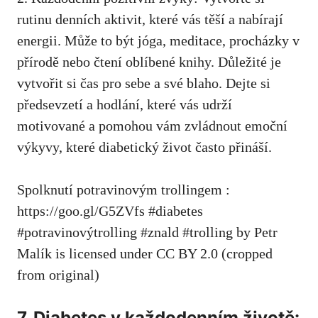
rutinu ​denních aktivit, které vás těší a nabírají‍
energii. Může​ to být jóga,⁢ meditace, procházky​ v
přírodě nebo čtení oblíbené knihy. Důležité je
vytvořit si čas pro sebe a své blaho. Dejte si
předsevzetí a hodlání, které​ vás udrží
motivované a pomohou vám zvládnout‍ emoční
výkyvy, které diabetický život často přináší.
Spolknutí potravinovým trollingem :
https://goo.gl/G5ZVfs #diabetes
#potravinovýtrolling #znald‍ #trolling by Petr
Malík is licensed under ‌CC BY 2.0 ⁤(cropped
from⁣ original)
7.​ Diabetes v každodenním životě: