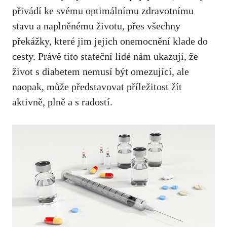
‍přivádí ke svému optimálnímu ‌zdravotnímu
stavu a naplněnému životu, přes všechny
překážky, které ⁤jim jejich onemocnění klade do
cesty.⁣ Právě tito stateční‌ lidé nám​ ukazují, že
život s diabetem nemusí být omezující,​ ale‍
naopak,‌ může představovat⁤ příležitost‍ žít
aktivně,‍ plně a s ⁣radostí.