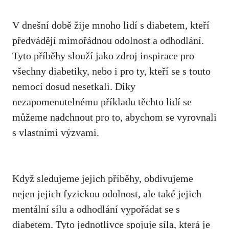
V dnešní ⁢době žije mnoho lidí s diabetem, ⁢kteří
předvádějí ⁢mimořádnou odolnost a odhodlání.
Tyto příběhy slouží jako zdroj inspirace pro
všechny diabetiky, nebo ‍i pro ty, ‍kteří se ⁣s touto
nemocí dosud nesetkali.‍ Díky
nezapomenutelnému příkladu těchto lidí se​
můžeme nadchnout pro ‌to, abychom‍ se ‌vyrovnali
s vlastními výzvami.
Když sledujeme jejich příběhy,‌ obdivujeme​
nejen jejich fyzickou ⁤odolnost, ale také jejich
⁣mentální sílu a odhodlání vypořádat​ se s
diabetem. Tyto​ jednotlivce⁤ spojuje síla, která je