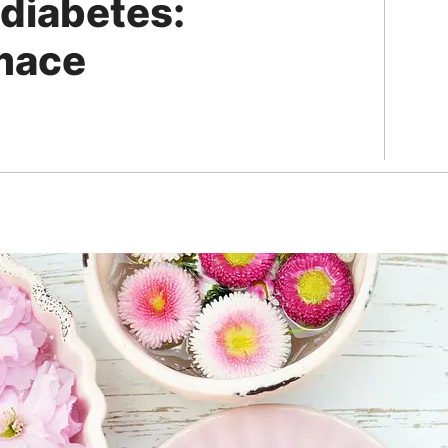
 diabetes:
rmace