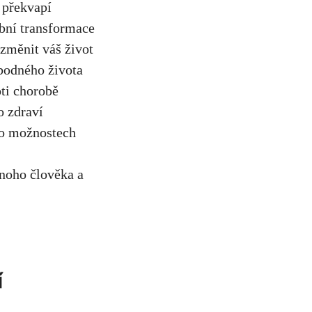
s překvapí
obní transformace
změnit váš život
obodného života
oti chorobě
o zdraví
 o možnostech
dnoho člověka a
í