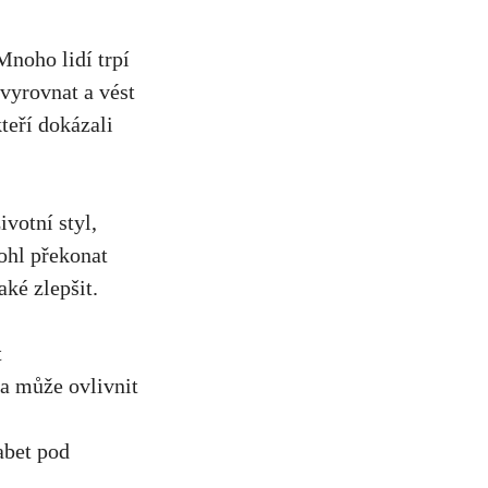
Mnoho lidí trpí
 vyrovnat a vést
teří dokázali
ivotní styl,
ohl překonat
aké zlepšit.
t
ta může ovlivnit
abet pod