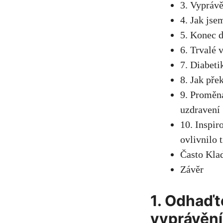
3. Vyprávě
4. Jak jse
5. Konec d
6. Trvalé 
7. Diabeti
8. Jak pře
9. Proměna
uzdravení
10. Inspir
ovlivnilo t
Často Kla
Závěr
1. Odhaďte
vyprávění