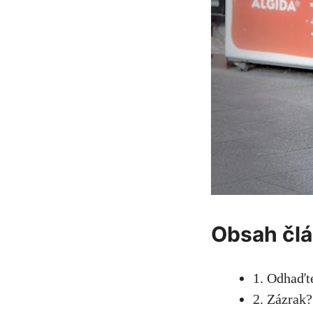
Obsah čl
1. Odhaďte
2. Zázrak?