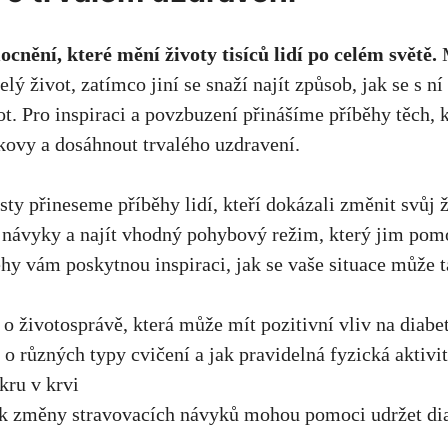
cnění, které mění životy tisíců lidí po celém světě.
lý život, zatímco jiní se snaží najít způsob, jak se s ní
t. Pro inspiraci a povzbuzení přinášíme příběhy těch, k
kovy a dosáhnout trvalého uzdravení.
ty přineseme příběhy lidí, kteří dokázali změnit svůj ž
í návyky a najít vhodný pohybový režim, který jim pom
ěhy vám poskytnou inspiraci, jak se vaše situace může t
 o životosprávě, která může mít pozitivní vliv na diabe
 o různých typy cvičení a jak pravidelná fyzická aktivi
kru v krvi
jak změny stravovacích návyků mohou pomoci udržet di