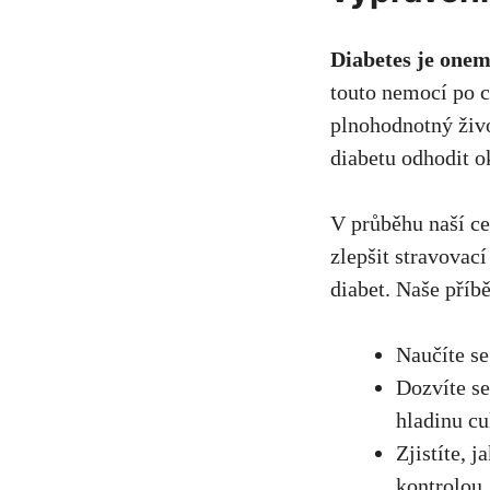
Diabetes je onemo
touto nemocí po ce
plnohodnotný živo
diabetu odhodit o
V průběhu naší ces
zlepšit stravovac
diabet. Naše příb
Naučíte se
Dozvíte se
hladinu cu
Zjistíte, 
kontrolou