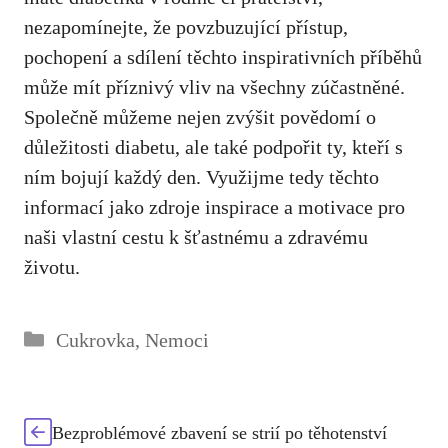
⁤nezapomínejte, že ⁢povzbuzující přístup,
pochopení‌ a sdílení těchto inspirativních příběhů
může⁢ mít‌ příznivý⁤ vliv na všechny‌ zúčastněné.
Společně můžeme nejen zvýšit povědomí o
důležitosti diabetu, ale také podpořit ty,​ kteří⁤ s
ním bojují každý‌ den. Využijme tedy těchto
informací jako zdroje inspirace⁤ a motivace pro
naši ⁢vlastní cestu k šťastnému‍ a‍ zdravému
životu.
Rubriky
Cukrovka
,
Nemoci
Bezproblémové zbavení se strií po těhotenství