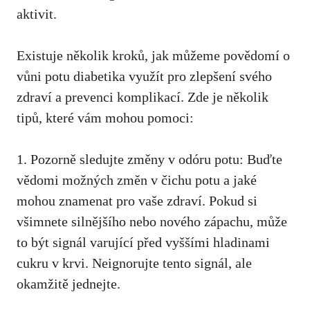
aktivit.
Existuje několik kroků,‍ jak můžeme povědomí o
vůni potu ​diabetika využít pro zlepšení svého
⁢zdraví a ​prevenci komplikací. Zde je ⁣několik
tipů,
které vám mohou pomoci
:
1. ‍Pozorně sledujte změny v odóru potu: ⁢Buďte
⁣vědomi ‍možných změn v⁣ čichu‍ potu a jaké
mohou znamenat pro vaše zdraví. Pokud si
⁢všimnete‍ silnějšího‍ nebo‌ nového‍ zápachu, může
to ‌být signál varující před vyššími hladinami
⁢cukru ⁣v ‌krvi. Neignorujte tento signál, ale
okamžitě jednejte.