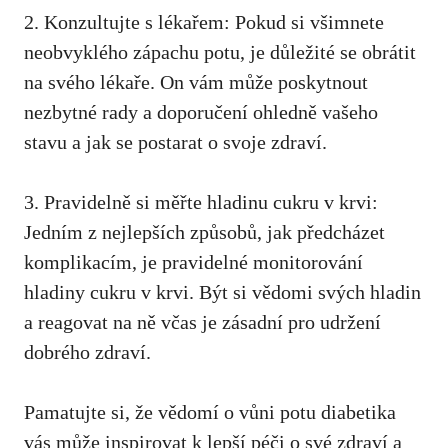
2. Konzultujte s lékařem: Pokud si ‍všimnete​
neobvyklého zápachu potu,​
je důležité se obrátit
na svého lékaře
.⁣ On vám ​může poskytnout
nezbytné rady a ‌doporučení‌ ohledně vašeho
stavu a jak se postarat⁣ o svoje zdraví.
3. Pravidelně si měřte hladinu cukru ‌v krvi:
Jedním z nejlepších způsobů, jak předcházet
komplikacím, je pravidelné ‍monitorování
hladiny cukru v krvi. Být si⁣ vědomi svých hladin
a reagovat na ně‍ včas je⁣ zásadní pro udržení
dobrého⁣ zdraví.
Pamatujte si, že vědomí⁢ o‍ vůni potu diabetika ​
vás může inspirovat k lepší péči ‌o ⁣své zdraví a‍