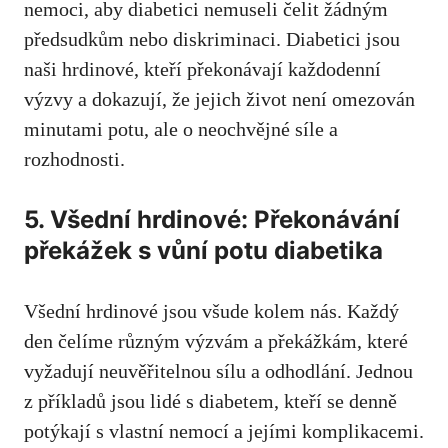
nemoci, aby diabetici nemuseli⁤ čelit žádným
předsudkům⁤ nebo diskriminaci. Diabetici jsou
naši hrdinové, kteří překonávají každodenní
výzvy ⁢a dokazují, že jejich⁤ život není omezován
minutami potu,⁤ ale o neochvějné síle a
rozhodnosti.
5. Všední hrdinové: Překonávání
překážek‌ s vůní potu diabetika
Všední hrdinové jsou všude⁣ kolem nás. ⁢Každý
den čelíme různým výzvám a⁢ překážkám, které
vyžadují neuvěřitelnou sílu ⁣a odhodlání. Jednou
z příkladů ⁢jsou lidé‍ s diabetem, kteří se denně
potýkají ⁢s vlastní nemocí ⁤a⁢ jejími komplikacemi.⁢