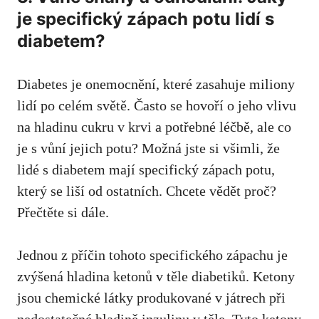
je specifický zápach potu lidí s​
diabetem?
Diabetes ⁣je onemocnění, které zasahuje miliony
lidí po celém světě.‍ Často se hovoří o jeho vlivu
na​ hladinu cukru‍ v krvi a ⁣potřebné‍ léčbě, ale co
je ⁤s vůní jejich potu? Možná jste si ‌všimli, že
lidé⁣ s diabetem ‌mají specifický zápach potu,
který se liší​ od ostatních.⁤ Chcete ​vědět proč?
Přečtěte si⁣ dále.
Jednou z ⁤příčin tohoto ⁢specifického zápachu je
zvýšená⁢ hladina ketonů ​v těle diabetiků. ⁤Ketony
jsou chemické látky produkované v játrech⁢ při
nedostatečné​ hladině inzulinu v těle.⁤ Tyto ketony