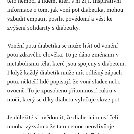
této nemoci‍ a ⁣lidem, kteří s ní žijí. Inspirativní
informace o tom, jak voní pot diabetika, mohou ​
vzbudit ⁣empatii, posílit ⁢povědomí a vést ke
zvýšení solidarity s diabetiky.
Vonění potu ⁣diabetika se může lišit od vonění⁣
potu‌ zdravého ⁢člověka. To je dáno změnami v
metabolismu těla, ⁤které​ jsou ⁢spojeny ⁣s diabetem.
I když ​každý diabetik může ‍mít⁤ odlišný zápach
potu, někteří ​lidé popisují, že voní sladce⁤ nebo
ovocně. ⁤To je způsobeno přítomností cukru v
⁤moči, který se ‍díky diabetu vylučuje⁤ skrze pot.
Je⁢ důležité ⁢si ⁤uvědomit, že‍ diabetici musí⁣ čelit
mnoha výzvám a ⁣že ⁤tato nemoc neovlivňuje