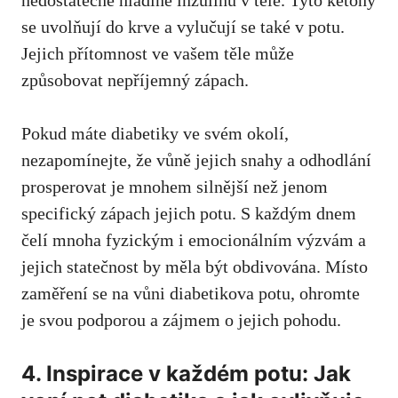
se uvolňují do krve a vylučují se také v potu.
⁢Jejich přítomnost⁢ ve vašem​ těle⁣ může
způsobovat nepříjemný zápach.
Pokud máte‌ diabetiky ve svém okolí,
nezapomínejte, že vůně jejich snahy a odhodlání
prosperovat je mnohem silnější‌ než⁢ jenom
specifický zápach‌ jejich potu. S každým dnem
čelí mnoha​ fyzickým i⁢ emocionálním výzvám a​
jejich statečnost by‍ měla ⁣být obdivována. Místo‍
zaměření​ se na vůni⁣ diabetikova potu, ohromte
je svou podporou a zájmem o‍ jejich pohodu.
4. Inspirace v každém potu: Jak