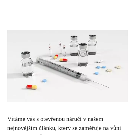
Vítáme vás s otevřenou náručí v‍ našem
nejnovějším⁣ článku, který se ⁤zaměřuje na​ vůni‌