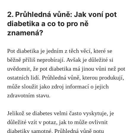
2. Průhledná vůně: Jak voní ⁤pot‌
diabetika a⁢ co to pro ně
znamená?
Pot diabetika je jedním ⁤z těch věcí, které ⁢se
⁤běžně‌ příliš neprobírají. Avšak je důležité si
uvědomit, že pot diabetika⁤ má jinou vůni⁢ než pot
ostatních lidí. Průhledná vůně, kterou produkují,
⁣může sloužit jako zdroj‍ informací⁢ o jejich
zdravotním stavu. ⁣
Jelikož se diabetes ⁤velmi často vyskytuje, je
⁣důležité vzít v potaz, ⁤jak to může⁤ ovlivnit
diabetiky ⁤samotné. Průhledná vůně⁣ potu⁣