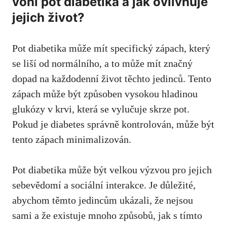
voní pot‍ diabetika a⁤ jak ⁢ovlivňuje
jejich život?
Pot‍ diabetika může mít specifický​ zápach, který
‌se ​liší od normálního, a⁤ to může mít značný
dopad na⁣ každodenní život těchto jedinců. Tento
zápach může⁢ být způsoben vysokou hladinou
glukózy v krvi, která ⁢se vylučuje skrze pot.
Pokud je‌ diabetes správně kontrolován, může být
tento zápach minimalizován.
Pot diabetika‌ může být velkou ‌výzvou pro jejich
sebevědomí a sociální interakce. Je⁤ důležité, ​
abychom těmto ‌jedincům ukázali,‍ že⁣ nejsou
sami a ‍že‍ existuje mnoho způsobů, jak s tímto