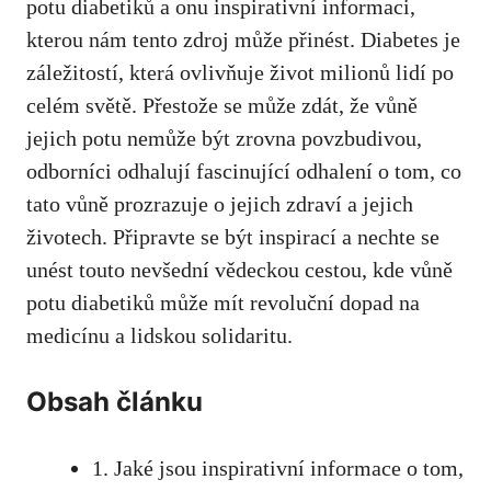
potu diabetiků a onu⁢ inspirativní informaci,
kterou nám tento zdroj může přinést. Diabetes​ je
záležitostí, ‍která ovlivňuje život ‍milionů lidí po
celém světě.​ Přestože se‍ může zdát,‍ že vůně
jejich ‍potu nemůže být zrovna povzbudivou,
odborníci odhalují fascinující odhalení o tom, co
tato ⁣vůně prozrazuje o jejich zdraví a ‍jejich
životech. Připravte se být inspirací a nechte se
unést touto nevšední vědeckou cestou,⁤ kde⁣ vůně
potu diabetiků může mít revoluční⁣ dopad na
medicínu a ⁢lidskou solidaritu.
Obsah ‌článku
1. ⁤Jaké jsou inspirativní informace o⁤ tom,