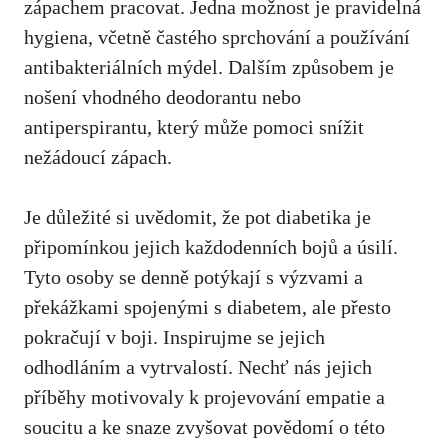
zápachem pracovat. Jedna možnost je‍ pravidelná
hygiena,‌ včetně ‌častého sprchování a používání
antibakteriálních mýdel. Dalším způsobem je
nošení vhodného deodorantu nebo
antiperspirantu,‌ který může pomoci⁣ snížit
nežádoucí zápach.
Je důležité si uvědomit, že pot‍ diabetika je
připomínkou jejich každodenních bojů‌ a ⁣úsilí.
Tyto⁤ osoby se denně potýkají s výzvami a
překážkami⁤ spojenými s diabetem, ale přesto
pokračují v boji. Inspirujme se jejich
odhodláním a vytrvalostí. Nechť nás ⁤jejich
příběhy motivovaly k ‍projevování empatie a
soucitu a‌ ke snaze​ zvyšovat povědomí‍ o této