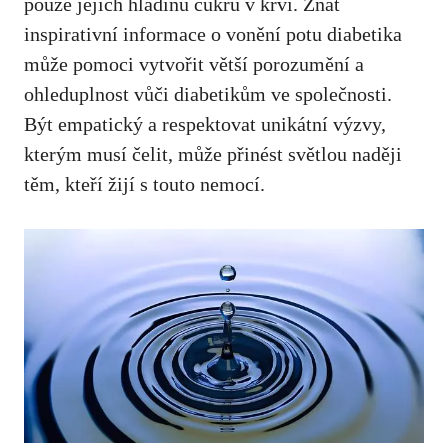
pouze jejich hladinu ⁢cukru v krvi. Znát
inspirativní informace o vonění potu diabetika
může⁣ pomoci vytvořit větší porozumění a‍
ohleduplnost vůči diabetikům ve společnosti.‌
Být⁤ empatický a‌ respektovat unikátní výzvy,
kterým musí⁣ čelit, může přinést světlou naději
těm, kteří žijí s touto nemocí.