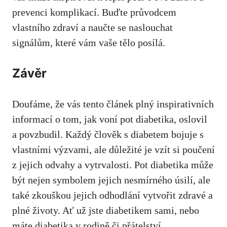
prevenci komplikací. ⁤Buďte průvodcem
vlastního⁢ zdraví a naučte ‍se naslouchat
signálům, které vám vaše tělo ⁣posílá.
Závěr
Doufáme,‌ že vás tento článek plný inspirativních
‍informací o tom, jak voní​ pot diabetika, ⁣oslovil⁤
a povzbudil. Každý⁣ člověk s diabetem bojuje s
vlastními výzvami, ale důležité je vzít si poučení
​z jejich odvahy a vytrvalosti. Pot diabetika může
být nejen symbolem jejich ⁣nesmírného ‍úsilí, ale
také zkouškou‌ jejich odhodlání vytvořit​ zdravé‌ a
plné životy. Ať už jste diabetikem sami, nebo‌
máte⁢ diabetika v rodině či přátelství,