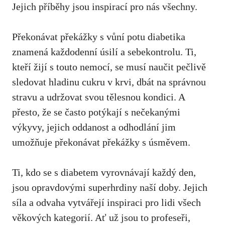
Jejich příběhy jsou ‍inspirací pro ‍nás všechny.
Překonávat překážky s vůní potu diabetika
znamená každodenní​ úsilí a sebekontrolu. Ti,
kteří žijí s touto nemocí,⁤ se ‌musí naučit pečlivě
sledovat hladinu cukru v krvi, dbát na správnou
stravu a udržovat​ svou​ tělesnou kondici. A
přesto, že se‍ často potýkají s nečekanými
výkyvy, jejich oddanost ⁢a odhodlání jim
umožňuje překonávat překážky s ‌úsměvem.
Ti, kdo⁣ se s diabetem vyrovnávají každý den,
jsou opravdovými superhrdiny ⁣naší doby. Jejich
síla‌ a odvaha​ vytvářejí⁢ inspiraci pro lidi všech
věkových‌ kategorií.⁤ Ať už jsou⁤ to profeseři,