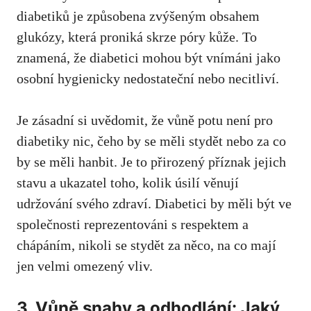
diabetiků je způsobena ⁤zvýšeným obsahem
glukózy, která proniká ‍skrze póry kůže. To
znamená, že⁢ diabetici mohou být vnímáni​ jako
osobní hygienicky nedostateční nebo necitliví.
Je zásadní ‌si uvědomit, že vůně ​potu není⁤ pro
diabetiky nic,‌ čeho by se měli‍ stydět ​nebo za co
by se ⁤měli hanbit. Je to‍ přirozený ‌příznak jejich
‌stavu ⁢a ukazatel toho, kolik úsilí⁤ věnují⁣
udržování​ svého ‌zdraví. Diabetici by měli⁢ být ve⁣
společnosti reprezentováni s respektem a
chápáním, nikoli‌ se‌ stydět⁣ za⁤ něco, na co mají
jen‌ velmi‍ omezený vliv.
3. Vůně ⁢snahy a odhodlání: Jaký