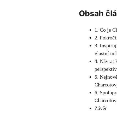
Obsah čl
1. Co je C
2. Pokroči
3. Inspiru
vlastní no
4. Návrat 
perspektiv
5. Nejnově
Charcotov
6. Spolupr
Charcotov
Závěr