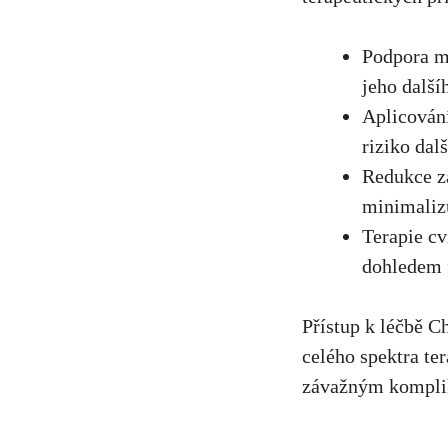
Podpora ​m
jeho další
Aplicování
riziko dalš
Redukce zá
minimalizu
Terapie cv
dohledem 
Přístup k ‍léčbě C
celého spektra te
závažným komplika