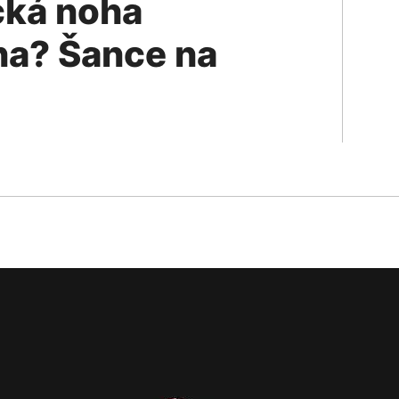
cká noha
na? Šance na