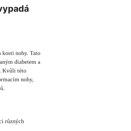
k vypadá
a kosti nohy. Tato
vaným diabetem a
. Kvůli této
formacím nohy,
ů.
ci různých