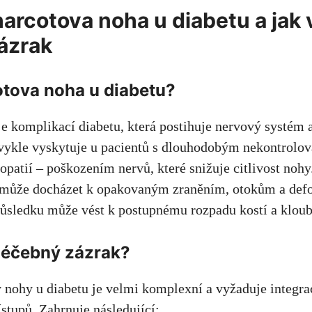
Charcotova‍ noha⁤ u diabetu a ja
ázrak
otova noha ⁢u diabetu?
‍ komplikací diabetu, která postihuje⁣ nervový systém ‍
vykle vyskytuje u pacientů s dlouhodobým nekontrolo
opatií – poškozením ⁣nervů, které snižuje citlivost nohy
i může docházet k opakovaným zraněním, ​otokům‌ a de
ůsledku může vést
k postupnému rozpadu kostí a kloub
léčebný zázrak?
nohy u ​diabetu je velmi komplexní a vyžaduje⁣ integra
ístupů. Zahrnuje následující: