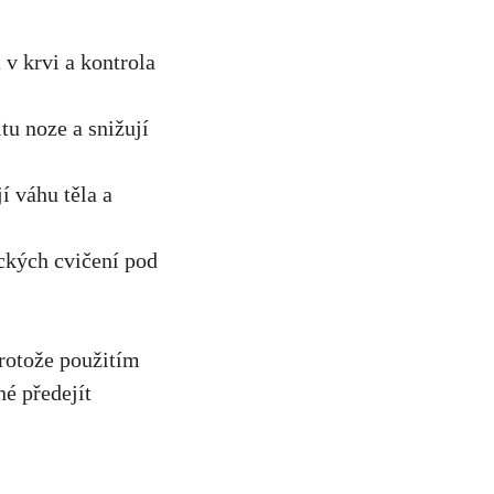
v⁤ krvi a kontrola
tu noze a snižují
í váhu těla a
ických cvičení pod
protože použitím
né předejít