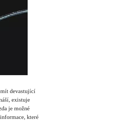
ít ‌devastující
náší, existuje
 zda je možné
 informace, které‌