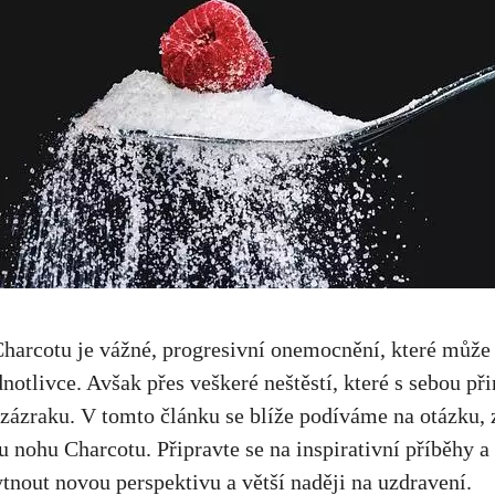
Charcotu je vážné, progresivní onemocnění, které může m
notlivce. Avšak‍ přes veškeré neštěstí, ‌které s sebou při
zázraku. V tomto ⁤článku se blíže podíváme na otázku,
u nohu Charcotu. Připravte se⁢ na ⁤inspirativní příběhy a
out novou perspektivu a větší naději na uzdravení.