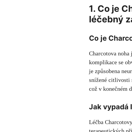
1. Co je⁤ 
léčebný z
Co je ‌Charc
Charcotova noha je
komplikace se ob
je ‌způsobena neur
snížené citlivost
což v
konečném d
Jak vypadá 
Léčba Charcotovy 
terapeutických př