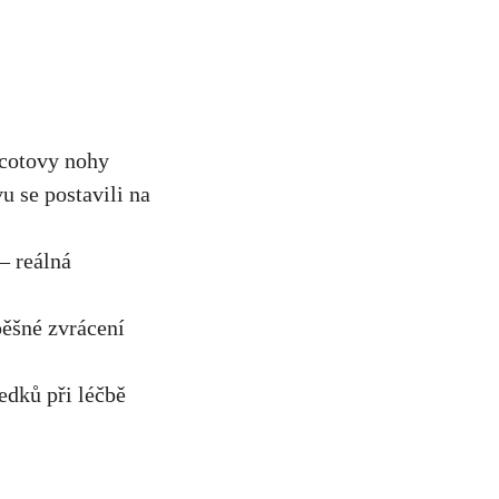
rcotovy nohy
u se postavili na
– reálná
ěšné ​zvrácení
edků při léčbě