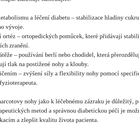
etabolismu a léčení diabetu‍ – stabilizace hladiny cukru 
ho vývoje.
 ortéz – ortopedických pomůcek, které přidávají stabili
ích ‌zranění.
těže – používání berlí nebo chodidel, ‌která přerozděluj
jí‌ tlak na postižené nohy a klouby.
ičením – zvýšení‍ síly a flexibility nohy pomocí specif
fyzioterapeuta.
harcotovy nohy jako k léčebnému zázraku‌ je důležitý, ‍
rapeutických⁤ metod a správnou diabetickou péčí je mož
cím a zlepšit kvalitu života ‌pacienta.