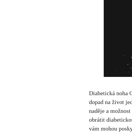
Diabetická ⁤noha 
dopad na⁤ život jed
naděje a možnost 
obrátit diabeticko
vám mohou poskytn