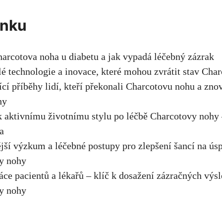
ánku
harcotova noha u diabetu a jak vypadá léčebný zázrak
lé technologie a inovace, které mohou zvrátit⁤ stav Cha
jící příběhy lidí, kteří překonali Charcotovu nohu a znov
hy
k aktivnímu životnímu stylu po léčbě ⁢Charcotovy nohy 
a
jší výzkum a léčebné postupy pro zlepšení ​šancí na úsp
y nohy
áce pacientů a lékařů – klíč k dosažení zázračných výsl
y nohy