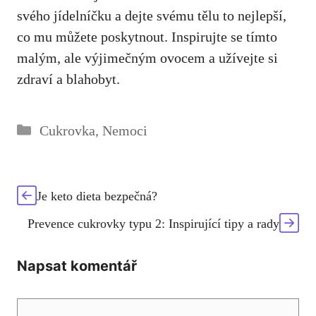
svého jídelníčku a dejte svému tělu⁣ to nejlepší,
co mu​ můžete ⁣poskytnout. ‌Inspirujte se tímto
malým, ale výjimečným ovocem a užívejte si
zdraví a blahobyt.
Rubriky
Cukrovka
,
Nemoci
Je keto dieta bezpečná?
Prevence cukrovky typu 2: Inspirující tipy a rady
Napsat komentář
Komentář