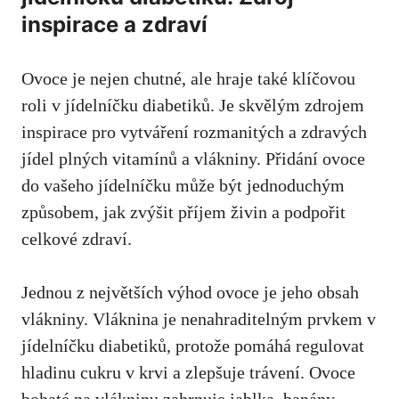
inspirace a zdraví
Ovoce je nejen chutné, ale hraje také klíčovou
‍roli v jídelníčku diabetiků. Je skvělým zdrojem
inspirace⁢ pro vytváření rozmanitých a zdravých
jídel plných vitamínů a vlákniny. ⁢Přidání ovoce
do vašeho jídelníčku může být ‌jednoduchým
způsobem, jak zvýšit příjem živin a podpořit
celkové zdraví.
Jednou z největších výhod ovoce je⁤ jeho‌ obsah
vlákniny. Vláknina je nenahraditelným prvkem ⁤v
jídelníčku diabetiků, protože pomáhá regulovat
hladinu cukru v krvi a ​zlepšuje trávení. Ovoce
bohaté na vlákninu ⁤zahrnuje jablka, banány,