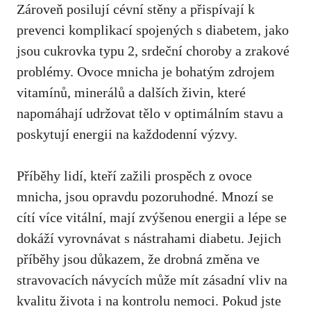
Zároveň ⁣posilují cévní stěny a přispívají ⁣k
prevenci komplikací spojených s diabetem, jako
jsou cukrovka typu ‍2, srdeční choroby a⁤ zrakové
problémy. Ovoce mnicha je bohatým zdrojem
vitamínů,‌ minerálů a ⁤dalších živin, které
napomáhají udržovat tělo v optimálním stavu a
poskytují energii na každodenní výzvy.
Příběhy lidí, kteří ‍zažili prospěch z ovoce
mnicha, jsou opravdu pozoruhodné. Mnozí se⁣
cítí více vitální, mají zvýšenou energii a lépe⁣ se
⁢dokáží vyrovnávat ⁤s nástrahami diabetu. Jejich
příběhy jsou důkazem, že drobná změna ve
stravovacích návycích může mít zásadní vliv na​
kvalitu života​ i na kontrolu ⁢nemoci. Pokud jste