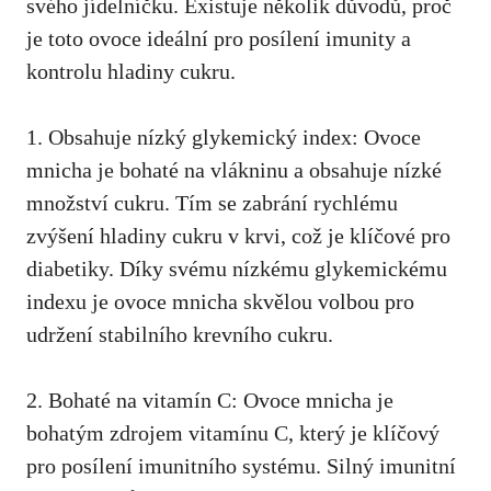
svého jídelníčku. Existuje několik důvodů, proč
je toto ovoce ideální pro‍ posílení imunity a
kontrolu hladiny‌ cukru.
1. Obsahuje ⁤nízký glykemický index: Ovoce​
mnicha je bohaté na vlákninu a obsahuje nízké
množství cukru. Tím se zabrání rychlému
zvýšení hladiny cukru v krvi,
což je klíčové pro
diabetiky
. Díky svému ‌nízkému glykemickému⁢
indexu je ovoce mnicha skvělou volbou pro
‍udržení​ stabilního ​krevního cukru.
2. Bohaté na vitamín C: Ovoce mnicha je
bohatým zdrojem​ vitamínu C, který je klíčový
pro posílení imunitního systému. Silný imunitní⁢