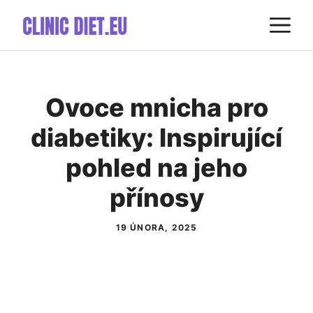
Přeskočit
M
na
obsah
Ovoce mnicha pro
diabetiky: Inspirující
pohled na jeho
přínosy
19 ÚNORA, 2025