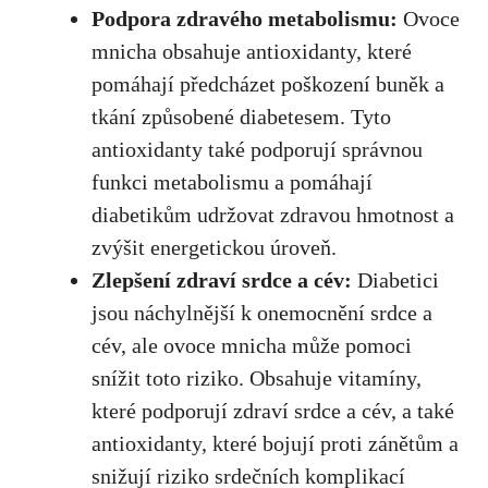
Podpora zdravého metabolismu:
Ovoce
mnicha obsahuje antioxidanty, které
pomáhají předcházet poškození buněk a
tkání způsobené diabetesem. Tyto
antioxidanty také ⁣podporují správnou
funkci metabolismu a‌ pomáhají
diabetikům udržovat zdravou hmotnost ‍a
zvýšit energetickou úroveň.
Zlepšení zdraví srdce a cév:
Diabetici‌
jsou náchylnější k onemocnění‍ srdce a
cév, ale⁢ ovoce mnicha⁤ může pomoci
snížit toto riziko. Obsahuje vitamíny,‌
které⁣ podporují zdraví srdce a⁢ cév, a také
antioxidanty, které ⁤bojují proti zánětům a
snižují riziko srdečních komplikací