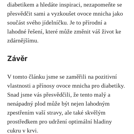
‌diabetikem⁢ a hledáte inspiraci, ⁣nezapomeňte se
přesvědčit sami a vyzkoušet ovoce mnicha jako
součást svého jídelníčku. Je‌ to přírodní a
lahodné řešení,‌ které ‍může změnit váš život ke
zdárnějšímu. ⁤
Závěr
V‍ tomto ​článku​ jsme ⁣se zaměřili na​ pozitivní
vlastnosti a⁤ přínosy ovoce⁣ mnicha pro diabetiky.
Snad jsme vás přesvědčili, že tento malý a
nenápadný plod může být ⁣nejen lahodným
zpestřením vaší stravy, ale také skvělým
prostředkem pro udržení optimální hladiny
cukru ⁣v krvi.