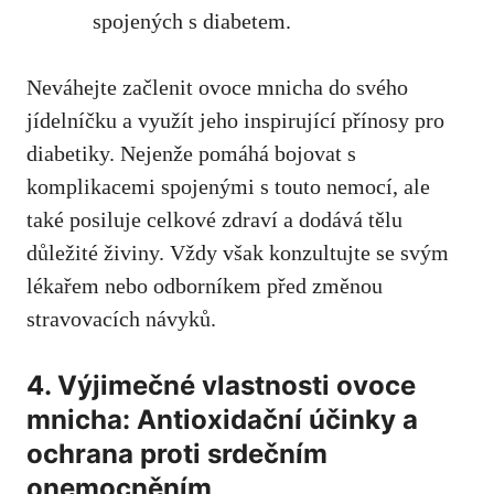
spojených ⁤s diabetem.
Neváhejte začlenit ovoce mnicha do svého
jídelníčku ⁣a využít jeho inspirující přínosy pro
diabetiky. ‍Nejenže pomáhá bojovat s
komplikacemi​ spojenými s touto nemocí, ale
také posiluje celkové‌ zdraví a dodává ‌tělu
důležité živiny.⁤ Vždy však konzultujte se svým
lékařem nebo odborníkem před změnou
stravovacích ‍návyků.
4. Výjimečné⁣ vlastnosti ovoce
mnicha: Antioxidační⁢ účinky a
ochrana proti⁤ srdečním
onemocněním