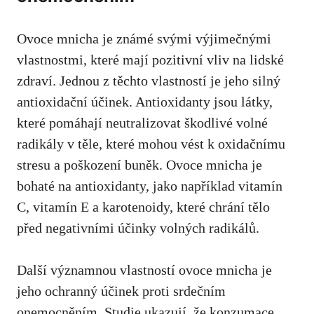
Ovoce mnicha je známé svými výjimečnými
vlastnostmi, které mají pozitivní vliv na ⁢lidské
zdraví. Jednou z těchto vlastností je jeho silný
antioxidační účinek.​ Antioxidanty jsou látky,
které pomáhají neutralizovat škodlivé ​volné
⁤radikály v těle,‍ které mohou vést‍ k​ oxidačnímu
stresu a poškození buněk. Ovoce mnicha je
bohaté na antioxidanty, jako například vitamín
C, vitamín ​E a karotenoidy,‍ které chrání tělo
před negativními účinky volných radikálů.
Další významnou vlastností ovoce mnicha je
jeho ochranný účinek ‌proti srdečním
onemocněním. Studie ​ukazují, že⁤ konzumace