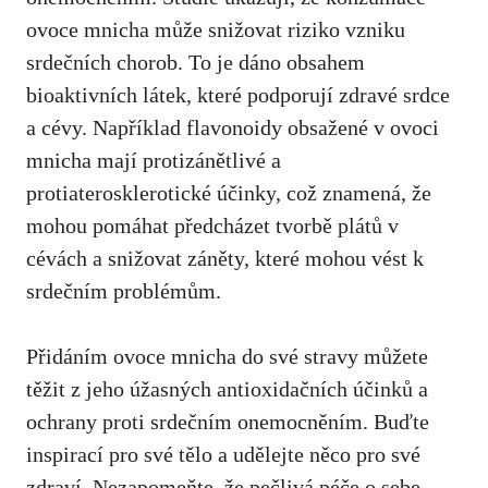
ovoce mnicha může​ snižovat riziko vzniku
srdečních chorob. To je dáno obsahem
bioaktivních látek, které podporují ‍zdravé srdce
a cévy. Například flavonoidy ⁣obsažené v ovoci
mnicha mají protizánětlivé a
protiaterosklerotické účinky, což znamená, že
mohou pomáhat předcházet tvorbě plátů v
cévách a snižovat záněty, které mohou vést k
srdečním problémům.
Přidáním ovoce mnicha do své stravy můžete
těžit z jeho úžasných antioxidačních účinků a
ochrany proti srdečním onemocněním. Buďte
inspirací pro své tělo a udělejte něco⁤ pro své
zdraví. Nezapomeňte, že pečlivá péče o sebe