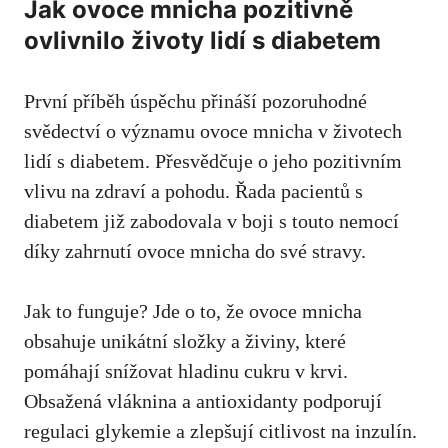
Jak ovoce mnicha pozitivně
ovlivnilo životy lidí s diabetem
První příběh úspěchu‍ přináší‍ pozoruhodné
svědectví o významu ⁤ovoce mnicha v životech⁣
lidí s diabetem. Přesvědčuje o ⁤jeho pozitivním
vlivu na zdraví a pohodu. Řada pacientů s
diabetem již⁤ zabodovala v boji s touto nemocí
díky ⁤zahrnutí​ ovoce mnicha do⁣ své stravy.
Jak to funguje? Jde o to,⁢ že⁤ ovoce mnicha
obsahuje unikátní složky a živiny, které‍
pomáhají snížovat hladinu cukru v‌ krvi.
Obsažená vláknina a antioxidanty podporují
regulaci glykemie a zlepšují citlivost na inzulín.