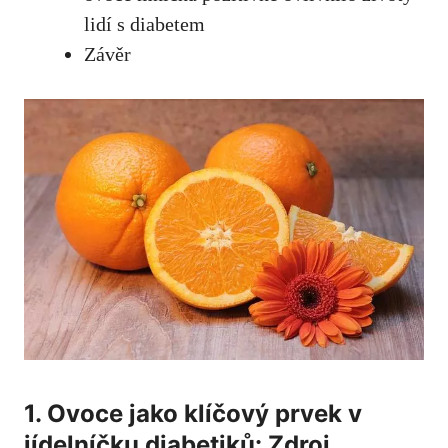
lidí s diabetem
Závěr
1. ⁣Ovoce ‍jako klíčový prvek v
jídelníčku diabetiků: Zdroj