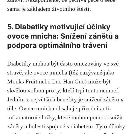
sama ​je základem životního⁣ štěstí.
5. Diabetiky motivující⁢ účinky⁤
ovoce mnicha: Snížení‍ zánětů‍ a
podpora optimálního trávení
Diabetiky mohou​ být často omezovány ⁤ve‍ své
⁢stravě, ale‌ ovoce mnicha (též nazývané jako
Monks Fruit nebo Luo Han Guo) ‌může ⁢být
skvělou volbou⁤ pro ty, kteří trpí touto nemocí.
Jedním z největších benefity je snížení zánětů v
těle. Ovoce mnicha obsahuje přírodní anti-
inflamatorní složky,
které mohou pomoci snížit
záněty
a bolesti spojené s diabetem. Tyto účinky