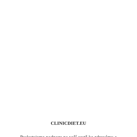
CLINICDIET.EU
Poskytujeme podporu na vaší cestě ke zdravému a