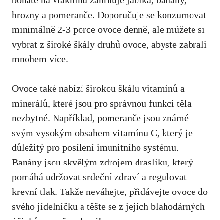
hrozny a pomeranče. Doporučuje se ⁤konzumovat
minimálně 2-3 porce ovoce denně, ale můžete si
vybrat z široké škály ​druhů ovoce, abyste‍ zabrali
mnohem více.
Ovoce také nabízí širokou​ škálu vitamínů a
minerálů, ⁢které jsou pro ⁢správnou funkci těla
nezbytné. Například, pomeranče jsou známé
‌svým vysokým obsahem‌ vitamínu C, který je
důležitý pro posílení imunitního systému.
Banány jsou skvělým zdrojem draslíku, který
pomáhá udržovat srdeční zdraví ⁢a ⁤regulovat​
krevní tlak. Takže neváhejte, přidávejte ovoce do
svého jídelníčku a těšte se z jejich blahodárných‍