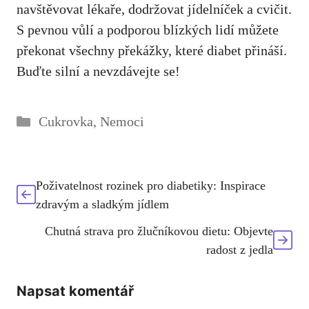
navštěvovat lékaře, dodržovat jídelníček a⁣ cvičit.
S ⁣pevnou vůlí⁤ a podporou blízkých lidí můžete
překonat ⁢všechny překážky, které diabet přináší.⁢
Buďte ​silní a nevzdávejte se!
Rubriky
Cukrovka
,
Nemoci
Poživatelnost rozinek pro diabetiky: Inspirace
zdravým a sladkým jídlem
Chutná strava pro žlučníkovou dietu: Objevte
radost z jedla
Napsat komentář