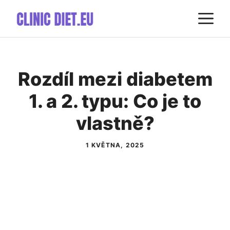
Přeskočit
M
na
obsah
Rozdíl mezi diabetem
1. a 2. typu: Co je to
vlastně?
1 KVĚTNA, 2025