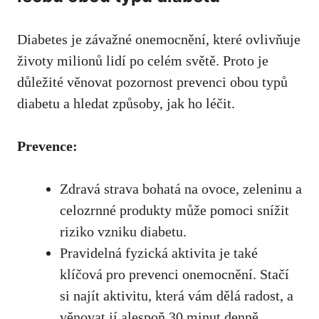
Diabetes je závažné onemocnění, které ovlivňuje
⁣životy milionů lidí po celém světě.⁢ Proto je
důležité věnovat pozornost prevenci obou typů
diabetu a hledat způsoby, jak ho léčit.
Prevence:
Zdravá strava‌ bohatá na ovoce, zeleninu a
celozrnné produkty může pomoci snížit‌
riziko ⁣vzniku diabetu.
Pravidelná‍ fyzická aktivita⁤ je také
klíčová pro⁣ prevenci onemocnění. ​Stačí
‍si najít‍ aktivitu, která​ vám dělá ‍radost, a
věnovat jí‌ alespoň 30 minut denně.