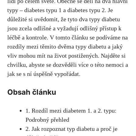
⁤lidí po​ celém světě. Obecně se dělí ‌na⁢ dva hlavní
typy – ⁣diabetes⁤ typu 1 a diabetes typu 2. Je
důležité si uvědomit, ​že tyto dva typy diabetu
jsou zcela⁢ odlišné a vyžadují odlišný přístup k
léčbě a‍ kontrole. V tomto článku se ‌podíváme na
rozdíly mezi těmito dvěma typy diabetu a jaký
vliv ⁤mohou mít na život postižených. Najděte si
chvilku, abyste se dozvěděli více o této nemoci a
jak⁣ se s ní úspěšně vypořádat.
Obsah článku
1. Rozdíl mezi diabetem 1. a 2. typu:
Podrobný přehled
2. Jak rozpoznat typ diabetu a proč je