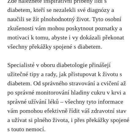
Zde naleznete inspirativní příběhy lidí s
diabetem, kteří se‌ nezalekli své diagnózy a
naučili se žít plnohodnotný život. ​Tyto osobní
zkušenosti vám mohou⁣ poskytnout poznatky a
motivaci k tomu, abyste i vy dokázali překonat
všechny překážky ‍spojené s diabetem.
Specialisté v oboru diabetologie přinášejí
užitečné tipy a rady, jak přistupovat k životu s
diabetem. Od správného stravování a cvičení‍ až
po správné monitorování ​hladiny cukru v krvi a
správné užívání léků – všechny tyto informace
vám ⁤pomohou efektivně ‍řídit váš zdravotní stav
a užívat si plného života, i přes překážky spojené
s touto​ nemocí.