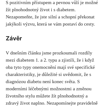
S pozitivním přístupem a ‌pevnou vůlí je možné
žít plnohodnotný život i s ⁣diabetem.
Nezapomeňte, že jste silní a schopní překonat​
jakýkoli výzvu, která ⁤se vám postaví do cesty.
Závěr
V dnešním článku jsme prozkoumali rozdíly
mezi diabetem 1. a ‌2. typu a ‌zjistili, že i‍ když
oba tyto typy onemocnění mají své specifické
⁢charakteristiky, je důležité si uvědomit, že ⁣s
diagnózou diabetu ‌není konec světa. S
moderními ⁢léčebnými⁤ možnostmi a‍ změnou
životního stylu můžete žít⁤ plnohodnotný a
zdravý⁣ život naplno. Nezapomínejte pravidelně