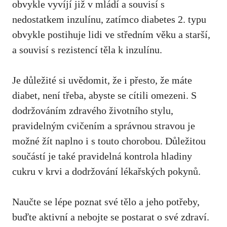
obvykle​ vyvíjí již v mládí a souvisí s
nedostatkem inzulínu, zatímco diabetes 2. ​typu
obvykle postihuje lidi ​ve středním věku a⁣ starší,
a souvisí s rezistencí těla k inzulínu.
Je důležité⁣ si uvědomit, že i přesto, že máte
diabet, není třeba, abyste se cítili omezeni. S⁣
dodržováním⁢ zdravého životního stylu
,
pravidelným ⁢cvičením a správnou ‍stravou je
možné žít naplno i s touto chorobou. ⁢Důležitou
součástí je také pravidelná kontrola hladiny
cukru⁤ v krvi a⁣ dodržování lékařských pokynů.
Naučte se lépe‌ poznat své ⁢tělo a jeho potřeby,
buďte aktivní a nebojte se⁣ postarat⁣ o své zdraví.⁤