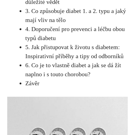
důležité vědět
3. Co způsobuje⁢ diabet ​1. a 2. typu a jaký
mají vliv na tělo
4. Doporučení pro prevenci a léčbu obou
typů diabetu
5. ‍Jak přistupovat k životu s diabetem:
Inspirativní příběhy a tipy od odborníků
6.​ Co je to⁤ vlastně diabet a jak se⁤ dá žít
naplno i s touto⁣ chorobou?
Závěr