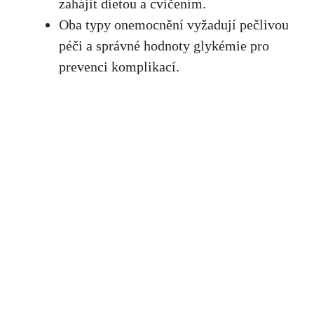
zahájit dietou a​ cvičením.
Oba typy onemocnění vyžadují pečlivou
péči ⁢a​ správné hodnoty glykémie⁢ pro
prevenci komplikací.