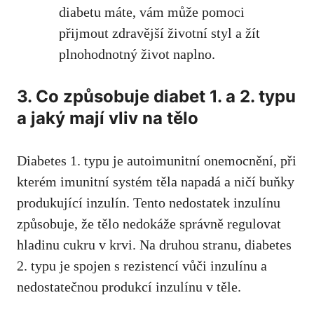
diabetu máte, ⁤vám může pomoci
přijmout⁢ zdravější životní styl a⁣ žít
plnohodnotný ⁤život‌ naplno.
3. Co způsobuje diabet 1. a 2. typu
a ⁣jaký mají vliv​ na tělo
Diabetes 1. ‍typu je autoimunitní ​onemocnění, při
kterém imunitní systém těla napadá a ⁢ničí buňky
produkující inzulín. Tento nedostatek ‍inzulínu
způsobuje,⁤ že tělo nedokáže správně regulovat
hladinu‍ cukru v‌ krvi. Na‍ druhou stranu, diabetes
2.​ typu je spojen s‍ rezistencí vůči inzulínu​ a
⁣nedostatečnou produkcí inzulínu v⁣ těle.