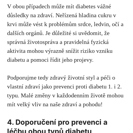
V obou případech může mít ⁣diabetes vážné
důsledky na zdraví. Neřízená⁣ hladina cukru v
krvi může vést k problémům srdce, ledvin, očí ‍a‍
dalších orgánů. Je důležité‌ si uvědomit, že⁢
správná životospráva a pravidelná‌ fyzická
aktivita mohou výrazně snížit riziko vzniku
‍diabetu a pomoci​ řídit jeho projevy.
Podporujme tedy​ zdravý životní styl a péči o
vlastní zdraví jako prevenci proti diabetu 1. i 2.
typu. Malé změny v každodenním životě mohou
mít velký vliv na naše zdraví ‍a ⁢pohodu!
4. Doporučení pro prevenci a
léčbu obou typů diabetu