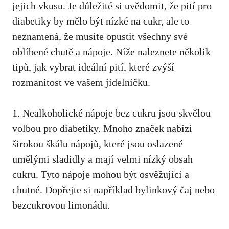
jejich vkusu. Je důležité si uvědomit, ‌že pití ​pro‌
diabetiky⁤ by mělo být​ nízké ⁢na ‌cukr, ale to
neznamená,‌ že musíte‍ opustit všechny své
oblíbené chutě a nápoje. Níže ⁤naleznete ​několik
tipů,‌ jak vybrat⁢ ideální pití, které zvýší ​
rozmanitost ve ‍vašem jídelníčku.
1. Nealkoholické nápoje bez cukru⁢ jsou ⁤skvělou
volbou pro diabetiky. Mnoho značek⁢ nabízí
širokou škálu⁣ nápojů, které jsou‍ oslazené‌
umělými sladidly ⁣a mají velmi nízký obsah
cukru. Tyto‌ nápoje‌ mohou⁣ být osvěžující a
‌chutné. Dopřejte⁤ si například​ bylinkový čaj nebo
bezcukrovou​ limonádu.