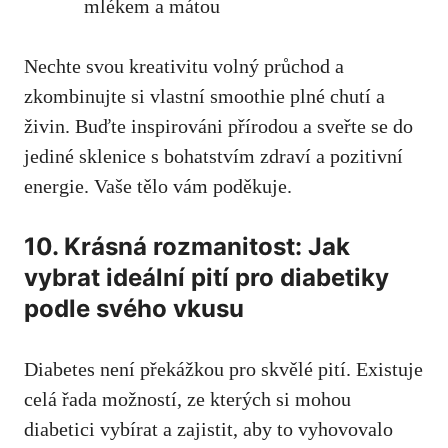
mlékem a mátou
Nechte svou ‍kreativitu volný⁤ průchod a
zkombinujte ‍si vlastní smoothie⁤ plné chutí a
živin. Buďte inspirováni přírodou a sveřte⁣ se do
jediné sklenice s bohatstvím zdraví a pozitivní
energie. Vaše tělo⁣ vám poděkuje.
10. Krásná rozmanitost: Jak
⁤vybrat ideální pití pro diabetiky
podle svého vkusu
Diabetes není⁤ překážkou ‍pro skvělé pití. ​Existuje
celá řada možností, ze kterých si ⁤mohou
diabetici vybírat a zajistit, aby to vyhovovalo