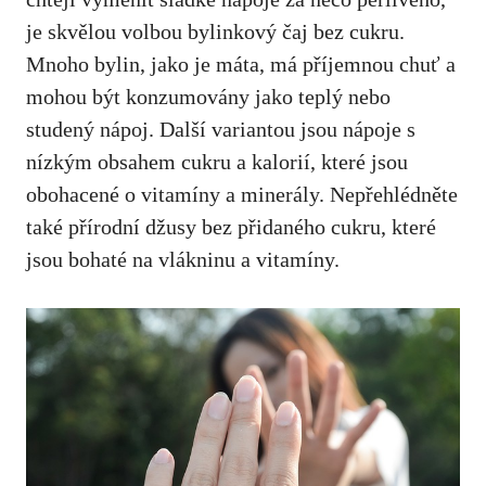
je ‌skvělou ​volbou bylinkový⁤ čaj ‍bez cukru.‌
Mnoho bylin, jako je máta,‌ má příjemnou ⁢chuť a​
mohou být konzumovány ‌jako teplý nebo
studený nápoj. Další variantou jsou nápoje s
nízkým‌ obsahem cukru a kalorií, které jsou
⁣obohacené o vitamíny a ⁣minerály. Nepřehlédněte
také přírodní ‌džusy bez přidaného cukru, které
jsou bohaté na​ vlákninu⁢ a vitamíny.