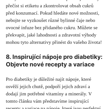
přečíst‍ si ⁢etiketu a‌ zkontrolovat‍ obsah cukrů
před⁣ konzumací. Pokud hledáte nové možnosti,
nebojte se vyzkoušet‍ různé bylinné čaje nebo​
ovocné infuze⁣ bez‌ přidaného cukru. Můžete se
překvapit, jaké lahodnosti a zdravotní výhody
mohou tyto alternativy⁤ přinést do ‌vašeho života!
8. Inspirující nápoje ⁢pro diabetiky:
Objevte nové recepty⁣ a variace
Pro diabetiky je ​důležité najít nápoje, které
osvěží jejich chutě, ⁤podpoří jejich ⁣zdraví a
dodají jim⁤ potřebné vitamíny a minerály. V
tomto článku vám ‍představíme inspirující
⁢recepty a ⁣variace na nápoje, které jsou‌ perfektní