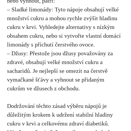
⁣nebo vyhnout, ​patří:
– ‍Sladké ‍limonády: Tyto nápoje obsahují velké
množství cukru a mohou rychle zvýšit hladinu
cukru‌ v krvi.⁣ Vyhledejte alternativy s⁣ nízkým
obsahem ‍cukru, nebo si⁤ vytvořte vlastní​ domácí
limonády s příchutí čerstvého⁢ ovoce.
– Džusy: Přestože ⁣jsou džusy ⁤považovány za ​
zdravé, obsahují velké množství cukru a
sacharidů. Je nejlepší se omezit⁢ na čerstvě
‍vymačkané šťávy ⁢a⁤ vyhnout ​se přidaným⁤
cukrům‍ ve džusech⁤ z obchodu.
Dodržování těchto zásad výběru nápojů je⁢
důležitým krokem k udržení⁣ stabilní hladiny‌
cukru v krvi a celkovému zdraví diabetiků.