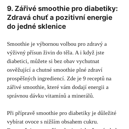
9. Zářivé smoothie pro diabetiky:
Zdravá ​chuť a⁤ pozitivní energie
do jedné sklenice
Smoothie je výbornou volbou pro zdravý a
výživný přísun‍ živin do ⁢těla. A i když jste
diabetici, můžete si bez obav vychutnat
osvěžující a chutné smoothie plné zdraví
prospěšných ingrediencí. ⁣Zde​ je 9 receptů na
zářivé ⁤smoothie, ⁤které vám dodají​ energii‌ a
správnou dávku vitamínů ​a minerálů.
Při přípravě smoothie pro diabetiky⁤ je důležité⁣
vybírat ovoce s ⁢nižším obsahem cukru.