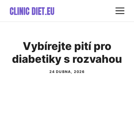
Přeskočit
M
na
obsah
Vybírejte pití pro
diabetiky s rozvahou
24 DUBNA, 2026