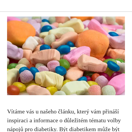
⁢Vítáme vás ⁣u našeho ⁣článku, který vám přináší
inspiraci a informace ⁣o důležitém tématu volby
⁣nápojů pro diabetiky. ⁢Být diabetikem ‌může ‍být