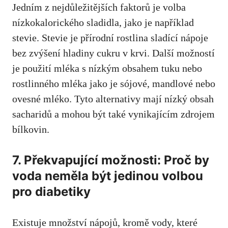
Jedním z​ nejdůležitějších faktorů je volba
nízkokalorického sladidla, jako je například
stevie. Stevie je ‌přírodní ​rostlina sladící nápoje
bez zvýšení hladiny cukru v krvi.⁢ Další ‌možností
⁣je použití mléka s nízkým obsahem tuku nebo
rostlinného mléka jako je sójové, mandlové nebo
ovesné mléko.‍ Tyto alternativy⁣ mají nízký⁢ obsah
sacharidů ​a ‍mohou být také vynikajícím zdrojem
bílkovin.
7. Překvapující možnosti:⁣ Proč by
voda ‌neměla být jedinou ​volbou
pro diabetiky
Existuje​ množství nápojů,‌ kromě vody,⁢ které‍