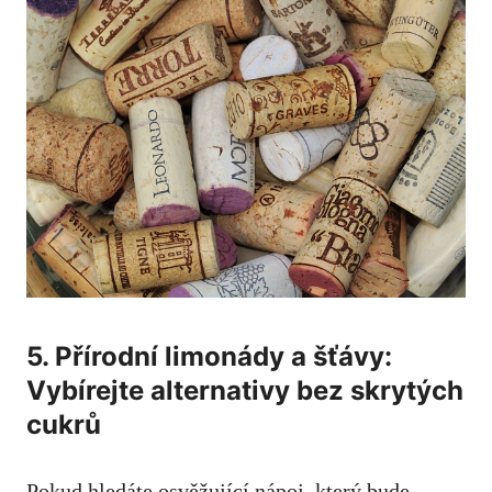
5. ‍Přírodní limonády ⁢a šťávy: ​
Vybírejte ⁣alternativy bez ⁤skrytých
cukrů
Pokud hledáte⁤ osvěžující nápoj, který bude