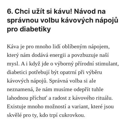
6. ‌Chci užít ⁣si kávu! Návod ⁣na
správnou volbu kávových⁢ nápojů
pro⁤ diabetiky
Káva je pro mnoho lidí oblíbeným nápojem,
‌který nám ‌dodává ⁢energii a povzbuzuje ‍naší
mysl. A ‍i když ⁣jde o ​výborný přírodní‍ stimulant,
diabetici​ potřebují být opatrní při výběru⁤
kávových nápojů. Správná⁢ volba ​si ale
neznamená, že nám musíme ​odepřít ‌tuhle
lahodnou příchuť ⁤a⁣ radost z⁢ kávového rituálu.
⁣Existuje mnoho ⁤možností a variant, které jsou
skvělé pro ty, kdo trpí cukrovkou.