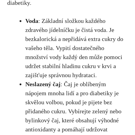
diabetiky.
Voda
: Základní složkou každého
zdravého⁣ jídelníčku je čistá⁤ voda. Je
bezkalorická a nepřidává ​extra cukry do
vašeho těla. ‌Vypití​ dostatečného
množství ‍vody​ každý den může‍ pomoci
udržet stabilní hladinu cukru v krvi a‍
zajišťuje správnou hydrataci.
Neslazený čaj
: Čaj je⁤ oblíbeným
⁣nápojem mnoha lidí a ⁢pro diabetiky ‌je
skvělou volbou, pokud je pijete bez
přidaného​ cukru. Vybírejte zelený ‍nebo
bylinkový čaj, které obsahují výhodné⁢
antioxidanty ‍a pomáhají⁣ udržovat