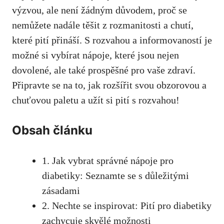
výzvou, ale není žádným⁢ důvodem, proč⁣ se
nemůžete⁢ nadále těšit z ⁣rozmanitosti a chutí,
které pití ⁤přináší. S rozvahou a⁣ informovaností je
​možné ⁣si ‌vybírat⁢ nápoje, které ⁤jsou nejen
dovolené, ale‍ také prospěšné pro vaše ⁣zdraví.
⁣Připravte se na ‍to, jak rozšířit svou obzorovou a
⁣chuťovou paletu a ‌užít si pití s rozvahou!
Obsah článku
1. ⁣Jak vybrat správné nápoje pro
diabetiky: Seznamte⁢ se s důležitými
zásadami
2.‌ Nechte ‌se inspirovat: Pití pro diabetiky
‌zachycuje skvělé možnosti