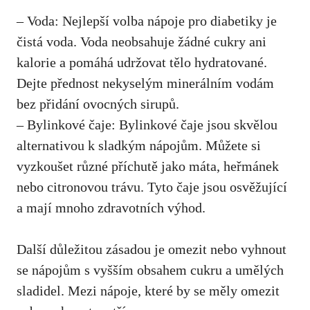
– Voda: Nejlepší‍ volba nápoje ⁢pro diabetiky je
čistá voda. Voda neobsahuje žádné cukry ‌ani
kalorie a ⁣pomáhá udržovat⁢ tělo ‍hydratované.
Dejte přednost​ nekyselým minerálním ‍vodám
bez​ přidání ovocných sirupů.
– Bylinkové​ čaje: Bylinkové⁢ čaje‍ jsou ​skvělou
alternativou k sladkým nápojům. Můžete si
vyzkoušet různé příchutě ⁤jako‌ máta, heřmánek
nebo citronovou trávu. Tyto čaje jsou osvěžující
a mají mnoho zdravotních výhod.
Další ‍důležitou zásadou je⁤ omezit nebo vyhnout
se ‌nápojům‍ s vyšším obsahem cukru a umělých
sladidel. ⁣Mezi⁣ nápoje, které ‌by​ se měly omezit