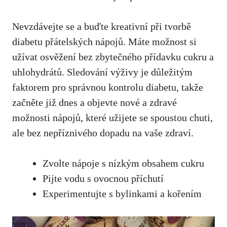
Nevzdávejte se⁤ a buďte kreativní při ‍tvorbě ​
diabetu přátelských nápojů. Máte možnost si
užívat​ osvěžení‍ bez zbytečného přídavku cukru ‍a
uhlohydrátů. Sledování výživy je důležitým
‌faktorem ‍pro správnou kontrolu diabetu, takže⁢
začněte již dnes a ⁤objevte nové⁢ a zdravé
možnosti nápojů, které ​užijete⁢ se spoustou ⁤chuti,‌
ale​ bez nepříznivého dopadu ⁤na‍ vaše⁣ zdraví.
Zvolte nápoje s nízkým obsahem cukru
Pijte vodu s ovocnou⁤ příchutí
Experimentujte​ s bylinkami a kořením