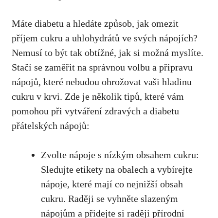
Máte diabetu a hledáte způsob,⁣ jak omezit⁢
příjem cukru a uhlohydrátů‍ ve svých nápojích?
Nemusí ⁢to ​být ‍tak obtížné, ⁤jak si⁢ možná myslíte.
Stačí‌ se zaměřit⁣ na správnou volbu⁣ a​ připravu
nápojů,⁣ které⁢ nebudou⁣ ohrožovat⁣ vaši hladinu
cukru v krvi. Zde je několik tipů, které vám
pomohou při vytváření ⁣zdravých a diabetu
přátelských ​nápojů:
Zvolte nápoje s nízkým ⁢obsahem ​cukru:
Sledujte etikety na obalech a vybírejte
⁤nápoje, které⁣ mají ⁤co nejnižší obsah
⁣cukru. Raději se vyhněte slazeným
nápojům a ⁣přidejte si‍ raději přírodní