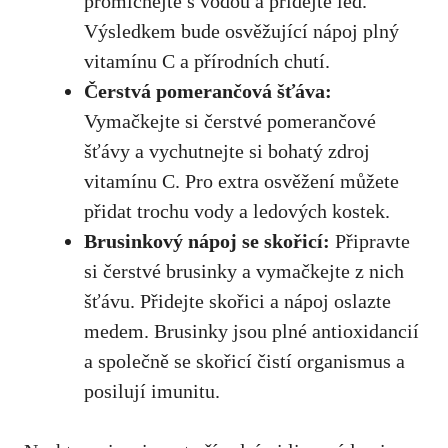
promíchejte s ⁤vodou a přidejte led.
Výsledkem bude osvěžující​ nápoj ‍plný
vitamínu ‌C a přírodních chutí.
Čerstvá pomerančová šťáva:
⁤Vymačkejte si čerstvé ⁣pomerančové
šťávy a vychutnejte‌ si ​bohatý zdroj‌
vitamínu ⁤C. Pro extra⁢ osvěžení můžete
‌přidat trochu vody a ledových kostek.
Brusinkový nápoj se skořicí:
‌Připravte
si čerstvé brusinky⁢ a vymačkejte z nich
šťávu. Přidejte skořici a nápoj oslazte
⁣medem.‍ Brusinky jsou⁢ plné‍ antioxidancií‌
a společně‍ se skořicí čistí ​organismus a
posilují ⁤imunitu.