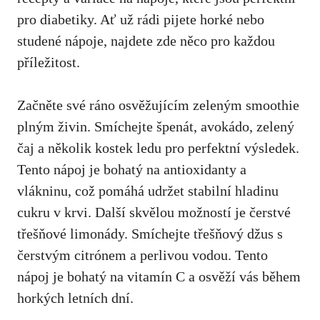
pro diabetiky. Ať už rádi pijete horké nebo
studené nápoje, najdete zde něco pro každou
příležitost.
Začněte své ⁤ráno osvěžujícím‍ zeleným smoothie
plným živin. Smíchejte ⁣špenát, avokádo, zelený
čaj a několik‌ kostek⁤ ledu pro ‍perfektní výsledek.
⁢Tento nápoj ⁤je bohatý na ‍antioxidanty ⁢a
vlákninu,
což⁤ pomáhá udržet stabilní hladinu
cukru
v⁤ krvi. Další skvělou ⁢možností‌ je čerstvé ​
třešňové limonády. Smíchejte třešňový džus s
čerstvým citrónem a ​perlivou ⁢vodou. Tento​
nápoj je bohatý na ​vitamín C⁤ a osvěží vás ‌během
horkých letních dní.