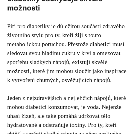
možnosti
Pití pro diabetiky je důležitou součástí ​zdravého
životního stylu pro ty, ⁢kteří žijí ‌s touto‌
metabolickou ‍poruchou.​ Přestože diabetici musí
sledovat‌ svou hladinu cukru v krvi a omezovat
spotřebu sladkých⁤ nápojů, existují​ skvělé
možnosti, které⁤ jim‌ mohou sloužit jako inspirace
k‍ vytvoření chutných,⁤ osvěžujících nápojů.
Jeden z nejzdravějších⁢ a nejlehčích nápojů,‌ které
mohou diabetici konzumovat, ‍je voda. ⁢Nejenže
uhasí žízeň, ale také⁣ pomáhá udržovat tělo
hydratované a​ odstraňuje toxiny. Pro ty, kteří
chtějí vyměnit sladké⁤ nápoje za něco perlivého, ​