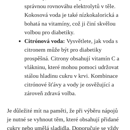
správnou⁢ rovnováhu elektrolytů v ‌těle.
Kokosová voda je ⁢také⁣ nízkokalorická a
bohatá na vitamíny, což ji činí skvělou
volbou pro diabetiky.
Citrónová voda:
Vysvětlete, ‍jak voda s
⁢citronem⁣ může být​ pro diabetiky
prospěšná. Citrony obsahují vitamín C a
vlákninu, ⁤které mohou pomoci‌ udržovat
stálou⁣ hladinu cukru v krvi.​ Kombinace ​
citrónové šťávy a vody je osvěžující a
zároveň zdravá volba.
Je důležité‌ mít na⁤ paměti, že při výběru nápojů⁤
je nutné ⁤se​ vyhnout těm, které obsahují⁤ přidané⁣
cukry ⁢nebo umělá sladidla. Doporučuje se⁢ vždy