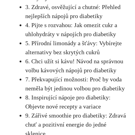
3. Zdravé, ⁤osvěžující a‍ chutné: Přehled
nejlepších nápojů pro diabetiky
4. Pijte​ s rozvahou:‌ Jak omezit cukr a
⁢uhlohydráty v nápojích pro diabetiky
5. Přírodní limonády a⁢ šťávy: ⁤Vybírejte
alternativy bez⁢ skrytých cukrů
6. ‌Chci​ užít ⁢si​ kávu!‌ Návod na‍ správnou
volbu kávových nápojů pro ⁢diabetiky
7. Překvapující možnosti: Proč by voda
neměla být jedinou volbou pro diabetiky
8. Inspirující‌ nápoje⁣ pro diabetiky:
‍Objevte ‍nové ‌recepty a variace
9.⁢ Zářivé smoothie⁢ pro diabetiky: Zdravá
chuť a pozitivní energie do jedné
⁢sklenice