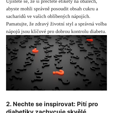
⁤Ujistěte se, že si přečtete etikety na obalech,
⁢abyste mohli‌ správně posoudit obsah cukru a
sacharidů⁣ ve vašich oblíbených nápojích.
Pamatujte, že zdravý⁣ životní ​styl​ a ‌správná volba
nápojů jsou klíčové ‍pro dobrou kontrolu ​diabetu.
2. ‌Nechte‌ se ‌inspirovat: Pití ​pro
diabetiky zachycuje skvělé⁤