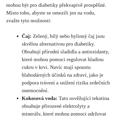
mohou být‌ pro diabetiky ‌překvapivě prospěšné.
Místo⁤ toho, abyste se omezili jen na vodu,
zvažte⁤ tyto​ možnosti:
Čaj:
Zelený, bílý nebo⁤ bylinný čaj‍ jsou
‌skvělou alternativou pro diabetiky.
Obsahují ⁢přírodní sladidla a antioxidanty,
které​ mohou pomoci regulovat hladinu
cukru
v krvi. ​Navíc⁤ mají‌ spoustu⁢
blahodárných účinků⁢ na zdraví, jako ‌je​
podpora ‍trávení a ‍snížení rizika‍ srdečních
onemocnění.
Kokosová voda:
Tato osvěžující tekutina⁣
obsahuje​ přirozené elektrolyty⁢ a
minerály, které mohou⁤ pomoci udržovat⁢