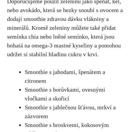
Doporučujeme⁣ použít zeleninu jako‌ špenát,‍ kel,
nebo avokádo, která se hezky snoubí s ovocem a
dodají smoothie⁣ zdravou dávku vlákniny a ​
minerálů. Kromě zeleniny můžete ⁣také přidat
semínka chia nebo lněné semínko, která jsou‌
bohatá ⁤na⁢ omega-3 ‍mastné kyseliny a pomohou
udržet si​ stabilní hladinu cukru v​ krvi.
Smoothie s ⁣jahodami, špenátem a
citronem
Smoothie s borůvkami, ovesnými​
vločkami ‍a skořicí
Smoothie ‍s jablečnou ⁤šťávou, mrkví a
⁤zázvorem
Smoothie‌ s‌ broskvemi, kokosovým