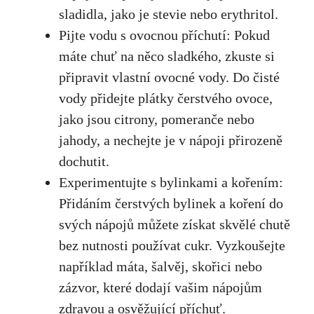
sladidla, jako je stevie nebo erythritol.
Pijte vodu s ⁢ovocnou⁤ příchutí: Pokud⁤
máte chuť ⁢na ‌něco sladkého, zkuste si
‌připravit vlastní‍ ovocné vody. Do čisté
vody přidejte plátky čerstvého ovoce,⁤
jako jsou citrony, pomeranče nebo ​
jahody, a nechejte je v⁤ nápoji přirozeně
dochutit.
Experimentujte⁣ s bylinkami a kořením:​
Přidáním‍ čerstvých bylinek ⁢a koření do
svých⁣ nápojů můžete získat skvělé chutě
bez nutnosti používat cukr.‍ Vyzkoušejte
například máta, šalvěj,‍ skořici ⁤nebo
zázvor, které​ dodají vašim nápojům
zdravou⁢ a osvěžující příchuť.