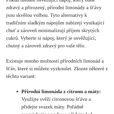
zdravý a přirozený,‍ přírodní ⁣limonády a šťávy
jsou skvělou volbou. Tyto alternativy⁤ k
‌tradičním ⁢sladkým nápojům nabízejí vynikající
⁤chuť a zároveň minimalizují příjem ⁢skrytých
cukrů. Vyberte si nápoj, který ⁢je osvěžující,
chutný a zároveň zdravý pro vaše tělo.
Existuje ‌mnoho možností přírodních⁣ limonád a
šťáv, ‍které si můžete ⁤vyzkoušet. Zkuste některé z
těchto variant:
Přírodní⁣ limonáda z citronu a⁤ máty:
Využijte svěží citronovou šťávu a
přidejte⁢ svazek ​máty. Pořádně