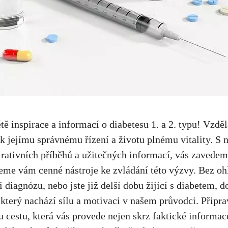
tě inspirace ⁤a​ informací o ‌diabetesu 1. a ‍2. typu! Vzděl
 k jejímu správnému řízení a životu plnému vitality. S⁣
pirativních příběhů a‌ užitečných informací, vás zavedem
me vám cenné⁤ nástroje ke zvládání⁢ této výzvy. Bez⁤ ohl
i⁤ diagnózu, nebo jste již delší⁢ dobu⁣ žijící s ​diabetem, ⁢
který nachází sílu a motivaci v našem průvodci. Připrav
cestu, která vás provede nejen‍ skrz faktické informace, 