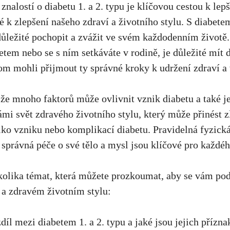
nalostí ⁢o diabetu 1. a 2. typu je klíčovou ⁢cestou k
lep
aké k zlepšení našeho zdraví a ​životního stylu.‍ S diabet
 důležité pochopit a zvážit ve svém každodenním životě.
iabetem ⁣nebo se s ním setkáváte v‌ rodině,‌ je⁤ důležité mít​
m mohli přijmout ty správné kroky k udržení ‌zdraví⁤ a 
 mnoho⁣ faktorů ​může ovlivnit vznik ⁢diabetu a​ také⁣ j
mi ‍svět⁤ zdravého životního stylu, který může přinést 
ziko ​vzniku nebo komplikací⁣ diabetu. Pravidelná ⁤fyzická
 ​správná péče o své‍ tělo a mysl‍ jsou ​klíčové pro každé
 několika témat, která můžete prozkoumat, aby se vám pod
u a zdravém‍ životním stylu:
zdíl⁤ mezi diabetem 1. a 2. typu a jaké jsou jejich přízn