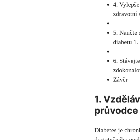
4. ‍Vylepše
zdravotní 
5. Naučte 
diabetu 1.⁣
6. Stávejt
zdokonalov
Závěr
1. Vzděláve
průvodce 
Diabetes ‌je chron
dostatečného poch