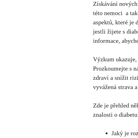
Získávání nových z
této⁢ nemoci
⁣ a​ t
aspektů, které je
‍jestli žijete s ‍d
informace, ‌abycho
Výzkum ukazuje, že
Prozkoumejte s ná
zdraví a snížit ri
vyvážená strava‍ a
Zde⁢ je ⁢přehled⁤
znalosti o​ diabet
Jaký je ro