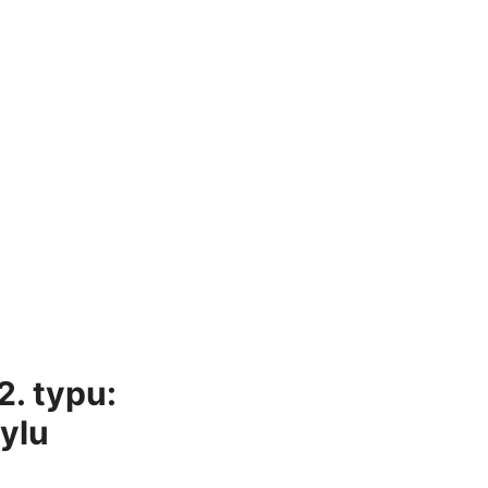
2.⁣ typu:
tylu