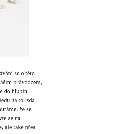
ávání se o této ​
 naším​ průvodcem,
e do ‌hlubin
edu na to, ‍zda
doufáme,⁣ že se
te se na‌
ale⁣ také ⁣přes