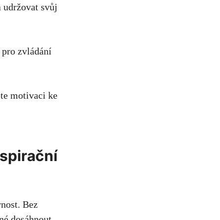
a udržovat ⁢svůj
 pro ⁤zvládání
ěte motivaci ke
nspirační‍
rnost. Bez
žné dosáhnout