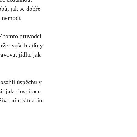
obů, jak se dobře
to nemocí.
i. V tomto průvodci
ržet vaše hladiny⁤
ravovat jídla, jak
dosáhli úspěchu v
⁣ jako inspirace
 životním situacím