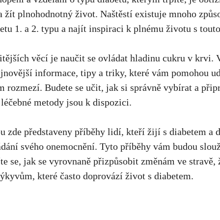
 a žít plnohodnotný život. Naštěstí existuje mnoho způs
etu 1. a ​2. ‌typu a najít inspiraci k plnému životu s tou
tějších​ věcí​ je ​naučit ‌se⁣ ovládat hladinu⁤ cukru v⁣ krv
novější‌ informace, tipy a triky, které‍ vám ⁣pomohou ud
m rozmezí. Budete se učit, jak si správně vybírat ⁤a přip
ší léčebné metody jsou k dispozici.
 zde představeny příběhy lidí, kteří žijí ⁢s diabetem a 
ání svého onemocnění. Tyto příběhy vám budou sloužit
e se, jak⁢ se vyrovnaně přizpůsobit změnám ve‌ stravě,⁣
ýkyvům, které často‌ doprovází život s diabetem.