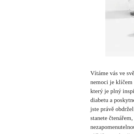
​Vítáme vás⁤ ve svě
nemoci je ⁢klíčem
který ⁣je plný ins
diabetu a poskytne
jste právě ⁢obdržel
stanete čtenářem, 
nezapomenutelnou‍ 