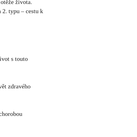
otěže⁢ života.
 2. typu – cestu ⁣k
vot⁢ s ⁢touto
svět zdravého
 chorobou⁣