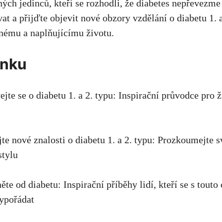
ch‍ jedinců, kteří se rozhodli,‌ že diabetes nepřevezme​ 
t a přijďte⁣ objevit nové obzory vzdělání‌ o‍ diabetu 1. a
nému a ​naplňujícímu životu.
ánku
jte se o ⁢diabetu 1.⁣ a 2. typu: Inspirační průvodce pro​ ži
jte nové znalosti ⁢o diabetu ‍1. a 2. typu:⁤ Prozkoumejte 
stylu
te od diabetu: Inspirační​ příběhy lidí,⁤ kteří se s touto
vypořádat