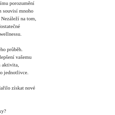
šímu porozumění
em souvisí mnoho⁢
 ‌Nezáleží na tom,
 dostatečné
⁢wellnessu.
eho průběh.
zlepšení vašemu
 aktivita,
ho jednotlivce.
ařilo získat nové
aky?