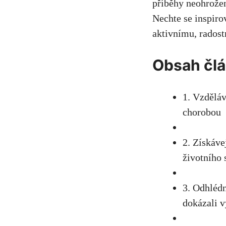
příběhy neohrožený
Nechte se inspirova
aktivnímu, radost
Obsah⁤ čl
1. Vzděláve
chorobou
2. ⁣Získáve
životního 
3. Odhlédně
dokázali 