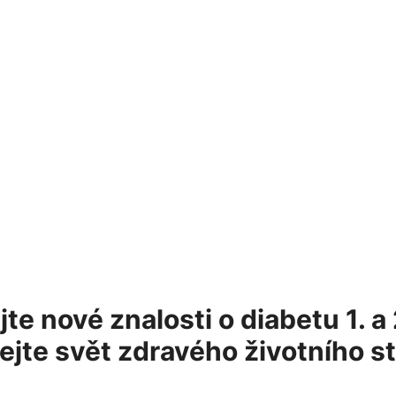
te​ nové znalosti o ⁤diabetu‌ 1. a 
jte svět zdravého životního⁢ s