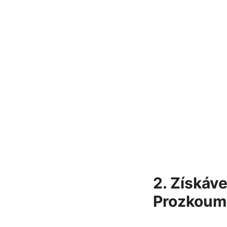
2. Získávej
Prozkoume