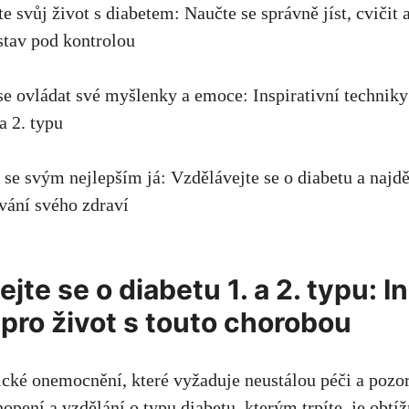
te ⁣svůj ​život s⁢ diabetem: Naučte se‌ správně ⁢jíst, cvičit 
stav pod ⁤kontrolou
se ovládat ⁣své myšlenky ⁢a⁣ emoce: Inspirativní techniky
 a 2. typu
e se svým nejlepším já: Vzdělávejte se o⁣ diabetu ‍a ‌najd
ání ‌svého zdraví
jte se o⁤ diabetu ‍1. a 2. ⁢typu: ⁢I
pro život s touto chorobou
ické ​onemocnění, které⁢ vyžaduje neustálou péči a pozo
opení a vzdělání o typu‌ diabetu, kterým trpíte, je obtí