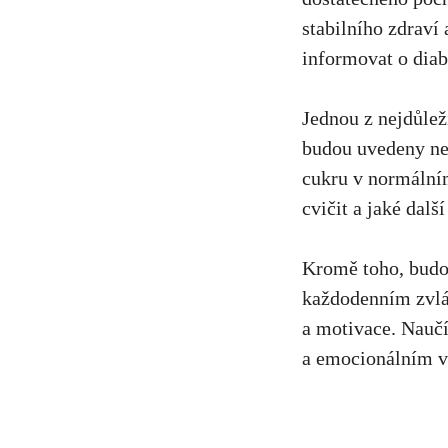
stabilního zdraví
informovat​ o diab
Jednou z⁤ nejdůleži
budou ⁣uvedeny nej
cukru ‌v‌ normální
⁢cvičit a jaké dal
Kromě ‍toho, budou
každodenním zvlád
a motivace. Naučít
a ⁤emocionálním v