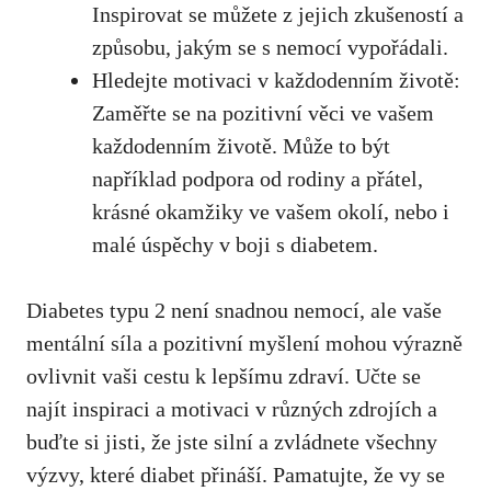
Inspirovat ⁣se můžete z jejich zkušeností a
způsobu, jakým se s​ nemocí vypořádali.
Hledejte motivaci v každodenním životě:
Zaměřte se ‍na ‍pozitivní věci ve ‌vašem‌
každodenním životě. ⁤Může to⁤ být
například podpora od rodiny‍ a ⁢přátel,
krásné okamžiky ve vašem okolí, nebo ‍i
malé ‍úspěchy v boji s diabetem.
Diabetes typu 2 není ⁤snadnou nemocí, ale vaše
mentální síla⁢ a ‍pozitivní myšlení mohou výrazně
ovlivnit vaši cestu k lepšímu ⁣zdraví. Učte se
⁣najít inspiraci a​ motivaci v různých zdrojích a‌
buďte si jisti, že ‍jste silní a zvládnete všechny
výzvy, které diabet přináší. Pamatujte,​ že vy se