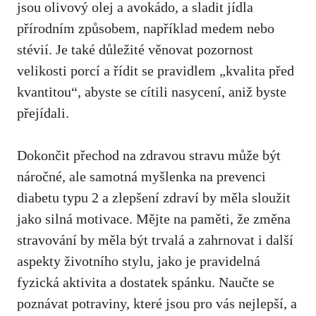
jsou olivový olej a avokádo, a sladit jídla
přírodním způsobem, například medem nebo
stévií. Je také důležité věnovat pozornost
velikosti⁢ porcí a řídit ⁢se pravidlem „kvalita před
kvantitou“, abyste‍ se cítili nasycení, aniž‍ byste
přejídali.
Dokončit přechod na zdravou stravu ⁤může‌ být
náročné, ale samotná myšlenka na prevenci
diabetu typu 2 a zlepšení zdraví ‍by měla sloužit
jako silná motivace. Mějte na paměti, že změna
stravování by měla být trvalá a zahrnovat i další
aspekty životního stylu,​ jako ⁤je pravidelná
fyzická aktivita a dostatek spánku. Naučte se
poznávat potraviny, které jsou pro vás nejlepší, a