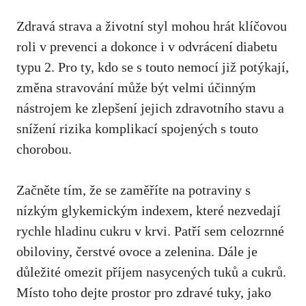
Zdravá strava‌ a životní styl mohou hrát klíčovou
⁢roli v prevenci⁢ a dokonce i v odvrácení diabetu
typu 2.⁢ Pro ty, kdo se s touto nemocí již‍ potýkají,
změna stravování může být velmi účinným
nástrojem ke zlepšení jejich zdravotního stavu a
⁢snížení rizika komplikací spojených s ⁤touto
chorobou.
Začněte‍ tím, že se zaměříte na⁤ potraviny s
nízkým glykemickým indexem, které nezvedají
rychle hladinu cukru​ v krvi. Patří sem celozrnné‍
obiloviny, čerstvé ovoce a zelenina. Dále⁤ je
důležité omezit příjem⁤ nasycených ⁤tuků ​a cukrů.
Místo toho ‍dejte prostor pro zdravé tuky, jako​