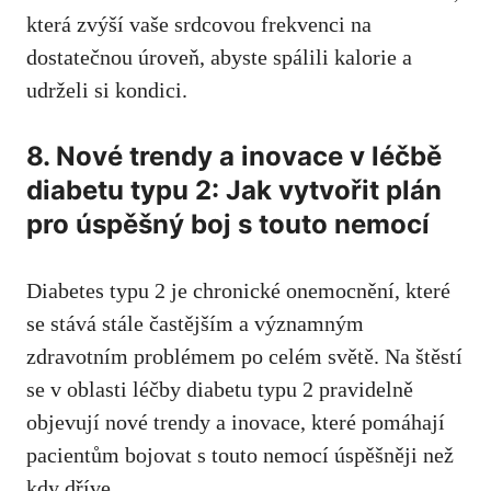
která zvýší vaše srdcovou frekvenci ‌na
dostatečnou úroveň, abyste spálili kalorie​ a
udrželi si kondici.
8. Nové trendy a inovace⁣ v léčbě
diabetu typu‌ 2: Jak vytvořit plán
pro úspěšný boj‌ s touto nemocí
Diabetes typu​ 2 je chronické onemocnění, které
⁤se‌ stává stále ⁢častějším a​ významným
zdravotním⁢ problémem po celém světě. Na štěstí⁣
se v oblasti léčby​ diabetu typu 2 pravidelně
objevují nové trendy a inovace, které pomáhají
pacientům bojovat s touto nemocí úspěšněji než
kdy dříve.