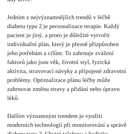
Jedním z nejvýznamnějších trendů v léčbě⁢
diabetu typu 2 je personalizace terapie. Každý
pacient je jiný, a⁢ proto je důležité vytvořit
individuální ⁣plán, který je přesně přizpůsoben
jeho potřebám a cílům. ⁤To zahrnuje zvážení
faktorů ‌jako jsou věk, životní styl, fyzická
aktivita, stravovací návyky a připojené zdravotní
​problémy. Optimalizace plánu léčby může
zahrnovat změnu ⁣stravy a přidání nebo úpravu
léků.
Dalším významným trendem je využití
moderních technologií​ při monitorování ⁤a⁣ správě
diabetu⁣ typu 2. Chytré telefony a hodinky