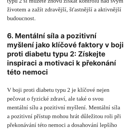
typu 2⁢ si můžete znovu získat kontrolu nad svým⁢
životem a zažít zdravější, šťastnější a aktivnější
‌budoucnost.
6. Mentální síla⁣ a pozitivní
myšlení jako klíčové faktory v boji
proti diabetu typu 2:⁢ Získejte
inspiraci a motivaci k překonání
této nemoci
V boji proti diabetu typu 2 je klíčové ​nejen
pečovat o fyzické zdraví, ale také o svou‌
mentální sílu a pozitivní‌ myšlení. ‍Mentální síla
a pozitivní přístup mohou hrát důležitou⁣ roli při
překonávání této⁤ nemoci a dosahování lepšího‌