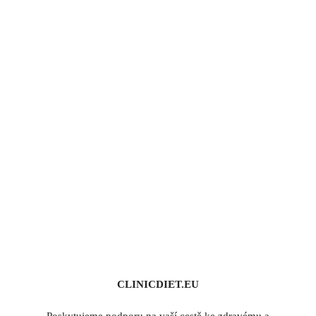
CLINICDIET.EU
Poskytujeme podporu na vaší cestě ke zdravému a