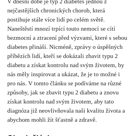
V dnešní době‌ je typ 2 diabetes⁤ jednou z
nejčastějších chronických chorob, která
postihuje stále více⁤ lidí po celém‍ světě.
Naneštěstí mnozí trpící touto nemocí se​ cítí ​
bezmocní‍ a ztracení před výzvami, které s sebou
diabetes přináší. Nicméně, zprávy o úspěšných
příbězích lidí, kteří se dokázali‍ zbavit typu 2‌
diabetu a získat kontrolu nad svým životem, by
nás ⁤měly⁢ inspirovat⁢ a ukázat, že je to možné i⁢
pro nás. V tomto článku se podíváme na různé⁣
způsoby, jak se⁢ zbavit typu 2 diabetu a znovu
získat kontrolu nad svým životem, aby⁢ tato
⁤diagnóza již neovlivňovala naši kvalitu života a
abychom mohli žít⁢ šťastně⁣ a zdravě.