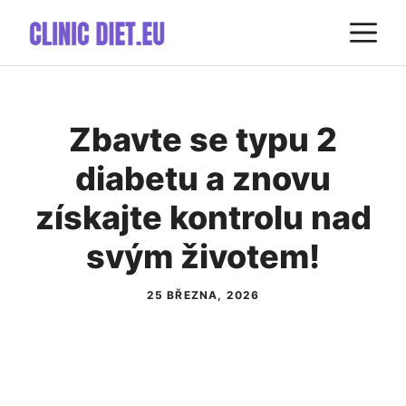
Přeskočit
M
na
obsah
Zbavte se typu 2
diabetu a znovu
získajte kontrolu nad
svým životem!
25 BŘEZNA, 2026