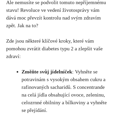
Ale nemusíte ‌se podvolit​ tomuto nepříjemnému
stavu! ⁤Revoluce ve vedení životosprávy⁢ vám
dává moc převzít kontrolu nad svým ‍zdravím
zpět. Jak na to?
Zde jsou některé​ klíčové kroky, které ‍vám
pomohou zvrátit diabetes ‍typu 2 a ⁢zlepšit vaše
zdraví:
Změňte svůj jídelníček
: Vyhněte se
potravinám s ‍vysokým⁤ obsahem cukru a
rafinovaných sacharidů. S concentrande
na celá jídla obsahující⁣ ovoce, zeleninu,
celozrnné obilniny a bílkoviny a vyhněte
se přejídání.