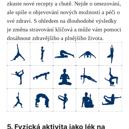
zkuste nové recepty a chutě. Nejde o omezování,
ale spíše o ⁣objevování nových ⁤možností a péči o
své zdraví. S ohledem na dlouhodobé výsledky
je změna stravování klíčová a může ​vám ⁤pomoci
dosáhnout zdravějšího a ​plnějšího života.
5. Fyzická aktivita jako lék na