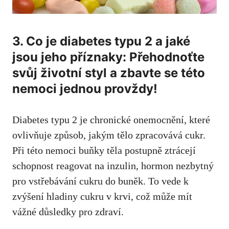
3. Co je diabetes typu​ 2 a jaké
jsou jeho příznaky: Přehodnoťte
svůj životní styl a zbavte se této
nemoci jednou ⁤provždy!
Diabetes typu 2 je⁢ chronické onemocnění,‌ které
ovlivňuje způsob, jakým tělo zpracovává cukr.
Při této nemoci buňky těla postupně ztrácejí
schopnost reagovat na inzulin, hormon nezbytný
pro vstřebávání cukru do buněk. To vede k
zvýšení hladiny⁢ cukru ⁤v krvi, což ‌může ​mít
vážné důsledky⁢ pro zdraví.