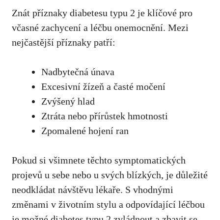
Znát příznaky diabetesu typu 2 je klíčové pro
včasné zachycení a léčbu onemocnění. Mezi
nejčastější‌ příznaky patří:
Nadbytečná únava
Excesivní žízeň a časté ‌močení
Zvýšený hlad
Ztráta nebo přírůstek hmotnosti
Zpomalené hojení ran
Pokud si všimnete těchto symptomatických⁢
projevů u sebe nebo‍ u svých blízkých, ​je důležité
neodkládat návštěvu ⁢lékaře. S vhodnými
změnami v životním stylu a odpovídající ‍léčbou
je možné ​diabetes typu 2 ​zvládnout a zbavit se