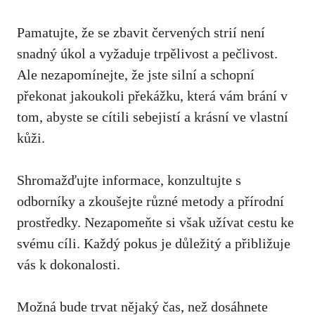
Pamatujte, že se zbavit červených ⁢strií není‌
snadný ‍úkol a vyžaduje trpělivost a⁣ pečlivost.⁤
Ale‍ nezapomínejte, že jste‌ silní a ‍schopní
‌překonat ​jakoukoli překážku, ​která vám brání v‌
tom, abyste se cítili‍ sebejistí a krásní ve ‍vlastní
kůži.
Shromažďujte ​informace, konzultujte s
odborníky a‌ zkoušejte různé metody a ⁢přírodní
prostředky. Nezapomeňte⁢ si však užívat cestu ke
svému cíli. Každý‌ pokus je důležitý a ⁤přibližuje
vás ⁢k ​dokonalosti.
Možná bude⁢ trvat nějaký čas, ⁤než dosáhnete