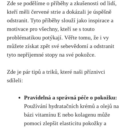
Zde se podělíme o⁤ příběhy a zkušenosti od ⁣lidí,
kteří měli červené strie a dokázali je úspěšně ​
odstranit. Tyto⁤ příběhy slouží‍ jako ⁢inspirace a
motivace pro všechny, kteří se s touto
problématikou⁣ potýkají.‌ Věřte tomu, ⁣že ⁤i vy
můžete získat ​zpět své⁢ sebevědomí a odstranit‌
tyto nepříjemné stopy na své pokožce.
Zde je pár tipů a triků, které naši příznivci
‍sdíleli:
Pravidelná a správná péče o⁢ pokožku:
Používání hydratačních krémů ‍a olejů na
bázi vitamínu E nebo kolagenu může
pomoci zlepšit ⁢elasticitu pokožky a