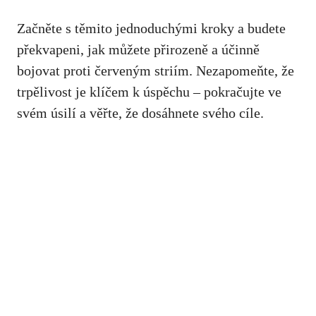
Začněte s těmito jednoduchými kroky‌ a budete​
překvapeni, jak‌ můžete přirozeně a účinně
bojovat ​proti červeným striím. ‍Nezapomeňte, že
trpělivost je klíčem ⁣k úspěchu – pokračujte ‌ve
svém‍ úsilí a ⁣věřte, že⁤ dosáhnete svého cíle.