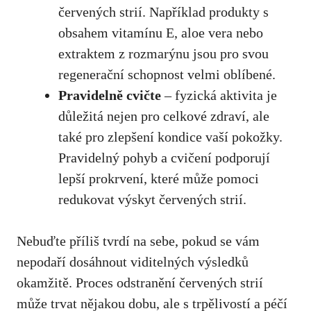
⁣červených⁢ strií. Například produkty​ s
obsahem vitamínu⁢ E,‍ aloe vera nebo
extraktem z ‍rozmarýnu jsou pro svou‌
regenerační‌ schopnost⁣ velmi oblíbené.
Pravidelně cvičte
– fyzická aktivita ​je
důležitá ‍nejen​ pro‌ celkové⁤ zdraví, ale ​
také⁤ pro ⁤zlepšení kondice vaší pokožky.
Pravidelný pohyb a cvičení podporují
lepší prokrvení, ​které⁣ může pomoci
redukovat výskyt červených‍ strií.
Nebuďte⁢ příliš tvrdí na ⁤sebe,⁢ pokud se vám
nepodaří‌ dosáhnout viditelných výsledků⁣
okamžitě. ⁢Proces odstranění červených ​strií
může ‌trvat nějakou dobu, ale s trpělivostí a péčí