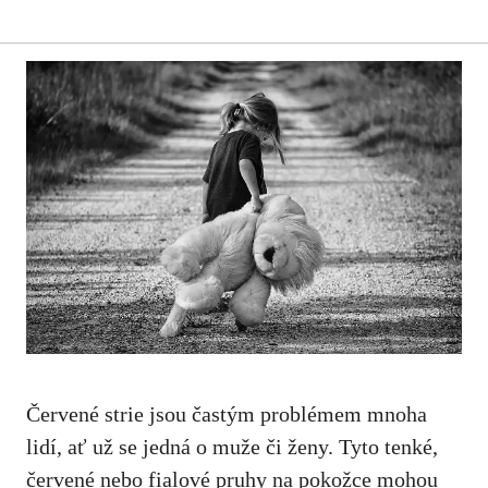
Červené strie‌ jsou častým⁢ problémem mnoha
lidí, ať už se jedná o muže⁣ či⁣ ženy. Tyto tenké,⁢
červené nebo fialové ​pruhy na pokožce ⁣mohou