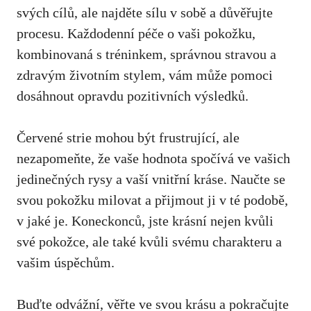
svých cílů, ale najděte sílu v sobě ⁢a důvěřujte
procesu. Každodenní péče o‍ vaši pokožku,
kombinovaná s tréninkem, správnou stravou a
zdravým životním stylem, vám může ⁤pomoci
dosáhnout ⁤opravdu pozitivních ⁤výsledků.
Červené ⁣strie⁢ mohou být frustrující,‍ ale
nezapomeňte,⁢ že vaše hodnota⁣ spočívá ve vašich‌
jedinečných rysy a vaší vnitřní kráse. Naučte se
svou pokožku milovat⁤ a přijmout ​ji‌ v té podobě,
v jaké je.⁢ Koneckonců, ⁣jste krásní ⁢nejen⁢ kvůli
své pokožce, ale také kvůli svému‍ charakteru a⁤
vašim úspěchům.
Buďte odvážní, věřte⁣ ve svou krásu a‍ pokračujte‍