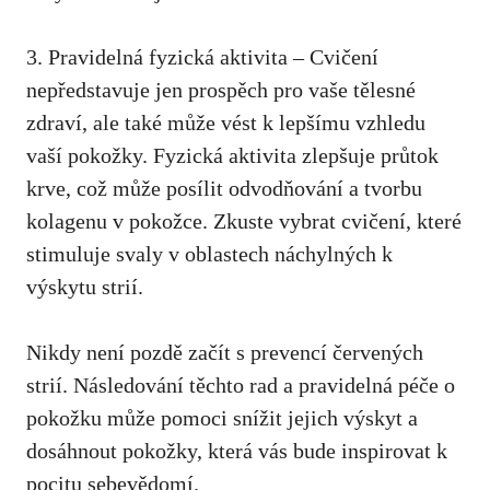
3. Pravidelná fyzická⁢ aktivita – Cvičení
⁤nepředstavuje ​jen prospěch pro vaše tělesné
zdraví, ale také může vést ‌k lepšímu vzhledu⁢
vaší ​pokožky. Fyzická aktivita‌ zlepšuje průtok
‌krve, což může posílit ⁣odvodňování a tvorbu
kolagenu v pokožce. Zkuste vybrat cvičení, které
stimuluje svaly v oblastech náchylných k
výskytu strií.
Nikdy není pozdě začít s⁣ prevencí ​červených
strií. Následování těchto rad a ⁣pravidelná péče o
pokožku může pomoci snížit jejich výskyt a
dosáhnout pokožky, která vás bude⁢ inspirovat k
pocitu sebevědomí.