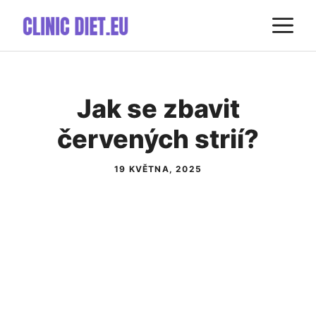
Přeskočit
M
na
obsah
Jak se zbavit
červených strií?
19 KVĚTNA, 2025