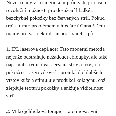
Nové trendy v kosmetickém průmyslu ​přinášejí
revoluční ⁣možnosti ‍pro dosažení hladké a
bezchybné⁤ pokožky bez‍ červených strií. Pokud
trpíte⁣ tímto problémem ‍a ⁣hledáte účinná řešení,
máme pro vás několik ⁣inspirativních tipů:
1. IPL ‍laserová depilace: ​Tato moderní metoda
nejenže odstraňuje nežádoucí ‌chloupky, ale také
napomáhá redukovat červené ​strie a⁤ jizvy‌ na
pokožce. Laserové světlo⁣ proniká do hlubších
‍vrstev kůže⁣ a stimuluje produkci kolagenu, což
zlepšuje⁢ texturu pokožky a ‌snižuje viditelnost
strií.
2. Mikrojehličková terapie: Tato ⁣inovativní⁢