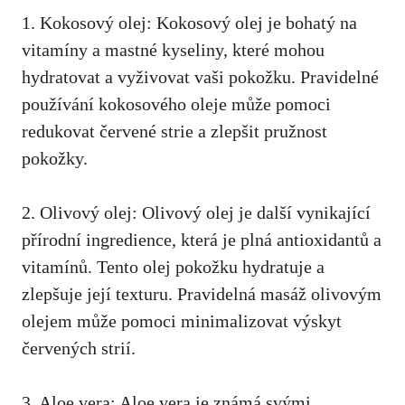
1.⁤ Kokosový olej:⁣ Kokosový ‌olej je‌ bohatý‍ na
vitamíny ‌a mastné kyseliny,‌ které mohou
‌hydratovat a vyživovat ⁣vaši‌ pokožku. Pravidelné⁣
používání kokosového oleje může ⁤pomoci
redukovat ⁢červené ⁣strie a zlepšit pružnost
pokožky.
2. Olivový olej: Olivový olej je další vynikající
přírodní ingredience, která je ⁤plná​ antioxidantů a
vitamínů. Tento olej pokožku ​hydratuje a
zlepšuje její texturu.​ Pravidelná masáž olivovým
olejem ​může pomoci minimalizovat výskyt
červených strií.
3. ​Aloe ⁢vera: Aloe vera je známá‌ svými