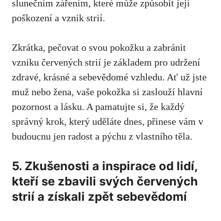
slunečním ‍zářením, které může způsobit ⁤její
poškození a ⁢vznik strií.
Zkrátka, pečovat o⁣ svou pokožku a​ zabránit
vzniku⁤ červených strií ‌je‌ základem pro udržení
zdravé, krásné a sebevědomé vzhledu. Ať už jste
muž nebo žena, vaše pokožka si ⁢zaslouží hlavní
pozornost a lásku. A pamatujte si, že každý
správný krok, který uděláte dnes, přinese ‌vám v ​
budoucnu ⁢jen radost a‌ pýchu z vlastního těla.
5. ‍Zkušenosti a inspirace⁣ od lidí,
kteří⁤ se zbavili svých červených‌
strií ‍a získali zpět sebevědomí