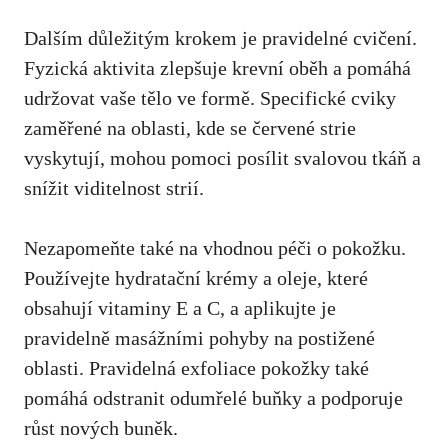
Dalším důležitým krokem je ⁢pravidelné cvičení.
Fyzická aktivita zlepšuje krevní oběh a pomáhá
udržovat vaše tělo ve formě. Specifické ⁢cviky
zaměřené na ⁢oblasti, ‍kde ‌se červené strie
vyskytují, mohou pomoci⁤ posílit svalovou‍ tkáň a
snížit viditelnost strií.
Nezapomeňte také na vhodnou péči ⁣o pokožku.
Používejte ⁤hydratační krémy a oleje, které‍
obsahují vitaminy‍ E a C,⁣ a aplikujte je
‌pravidelně masážními pohyby na postižené
oblasti. Pravidelná exfoliace pokožky⁤ také⁢
pomáhá odstranit odumřelé buňky a podporuje
⁤růst nových buněk.