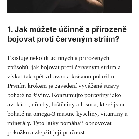
1. Jak ‌můžete účinně ‌a přirozeně
bojovat⁢ proti červeným striím?
Existuje několik účinných⁢ a přirozených​
způsobů, jak bojovat ​proti ⁤červeným ⁢striím a
získat⁤ tak zpět ‌zdravou a krásnou pokožku.
Prvním krokem⁤ je zavedení vyvážené stravy
bohaté na ‍živiny. Konzumujte potraviny⁢ jako
avokádo, ořechy, luštěniny​ a lososa, ⁤které ⁢jsou
bohaté ⁣na ‍omega-3 mastné kyseliny,⁣ vitaminy a
minerály. Tyto látky pomáhají‍ obnovovat
pokožku a zlepšit její pružnost.