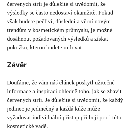
červených strií je důležité si uvědomit, že
výsledky se⁤ často nedostaví ‌okamžitě. Pokud
však budete pečliví,⁣ důslední a ⁣věrní novým
trendům v‌ kosmetickém průmyslu,​ je ⁤možné
dosáhnout⁣ požadovaných výsledků a získat⁣
pokožku, kterou budete milovat.
Závěr
Doufáme, že vám náš článek poskytl užitečné
‍informace a inspiraci ohledně ⁣toho, jak se zbavit
červených strií. Je důležité si uvědomit, že⁤ každý
jedinec je jedinečný a každá kůže může
vyžadovat individuální⁢ přístup ⁤při​ boji⁤ proti této
kosmetické​ vadě.