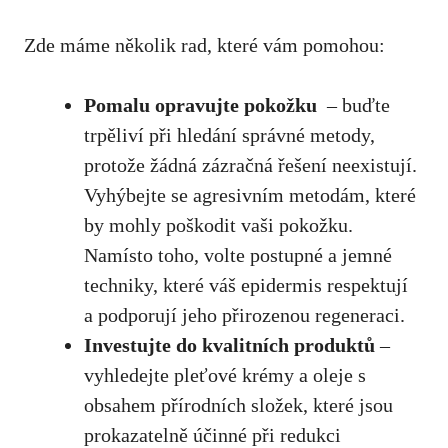
Zde máme několik rad,‍ které vám pomohou:
Pomalu opravujte pokožku
‌ – buďte
trpěliví⁢ při hledání správné metody,
protože žádná zázračná řešení neexistují.
Vyhýbejte se agresivním metodám,‌ které
by⁣ mohly poškodit vaši‍ pokožku.
Namísto ⁤toho, volte postupné ⁣a jemné
‍techniky,⁤ které váš epidermis respektují‍
a‍ podporují ⁣jeho přirozenou regeneraci.
Investujte do kvalitních produktů
–
vyhledejte pleťové krémy a oleje ⁣s
obsahem přírodních složek, které jsou‌
prokazatelně‌ účinné při redukci