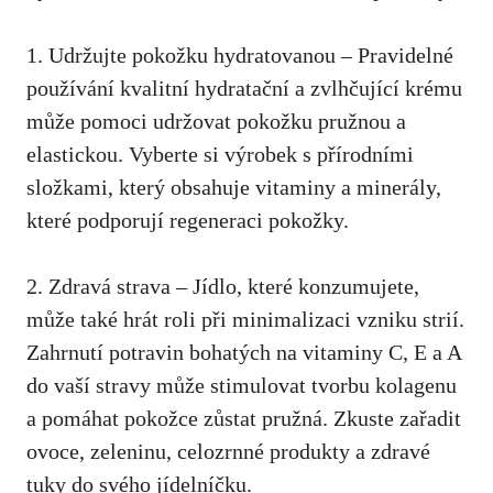
1. Udržujte ⁣pokožku hydratovanou‌ – Pravidelné
používání kvalitní hydratační ⁢a zvlhčující​ krému
může pomoci udržovat pokožku⁤ pružnou⁣ a
elastickou. Vyberte si výrobek s přírodními
složkami, který obsahuje vitaminy a minerály,
které podporují regeneraci pokožky.
2. Zdravá strava‍ – Jídlo, které konzumujete,
může také hrát roli při minimalizaci vzniku strií.
Zahrnutí ⁣potravin bohatých na vitaminy C, E a A‌
do​ vaší ‍stravy může stimulovat tvorbu kolagenu
a ‍pomáhat pokožce ​zůstat pružná. Zkuste zařadit
‌ovoce,⁤ zeleninu,⁣ celozrnné ⁣produkty a zdravé
tuky do svého jídelníčku.