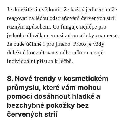
Je⁢ důležité ‌si uvědomit, že každý jedinec může
reagovat na léčbu odstraňování červených strií
různým způsobem. Co funguje nejlépe pro
jednoho člověka nemusí automaticky⁢ znamenat,
⁤že bude ​účinné⁤ i pro jiného. Proto je‌ vždy
důležité konzultovat s odborníkem a najít
individuální přístup k léčbě.
8. Nové trendy ⁣v kosmetickém
‌průmyslu, které vám mohou
pomoci ​dosáhnout hladké a
bezchybné pokožky⁣ bez
červených strií