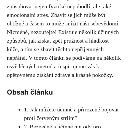
způsobovat nejen fyzické nepohodlí, ale také
emocionální stres. Zbavit se jich může být
⁣obtížné a časem‌ to může snížit ⁣naši sebevědomí.
Nicméně, ⁤nezoufejte! Existuje několik účinných
způsobů,⁢ jak získat zpět pružnost a hladkost
kůže, a tím se⁢ zbavit těchto ‌nepříjemných
nepřátel. V tomto článku se podíváme na⁢ několik
osvědčených metod a inspirujeme vás ‍k
⁢opětovnému⁣ získání zdravé​ a krásné ⁢pokožky.
Obsah ​článku
1. ‌Jak můžete účinně⁢ a přirozeně bojovat
proti ⁢červeným striím?
2. ⁤Bezpečné a ‌účinné metody pro