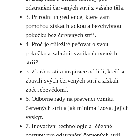
odstranění červených strií ​z vašeho těla.
3. ‍Přírodní ingredience, které⁣ vám
pomohou získat hladkou a bezchybnou
pokožku⁣ bez červených ⁤strií.
4. Proč‍ je důležité pečovat o svou
pokožku a zabránit vzniku‌ červených
strií?
5. Zkušenosti⁤ a inspirace od‌ lidí, kteří​ se
zbavili svých červených strií a získali
zpět sebevědomí.
6. Odborné rady na prevenci vzniku
červených strií a⁣
jak minimalizovat jejich
výskyt
.
7.‍ Inovativní technologie ⁤a ​léčebné
postupy pro ⁢odstranění červených strií -⁣