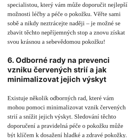
‍specialistou,⁢ který vám může doporučit nejlepší
možnosti léčby a péče ‍o ‍pokožku. Věřte sami
sobě a nikdy neztrácejte ⁣naději – je⁢ možné se
zbavit těchto⁣ nepříjemných stop a ⁢znovu získat
svou krásnou⁢ a sebevědomou pokožku!
6. ⁣Odborné rady na prevenci
vzniku​ červených strií a jak⁣
minimalizovat jejich výskyt
Existuje ​několik odborných rad, ⁤které⁤ vám
mohou⁤ pomoci minimalizovat vznik červených
strií⁢ a ​snížit jejich výskyt. Sledování těchto
doporučení a pravidelná péče o pokožku​ může⁢
být klíčem k dosažení hladké a zdravé pokožky.