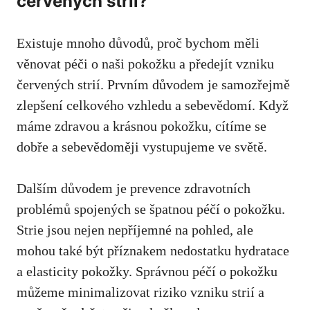
červených strií?
Existuje mnoho důvodů, ‌proč bychom ⁢měli‌
věnovat⁤ péči o naši pokožku a⁢ předejít vzniku
červených strií.‍ Prvním důvodem je ⁢samozřejmě
‌zlepšení celkového‌ vzhledu a ‍sebevědomí. Když
máme zdravou a‌ krásnou pokožku, cítíme se
‍dobře a sebevědoměji vystupujeme ve ‌světě.
Dalším důvodem je prevence zdravotních
problémů spojených ⁤se špatnou⁤ péčí o pokožku.
Strie⁢ jsou nejen nepříjemné na pohled, ale
mohou ⁢také být příznakem nedostatku hydratace
⁣a elasticity pokožky.‌ Správnou⁢ péčí o ⁣pokožku
můžeme‌ minimalizovat riziko vzniku strií a