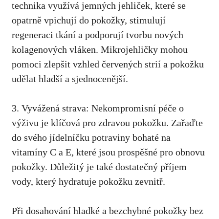
technika využívá jemných jehliček, které⁢ se​
opatrně ‍vpichují do⁣ pokožky,‌ stimulují
regeneraci tkání‌ a podporují tvorbu nových
kolagenových vláken. Mikrojehličky mohou
‌pomoci ⁤zlepšit⁤ vzhled červených strií a pokožku
udělat hladší ​a ‍sjednocenější.
3. Vyvážená strava: Nekompromisní péče o
výživu je ‍klíčová pro zdravou pokožku. ‌Zařaďte
do svého ⁤jídelníčku potraviny bohaté na
vitamíny C a E, které jsou ⁢prospěšné‍ pro ‌obnovu
pokožky. Důležitý je​ také dostatečný příjem‌
vody, který hydratuje pokožku zevnitř.
Při dosahování‌ hladké a bezchybné pokožky bez