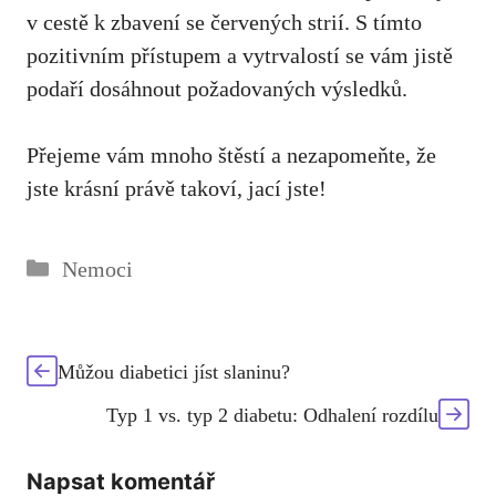
v cestě k‍ zbavení se⁢ červených strií. S tímto
pozitivním přístupem ⁣a vytrvalostí se vám jistě
podaří dosáhnout požadovaných výsledků.
Přejeme ⁢vám mnoho štěstí a nezapomeňte, ‌že⁢
jste krásní právě⁣ takoví, jací ⁤jste!
Rubriky
Nemoci
Můžou diabetici jíst slaninu?
Typ 1 vs. typ 2 diabetu: Odhalení rozdílu
Napsat komentář