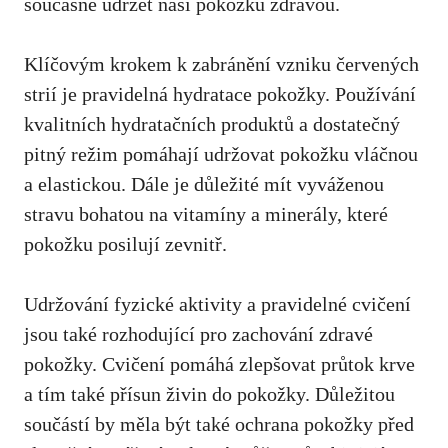
současně udržet ‌naši pokožku⁣ zdravou.
Klíčovým krokem k zabránění vzniku červených
strií je pravidelná hydratace pokožky. Používání⁣
kvalitních ⁣hydratačních produktů a dostatečný⁣
pitný režim pomáhají udržovat pokožku​ vláčnou
a elastickou. Dále je důležité mít ⁤vyváženou
stravu‍ bohatou na⁢ vitamíny a minerály,⁣ které
⁣pokožku ⁤posilují zevnitř.
Udržování fyzické⁢ aktivity a pravidelné cvičení⁤
jsou také⁢ rozhodující ‌pro zachování zdravé
pokožky. Cvičení⁢ pomáhá ⁢zlepšovat průtok krve
a tím také přísun živin do ⁣pokožky.⁣ Důležitou
součástí by měla být také ochrana pokožky před