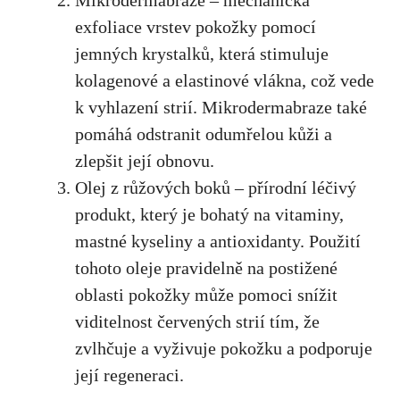
exfoliace vrstev ‍pokožky ‌pomocí
jemných krystalků, která stimuluje
kolagenové a ⁣elastinové ‌vlákna, což vede⁤
k vyhlazení strií. ⁤Mikrodermabraze také
pomáhá⁤ odstranit odumřelou⁣ kůži⁢ a
zlepšit ⁣její obnovu.
Olej z růžových boků – přírodní léčivý
produkt,​
který je bohatý na vitaminy
,
mastné kyseliny a antioxidanty. Použití
tohoto oleje pravidelně na postižené
oblasti pokožky může pomoci snížit
viditelnost⁢ červených strií tím, že
zvlhčuje a ‌vyživuje pokožku a podporuje
její regeneraci.