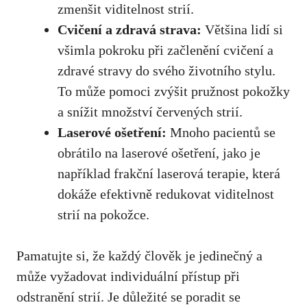
zmenšit viditelnost strií.
Cvičení a ​zdravá strava:
Většina lidí si
všimla pokroku při začlenění ⁢cvičení a‌
zdravé stravy do svého životního stylu.
⁤To může pomoci zvýšit⁣ pružnost pokožky
a snížit množství červených strií.
Laserové⁢ ošetření:
⁣Mnoho pacientů se‌
obrátilo na laserové ošetření, ⁣jako‌ je
například frakční laserová terapie,⁤ která
dokáže efektivně ⁤redukovat viditelnost
strií na pokožce.
Pamatujte si, že každý člověk je jedinečný a
může vyžadovat individuální⁤ přístup při
odstranění strií. Je důležité se‍ poradit se