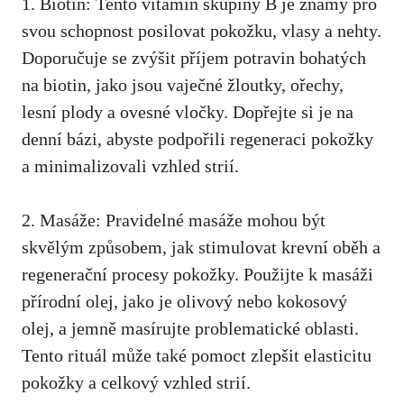
1. Biotin: Tento vitamín ‌skupiny B je známý pro
svou schopnost posilovat pokožku, vlasy a nehty.
Doporučuje se zvýšit příjem potravin bohatých
na​ biotin, jako jsou vaječné žloutky, ořechy,
lesní plody a ovesné ⁢vločky. Dopřejte si je na
denní bázi, abyste podpořili regeneraci pokožky
a minimalizovali vzhled strií.
2. Masáže: Pravidelné masáže mohou být
skvělým způsobem, jak stimulovat krevní oběh a
regenerační procesy pokožky. Použijte k masáži
⁤přírodní olej,
jako je olivový nebo kokosový
olej
, a jemně masírujte problematické oblasti.
Tento rituál může ⁤také pomoct zlepšit elasticitu
pokožky a celkový vzhled⁤ strií.