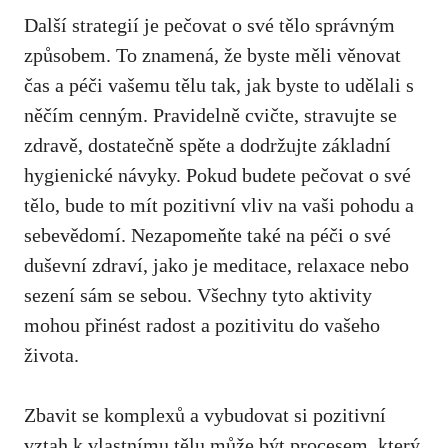
Další strategií je pečovat o své tělo ‌správným
způsobem. To‌ znamená, že byste měli věnovat
čas a péči vašemu tělu tak, jak byste to udělali s
něčím cenným. ⁣Pravidelně cvičte, stravujte se
zdravě, dostatečně spěte a dodržujte‍ základní
‌hygienické návyky. Pokud budete pečovat o své
‌tělo, ‍bude to‍ mít pozitivní vliv na vaši pohodu a
sebevědomí. Nezapomeňte také na péči o své
duševní zdraví, jako je meditace, relaxace nebo
sezení sám se sebou. ‌Všechny tyto aktivity
mohou ‍přinést radost a pozitivitu ‌do ‌vašeho
života.
Zbavit se​ komplexů a​ vybudovat si pozitivní⁢
vztah k​ vlastnímu tělu může být procesem, který‍