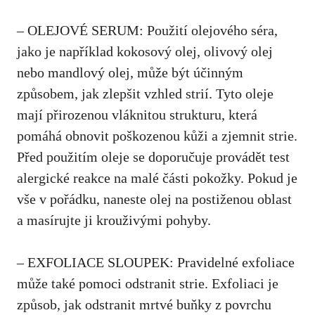
– OLEJOVÉ SERUM: Použití olejového séra,
jako je například kokosový olej, olivový olej
nebo mandlový ⁣olej, může být účinným
způsobem, jak zlepšit ⁣vzhled strií. Tyto oleje
mají přirozenou​ vláknitou strukturu, která
pomáhá obnovit poškozenou kůži a zjemnit strie.
⁣Před použitím oleje se doporučuje provádět test
alergické reakce na malé části pokožky. Pokud je
​vše v pořádku, naneste olej na postiženou oblast
a masírujte ji krouživými pohyby.
– EXFOLIACE SLOUPEK: Pravidelné exfoliace
může také pomoci odstranit strie. Exfoliaci je
způsob, jak odstranit mrtvé buňky ‍z povrchu