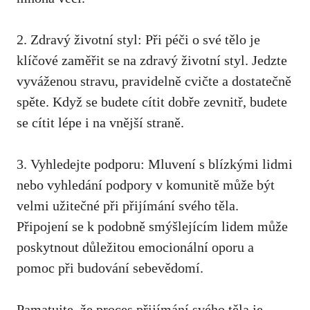
2. Zdravý životní styl: Při péči o své tělo je
klíčové zaměřit se na zdravý životní styl. Jedzte
vyváženou stravu,⁤ pravidelně cvičte a dostatečně​
spěte. ⁤Když se budete cítit dobře ⁣zevnitř, budete
se cítit lépe i na ‍vnější straně.
3. Vyhledejte ⁤podporu: Mluvení⁣ s blízkými lidmi‍
nebo vyhledání podpory v komunitě může být
⁣velmi užitečné při přijímání svého těla.
Připojení se k podobně smýšlejícím lidem​ může⁢
poskytnout důležitou emocionální oporu a
pomoc při budování sebevědomí.
Pamatujte, že proces ⁤přijímání svého ‍těla je