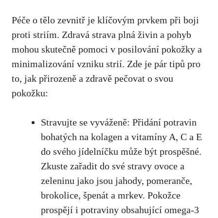
Péče o tělo zevnitř​ je klíčovým prvkem při ‍boji
proti striím. Zdravá strava‌ plná živin a pohyb
mohou skutečně pomoci v posilování pokožky a
minimalizování vzniku strií. Zde ‌je pár tipů pro
to, jak přirozeně a zdravě pečovat​ o svou
pokožku:
Stravujte se vyváženě: Přidání potravin
⁣bohatých na kolagen⁤ a vitamíny A, C a E
⁣do svého jídelníčku může být prospěšné.
Zkuste zařadit do své stravy ovoce a
⁣zeleninu jako jsou jahody, pomeranče,
brokolice, špenát a ⁤mrkev. Pokožce
prospějí i potraviny obsahující omega-3