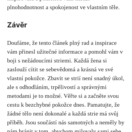
plnohodnotnost a spokojenost ve vlastním těle.
Závěr
Doufáme, ⁤že tento článek plný rad a‌ inspirace
vám přinesl užitečné informace a pomohl vám v
⁤boji ‍s nežádoucími striemi. ⁤Každá žena si
zaslouží cítit se sebevědomá a krásná ve své
vlastní pokožce. Zbavit se strií není snadný úkol,
ale s odhodláním, trpělivostí a správnými⁤
metodami je to možné. Věřte si⁤ a‌ začněte svou
cestu k ⁣bezchybné pokožce dnes. ​Pamatujte, že⁢
žádné tělo není dokonalé a
každá strie má svůj
příběh
. Jsou součástí nás samotných a neměly by
nám bránit v tom, abychom milovaly sami sebe.