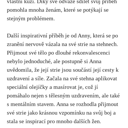
vlastní kůži. ⁣Díky své odvaze sdílet​ svůj‍ příběh
pomohla mnoha ženám, které se potýkají se
stejným problémem.
Další inspirativní příběh ​je od Anny, která se⁤ po
zranění nervově vázala na ​své strie na stehnech.
Přijmout své ⁢tělo po ⁢dlouhé rekonvalescenci
‌nebylo jednoduché, ale postupně si Anna
uvědomila, že její strie jsou součástí její cesty ⁤k
uzdravení⁤ a síle. Začala na své stehna aplikovat
speciální‍ olejíčky a masírovat je, což​ jí
pomáhalo nejen s tělesným uzdravením, ale také
s⁤ mentálním stavem. Anna ⁣se rozhodla přijmout
své strie jako krásnou vzpomínku na svůj ​boj a
stala se inspirací ⁢pro mnoho dalších žen.