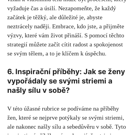
vyžaduje čas a úsilí. Nezapomeňte, že každý
začátek je těžký, ale ​důležité je, abyste
neztrácely naději. Embrace, kdo jste, a‍ přijměte
výzvy, které vám ⁤život přináší. S pomocí těchto
strategií můžete ⁤začít cítit radost‌ a spokojenost
se ⁣svým ‌tělem, a to je klíčem k úspěchu.
6. Inspirační příběhy: Jak se ženy
vypořádaly se svými striemi a
našly sílu v sobě?
V této úžasné rubrice se podíváme na příběhy
žen, které se nejprve​ potýkaly se svými striemi,
ale nakonec našly sílu a sebedůvěru v sobě. Tyto