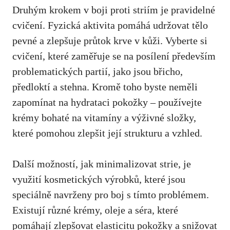
Druhým ‌krokem v boji proti‌ striím je pravidelné
cvičení. Fyzická aktivita pomáhá udržovat⁣ tělo
pevné a zlepšuje průtok ‌krve v ​kůži. Vyberte si
⁤cvičení, které zaměřuje se na posílení především
problematických partií, jako jsou břicho,
předloktí ​a stehna. Kromě toho byste neměli
zapomínat na hydrataci pokožky – používejte
‍krémy bohaté na vitamíny a ⁢výživné ‍složky,
které pomohou zlepšit její strukturu a vzhled.
Další možností, jak‍ minimalizovat strie, je
⁤využití ⁣kosmetických výrobků, ‍
které jsou
speciálně navrženy pro boj
s tímto problémem.
Existují různé krémy,⁢ oleje a ​séra, ‌které
pomáhají zlepšovat elasticitu pokožky⁣ a snižovat