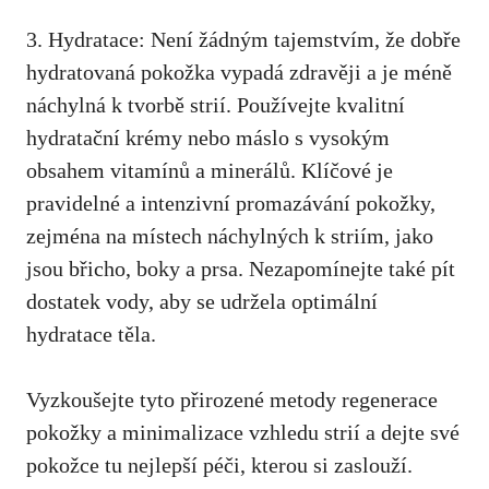
3. Hydratace: Není žádným tajemstvím, že dobře
hydratovaná pokožka vypadá zdravěji ​a je ‌méně
náchylná k tvorbě ⁣strií. Používejte kvalitní
hydratační krémy nebo máslo s vysokým ​
obsahem vitamínů⁢ a minerálů. Klíčové je
pravidelné a intenzivní promazávání pokožky,
zejména na místech náchylných k ​striím, jako
jsou břicho, boky a prsa. Nezapomínejte‌ také pít
dostatek vody, ‌aby ‌se udržela optimální⁣
hydratace těla.
Vyzkoušejte tyto přirozené metody regenerace
pokožky a minimalizace vzhledu strií a dejte své
pokožce tu nejlepší péči, kterou si zaslouží.