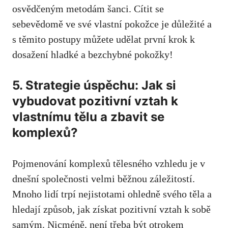
osvědčeným metodám šanci. ‌Cítit se
sebevědomě ve své vlastní pokožce je důležité‍ a
s těmito postupy můžete udělat první krok k
dosažení ‌hladké a bezchybné pokožky!
5. ‍Strategie ⁤úspěchu: Jak si
⁣vybudovat pozitivní vztah k
vlastnímu tělu a zbavit se
komplexů?
Pojmenování komplexů​ tělesného vzhledu je v
dnešní společnosti velmi běžnou záležitostí.
Mnoho​ lidí ⁣trpí nejistotami ohledně ​svého⁢ těla a
hledají způsob, jak získat pozitivní vztah k sobě
samým. Nicméně, není třeba být otrokem