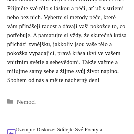
Přijměte své ‌tělo s láskou a péčí, ať už⁣ s striemi
nebo bez nich. Vyberte si ‌metody péče, které
vám přinášejí‌ radost‌ a dávají vaší pokožce to, co
potřebuje. ​A pamatujte si vždy, že skutečná krása
​přichází​ zvnějšku, jakkoliv jsou vaše tělo a
pokožka vypadající, pravá krása tkví ve‍ vašem
vnitřním světle ‍a sebevědomí. Takže važme a
milujme samy sebe a žijme svůj život naplno.
Sbohem od nás a mějte nádherný den!
Rubriky
Nemoci
Ozempic Diskuze: Sdílejte Své Pocity a