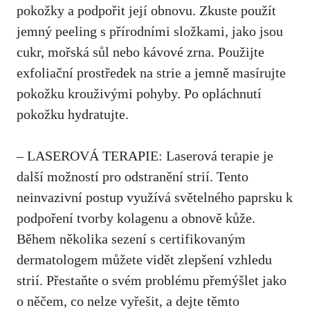
pokožky a podpořit její obnovu. Zkuste použít
jemný peeling s ‍přírodními složkami, jako jsou
cukr, mořská sůl nebo kávové zrna. Použijte
exfoliační​ prostředek na strie a⁤ jemně masírujte
pokožku krouživými pohyby. Po⁢ opláchnutí
⁣pokožku hydratujte.
– LASEROVÁ TERAPIE: Laserová terapie je
další možností pro odstranění strií. Tento
neinvazivní ‍postup využívá světelného paprsku k
podpoření tvorby ​kolagenu a obnově kůže.
Během několika sezení s certifikovaným
dermatologem můžete vidět ‌zlepšení vzhledu⁢
strií. Přestaňte o⁢ svém problému přemýšlet jako
o něčem, co nelze vyřešit, a dejte těmto