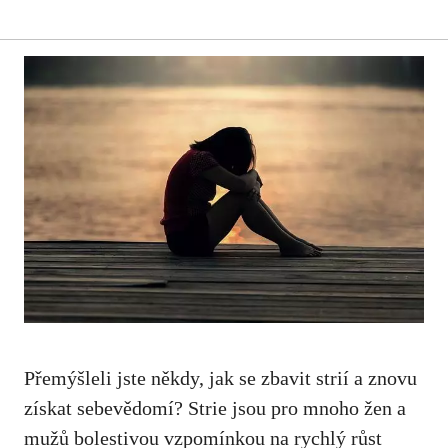
Přemýšleli jste ‌někdy, jak se zbavit strií ⁣a znovu
‌získat sebevědomí? Strie jsou pro mnoho ⁤žen a
mužů bolestivou vzpomínkou na ⁤rychlý růst