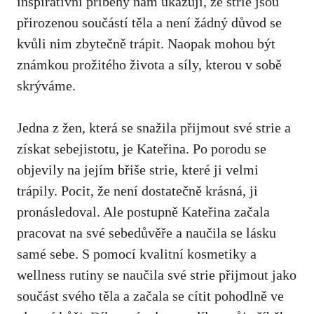
inspirativní příběhy nám ukazují,‍ že strie jsou
přirozenou součástí těla a není ⁢žádný​ důvod se
kvůli nim zbytečně trápit. ⁢Naopak mohou být
známkou ‍prožitého života a síly, kterou v sobě ​
skrýváme.
Jedna z žen, která ⁢se snažila přijmout své strie a
získat sebejistotu, je Kateřina. Po porodu se
objevily na jejím břiše strie, které ji⁤ velmi
trápily. Pocit,⁤ že není dostatečně krásná, ji
pronásledoval. Ale postupně Kateřina začala
pracovat na své sebedůvěře a ‌naučila se ⁢lásku
samé sebe. S pomocí kvalitní kosmetiky a
wellness​ rutiny se naučila své strie přijmout jako
součást svého ⁤těla a začala se⁣ cítit pohodlně ve