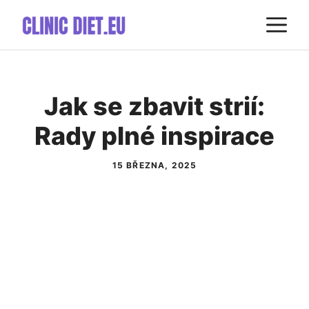
Přeskočit
M
na
obsah
Jak se zbavit strií:
Rady plné inspirace
15 BŘEZNA, 2025