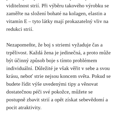
viditelnost strií.​ Při výběru takového výrobku se
zaměřte na ​složení​ bohaté na⁢ kolagen, ​elastin‌ a
vitamín E – tyto látky ​mají prokazatelný‌ vliv na
redukci strií.
Nezapomeňte, že boj s striemi vyžaduje čas a
trpělivost. ‌Každá žena je‍ jedinečná, a proto může
být účinný způsob boje s tímto problémem
individuální. Důležité je však věřit v sebe‌ a svou
krásu,‍ neboť ⁤strie nejsou koncem světa. Pokud ‌se
budete⁢ řídit výše uvedenými tipy a⁣ věnovat
dostatečnou péči své pokožce, můžete se
postupně⁢ zbavit ‍strií a opět získat sebevědomí a
pocit atraktivity.