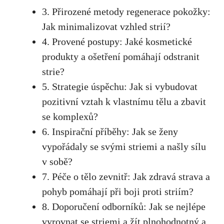
3. ‍Přirozené metody ⁣regenerace pokožky:
⁣Jak minimalizovat vzhled strií?
4. Provené postupy: Jaké kosmetické
produkty‌ a ošetření pomáhají⁣ odstranit
strie?
5. Strategie úspěchu: Jak si vybudovat
pozitivní vztah k vlastnímu tělu ⁤a⁤ zbavit
se komplexů?
6. Inspirační příběhy: Jak se ženy
vypořádaly se svými ⁣striemi a našly sílu
v ⁣sobě?
7. Péče o tělo zevnitř: Jak zdravá strava a
pohyb ‌pomáhají při boji ⁢proti striím?
8. Doporučení odborníků: ​Jak se nejlépe
vyrovnat se striemi‍ a žít plnohodnotný a