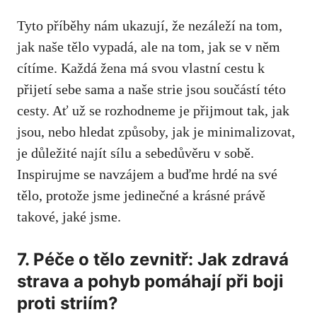
Tyto příběhy nám ukazují, že ‌nezáleží na tom,
jak ‌naše tělo vypadá, ale na‌ tom,⁣ jak se v něm
cítíme. Každá žena má svou ⁢vlastní ‍cestu k
přijetí sebe‍ sama ⁣a naše strie​ jsou součástí ⁣této
‌cesty. Ať už ​se rozhodneme je ‍přijmout ⁣tak, jak
jsou,⁢ nebo hledat způsoby, jak je minimalizovat,⁣
je důležité najít sílu ⁣a sebedůvěru v sobě.
Inspirujme se ​navzájem a​ buďme hrdé na své
tělo, ⁣protože jsme jedinečné a krásné právě
takové,‍ jaké jsme.
7. Péče o tělo zevnitř: Jak ‍zdravá
strava a pohyb pomáhají⁢ při boji
proti striím?