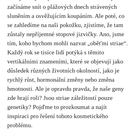
začínáme snít o plážových dnech‌ strávených​
sluněním⁣ a osvěžujícím koupáním. Ale‌ poté, co
se zahledíme‍ na naši⁣ pokožku, zjistíme, že tam⁣
zůstaly nepříjemné stopové jizvičky. Ano, jsme
tím, koho bychom mohli nazvat „oběťmi striae“.
Každý rok se tisíce lidí potýká s těmito​
vertikálními znameními, které se ⁢objevují jako
důsledek různých životních⁣ okolností, jako​ je
rychlý růst, hormonální změny nebo změna ​
hmotnosti. Ale je ‌opravdu‍ pravda, že naše geny
zde ⁣hrají roli? Jsou striae záležitostí pouze
genetiky?​ Pojďme to prozkoumat a najít
inspiraci pro řešení tohoto ⁢kosmetického
problému.