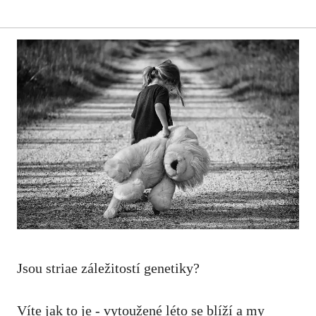
Jsou striae záležitostí genetiky?
Víte jak to je⁣ -⁤ vytoužené ‍léto‍ se blíží‍ a ⁣my