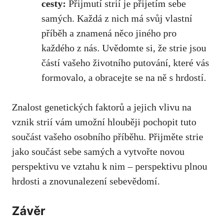
cesty:
Přijmutí strií je přijetím sebe
samých. Každá z nich má svůj vlastní
příběh ⁤a znamená něco jiného pro
každého z ​nás. Uvědomte⁣ si,⁣ že strie ​jsou
částí vašeho‌ životního putování, které vás
formovalo, a obracejte⁢ se na ně s hrdostí.
Znalost genetických faktorů a jejich ⁣vlivu na
vznik strií vám umožní⁤ hlouběji pochopit‍ tuto
součást⁣ vašeho osobního příběhu. Přijměte strie
jako⁢ součást sebe samých a⁣ vytvořte novou
perspektivu⁢ ve⁤ vztahu k nim – perspektivu plnou
hrdosti a znovunalezení ‍sebevědomí.
Závěr