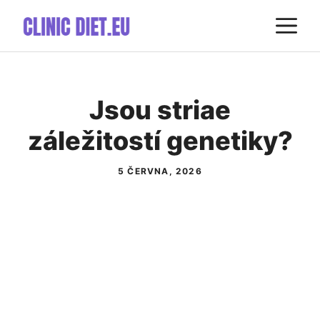
Přeskočit
M
na
obsah
Jsou striae
záležitostí genetiky?
5 ČERVNA, 2026