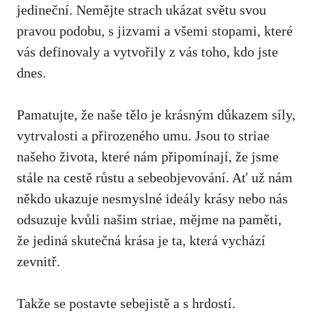
jedineční.‌ Nemějte strach ukázat světu svou
pravou podobu, s jizvami a všemi stopami, které
vás definovaly a vytvořily z vás toho, kdo jste
dnes.
Pamatujte, že ‌naše tělo je krásným důkazem‌ síly,
vytrvalosti a přirozeného umu. ​Jsou to striae
našeho života, které nám připomínají, že⁤ jsme
stále na cestě růstu a sebeobjevování. Ať už nám
někdo ukazuje nesmyslné ideály krásy‌ nebo ⁣nás
odsuzuje kvůli našim striae, mějme na paměti,
že‍ jediná skutečná krása je ta, která vychází
zevnitř.
Takže ⁤se postavte⁣ sebejistě a s hrdostí.