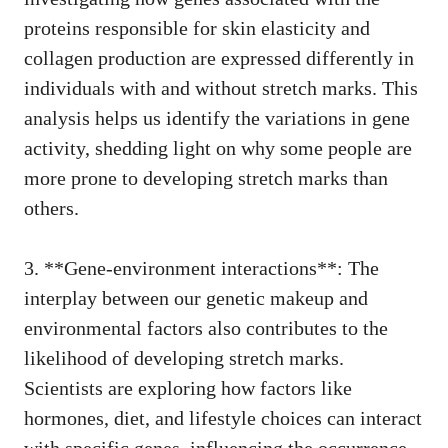
proteins⁢ responsible for skin⁢ elasticity and
collagen⁤ production are expressed differently in
individuals with and without stretch marks. This
⁢analysis helps us ‌identify the variations in gene ​
activity, shedding light on why some ⁢people are
more prone ‍to ​developing​ stretch marks than ​
others.
3.⁣ **Gene-environment interactions**: The
interplay between our genetic makeup and
environmental factors also‍ contributes to the
⁣likelihood ​of developing stretch ​marks.
Scientists⁤ are exploring how factors ​like
hormones, diet,⁢ and lifestyle ⁤choices ⁤can‍ interact
with specific genes, ⁤influencing the occurrence