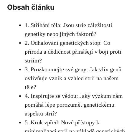
Obsah článku
1. Stříhání ‍těla: Jsou strie ‌záležitostí
genetiky nebo jiných faktorů?
2. Odhalování genetických stop: Co
příroda a dědičnost ‍přinášejí v boji proti
striím?
3. Prozkoumejte své geny: Jak vliv genů‍
ovlivňuje vznik⁢ a vzhled strií na našem
⁢těle?​
4. Inspirujte ⁢se vědou: Jaký​ výzkum nám
pomáhá lépe porozumět genetickému
aspektu‌ strií?
5. Krok vpřed: Nové přístupy k
minimalizaci strií na základě genetických