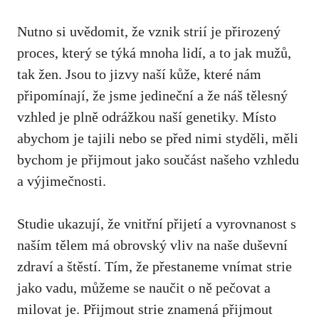
Nutno ⁣si uvědomit, že vznik⁤ strií je přirozený
proces,⁤ který se týká⁢ mnoha lidí, a to jak mužů,
tak žen.⁣ Jsou to jizvy naší⁢ kůže, které nám
připomínají, že jsme jedineční a že náš tělesný
vzhled je plně ‌odrážkou naší genetiky. Místo
abychom je tajili ​nebo se před ⁤nimi styděli,⁤ měli
bychom je přijmout jako součást ​našeho‌ vzhledu
a výjimečnosti.
Studie ukazují, že vnitřní přijetí a vyrovnanost s
naším tělem má⁤ obrovský vliv na ‌naše duševní
zdraví a štěstí. Tím, že přestaneme vnímat‍ strie
jako vadu, můžeme se naučit o ně pečovat a
milovat ‍je. Přijmout⁤ strie znamená přijmout​