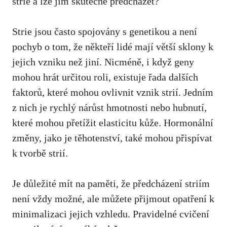
strie a lze jim ‍skutečně předcházet?
Strie jsou často spojovány s genetikou a není
pochyb o ⁢tom, že někteří lidé mají větší sklony k
jejich vzniku než jiní. Nicméně, i​ když geny
mohou hrát určitou roli, existuje ‍řada dalších
faktorů,​ které mohou ovlivnit vznik strií. Jedním
z ‍nich je ​rychlý nárůst hmotnosti nebo hubnutí,
které mohou přetížit elasticitu kůže. ​Hormonální⁣
změny, jako je těhotenství, také mohou ​přispívat
k tvorbě strií.
Je důležité mít na paměti, že​ předcházení ⁣striím
není vždy možné, ale můžete⁢ přijmout opatření k
minimalizaci jejich vzhledu. Pravidelné cvičení