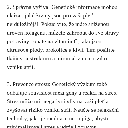
2. Správná výživa: Genetické informace mohou
ukázat, jaké živiny jsou pro vaši pleť
nejdůležitější. Pokud víte, že ⁤máte sníženou
úroveň kolagenu, můžete zahrnout ‌do‌
své ‌stravy
potraviny bohaté na ​vitamín
C, jako jsou
⁣citrusové plody, brokolice a⁣ kiwi. Tím posílíte
tkáňovou​ strukturu a minimalizujete ⁢riziko
vzniku strií.
3. Prevence stresu: ⁢Genetický výzkum také
odhaluje⁣ souvislost mezi ​geny a reakcí​ na ​stres.
Stres⁣ může mít negativní vliv na vaši pleť ⁣a
zvyšovat riziko vzniku strií. Naučte se relaxační
techniky,
jako⁢ je ⁤meditace nebo jóga
, abyste
minimalizovali stres a udrželi zdravou