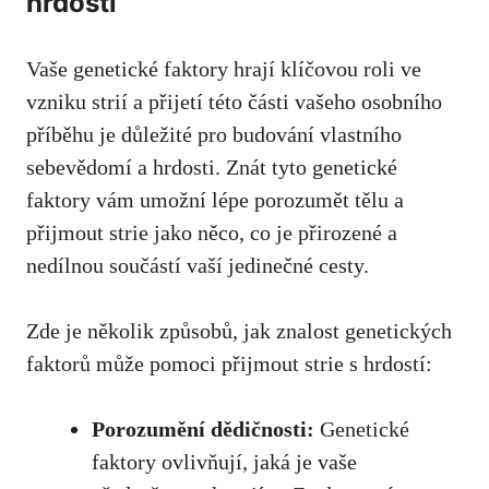
hrdostí
Vaše genetické faktory hrají klíčovou roli ve
vzniku strií a přijetí této části vašeho osobního ​
příběhu je ⁢důležité pro budování ​vlastního
sebevědomí a hrdosti. Znát tyto‌ genetické
faktory vám ​umožní lépe ⁤porozumět tělu a
přijmout strie jako něco, co je přirozené a⁤
nedílnou součástí vaší jedinečné cesty.
Zde je několik způsobů,‌ jak znalost genetických
⁢faktorů může pomoci přijmout strie s hrdostí:
Porozumění dědičnosti:
Genetické‌
faktory⁣ ovlivňují, jaká ⁤je‍ vaše