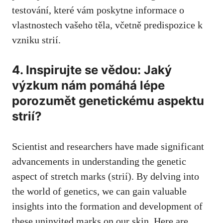
‍testování, které vám poskytne informace o
vlastnostech vašeho těla, včetně predispozice k⁢
vzniku strií.
4.‍ Inspirujte se vědou: Jaký
výzkum nám pomáhá lépe
porozumět genetickému‌ aspektu
strií?
Scientist⁤ and⁤ researchers have made significant
⁣advancements in understanding the genetic
aspect of stretch marks (strií). By delving into
the world of genetics, we can gain valuable
insights into the formation and development of
these uninvited marks on our skin.​ Here are