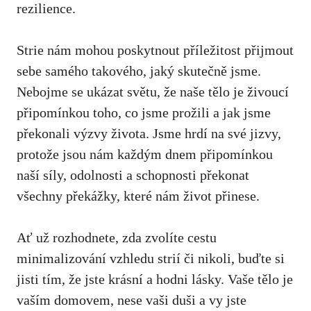
rezilience.
Strie nám mohou poskytnout ‌příležitost ‍přijmout
sebe‍ samého takového, jaký‌ skutečně jsme.
Nebojme⁤ se ukázat světu,⁣ že naše tělo⁤ je živoucí
připomínkou toho, co jsme prožili a jak jsme
překonali výzvy života.‌ Jsme hrdí na‌ své jizvy,
protože jsou⁤ nám každým dnem připomínkou‍
naší síly, odolnosti⁣ a schopnosti ⁣překonat
všechny překážky, které nám život ⁤přinese.
Ať už rozhodnete, zda zvolíte cestu⁣
minimalizování vzhledu strií či ⁤nikoli, buďte si
jisti tím, že jste krásní a ​hodni lásky. Vaše⁢ tělo je
vaším domovem, nese vaši duši a vy ⁢jste