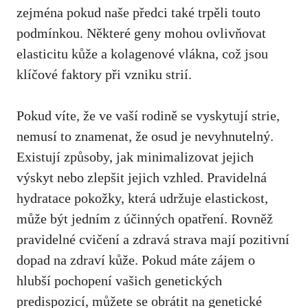
zejména‌ pokud naše předci‍ také trpěli touto
podmínkou. ⁢Některé geny mohou ovlivňovat
elasticitu kůže a kolagenové vlákna, což jsou
klíčové faktory při vzniku strií.
Pokud víte, že ve‌ vaší⁤ rodině se vyskytují⁣ strie,​
nemusí to znamenat, že osud je nevyhnutelný.
Existují způsoby, ‌jak minimalizovat ‌jejich
výskyt ⁢nebo zlepšit jejich vzhled. Pravidelná
hydratace pokožky, ‍která​ udržuje elastickost,
může být jedním z účinných opatření. Rovněž
pravidelné cvičení a zdravá strava mají‍ pozitivní
dopad⁣ na zdraví kůže. Pokud máte zájem o
hlubší pochopení vašich genetických ​
predispozicí, můžete se obrátit na⁣ genetické