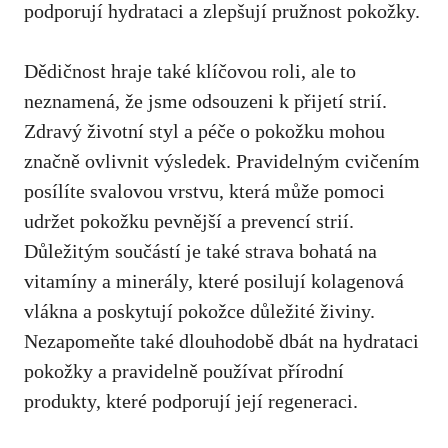
podporují hydrataci a​ zlepšují pružnost⁢ pokožky.
Dědičnost ⁣hraje také‌ klíčovou roli, ale to
neznamená, že ⁤jsme ​odsouzeni ‍k přijetí strií.
Zdravý ​životní ‍styl a péče​ o ‌pokožku mohou
značně ovlivnit výsledek. Pravidelným ⁢cvičením‌
posílíte svalovou vrstvu, která může pomoci
udržet pokožku ⁤pevnější a prevencí strií.
Důležitým součástí je také ​strava bohatá na
vitamíny ⁤a minerály, které posilují kolagenová
vlákna ‌a ‌poskytují pokožce důležité živiny.⁢
Nezapomeňte také ⁣dlouhodobě dbát na hydrataci
pokožky a pravidelně používat přírodní
produkty, které podporují její regeneraci.