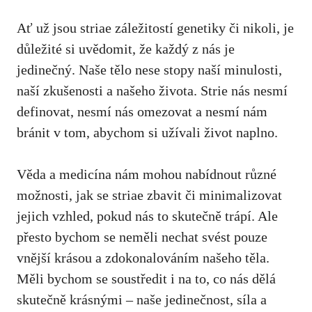
Ať už⁤ jsou striae záležitostí genetiky či​ nikoli,​ je
důležité si uvědomit, že každý z nás je
jedinečný.⁢ Naše tělo nese ⁤stopy naší minulosti,
naší zkušenosti a našeho života. Strie nás nesmí
definovat, ⁢nesmí nás omezovat a nesmí nám
bránit v tom, abychom si‌ užívali život⁢ naplno.
Věda a medicína nám mohou nabídnout různé
‌možnosti, jak se striae zbavit či ⁢minimalizovat
jejich vzhled, pokud ⁢nás‍ to skutečně ​trápí.‍ Ale⁣
přesto bychom se ⁢neměli nechat svést pouze
vnější krásou a​ zdokonalováním našeho ‌těla.
Měli bychom se soustředit i na ‌to, co nás ⁢dělá
skutečně krásnými – naše jedinečnost,​ síla a