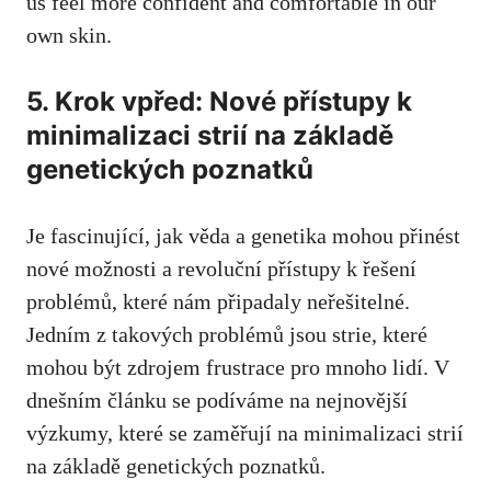
us feel more confident and ​comfortable ‍in⁢ our
own skin.
5. ‌Krok vpřed: Nové přístupy k
minimalizaci strií na základě
genetických‍ poznatků
Je fascinující, jak věda a⁢ genetika mohou⁢ přinést
nové možnosti a‍ revoluční‌ přístupy k řešení​
problémů, ⁣které nám připadaly ⁢neřešitelné.
Jedním z takových problémů jsou ⁣strie, které
mohou být zdrojem frustrace pro mnoho lidí. V
dnešním‍ článku se podíváme na nejnovější
výzkumy,‌ které se zaměřují na minimalizaci strií
na základě genetických poznatků.