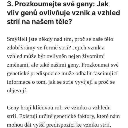
3. Prozkoumejte své geny: Jak
vliv​ genů​ ovlivňuje⁣ vznik a vzhled
strií na našem těle?
Smýšleli jste někdy nad tím, proč se‍ naše tělo
zdobí šrámy ve formě strií? Jejich ‌vznik⁤ a
vzhled může⁢ být ovlivněn nejen ​životními
změnami, ale také našimi geny. ⁣Prozkoumat své
genetické ‌predispozice může odhalit fascinující
⁢informace o tom, jak​ se strie vyvíjejí ⁢a​ proč⁢ se
objevují.
Geny hrají ⁢klíčovou roli ve‌ vzniku ​a⁢ vzhledu
strií.‌ Existují ⁢určité genetické ‌faktory, které nám
mohou dát vyšší predispozici ke vzniku strií,