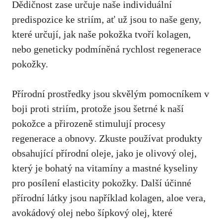
Dědičnost zase⁤ určuje naše individuální⁤
predispozice ke striím, ať už⁤ jsou to ⁣naše geny,
které určují, jak naše ⁢pokožka ⁣tvoří kolagen,
nebo geneticky⁢ podmíněná rychlost ⁤regenerace
pokožky.
Přírodní prostředky jsou skvělým pomocníkem v
boji proti striím, ‌protože jsou šetrné k naší⁤
pokožce​ a ‌přirozeně stimulují⁤ procesy
regenerace a obnovy. Zkuste používat produkty
obsahující přírodní oleje, jako je olivový ⁢olej,
který je bohatý ⁤na‍ vitamíny
a mastné⁤ kyseliny
pro posílení elasticity pokožky. Další účinné
přírodní látky jsou například kolagen,‌ aloe vera,⁢
avokádový olej nebo šípkový olej, které