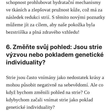
schopnost prohlubovat hydratační mechanismy
ve tkáních⁤ a ​zlepšovat ⁢pružnost kůže, což má za
‌následek redukci strií. S těmito novými poznatky
můžeme jít ‌za cílem, aby ​naše pokožka​ byla
‌bezstriíška a plná zdravého⁤ vzhledu!
6. Změňte​ svůj pohled: ‌Jsou strie⁤
výzvou nebo pokladem genetické
individuality?
Strie jsou často vnímány jako nedostatek krásy a
mohou ⁢působit negativně na sebevědomí. Ale co⁢
když bychom změnili pohled​ na strie? Co
kdybychom ⁤začali vnímat strie⁣ jako​ poklad
genetické‍ individuality?