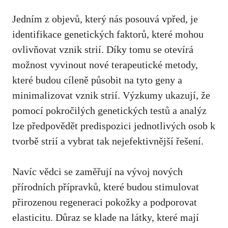
Jedním z objevů, který nás posouvá vpřed, je
identifikace genetických‌ faktorů, které mohou
ovlivňovat vznik strií. Díky tomu se otevírá
možnost vyvinout nové terapeutické metody,
které budou cíleně působit na‍ tyto geny a
‍minimalizovat vznik strií. Výzkumy ukazují, že
pomocí​ pokročilých​ genetických testů a ​analýz
lze předpovědět predispozici jednotlivých osob​ k⁤
tvorbě ⁢strií a ⁤vybrat tak nejefektivnější ‍řešení.
Navíc vědci se zaměřují na vývoj nových ​
přírodních přípravků, které budou ⁤stimulovat
přirozenou regeneraci pokožky a podporovat
elasticitu. Důraz‌ se klade ⁢na látky,⁢ které mají