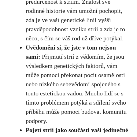
předurčenost k striím. Znalost své⁢
rodinné historie ​vám umožní pochopit,
zda je ve‍ vaší genetické linii vyšší
pravděpodobnost ⁣vzniku ⁢strií a zda ‌je ‍to
něco, s čím se váš rod už dříve potýkal.
Uvědomění si, že​ jste v tom nejsou
sami:
Přijmutí strií z vědomím, že ⁣jsou
výsledkem​ genetických ⁢faktorů, vám
může pomoci⁤ překonat pocit osamělosti
nebo‌ nízkého sebevědomí spojeného s
touto estetickou vadou. Mnoho lidí⁣ se s
tímto problémem‍ potýká a sdílení⁢ svého
příběhu může pomoci budovat komunitu
podpory.
Pojetí ​strií jako součásti vaší jedinečné