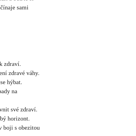
ačínaje sami
k zdraví.
žení zdravé váhy.
 se hýbat.
pady ⁤na
vnit ⁤své zdraví.
dobý horizont.
v boji s ‍obezitou