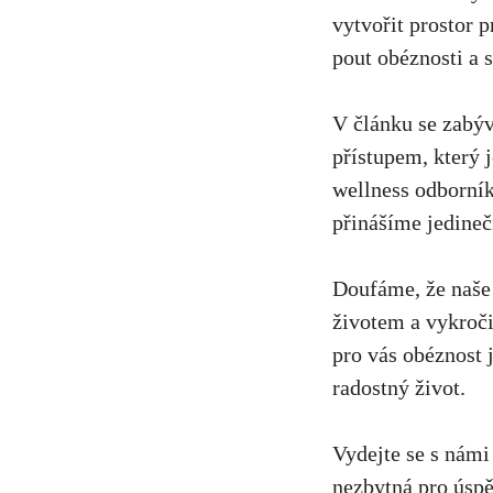
vytvořit prostor p
pout obéznosti a‍ s
V ⁣článku se⁢ zabý
přístupem, ‍který⁣
wellness‌ odborníky
přinášíme jedineč
Doufáme,​ že naše 
životem a vykročil
pro vás obéznost 
radostný ‍život.
Vydejte se s⁤ námi 
nezbytná pro úspěc