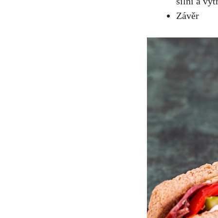
silní a vyt
Závěr