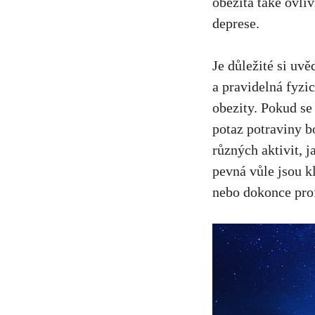
obezita ​také ovli
deprese.
Je důležité si uvě
a⁣ pravidelná fyzic
obezity. Pokud ⁢se 
potaz potraviny bo
různých aktivit, ‌
pevná vůle ​jsou⁣ k
nebo dokonce ‌pro