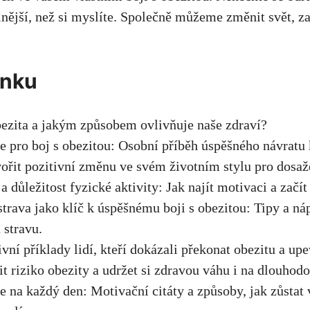
silnější, než si myslíte. Společně ⁢můžeme změnit svět, z
ánku
bezita a jakým způsobem ovlivňuje naše zdraví?
e​ pro boj⁢ s ‍obezitou: Osobní​ příběh úspěšného návratu 
vořit pozitivní změnu ve ‍svém ⁤životním ​stylu pro dosa
 a důležitost fyzické aktivity: Jak ‍najít ⁢motivaci a začít
trava jako​ klíč ‍k úspěšnému⁢ boji s​ obezitou: Tipy ‌a ná
 stravu.
ivní příklady lidí,⁢ kteří dokázali překonat obezitu a upe
žit riziko obezity ‍a ⁣udržet si zdravou váhu i​ na⁣ dlouho
e na ⁣každý den: ‍Motivační citáty a způsoby, ⁣jak‍ zůstat⁢ 