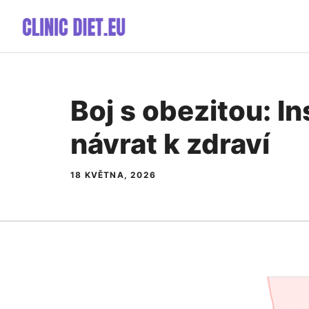
Přeskočit
na
obsah
Boj s obezitou: In
návrat k zdraví
18 KVĚTNA, 2026