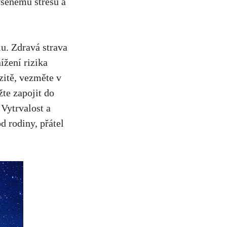
ýšenému‍ stresu a
u. Zdravá ​strava⁢
nížení rizika
itě, ⁢vezměte v⁣
žte zapojit do
 Vytrvalost a
od rodiny, přátel