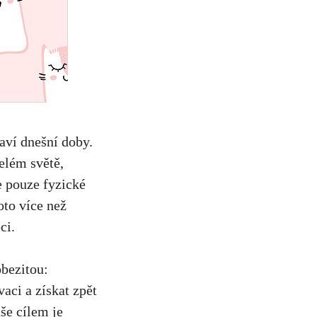
aví dnešní doby.‌
celém světě,
se pouze fyzické
oto více⁤ než
ci.
obezitou:
vaci ⁢a
získat zpět
aše cílem je