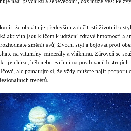
vňuje ⁤naši psychiku‌ a sebevědomí, ‌což ⁤může vést ke zv
domit, že obezita je především záležitostí životního styl
ká ⁢aktivita jsou klíčem​ k udržení zdravé‍ hmotnosti‌ a s
rozhodnete‍ změnit⁢ svůj ‌životní styl a bojovat proti obez
haté na vitamíny, minerály a⁤ vlákninu.⁢ Zároveň se ‍sna
jako⁢ je chůze, běh nebo cvičení na posilovacích strojích.
líčové, ale pamatujte si, ⁤že vždy⁢ můžete najít⁢ podporu 
fesionálních trenérů.