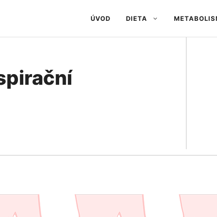
ÚVOD
DIETA
METABOLI
spirační