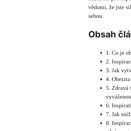
vědomi,​ že jste ⁣
‌sebou.
Obsah čl
1. Co je o
2. Inspirac
3. Jak vyt
4. Obezita⁢
5. Zdravá s
vyváženou
6. Inspirat
7. Jak‍ sní
8. Inspirac