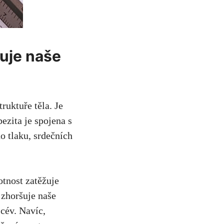
ňuje naše
ruktuře těla.⁣ Je
zita ​je spojena s⁤
o tlaku, srdečních
otnost​ zatěžuje
 zhoršuje naše⁣
 cév. Navíc,