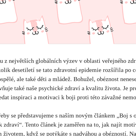
u z největších⁣ globálních výzev v oblasti veřejného ​zdr
ik desetiletí se⁣ tato zdravotní⁣ epidemie ⁢rozšířila​ po⁤ 
spělé, ale⁣ také‌ děti ⁢a mládež.⁤ Bohužel, obéznost nene
ňuje⁣ také naše ‌psychické ‌zdraví a ⁢kvalitu života. Je pr
edat inspiraci a motivaci‍ k⁤ boji proti této závažné nemo
třeby se představujeme ‍s naším novým článkem „Boj⁢ s‍ 
⁢ zdraví“.⁢ Tento‍ článek ⁤je zaměřen na to, jak najít moti
m životem
, když se potýkáte s​ nadváhou a obézností. N