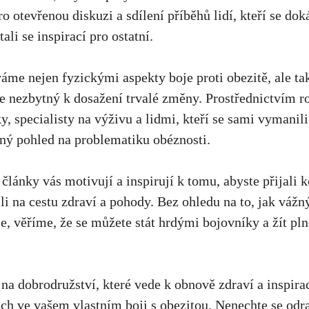
ro otevřenou diskuzi a sdílení příběhů lidí, kteří se ​do
tali ​se inspirací pro ostatní.
váme nejen ‌fyzickými‌ aspekty boje proti ⁢obezitě, ale ta
 je nezbytný k dosažení ‍trvalé změny. Prostřednictvím⁤ ro
, specialisty na výživu a ⁢lidmi, kteří ⁤se sami ‌vymanili
ný pohled na problematiku ‌obéznosti.
⁣články vás motivují ⁣a inspirují⁢ k tomu,‌ abyste přijali
i na⁣ cestu ⁤zdraví a‌ pohody. Bez ohledu na to, jak ​vá
je, věříme, že se můžete⁣ stát hrdými bojovníky a žít p
​na dobrodružství,⁤ které vede k obnově zdraví a​ inspirac
h ve vašem‌ vlastním boji s ⁢obezitou. Nenechte se ‌odra