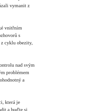
kázali vymanit z
ké ‌vnitřním
zhovorů⁢ s⁢
 z ‌cyklu obezity,
‌ kontrolu nad svým
žným problémem‍
lnohodnotný a
i, která je
dit a buďte si