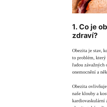
1. Co je ⁢
zdraví?
Obezita je⁣ stav, k
to problém, který 
řadou​ závažných 
onemocnění a ​něk
Obezita⁤ ovlivňuje
naše klouby a​ kost
kardiovaskulární z