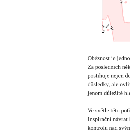
‍Obéznost je jedno
Za posledních někol
postihuje nejen do
důsledky, ale ovliv
jenom⁤ důležité hl
Ve světle ‌této po
Inspirační návrat k
kontrolu nad svý