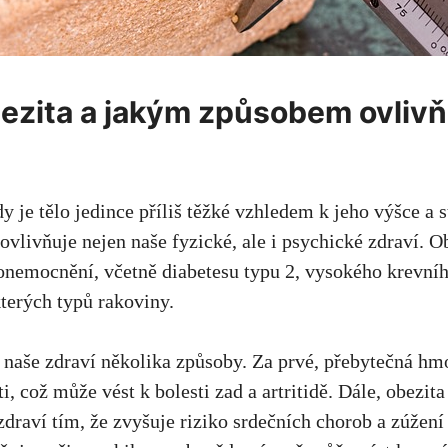
obezita a jakým⁤ způsobem ovliv
dy je‌ tělo jedince příliš těžké‍ vzhledem k jeho výšce a st
ovlivňuje nejen naše fyzické, ale i psychické zdraví. Obe
onemocnění, ‍včetně diabetesu ​typu 2,⁤ vysokého krevníh
terých ​typů rakoviny.
 naše ⁤zdraví ⁢několika způsoby.⁤ Za‌ prvé, přebytečná hm
i, ⁣což⁤ může vést k bolesti zad a artritidě.⁤ Dále, obezita
draví tím, že⁢ zvyšuje ​riziko srdečních ‍chorob a zúžení