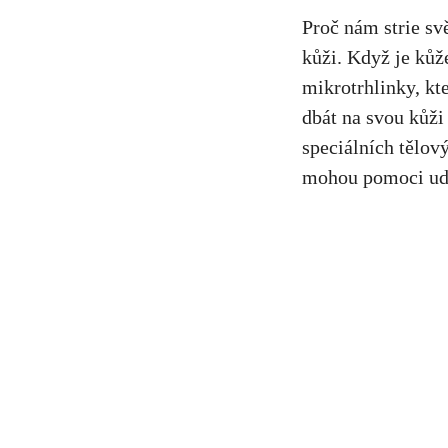
Proč nám strie sv
kůži. Když je kůž
mikrotrhlinky, kte
dbát na svou kůži
speciálních tělov
mohou pomoci udrž