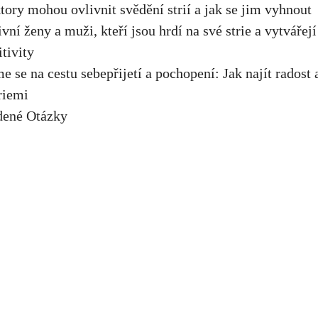
ktory mohou ovlivnit svědění strií a jak se jim vyhnout
ivní ženy a muži, kteří jsou hrdí na své strie a vytvářejí
itivity
e se na cestu sebepřijetí a pochopení: Jak najít radost
triemi
dené Otázky