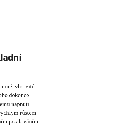
kladní
jemné, vlnovité
nebo dokonce
enému napnutí
s rychlým růstem
ním posilováním.