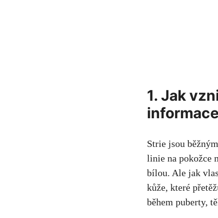
1. Jak vzn
informace
Strie jsou běžným
linie na pokožce
bílou. Ale jak vl
kůže, které přetě
během puberty, tě