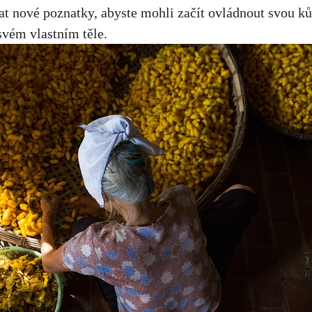
at nové poznatky, abyste mohli začít ovládnout svou kůž
vém vlastním těle.