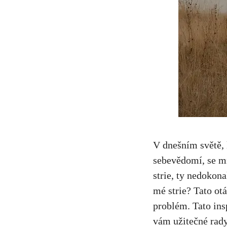
V dnešním světě, 
sebevědomí, se mn
strie, ty nedokon
mé strie? Tato otá
problém. Tato insp
vám užitečné rady