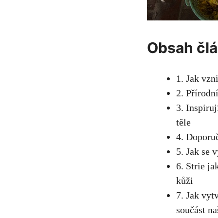
Obsah čl
1. Jak vzn
2. Přírodn
3. Inspiru
těle
4. Doporuč
5. Jak se 
6. Strie j
kůži
7. Jak vyt
součást na