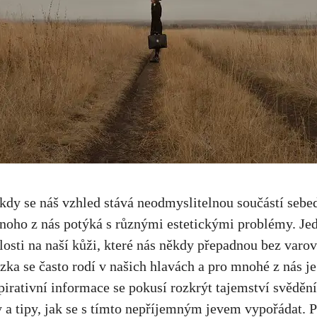
kdy se náš vzhled stává neodmyslitelnou součástí sebe
oho z nás potýká s různými estetickými problémy. Jed
alosti na naší kůži, které nás někdy přepadnou bez varov
zka se často rodí v našich hlavách a pro mnohé z nás je 
irativní informace se pokusí rozkrýt tajemství svědění 
 a tipy, jak se s tímto nepříjemným jevem vypořádat. P