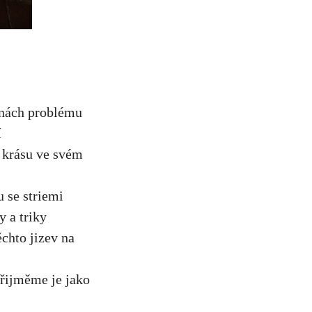
činách problému
í
ou krásu ve svém
 se striemi
y a triky
ěchto jizev na
přijměme je jako