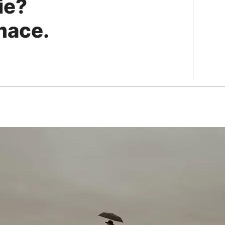
ie?
rmace.