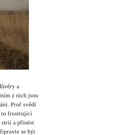
důvěry a
ním z nich jsou
ání. Proč svědí
to frustrující
strií a přinést
řipravte se být