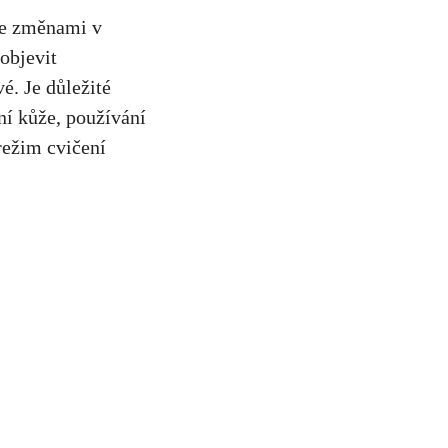
 se změnami v
objevit
é. Je důležité
ní kůže, používání
režim cvičení