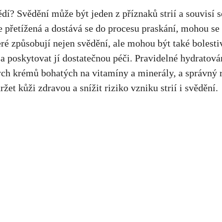
ědí? Svědění může být jeden z příznaků strií a souvisí
e přetížená a dostává se do procesu praskání, mohou se 
ré způsobují nejen svědění, ale mohou být také bolestiv
 a poskytovat jí dostatečnou péči. Pravidelné hydratová
ých krémů bohatých na vitamíny a minerály, a správný 
et kůži zdravou a snížit riziko vzniku strií i svědění.