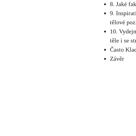
8. Jaké fa
9. Inspirat
tělové poz
10. Vydejm
těle i se s
Často Kla
Závěr