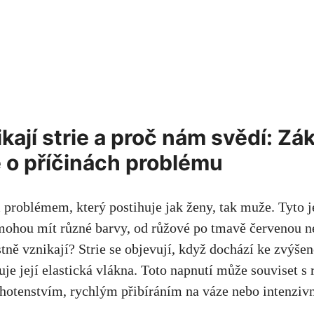
ikají strie a proč nám svědí: Zá
 o příčinách problému
 problémem, který postihuje jak ženy, tak muže. Tyto 
 mohou mít různé barvy, od růžové po tmavě červenou 
astně vznikají? Strie se objevují, když dochází ke zvýš
žuje její elastická vlákna. Toto napnutí může souviset 
hotenstvím, rychlým přibíráním na váze nebo intenziv