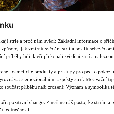
ánku
ikají strie a proč nám svědí: Základní informace o pří
í způsoby, jak zmírnit svědění strií a posílit sebevědom
jící příběhy lidí, kteří překonali svědění strií a nalezn
ené kosmetické produkty a přístupy pro péči o pokožku
vyrovnávat s emocionálními aspekty strií: Motivační tip
ako součást příběhu naší zrození: Význam a symbolika t
vořit pozitivní change: Změňme náš postoj ke striím a 
ší jedinečnosti