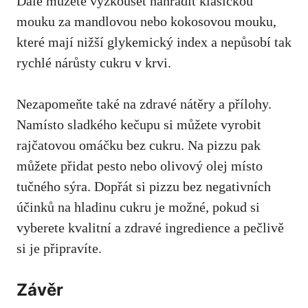
⁣Dále můžete vyzkoušet nahradit klasickou ​
mouku za mandlovou nebo kokosovou mouku,
které mají nižší glykemický index
a nepůsobí tak
rychlé nárůsty​ cukru v krvi.
Nezapomeňte také ⁣na zdravé ⁤nátěry a přílohy.⁢
Namísto sladkého kečupu si můžete vyrobit
rajčatovou omáčku bez‌ cukru. ‌Na pizzu‍ pak
můžete přidat pesto⁤ nebo olivový olej místo​
tučného sýra. Dopřát si pizzu bez negativních
⁣účinků ​na hladinu⁣ cukru ⁤je možné, pokud si
vyberete‌ kvalitní a zdravé ingredience a​ pečlivě
⁢si je připravíte.
Závěr