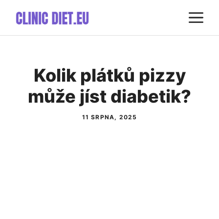
Přeskočit
M
na
obsah
Kolik plátků pizzy
může jíst diabetik?
11 SRPNA, 2025