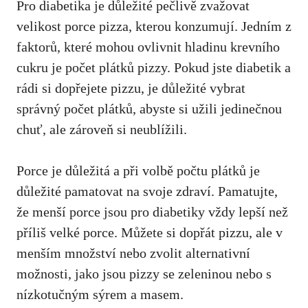
Pro ‍diabetika je důležité pečlivě zvažovat‍
velikost porce pizza, ‌kterou ⁤konzumují. Jedním z
faktorů, které mohou ⁢ovlivnit hladinu krevního
cukru je počet plátků pizzy.‍ Pokud ⁢jste diabetik a⁣
rádi si dopřejete pizzu, je‌ důležité vybrat
správný ‍počet plátků, abyste si užili jedinečnou
chuť,‌ ale zároveň si neublížili.
Porce je důležitá a​ při​ volbě počtu plátků je
důležité pamatovat⁤ na svoje​ zdraví.⁢ Pamatujte,‌
že ‍menší porce jsou pro diabetiky vždy lepší než
příliš velké ‌porce. Můžete si dopřát pizzu, ale v
menším množství nebo zvolit alternativní⁤
možnosti, jako jsou pizzy ‌se⁣ zeleninou nebo s
nízkotučným sýrem ⁢a masem.