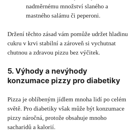
nadměrnému množství slaného⁤ a
mastného salámu či peperoni.
Držení těchto ​zásad vám pomůže udržet ⁤hladinu
cukru v ⁤krvi stabilní⁤ a
zároveň si vychutnat
chutnou
⁢a zdravou pizzu bez ⁣výčitek.
5. ‍Výhody a nevýhody
⁣konzumace pizzy pro diabetiky
Pizza je oblíbeným ⁤jídlem ⁣mnoha lidí po celém⁢
světě. ⁢Pro⁢ diabetiky ‍však může být⁣ konzumace ​
pizzy⁢ náročná, protože obsahuje mnoho⁢
sacharidů ‍a kalorií.