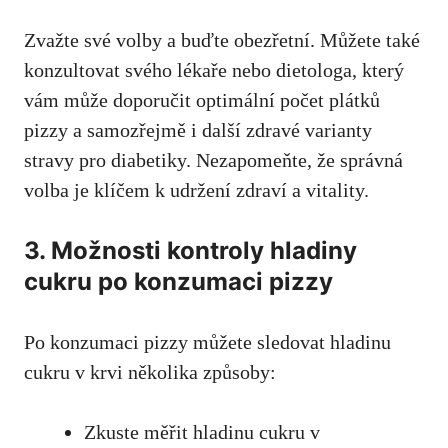
Zvažte⁤ své volby a buďte ‍obezřetní. Můžete také
konzultovat svého lékaře nebo dietologa, který
‍vám ⁤může⁤ doporučit optimální počet plátků​
pizzy ‌a samozřejmě i ⁣další zdravé‌ varianty ​
stravy ​pro ⁢diabetiky. ‌Nezapomeňte, že ⁣správná
volba je klíčem k udržení zdraví a⁤ vitality.
3. Možnosti kontroly ⁣hladiny
cukru po konzumaci pizzy
Po konzumaci pizzy‌ můžete⁢ sledovat​ hladinu
cukru⁤ v‌ krvi několika⁣ způsoby:
Zkuste měřit ⁤hladinu cukru v