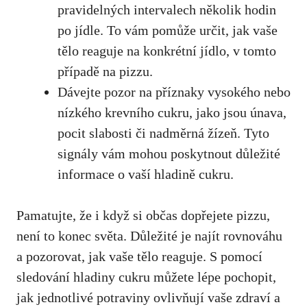
⁣pravidelných intervalech několik ​hodin
po‌ jídle. ‌To vám pomůže určit, ​jak​ vaše
tělo‍ reaguje‌ na konkrétní jídlo, v tomto‍
případě ⁣na pizzu.
Dávejte pozor na příznaky vysokého nebo
nízkého krevního cukru,⁢ jako jsou únava,
pocit ‌slabosti či nadměrná žízeň. Tyto
signály vám mohou poskytnout důležité ​
informace o‍ vaší hladině cukru.
Pamatujte, že i když si občas dopřejete ⁤pizzu,
není to⁢ konec⁣ světa.​ Důležité ⁤je najít rovnováhu‌
a ⁣pozorovat,‌
jak vaše tělo reaguje
. S pomocí
‍sledování​ hladiny⁣ cukru můžete ⁣lépe pochopit,
jak jednotlivé potraviny ovlivňují vaše‍ zdraví ⁢a