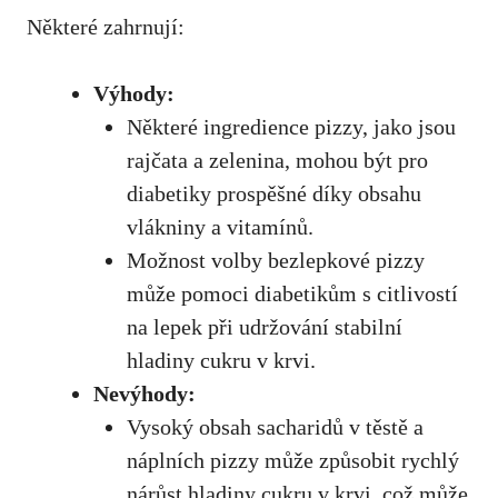
Některé​ zahrnují:
Výhody:
Některé ingredience pizzy,‌ jako jsou
rajčata a⁢ zelenina, mohou​ být ‍pro
diabetiky prospěšné díky obsahu
vlákniny a vitamínů.
Možnost volby bezlepkové pizzy
může pomoci diabetikům s citlivostí⁣
na ​lepek při udržování stabilní
hladiny cukru v⁤ krvi.
Nevýhody:
Vysoký obsah ‍sacharidů v těstě⁣ a
náplních pizzy ‌může způsobit rychlý
⁢nárůst ⁣hladiny cukru⁤ v krvi, ⁤což může