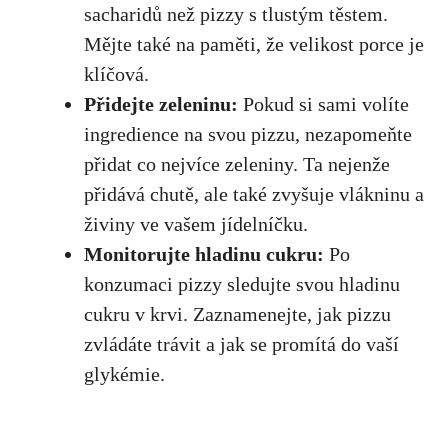
sacharidů než pizzy s tlustým těstem.
Mějte také na ‍paměti, že velikost porce je
klíčová.
Přidejte zeleninu:
Pokud si sami ‌volíte
ingredience na ⁤svou pizzu, nezapomeňte
přidat co nejvíce zeleniny. Ta nejenže
přidává chutě,⁤ ale také zvyšuje ⁢vlákninu a
živiny‍ ve vašem jídelníčku.
Monitorujte hladinu‌ cukru:
Po
konzumaci⁣ pizzy⁣ sledujte svou hladinu
cukru⁣ v krvi. Zaznamenejte, jak pizzu
zvládáte trávit ‌a jak⁢ se⁤ promítá do vaší⁣
glykémie.