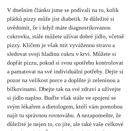
V⁢ dnešním článku​ jsme se podívali na to, kolik⁤
plátků ⁢pizzy může jíst diabetik. Je důležité ‌si‍
uvědomit, že‍ i když‌ máte diagnostikovanou
cukrovku, stále můžete⁢ užívat dobré jídlo, včetně
pizzy.​ Klíčem ⁢je však mít vyváženou stravu ⁤a
sledovat svoji hladinu cukru
‌ v ‌krvi. Můžete si
dopřát pizzu,‌ pokud si ⁣svou spotřebu ⁢kontrolovat
a pamatovat na své individuální potřeby. Dejte si
⁣pozor na velikost porce⁢ a doplňte ji zeleninou a
bílkovinami. Dbejte⁢ tak na své⁢ zdraví a užívejte
si jídlo naplno. Buďte ​však stále ve spojení‌ se
svým lékařem‌ a dietologem,‍ kteří vám ⁣pomohou
najít tu ​správnou rovnováhu. A nezapomeňte, že ​
důležité je nejen ​to, co ⁣jíte,‌ ale také‌ vaše ‌celkové