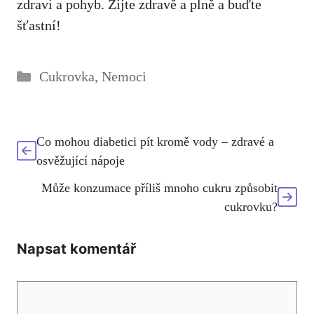
zdraví a​ pohyb. Žijte ⁤zdravě a plně a buďte⁣
šťastní!
Rubriky
Cukrovka
,
Nemoci
Co mohou diabetici pít kromě vody – zdravé a
osvěžující nápoje
Může konzumace příliš mnoho cukru způsobit
cukrovku?
Napsat komentář
Komentář