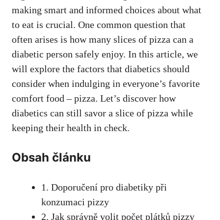
making smart​ and ⁢informed choices about what
to eat is crucial. One common⁢ question that
often arises‍ is how⁤ many​ slices ​of ⁤pizza can a
diabetic person⁣ safely enjoy. In this article, we
will explore the factors that diabetics should
consider when indulging in everyone’s⁤ favorite
‌comfort food – pizza. ‌Let’s ‍discover how
diabetics can still‌ savor a slice of pizza while
keeping their health in ⁤check.
Obsah‍ článku
1.‍ Doporučení pro diabetiky při
konzumaci pizzy
2. ⁢Jak správně‌ volit⁢ počet plátků pizzy