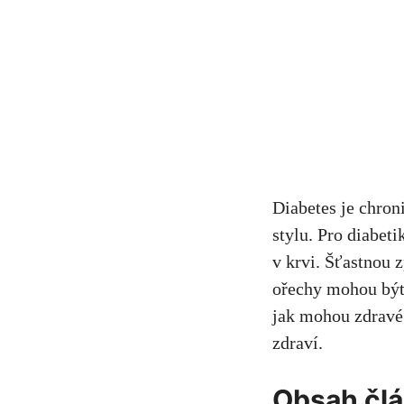
Diabetes je chron
stylu. Pro diabet
v krvi. Šťastnou 
‍ořechy mohou být
jak mohou zdravé l
zdraví.
Obsah čl