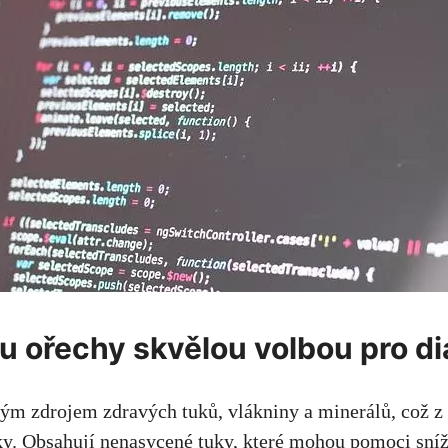
ou ořechy skvělou volbou pro d
ým zdrojem zdravých tuků, vlákniny a minerálů, což z 
iky. Obsahují nenasycené tuky,
které mohou pomoci sníž