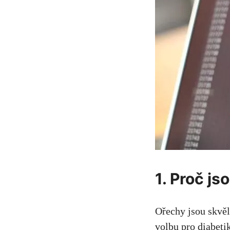
1. Proč js
Ořechy jsou skvěl
volbu pro ‍diabet