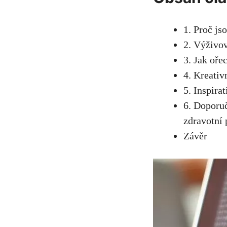
1. Proč js
2. Výživov
3. Jak oře
4. Kreativ
5. Inspirat
6. Doporu
zdravotní 
Závěr