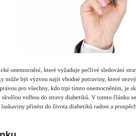
ické onemocnění, které vyžaduje pečlivé⁢ sledování stra
iky může být výzvou najít vhodné ‍potraviny,
které nezvý
zprávou pro všechny, kdo trpí tímto onemocněním, je sk
 skvělou volbou do stravy diabetiků. V tomto článku s
askaviny přinést⁢ do života diabetiků radost a prospěch
ánku