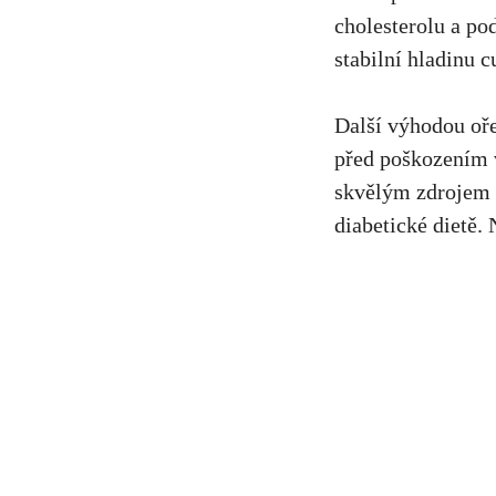
cholesterolu
⁤a po
stabilní hladinu c
Další výhodou‌ oř
před ‌poškozením 
skvělým zdrojem bí
diabetické dietě.