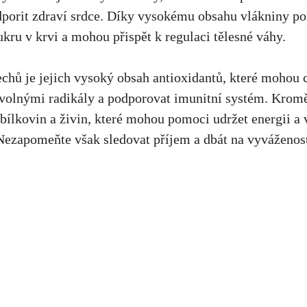
dporit zdraví srdce. Díky vysokému obsahu ​vlákniny p
ukru v krvi‍ a mohou přispět k regulaci ⁣tělesné váhy.
echů je jejich vysoký obsah antioxidantů, ⁢které mohou 
‍volnými radikály a podporovat imunitní systém. Kromě
lkovin a živin, které mohou pomoci udržet energii a vit
 Nezapomeňte však sledovat příjem a dbát na⁢ vyváženost