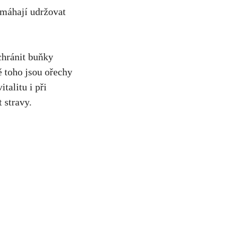
omáhají udržovat
chránit buňky
 toho jsou ořechy
alitu​ i při
 stravy.