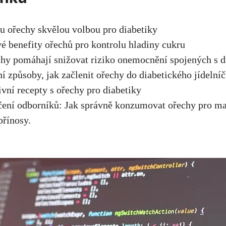
ou ořechy skvělou volbou pro diabetiky
é benefity ořechů pro kontrolu ⁢hladiny cukru
chy pomáhají snižovat riziko onemocnění ⁤spojených s 
ní způsoby, jak začlenit ořechy do diabetického jídelní
ivní recepty s ořechy pro⁤ diabetiky
čení odborníků: Jak správně ‍konzumovat ořechy pro m
přínosy.