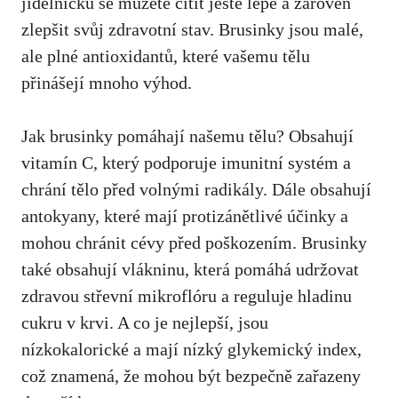
jídelníčku se můžete cítit ještě lépe a zároveň
zlepšit svůj zdravotní stav. Brusinky jsou malé,
ale plné antioxidantů, které vašemu tělu
přinášejí mnoho výhod.
Jak brusinky pomáhají našemu tělu? Obsahují
vitamín C, který podporuje imunitní systém a
chrání tělo před volnými radikály
. Dále obsahují
antokyany, které mají protizánětlivé účinky a
mohou chránit cévy před poškozením. Brusinky
také obsahují vlákninu, která pomáhá udržovat
zdravou střevní mikroflóru a reguluje hladinu
cukru v krvi. A co je nejlepší, jsou
nízkokalorické a mají nízký glykemický index,
což znamená, že mohou být bezpečně zařazeny