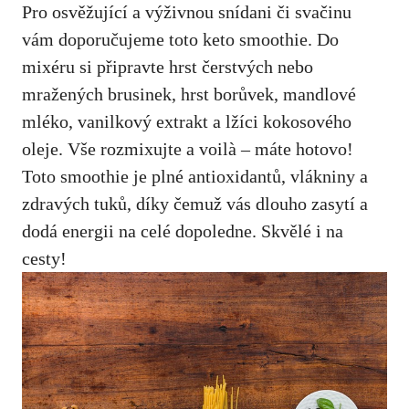
Pro osvěžující a výživnou snídani či svačinu
vám doporučujeme toto keto smoothie. Do
mixéru si připravte hrst čerstvých nebo
mražených brusinek, hrst borůvek, mandlové
mléko, vanilkový extrakt a lžíci kokosového
oleje. Vše rozmixujte a voilà – máte hotovo!
Toto smoothie je plné antioxidantů, vlákniny a
zdravých tuků, díky čemuž vás dlouho zasytí a
dodá energii na celé dopoledne. Skvělé i na
cesty!