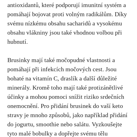
antioxidantů, které podporují imunitní systém a
pomáhají bojovat proti volným radikálům. Díky
svému nízkému obsahu sacharidů a vysokému
obsahu vlákniny jsou také vhodnou volbou při
hubnutí.
Brusinky mají také močopudné vlastnosti a
pomáhají při infekcích močových cest. Jsou
bohaté na vitamín C, draslík a další důležité
minerály. Kromě toho mají také protizánětlivé
účinky a mohou pomoci snížit riziko srdečních
onemocnění. Pro přidání brusinek do vaší keto
stravy je mnoho způsobů, jako například přidání
do jogurtu, smoothie nebo salátu. Vyzkoušejte
tyto malé bobulky a dopřejte svému tělu