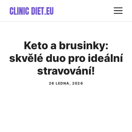
Přeskočit
M
na
obsah
Keto a brusinky:
skvělé duo pro ideální
stravování!
26 LEDNA, 2026