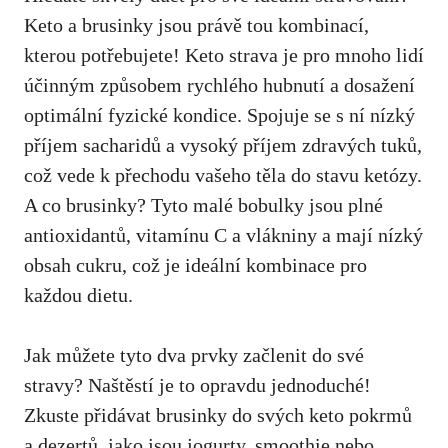
Keto a brusinky jsou právě tou kombinací,
kterou potřebujete! Keto strava je pro mnoho lidí
účinným způsobem rychlého hubnutí a dosažení
optimální fyzické kondice. Spojuje se s ní nízký
příjem sacharidů a vysoký příjem zdravých tuků,
což vede k přechodu vašeho těla do stavu ketózy.
A co brusinky? Tyto malé bobulky jsou plné
antioxidantů, vitamínu C a vlákniny a mají nízký
obsah cukru, což je ideální kombinace pro
každou dietu.
Jak můžete tyto dva prvky začlenit do své
stravy? Naštěstí je to opravdu jednoduché!
Zkuste přidávat brusinky do svých keto pokrmů
a dezertů, jako jsou jogurty, smoothie nebo