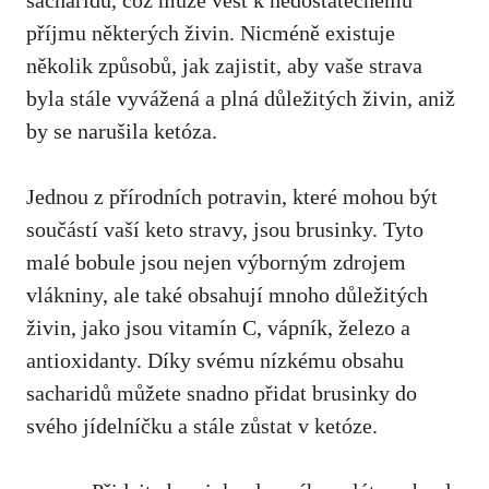
sacharidů, což může vést k nedostatečnému
příjmu některých živin. Nicméně existuje
několik způsobů, jak zajistit, aby vaše strava
byla stále vyvážená a plná důležitých živin, aniž
by se narušila ketóza.
Jednou z přírodních potravin, které mohou být
součástí vaší keto stravy, jsou brusinky. Tyto
malé bobule jsou nejen výborným zdrojem
vlákniny, ale také obsahují mnoho důležitých
živin, jako jsou vitamín C, vápník, železo a
antioxidanty. Díky svému nízkému obsahu
sacharidů můžete snadno přidat brusinky do
svého jídelníčku a stále zůstat v ketóze.