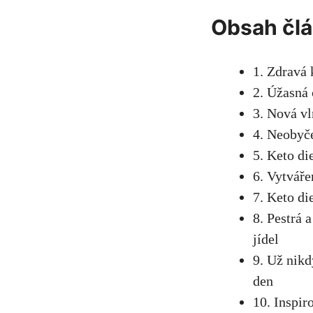
Obsah čl
1. Zdravá 
2. Úžasná 
3. Nová vl
4. Neobyče
5. Keto di
6. Vytváře
7. Keto di
8. Pestrá 
jídel
9. Už nikd
den
10. Inspir