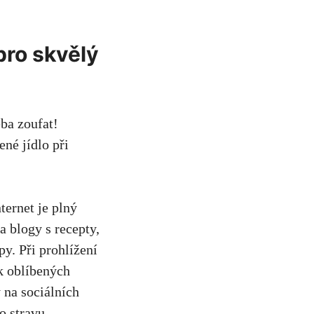
 pro skvělý
eba zoufat!
ené jídlo při
ternet je plný
a blogy s recepty,
py. Při prohlížení
k oblíbených
 na sociálních
o stravu.