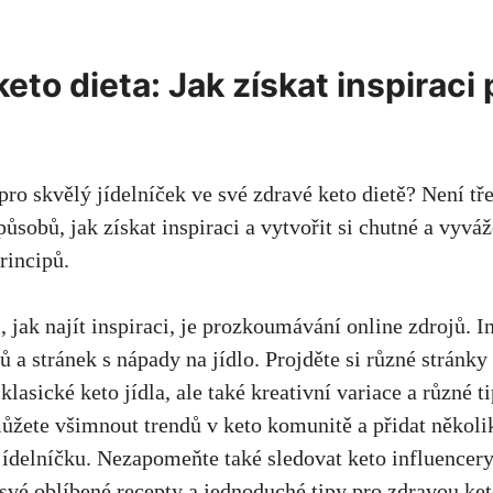
keto dieta: Jak získat inspiraci
pro skvělý jídelníček ve své zdravé keto dietě? Není tř
sobů, jak získat inspiraci a vytvořit si chutné a vyváž
rincipů.
jak najít inspiraci, je prozkoumávání online zdrojů. In
ů a stránek s nápady na jídlo. Projděte si různé stránky 
klasické keto jídla, ale také kreativní variace a různé ti
můžete všimnout trendů v keto komunitě a přidat několi
jídelníčku. Nezapomeňte také sledovat keto influencery
í své oblíbené recepty a jednoduché tipy pro zdravou ket