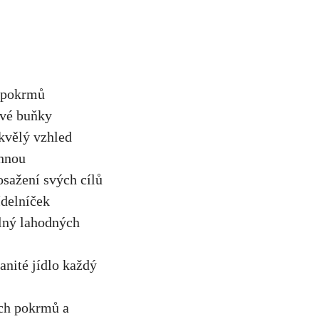
h pokrmů
ové buňky
skvělý vzhled
chnou
osažení svých cílů
ídelníček
plný lahodných
anité jídlo každý
ých pokrmů a