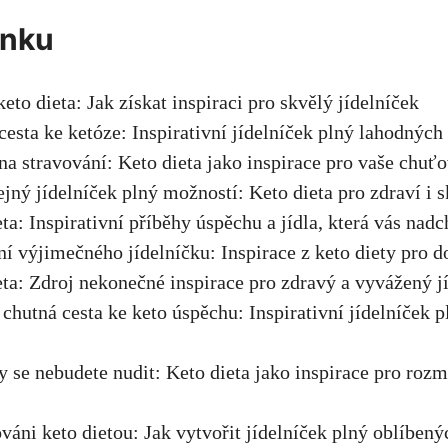
ánku
keto dieta: Jak získat inspiraci pro skvělý jídelníček
cesta ke ketóze: Inspirativní jídelníček plný lahodnýc
na stravování: Keto dieta jako inspirace pro vaše chuť
jný jídelníček plný možností: Keto dieta pro zdraví i 
eta: Inspirativní příběhy úspěchu a jídla, která vás nad
ní výjimečného jídelníčku: Inspirace z keto diety pro d
eta: Zdroj nekonečné inspirace pro zdravý a vyvážený j
a chutná cesta ke keto úspěchu: Inspirativní jídelníček 
y se nebudete nudit: Keto dieta jako inspirace pro rozm
ováni keto dietou: Jak vytvořit jídelníček plný oblíben