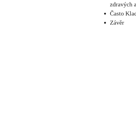
zdravých a
Často Kla
Závěr