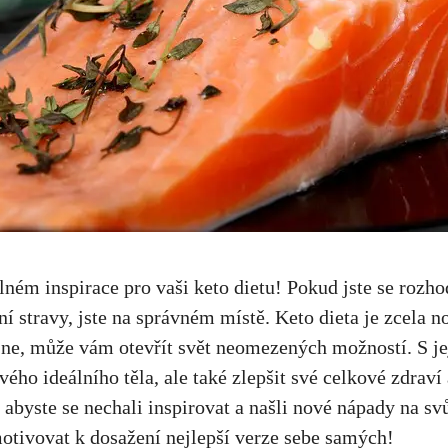
plném inspirace pro vaši keto dietu! Pokud jste se rozh
ní stravy, jste na správném místě. Keto dieta je zcela
o ne, může vám otevřít svět neomezených možností. S j
ého ideálního těla, ale také zlepšit své celkové zdraví 
, abyste se nechali inspirovat a našli nové nápady na svů
otivovat k dosažení nejlepší verze sebe samých!