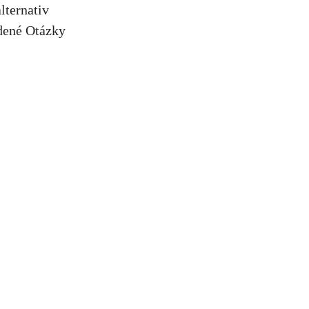
lternativ
dené Otázky