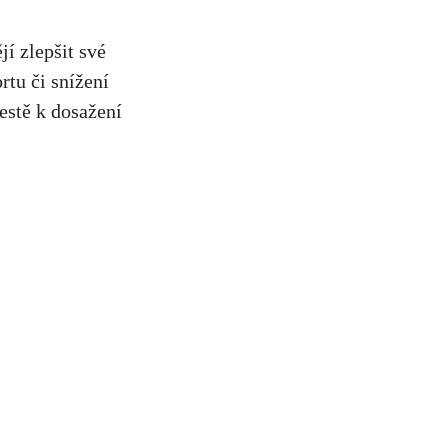
jí zlepšit své
rtu či‍ snížení
estě k dosažení