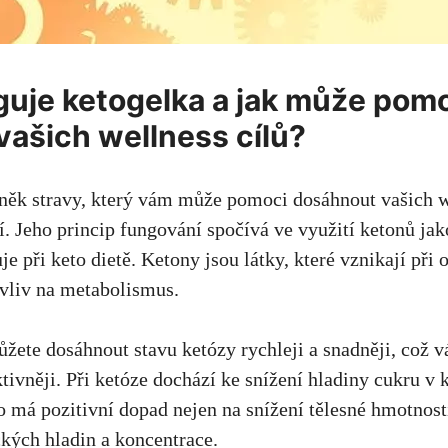
nguje ketogelka a‌ jak ⁣může pom
vašich wellness cílů?
něk stravy, který​ vám může pomoci ​dosáhnout vašich w
í. Jeho princip fungování spočívá ve využití ketonů jak
je ​při​ keto dietě.​ Ketony ‍jsou látky, které vznikají při
vliv na metabolismus.
žete⁢ dosáhnout stavu ​ketózy rychleji ‍a snadněji, což
ktivněji. ​Při ketóze dochází⁢ ke snížení ⁤hladiny cukru v 
 má pozitivní dopad nejen na snížení tělesné hmotnosti, ⁢
kých ‌hladin a koncentrace.