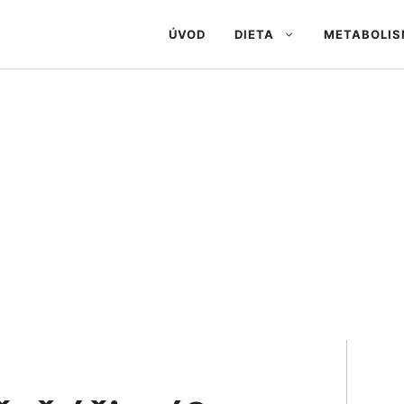
ÚVOD
DIETA
METABOLI