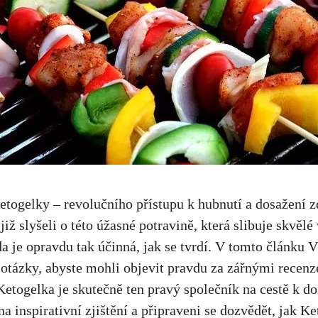
Ketogelky​ – revolučního ‍přístupu k hubnutí a
dosažení z
již slyšeli o této ‍úžasné potravině, ⁢která⁢ slibuje⁢ skvěl
da je opravdu tak účinná, jak ‍se tvrdí. V tomto článku
 otázky, abyste mohli objevit pravdu za zářnými recen
togelka je skutečně ten pravý společník na cestě ​k dos
 na inspirativní zjištění a⁢ připraveni se dozvědět, jak⁤ K