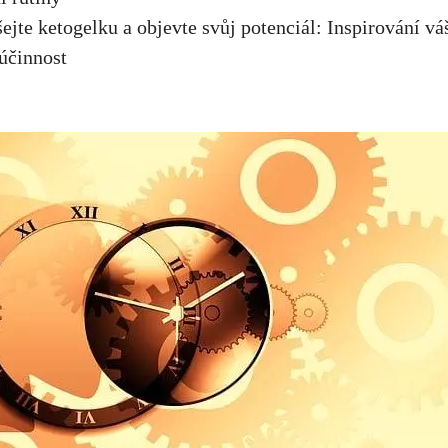
ejte ketogelku a objevte svůj ⁢potenciál: Inspirování váš
í účinnost