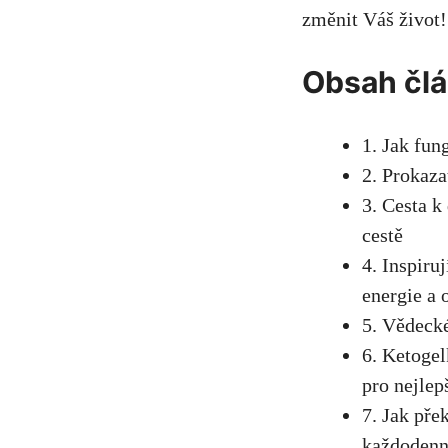
změnit Váš‌ život!
Obsah čl
1.⁣ Jak​ fu
2. ‍Prokaza
3. Cesta k
cestě
4. Inspiruj
energie a 
5.​ Vědeck
6. Ketogel
‍pro ‌nejle
7. Jak přek
každodenn