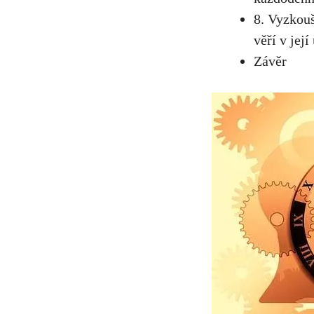
8. Vyzkouš
věří v ‍jej
Závěr