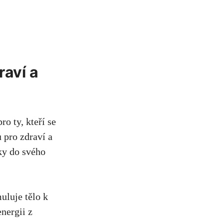
raví a
o ty, kteří‍ se‌
ro ⁣zdraví⁣ a‍
ky do svého​
uluje tělo ⁢k
ergii z‍