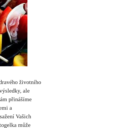
dravého životního
é výsledky, ale
 Vám přinášíme
zemi a
ažení⁢ Vašich​
etogelka může​