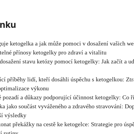
ánku
nguje⁢ ketogelka a jak může pomoci​ v dosažení vašich wel
telné⁢ přínosy ketogelky⁢ pro zdraví a vitalitu
 dosažení stavu ketózy ⁤pomocí ketogelky: ‍Jak začít a ud
ící‍ příběhy lidí, kteří dosáhli úspěchu s ketogelkou: Ztr
optimalizace⁢ výkonu
é pozadí a důkazy podporující ​účinnost ketogelky:‌ Co ř
ka ⁣jako​ součást‍ vyváženého⁢ a zdravého stravování: ​Do
pší výsledky
onat ‌překážky‍ na cestě ke ‍ketogelce: Strategie⁤ pro ús
í rutiny