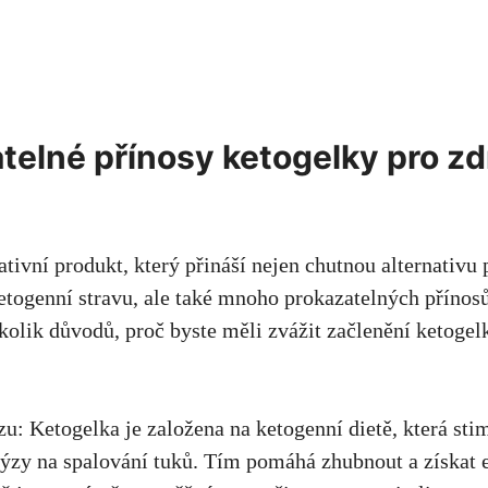
atelné přínosy ketogelky ​pro ‌zd
tivní produkt, který​ přináší nejen ‍chutnou alternativu ⁢pr
togenní stravu, ale také mnoho⁣ prokazatelných ⁤přínosů​ p
 několik důvodů,​ proč byste měli‌ zvážit začlenění ketogel
u: Ketogelka je ‍založena na ketogenní dietě, ⁢která‌ stim
ýzy na spalování tuků.⁢ Tím pomáhá zhubnout a získat‌ en