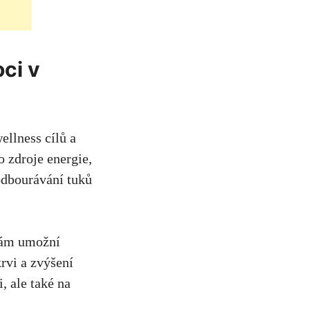
oci v
ellness cílů a
o zdroje energie,
 odbourávání⁣ tuků
 vám umožní
krvi a zvýšení
ale ‍také‌ na