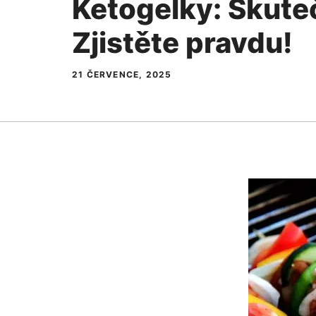
Ketogelky: Skute
Zjistěte pravdu!
21 ČERVENCE, 2025