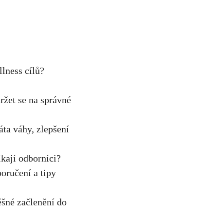
lness⁣ cílů?
ržet se na ⁢správné
áta váhy, ‌zlepšení
íkají odborníci?
poručení a tipy
pěšné začlenění do