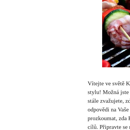
Vítejte ve ⁢světě 
stylu
! Možná‌ jste 
stále zvažujete, z
⁤odpovědi na Vaše
prozkoumat, zda Ke
cílů. Připravte se