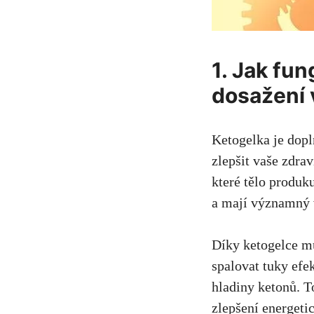
1. Jak⁤ fu
dosažení 
Ketogelka je dopl
zlepšit vaše zdrav
‍které tělo produku
a mají významný 
Díky ketogelce​ mů
spalovat tuky ⁢efe
hladiny ketonů. To
zlepšení energetic