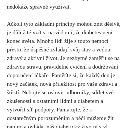
nedokáže správně využívat.
Ačkoli tyto základní principy ⁣mohou znít děsivě,
je důležité vzít si na‍ vědomí, že diabetes není
konec světa. Mnoho lidí žije s touto nemocí
přesto, že úspěšně ‌zvládají svůj stav a vedou
zdravý a aktivní život. Je nezbytné zaměřit se na
zdravou stravu, pravidelné cvičení a dodržování
doporučení lékaře. Paměťte si,‌ že každý den je
nový začátek, nová‌ příležitost pro vaše zdraví ‌a
štěstí. Nebojte se oslovit odborníky, sdílet své
zkušenosti s ostatními lidmi s diabetem a‌
vytvořit ⁢síť podpory. Pamatujte, že s
dostatečným porozuměním a péčí ⁢můžeme ⁤žít
naplno a ovládat náš diabetický životní styl.