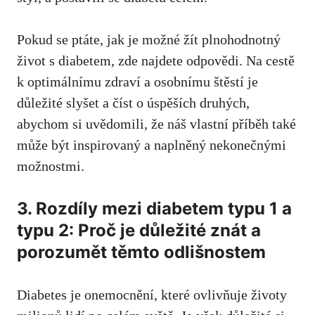
Pokud se⁢ ptáte, jak je možné ‌žít plnohodnotný
život s diabetem, zde najdete odpovědi. Na ⁤cestě
k optimálnímu ⁣zdraví a⁣ osobnímu štěstí⁣ je
důležité slyšet ​a číst o úspěších druhých,
abychom si​ uvědomili, že náš ⁣vlastní příběh také
může ‌být inspirovaný a⁣ naplněný nekonečnými
možnostmi.
3. Rozdíly mezi diabetem typu 1 ⁤a‌
typu 2: Proč ⁤je důležité znát a
porozumět těmto odlišnostem
Diabetes ‍je onemocnění, ⁢které ovlivňuje životy