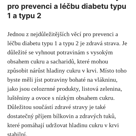
pro prevenci a léčbu diabetu typu
1 a typu 2
Jednou z​ nejdůležitějších věcí pro ‍prevenci ⁢a
léčbu diabetu typu 1 a typu 2 je zdravá⁢ strava. Je
důležité ⁤se ⁢vyhnout ‍potravinám s vysokým⁣
obsahem cukru a sacharidů, které mohou
způsobit nárůst hladiny cukru v⁢ krvi. Místo toho
byste měli jíst ⁢potraviny bohaté na vlákninu,
jako​ jsou celozrnné produkty, listová zelenina,
luštěniny a ovoce s nízkým obsahem cukru.‌
Důležitou součástí zdravé‍ stravy je ​také
dostatečný příjem bílkovin ⁤a zdravých tuků,
které pomáhají udržovat hladinu cukru v krvi
stabilní.