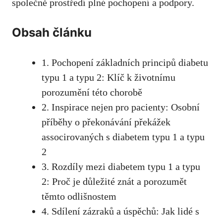
společně prostředí plné pochopení a⁢ podpory.
Obsah článku
1. Pochopení základních⁤ principů diabetu
typu 1 a typu 2: Klíč k životnímu
porozumění‍ této chorobě
2.‌ Inspirace nejen pro pacienty: Osobní
příběhy o překonávání překážek
‍associrovaných s diabetem ‍typu 1 a typu
2
3. Rozdíly⁣ mezi​ diabetem typu 1⁤ a typu
‌2: Proč je důležité znát a porozumět
těmto odlišnostem
4.‌ Sdílení⁢ zázraků a úspěchů: Jak lidé ⁤s ​