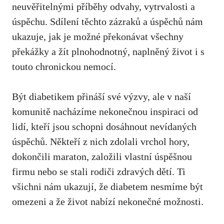
neuvěřitelnými příběhy odvahy,​ vytrvalosti ​a
úspěchu. Sdílení těchto zázraků a úspěchů nám
ukazuje,‌ jak je možné překonávat⁤ všechny
překážky a žít plnohodnotný, naplněný život i s
touto chronickou nemocí.
Být diabetikem přináší své výzvy, ale v naší
komunitě⁤ nacházíme nekonečnou inspiraci ‍od
lidí, kteří jsou schopni dosáhnout nevídaných
úspěchů.‌ Někteří z nich zdolali vrchol hory,
dokončili maraton, založili vlastní úspěšnou
⁤firmu nebo se stali rodiči zdravých dětí. Ti
všichni nám⁣ ukazují,⁤ že diabetem nesmíme být
omezeni a že život nabízí nekonečné možnosti.