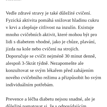
Vedle zdravé ⁣stravy je také důležité cvičení.
Fyzická aktivita⁣ pomáhá​ snižovat hladinu cukru
v krvi​ a zlepšuje citlivost ​na inzulín. Existuje
mnoho cvičebních aktivit, které mohou být pro
lidi s diabetem vhodné, jako je chůze,⁤ plavání,
jízda na kole nebo ⁣cvičení na strojích.
Doporučuje se cvičit nejméně⁤ 30 minut denně,
alespoň ⁣3-5krát týdně. Nezapomeňte ale
konzultovat ‌se svým lékařem před⁣ zahájením
nového cvičebního režimu a přizpůsobit⁤ ho svým⁢
individuálním potřebám.
Prevence a léčba diabetu nejsou snadné, ale je
důležité ​pamatovat si, že s odpovídajícím