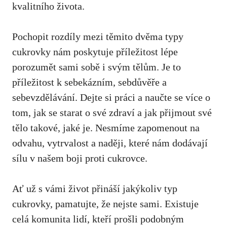
⁤kvalitního života.
Pochopit ⁤rozdíly mezi těmito dvěma typy
cukrovky nám poskytuje příležitost lépe
porozumět sami ⁤sobě i svým tělům. Je ⁤to
‌příležitost k sebekázním, sebdůvěře a
sebevzdělávání. Dejte si práci a naučte se více⁢ o
tom,⁤ jak se starat o své ​zdraví⁤ a jak ⁣přijmout své
tělo takové, jaké je. Nesmíme ⁤zapomenout na
odvahu, vytrvalost a naději, které nám dodávají
sílu v našem boji proti⁢ cukrovce.
Ať už s vámi život přináší jakýkoliv typ
⁢cukrovky, pamatujte, ‍že nejste sami.⁤ Existuje
celá komunita lidí, kteří prošli podobným