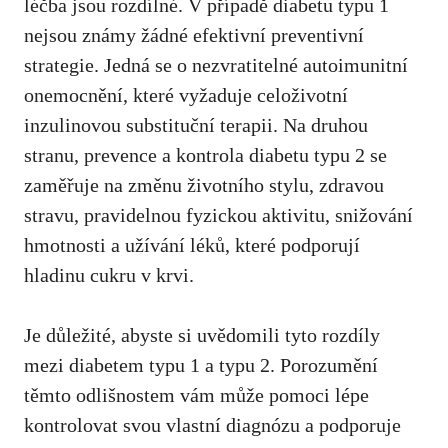
léčba jsou⁣ rozdílné. V ‍případě diabetu ​typu 1
nejsou ⁢známy žádné efektivní preventivní⁢
strategie. Jedná se o nezvratitelné autoimunitní
onemocnění, ⁤které vyžaduje celoživotní
inzulinovou substituční terapii.‌ Na druhou
stranu, prevence a kontrola ‌diabetu typu 2 se‍
zaměřuje na změnu životního ⁤stylu, ‍zdravou
stravu, pravidelnou fyzickou aktivitu, snižování
hmotnosti ⁢a užívání léků,​ které podporují
⁤hladinu‌ cukru v⁣ krvi.
Je ‌důležité, abyste si uvědomili tyto⁣ rozdíly
mezi diabetem typu 1 ​a typu 2. Porozumění
těmto odlišnostem vám může pomoci ⁤lépe
kontrolovat svou vlastní diagnózu‍ a podporuje​