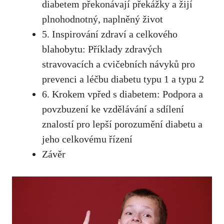
diabetem překonávají překážky a žijí
plnohodnotný, naplněný život
5.⁢ Inspirování zdraví a celkového
blahobytu: Příklady zdravých
stravovacích ​a cvičebních⁣ návyků pro
prevenci⁤ a ⁣léčbu​ diabetu typu 1⁣ a typu 2
6. Krokem vpřed s ⁤diabetem: Podpora a
povzbuzení ke vzdělávání a sdílení
znalostí‌ pro lepší porozumění diabetu a
jeho celkovému řízení
Závěr