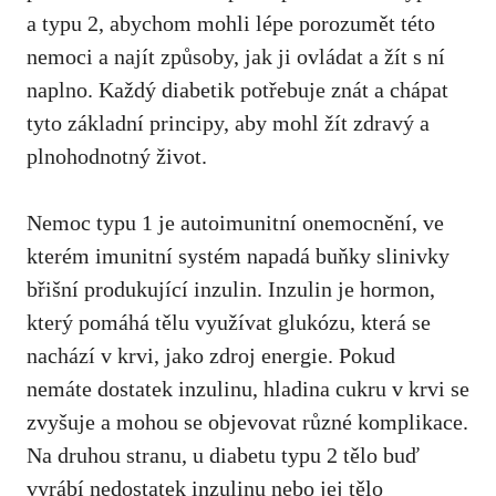
a typu 2,​ abychom mohli lépe porozumět této
nemoci a ‌najít způsoby, jak ji ovládat a žít s ⁢ní
naplno. Každý diabetik potřebuje znát a chápat
tyto základní⁤ principy, aby mohl žít zdravý a
plnohodnotný život.
Nemoc typu 1 ‍je autoimunitní onemocnění, ve
kterém ‍imunitní systém napadá buňky slinivky
břišní produkující inzulin. Inzulin je hormon,
který ⁤pomáhá tělu ⁢využívat glukózu, která se
‍nachází v krvi, jako⁢ zdroj energie. Pokud
nemáte dostatek inzulinu, ‍hladina⁣ cukru v krvi ⁣se
zvyšuje a mohou se objevovat různé komplikace.
Na druhou⁢ stranu, u⁢ diabetu typu 2 tělo buď
vyrábí ⁣nedostatek inzulinu⁢ nebo jej tělo