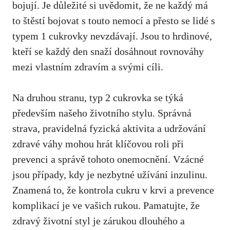
⁣bojují. Je‌ důležité si uvědomit, že ne každý⁢ má
to štěstí⁤ bojovat s ‌touto nemocí ‌a přesto se​ lidé s
typem 1 cukrovky nevzdávají. ⁣Jsou to ‌hrdinové,
kteří se každý den snaží dosáhnout rovnováhy
⁢mezi⁣ vlastním zdravím a svými cíli.
Na⁤ druhou⁢ stranu, typ 2​ cukrovka se týká
především našeho životního ​stylu. Správná
strava, pravidelná fyzická aktivita a ⁣udržování ​
zdravé váhy mohou‌ hrát klíčovou roli při
prevenci a správě tohoto onemocnění. Vzácné
jsou případy, kdy je nezbytné užívání inzulinu.
Znamená to, že kontrola cukru v krvi a ‍prevence
komplikací‌ je ve vašich rukou. Pamatujte, že
zdravý životní styl je zárukou dlouhého⁢ a