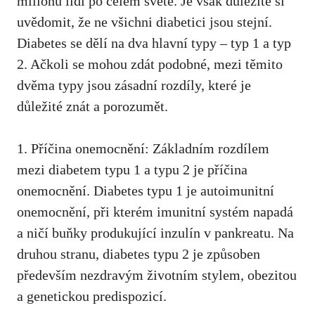
milionů lidí ⁤po celém světě. ‍Je však‍ důležité si
uvědomit, že ne ⁤všichni diabetici jsou stejní.
Diabetes se‌ dělí na dva ‍hlavní typy – typ 1 a typ
2. Ačkoli se mohou zdát podobné, ⁤mezi těmito
dvěma typy ⁣jsou zásadní rozdíly, které je
důležité znát a porozumět.
1. Příčina onemocnění: ​Základním rozdílem
mezi diabetem typu ⁤1 a typu 2 je příčina
onemocnění. Diabetes typu 1 je autoimunitní
onemocnění, při ‍kterém imunitní systém ‌napadá
a ničí buňky produkující inzulín⁢ v pankreatu. Na
‌druhou stranu, diabetes typu 2 je způsoben
především nezdravým životním‍ stylem, obezitou
a genetickou predispozicí.