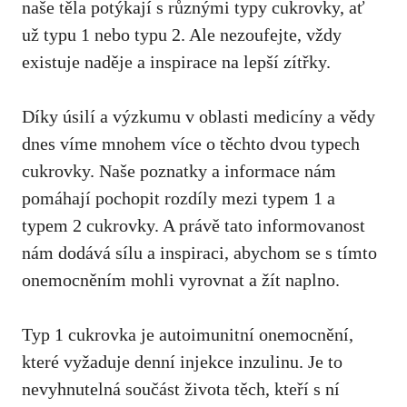
naše těla⁤ potýkají​ s‍ různými typy cukrovky, ať
už typu 1​ nebo typu 2. Ale nezoufejte,​ vždy
existuje naděje a inspirace na lepší zítřky.
Díky úsilí a výzkumu v oblasti medicíny a vědy
dnes víme mnohem více ‌o těchto‌ dvou typech
cukrovky.⁤ Naše poznatky a informace nám
pomáhají pochopit rozdíly mezi typem ⁢1 a
typem 2 cukrovky. A právě tato⁤ informovanost
nám ⁢dodává sílu ⁢a ​inspiraci, abychom se s tímto
onemocněním mohli vyrovnat a žít naplno.
Typ 1‌ cukrovka je autoimunitní⁢ onemocnění,‍
které ⁣vyžaduje ‍denní injekce inzulinu. Je to
nevyhnutelná součást života těch, kteří s ní