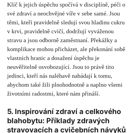
Klíč k jejich ⁢úspěchu spočívá v disciplíně, péči‍ o
své​ zdraví a neochvějné víře v sebe samé. Jsou
těmi, ⁣kteří pravidelně sledují svou hladinu cukru
v krvi, pravidelně cvičí, dodržují vyváženou
stravu a ⁢jsou odborně⁤ zaměstnaní. Překážky ⁣a
komplikace mohou ​přicházet, ‍ale překonání sobě
⁢vlastních hranic a dosažení úspěchu je
neuvěřitelně osvobozující. Jsou to právě tito
jedinci, kteří nás naléhavě nabádají⁣ k tomu,
abychom také žili⁤ plnohodnotně a naplno všemi
životními radostmi, které nám přináší.
5. Inspirování zdraví a celkového
blahobytu: Příklady zdravých
stravovacích a cvičebních návyků