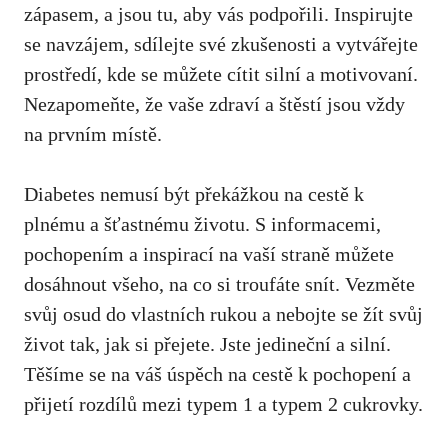
zápasem, ⁤a jsou ⁣tu, aby‍ vás podpořili. Inspirujte
se‌ navzájem, sdílejte ‌své zkušenosti a vytvářejte
prostředí, kde se můžete cítit silní a motivovaní.
Nezapomeňte, že vaše zdraví a štěstí jsou vždy
na⁢ prvním místě.
Diabetes nemusí být překážkou⁤ na cestě k
plnému a šťastnému životu. S informacemi,​
pochopením a inspirací⁢ na vaší straně můžete
dosáhnout všeho, na co si troufáte snít. Vezměte
svůj osud do‌ vlastních rukou a ‌nebojte se žít‌ svůj
život tak, jak si přejete. Jste jedineční‍ a silní.
Těšíme se ‌na ​váš úspěch ⁤na ⁤cestě k pochopení a
přijetí rozdílů mezi typem 1‍ a typem 2 cukrovky.‍