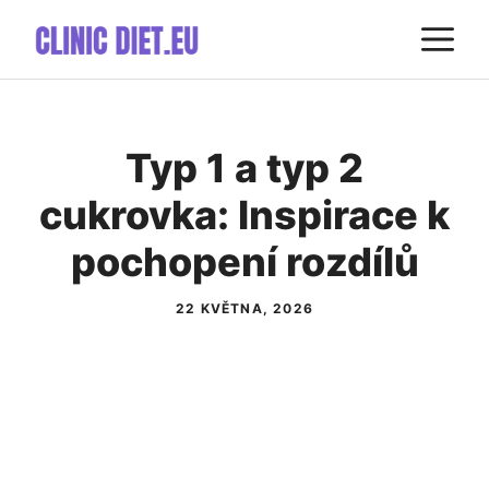
Přeskočit
M
na
obsah
Typ 1 a typ 2
cukrovka: Inspirace k
pochopení rozdílů
22 KVĚTNA, 2026