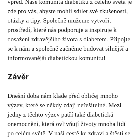
vpřed. Naše komunita‌ diabetiků z celého světa je
zde pro vás, ⁣abyste⁤ mohli ‍sdílet své⁤ zkušenosti,
otázky a tipy. Společně můžeme vytvořit
prostředí, které nás podporuje a inspiruje k
dosažení zdravějšího života s diabetem. Připojte
se ‍k nám a společně začněme budovat silnější a
informovanější diabetickou komunitu!
Závěr
Dnešní doba‍ nám klade před obličej ‌mnoho
⁣výzev, které se někdy⁤ zdají neřešitelné. Mezi
⁤jedny z těchto výzev ⁤patří také diabetická
onemocnění, která‍ ovlivňují životy mnoha lidí
po celém světě.⁢ V naší⁢ cestě ke zdraví a štěstí se