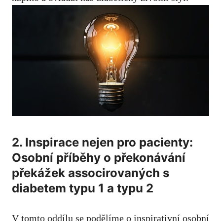
2. Inspirace nejen pro pacienty:
⁢Osobní příběhy o překonávání
⁤překážek associrovaných ​s
diabetem typu 1 ​a typu 2
V⁣ tomto oddílu se podělíme o inspirativní osobní