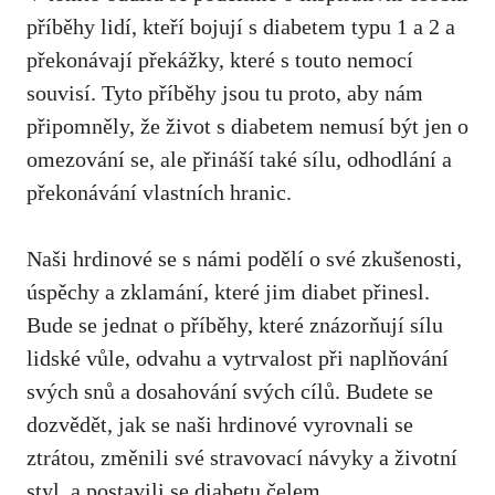
příběhy lidí, kteří bojují s diabetem⁤ typu 1⁢ a 2 a
překonávají překážky, které s touto nemocí
souvisí. Tyto příběhy jsou tu proto, aby nám
připomněly, že⁤ život s⁢ diabetem nemusí být jen o
omezování se, ⁣ale přináší také sílu, ⁣odhodlání a
překonávání vlastních hranic.
Naši hrdinové se s námi ‍podělí o své zkušenosti, ​
úspěchy a zklamání, které jim diabet⁢ přinesl.
Bude se jednat o příběhy, které znázorňují sílu ​
lidské vůle, odvahu a vytrvalost při naplňování
svých snů a dosahování svých cílů. Budete se
dozvědět, jak ⁤se naši hrdinové vyrovnali se
ztrátou, změnili své stravovací ‍návyky a životní
styl, ⁢a postavili se diabetu čelem.