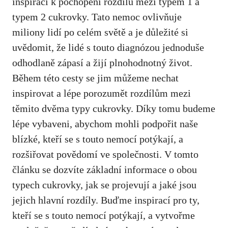
inspiraci k pochopení rozdílů mezi typem​ 1 a
typem 2 cukrovky. Tato nemoc ovlivňuje
miliony lidí ⁤po celém světě a je‍ důležité si
‍uvědomit, že lidé‍ s touto diagnózou jednoduše
odhodlaně zápasí a žijí plnohodnotný ​život.
Během této cesty se jim můžeme nechat
inspirovat​ a lépe porozumět rozdílům mezi
těmito dvěma typy cukrovky. Díky tomu ‌budeme
lépe vybaveni, abychom mohli ‌podpořit naše‍
blízké,​ kteří se s touto​ nemocí potýkají, a
rozšiřovat povědomí ve ⁣společnosti. V tomto
článku se dozvíte základní ​informace ​o obou
typech cukrovky, jak se projevují⁤ a jaké jsou
jejich hlavní​ rozdíly. Buďme inspirací pro ty,
kteří ‌se ‌s touto nemocí potýkají, a vytvořme