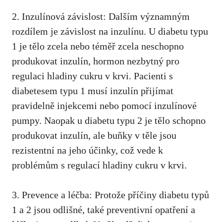
2. Inzulínová‌ závislost: Dalším významným​
rozdílem je závislost na inzulínu. U diabetu typu
1 je tělo zcela nebo téměř zcela neschopno
produkovat inzulín, hormon nezbytný ⁢pro
regulaci hladiny cukru v krvi. Pacienti s
diabetesem typu 1 musí inzulín přijímat
pravidelně‍ injekcemi‍ nebo pomocí inzulínové
pumpy. Naopak‍ u diabetu typu 2 ​je tělo schopno
produkovat inzulín, ale buňky⁣ v těle jsou
rezistentní na jeho účinky, což vede k
‍problémům s regulací hladiny cukru v krvi.
3.⁢ Prevence a léčba: Protože příčiny diabetu typů
1⁣ a 2 jsou odlišné, také preventivní ​opatření a