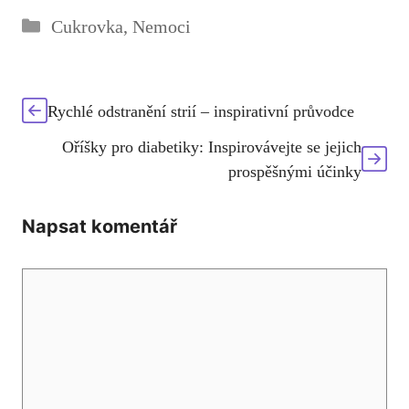
Rubriky
Cukrovka
,
Nemoci
Rychlé odstranění strií – inspirativní průvodce
Oříšky pro diabetiky: Inspirovávejte se jejich
prospěšnými účinky
Napsat komentář
Komentář