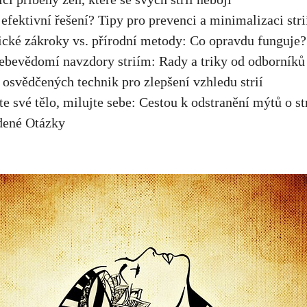
⁣ efektivní řešení? Tipy pro prevenci a minimalizaci stri
gické⁢ zákroky vs. přírodní metody: Co opravdu​ funguje?
 sebevědomí navzdory striím: Rady ⁢a‌ triky od odborníků
 ​osvědčených technik ‌pro zlepšení ⁢vzhledu strií
ěte své tělo, milujte sebe: Cestou k odstranění mýtů o st
dené Otázky