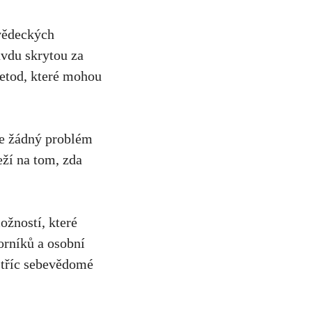
 vědeckých
avdu skrytou za
tod,⁣ které mohou
že žádný​ problém
í‍ na ⁤tom, zda ​
žností,‍ které‍
borníků a osobní
vstříc sebevědomé