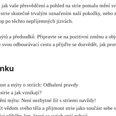
to, jak vaše přesvědčení a⁢ pohled ⁢na ⁣strie pomalu mění s
sou ⁣strie skutečně trvalým označením naší pokožky, nebo 
stop po těchto nepříjemných ⁤jizvách.
tů a předsudků. ​Připravte se na⁤ pozitivní⁢ změnu⁤ a ob
 ⁤svou odbourávací cestu a přijďte se dozvědět, jak prom
ánku
ost a mýty o‍ striích: Odhalení⁣ pravdy
strie a jak​ vznikají?
nění mýtu: Není⁤ nezbytné žít s ‍striemi navždy!
ýt ‌vědom ⁣svého‌ těla ​a​ přijmout‌ strie ⁣jako součást seb
ící příběhy žen, které ⁢se svých strií nebojí