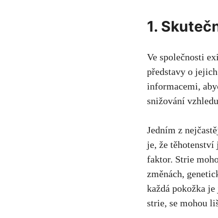
1. Skutečn
Ve společnosti exi
představy‍ o ⁤jeji
informacemi, abych
snižování⁢ vzhledu 
Jedním z nejčastěj
je, že‍ těhotenství
faktor. Strie moh
změnách, genetické
každá pokožka ​je j
strie, ⁢se ​mohou‌ li