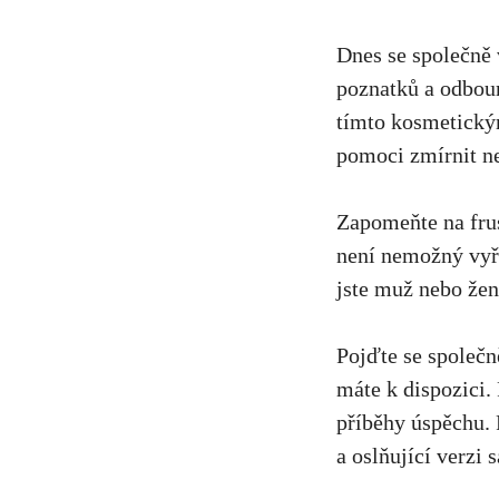
Dnes‍ se společně
‍poznatků a⁤ odbo
tímto‍ kosmetick
pomoci ‌zmírnit ​ne
Zapomeňte na frus
⁣není⁢ nemožný‍ vyř
jste muž⁤ nebo ​že
Pojďte se společně
máte k dispozici. 
příběhy ⁢úspěchu.
a oslňující verzi s