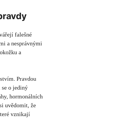
 pravdy
vářejí falešné
stmi a nesprávnými
pokožku a
enstvím. Pravdou
 se⁣ o jediný
váhy, hormonálních
 si uvědomit, že
teré ​vznikají