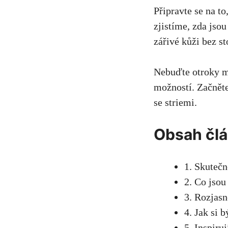
Připravte se ⁤na⁢ 
⁣zjistíme, ⁤zda ⁣j
⁣zářivé ⁤kůži bez 
Nebuďte ⁤otroky mý
⁣možností. Začněte
se ‍striemi.
Obsah čl
1. Skutečn
2. Co jsou 
3.‍ Rozjas
4. Jak si b
5. Inspiruj