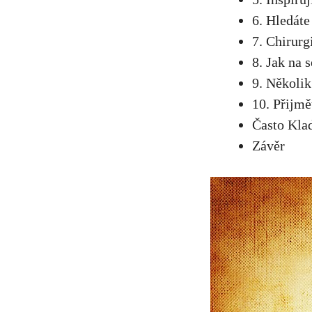
6. Hledáte
7.‌ Chirur
8.‌ Jak na
9. Několik
10. ⁢Přijm
Často Kla
Závěr