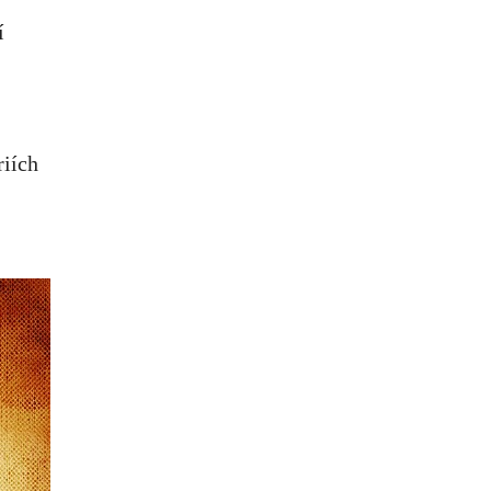
í
riích