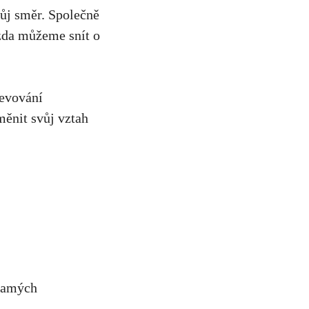
vůj ⁤směr. Společně
zda ⁢můžeme⁣ snít o
jevování
ěnit svůj ⁢vztah
e samých