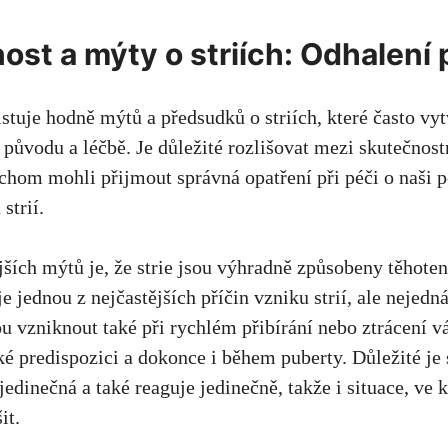
ost a⁣ mýty o striích: Odhalení
stuje hodně mýtů a předsudků o striích, které ⁤často vyt
ch původu a ⁢léčbě. Je důležité rozlišovat mezi skutečno
om mohli ‌přijmout správná ⁤opatření při péči⁣ o⁢ naši⁤ 
strií.
ších mýtů je, ⁤že strie ⁣jsou ‌výhradně způsobeny těhot
 ⁢je ​jednou z nejčastějších příčin vzniku⁤ strií, ale nejedná
ou vzniknout také při ‌rychlém přibírání nebo ztrácení 
 predispozici a ⁣dokonce i během‌ puberty.‍ Důležité je
edinečná a také ​reaguje jedinečně, takže i ⁣situace, ​ve k
šit.