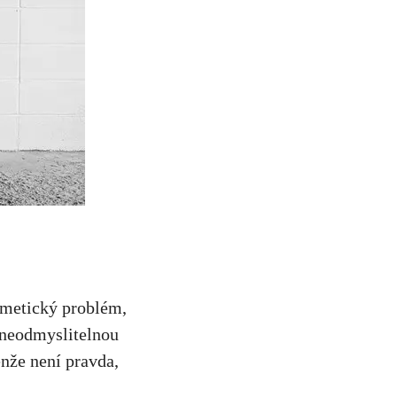
osmetický problém,
ko neodmyslitelnou
enže⁢ není pravda,