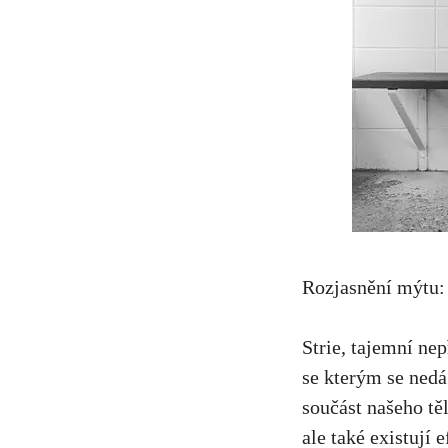
Rozjasnění mýtu: 
Strie, tajemní ⁤n
se kterým se nedá ⁢
‌součást našeho⁣ t
ale‍ také existují‌