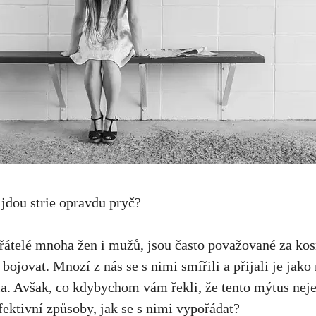
jdou strie⁣ opravdu pryč?
epřátelé mnoha žen i mužů, jsou často‌ považované za k
bojovat. ‍Mnozí z nás se s‍ nimi ‌smířili a ‌přijali ‍je ja
ěla. ⁣Avšak, co kdybychom vám řekli, že ⁤tento⁣ mýtus nej
 efektivní způsoby, jak se s nimi‍ vypořádat?