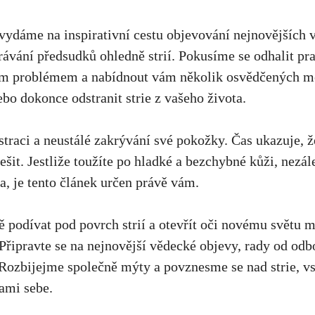
 vydáme ⁤na inspirativní cestu objevování nejnovějších
urávání předsudků ohledně strií. Pokusíme se odhalit pr
ým problémem⁤ a nabídnout vám‍ několik osvědčených me
bo dokonce odstranit ‍strie​ z⁣ vašeho‌ života.
traci a neustálé zakrývání ‍své pokožky. Čas ukazuje, ⁣
ešit. Jestliže toužíte po hladké⁢ a bezchybné ⁤kůži, nezálež
na, je tento článek určen‍ právě vám.
‍ podívat‍ pod povrch strií a otevřít oči ​novému světu mo
⁤Připravte ⁤se na nejnovější vědecké objevy, rady od od
 Rozbijejme společně mýty a ​povznesme​ se nad‌ strie, 
ami ⁤sebe.